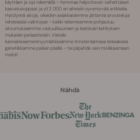
käyttäen ja opi tekemällä – hommaa helpottavat vaiheittaiset
kasvatusoppaat ja yli 2 000 eri aiheisiin syventyvää artikkelia.
Hyödynnä aitoja, oikeiden asiakkaidemme jättämiä arvosteluja
tehdessäsi valintojasi – kaikki tekemisemme pohjautuu
sitoumukseemme vastuullisuuteen ja kestävän kehityksen
mukaisiin periaatteisiin. Vieraile
kannabissiemenmyymälöissämme Amsterdamissa kokeaksesi
genetiikkamme paikan päällä – tai piipahda vain moikkaamaan
meitä!
Nähdä