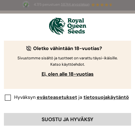
4.7/5 perustuen
58744 arvosteluun
Welcome
to
Royal
Oletko vähintään 18-vuotias?
Queen
Premium-
Seeds
Sivustomme sisältö ja tuotteet on varattu täysi-ikäisille.
Katso käyttöehdot.
Kannabissiemenet
Ei, olen alle 18-vuotias
Tutustu huolella valittuun valikoimaamme Autoflower-, Feminized-,
CBD- ja F1-hybridisiemeniä, tuotettu luomuna ja optimaalisella
itävyydellä.
Hyväksyn
evästeasetukset
ja
tietosuojakäytäntö
SELAA LUETTELOA
SUOSTU JA HYVÄKSY