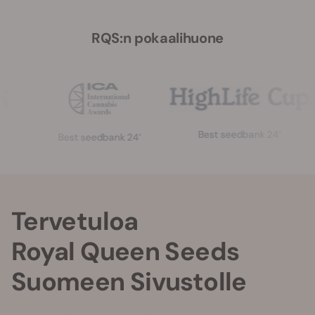
RQS:n pokaalihuone
Best seedbank 24’
Best seedbank 24’
Tervetuloa
Royal Queen Seeds
Suomeen Sivustolle