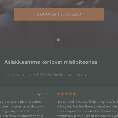
DISCOVER THE COLLAB
Asiakkaamme kertovat mielipiteensä
4.7 / 5 perustuen 58744
-arvosteluun
by U. D.
owing any plant, let alone
I grew it and it was really lightning fast. While ot
 mistakes up to this point,
still looking for their flowers, she already has big
 in my 2.5x2.5 tent. The
Smells super delicious. And what can I say... She's
5 days in some wet paper
completely purple. One of the best this year.