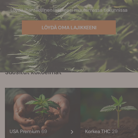
Löydä ihanteellinen lajikkeesi muutamassa sekunnissa
LÖYDÄ OMA LAJIKKEENI
Suositut kokoelmat
USA Premium
69
Korkea THC
29