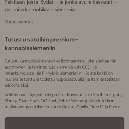
Paikkaan, josta löydät – ja jonka avulla kasvatat –
parhaita kannabiksen siemeniä.
Tietoa meistä
Tutustu satoihin premium-
kannabissiemeniin
Tutustu kannabissiementen valikoimaamme, joka sisältää niin
autoflower- ja feminisoituja siemeniä kuin CBD- ja
vallankumouksellisia F1-hybridisiemeniäkin – joista kaikki on
huolella testattu ja todettu huippulaatuisiksi ja itämisasteiltaan
erinomaisiksi.
Valikoimasta löytyvät niin palkitut klassikot, kuin Northern Lights,
Shining Silver Haze, OG Kush, White Widow ja Skunk #1 kuin
mullistavat genetiikatkin, kuten Gelato, Gorilla, Titan F1 ja Runtz.