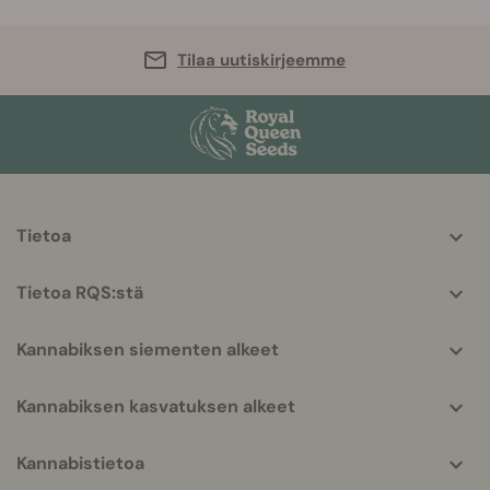
Tilaa uutiskirjeemme
More
Tietoa
helpful
info
Tietoa RQS:stä
Kannabiksen siementen alkeet
Kannabiksen kasvatuksen alkeet
Kannabistietoa