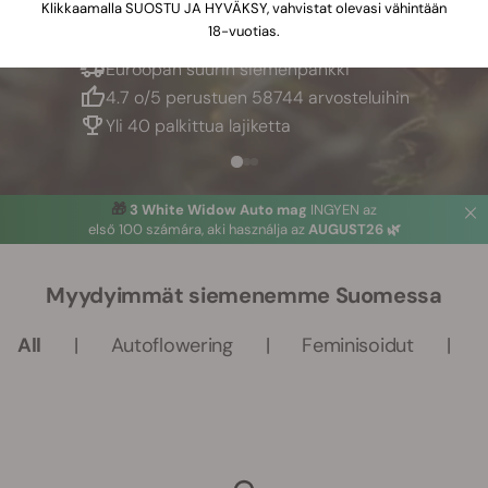
Klikkaamalla SUOSTU JA HYVÄKSY, vahvistat olevasi vähintään
18-vuotias.
Euroopan suurin siemenpankki
4.7 o/5 perustuen 58744 arvosteluihin
Yli 40 palkittua lajiketta
🎁
3 White Widow Auto mag
INGYEN az
első 100 számára, aki használja az
AUGUST26 🌿
Myydyimmät siemenemme Suomessa
All
Autoflowering
Feminisoidut