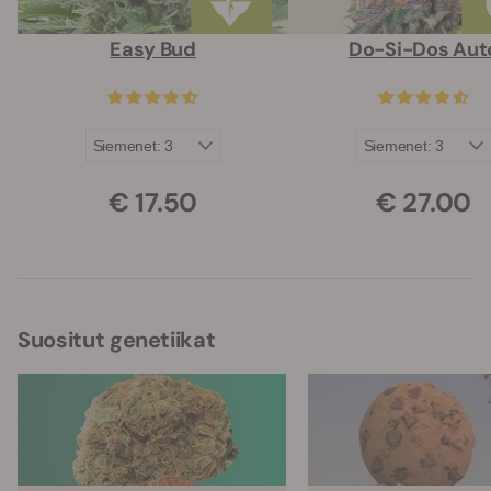
Easy Bud
Do-Si-Dos Aut
€ 17.50
€ 27.00
Suositut genetiikat