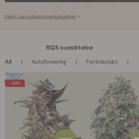
Kaikki kannabissiemenkokoelmat
RQS suosittelee
All
Autoflowering
Feminisoidut
-30%