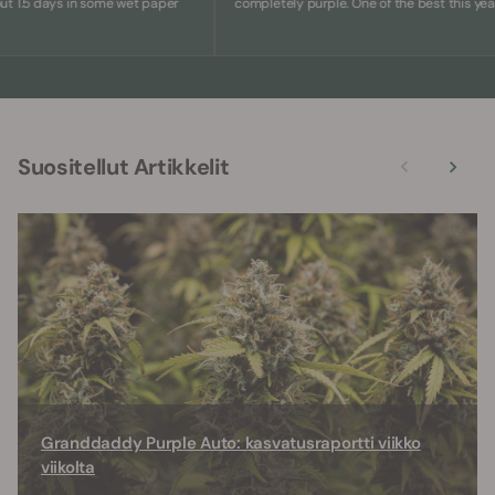
5 days in some wet paper
completely purple. One of the best this year.
Suositellut Artikkelit
Granddaddy Purple Auto: kasvatusraportti viikko
viikolta