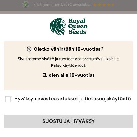
4.7/5 perustuen
58690 arvosteluun
Welcome
to
Royal
Oletko vähintään 18-vuotias?
Queen
Premium-
Seeds
Sivustomme sisältö ja tuotteet on varattu täysi-ikäisille.
Katso käyttöehdot.
Kannabissiemenet
Ei, olen alle 18-vuotias
Tutustu huolella valittuun valikoimaamme Autoflower-, Feminized-,
CBD- ja F1-hybridisiemeniä, tuotettu luomuna ja optimaalisella
itävyydellä.
Hyväksyn
evästeasetukset
ja
tietosuojakäytäntö
SELAA LUETTELOA
SUOSTU JA HYVÄKSY