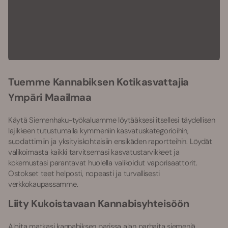
Tuemme Kannabiksen Kotikasvattajia
Ympäri Maailmaa
Käytä Siemenhaku-työkaluamme löytääksesi itsellesi täydellisen
lajikkeen tutustumalla kymmeniin kasvatuskategorioihin,
suodattimiin ja yksityiskohtaisiin ensikäden raportteihin. Löydät
valikoimasta kaikki tarvitsemasi kasvatustarvikkeet ja
kokemustasi parantavat huolella valikoidut vaporisaattorit.
Ostokset teet helposti, nopeasti ja turvallisesti
verkkokaupassamme.
Liity Kukoistavaan Kannabisyhteisöön
Aloita matkasi kannabiksen parissa alan parhaita siemeniä