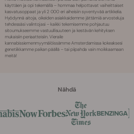
käyttäen ja opi tekemällä – hommaa helpottavat vaiheittaiset
kasvatusoppaat ja yli 2 000 eri aiheisiin syventyvää artikkelia.
Hyödynnä aitoja, oikeiden asiakkaidemme jättämiä arvosteluja
tehdessäsi valintojasi – kaikki tekemisemme pohjautuu
sitoumukseemme vastuullisuuteen ja kestävän kehityksen
mukaisiin periaatteisiin. Vieraile
kannabissiemenmyymälöissämme Amsterdamissa kokeaksesi
genetiikkamme paikan päällä – tai piipahda vain moikkaamaan
meitä!
Nähdä