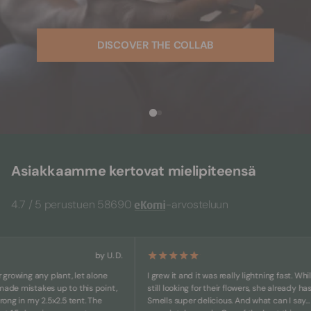
DISCOVER THE COLLAB
Asiakkaamme kertovat mielipiteensä
4.7 / 5 perustuen 58690
-arvosteluun
by U. D.
wing any plant, let alone
I grew it and it was really lightning fast. While ot
 mistakes up to this point,
still looking for their flowers, she already has big
 in my 2.5x2.5 tent. The
Smells super delicious. And what can I say... She's