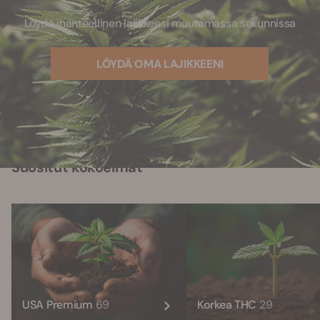
Löydä ihanteellinen lajikkeesi muutamassa sekunnissa
LÖYDÄ OMA LAJIKKEENI
Suositut kokoelmat
USA Premium
69
Korkea THC
29