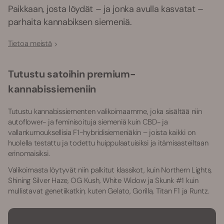
Paikkaan, josta löydät – ja jonka avulla kasvatat –
parhaita kannabiksen siemeniä.
Tietoa meistä
Tutustu satoihin premium-
kannabissiemeniin
Tutustu kannabissiementen valikoimaamme, joka sisältää niin
autoflower- ja feminisoituja siemeniä kuin CBD- ja
vallankumouksellisia F1-hybridisiemeniäkin – joista kaikki on
huolella testattu ja todettu huippulaatuisiksi ja itämisasteiltaan
erinomaisiksi.
Valikoimasta löytyvät niin palkitut klassikot, kuin Northern Lights,
Shining Silver Haze, OG Kush, White Widow ja Skunk #1 kuin
mullistavat genetiikatkin, kuten Gelato, Gorilla, Titan F1 ja Runtz.