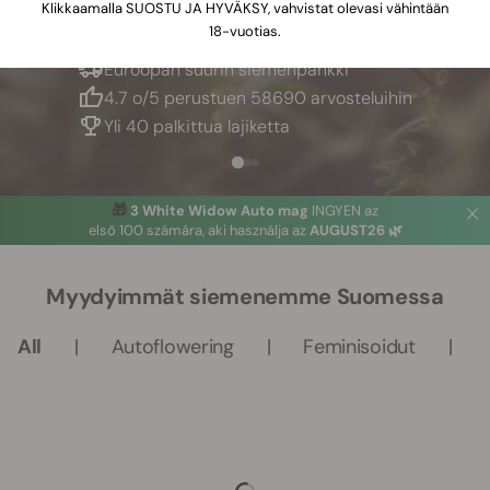
Klikkaamalla SUOSTU JA HYVÄKSY, vahvistat olevasi vähintään
18-vuotias.
Euroopan suurin siemenpankki
4.7 o/5 perustuen 58690 arvosteluihin
Yli 40 palkittua lajiketta
🎁
3 White Widow Auto mag
INGYEN az
első 100 számára, aki használja az
AUGUST26 🌿
Myydyimmät siemenemme Suomessa
All
Autoflowering
Feminisoidut