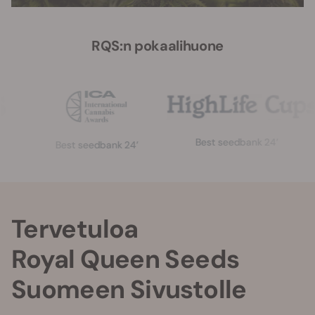
RQS:n pokaalihuone
Best seedbank 24’
Best seedbank 24’
Tervetuloa
Royal Queen Seeds
Suomeen Sivustolle