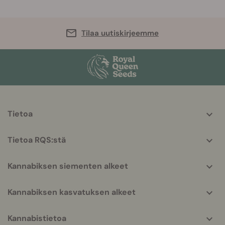
Tilaa uutiskirjeemme
More
Tietoa
helpful
info
Tietoa RQS:stä
Kannabiksen siementen alkeet
Kannabiksen kasvatuksen alkeet
Kannabistietoa