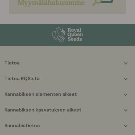
More
Tietoa
helpful
info
Tietoa RQS:stä
Kannabiksen siementen alkeet
Kannabiksen kasvatuksen alkeet
Kannabistietoa