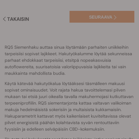
SEURAAVA
TAKAISIN
RQS Siemenhaku auttaa sinua löytämään parhaiten uniikkeihin
tarpeisiisi sopivat lajikkeet. Hakutyökalumme löytää sekunneissa
parhaat ehdokkaat tarpeisiisi, etsitpä nopeakasvuisia
autoflowereita, suurisatoisia valoriippuvaisia lajikkeita tai vain
maukkainta mahdollista budia.
Käytä kätevää hakutyökalua löytääksesi täsmälleen makuusi
sopivat ominaisuudet. Voit rajata hakua tavoittelemasi pilven
mukaan tai etsiä juuri oikealla tavalla makuhermojasi kutkuttavan
terpeeniprofiilin. RQS siementarjonta kattaa valtavan valikoiman
makuja hedelmäisistä sokerisiin ja multaisista kukkamaisiin.
Hakuparametrit kattavat myös kaikenlaiset kuviteltavissa olevat
pilvet energisistä päähän kolahtavista syvän rentouttaviin
fyysisiin ja edelleen selväpäisiin CBD-kokemuksiin.