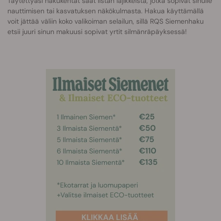
Täytettyäsi hakukentät saat listan lajikkeista, jotka sopivat sinulle
nauttimisen tai kasvatuksen näkökulmasta. Hakua käyttämällä
voit jättää väliin koko valikoiman selailun, sillä RQS Siemenhaku
etsii juuri sinun makuusi sopivat yrtit silmänräpäyksessä!