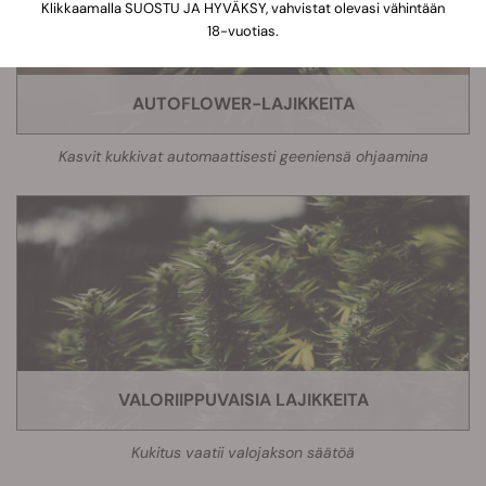
Klikkaamalla SUOSTU JA HYVÄKSY, vahvistat olevasi vähintään
18-vuotias.
AUTOFLOWER-LAJIKKEITA
Kasvit kukkivat automaattisesti geeniensä ohjaamina
VALORIIPPUVAISIA LAJIKKEITA
Kukitus vaatii valojakson säätöä