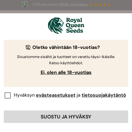
4.7/5 perustuen
58690 arvosteluun
Oletko vähintään 18-vuotias?
Kannabiksen siemenhaku
Sivustomme sisältö ja tuotteet on varattu täysi-ikäisille.
1/7
Katso käyttöehdot.
Ei, olen alle 18-vuotias
Hyväksyn
evästeasetukset
ja
tietosuojakäytäntö
Haluaisin kasvattaa…
SUOSTU JA HYVÄKSY