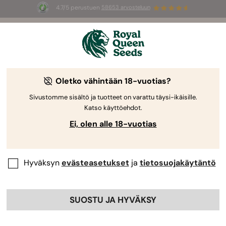
4.7/5 perustuen
58653 arvosteluun
☀️
Summer Sales
: jopa –50 %
valikoiduista tuotteista! ⏤
Osta nyt
🛍️
Royal Queen Seedsiltä
Kannabiksen kasvatusopas
Oletko vähintään 18-vuotias?
Sivustomme sisältö ja tuotteet on varattu täysi-ikäisille.
Katso käyttöehdot.
Kasvatusopas Aihehaku
Ei, olen alle 18-vuotias
Täydellinen Opas Kannabiksen
Siementen Idättämiseen
Hyväksyn
evästeasetukset
ja
tietosuojakäytäntö
SUOSTU JA HYVÄKSY