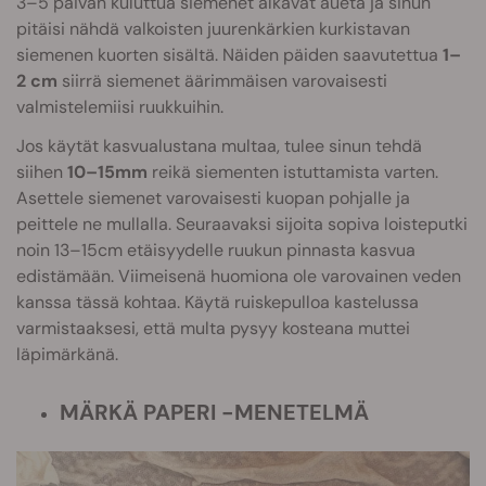
3–5 päivän kuluttua siemenet alkavat aueta ja sinun
pitäisi nähdä valkoisten juurenkärkien kurkistavan
siemenen kuorten sisältä. Näiden päiden saavutettua
1–
2 cm
siirrä siemenet äärimmäisen varovaisesti
valmistelemiisi ruukkuihin.
Jos käytät kasvualustana multaa, tulee sinun tehdä
siihen
10–15mm
reikä siementen istuttamista varten.
Asettele siemenet varovaisesti kuopan pohjalle ja
peittele ne mullalla. Seuraavaksi sijoita sopiva loisteputki
noin 13–15cm etäisyydelle ruukun pinnasta kasvua
edistämään. Viimeisenä huomiona ole varovainen veden
kanssa tässä kohtaa. Käytä ruiskepulloa kastelussa
varmistaaksesi, että multa pysyy kosteana muttei
läpimärkänä.
MÄRKÄ PAPERI -MENETELMÄ