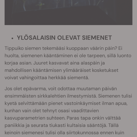
YLÖSALAISIN OLEVAT SIEMENET
Tippuiko siemen tekemääsi kuoppaan väärin päin? Ei
huolta, siemenen kääntäminen ei ole tarpeen, sillä luonto
korjaa asian. Juuret kasvavat aina alaspäin ja
mahdollisen kääntämisen ylimääräiset kosketukset
voivat vahingoittaa herkkää siementä.
Jos olet epävarma, voit odottaa muutaman päivän
ensimmäisten sirkkalehtien ilmestymistä. Siemenen tulisi
kyetä selvittämään pienet vastoinkäymiset ilman apua,
kunhan vain olet tehnyt osasi vaadittavien
kasvuparametrien suhteen. Paras tapa onkin välttää
paniikkia ja seurata tiukasti kultaisia sääntöjä. Tällä
keinoin siemenesi tulisi olla siirtokunnossa ennen kuin