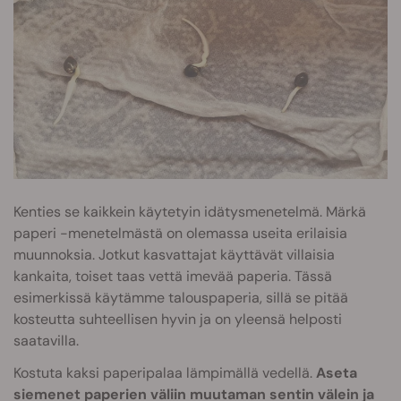
Kenties se kaikkein käytetyin idätysmenetelmä. Märkä
paperi -menetelmästä on olemassa useita erilaisia
muunnoksia. Jotkut kasvattajat käyttävät villaisia
kankaita, toiset taas vettä imevää paperia. Tässä
esimerkissä käytämme talouspaperia, sillä se pitää
kosteutta suhteellisen hyvin ja on yleensä helposti
saatavilla.
Kostuta kaksi paperipalaa lämpimällä vedellä.
Aseta
siemenet paperien väliin muutaman sentin välein ja