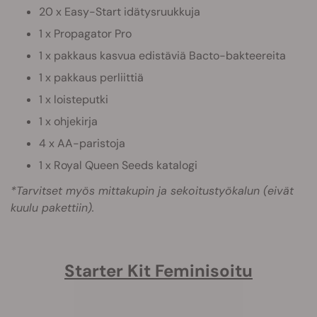
20 x Easy-Start idätysruukkuja
1 x Propagator Pro
1 x pakkaus kasvua edistäviä Bacto-bakteereita
1 x pakkaus perliittiä
1 x loisteputki
1 x ohjekirja
4 x AA-paristoja
1 x Royal Queen Seeds katalogi
*Tarvitset myös mittakupin ja sekoitustyökalun (eivät
kuulu pakettiin).
Starter Kit Feminisoitu