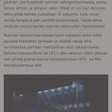
päähän. Jos huolehdit taimien vahingoittumisesta, aseta
kätesi lehtien ja lampun väliin. Mikäli et voi liian lämmön
takia pitää kättäsi paikallaan 10 sekuntia, tulisi sinun
siirtää lamppua pari senttiä kauemmaksi. Toista tämä
riittävän monta kertaa sopivan etäisyyden löytämiseksi.
Nuorten taimien kasvaessa hyvin nopeasti sinun tulee
seurata tilannetta tarkkaan ja säätää valoja aina
tarvittaessa parhaan mahdollisen alun takaamiseksi.
Kahden loisteputkien tai CFL:n alla vietetyn viikon jälkeen
voit siirtää pienet kasvisi korkeatehoisen HPS- tai MH-
kasvatuslampun alle.