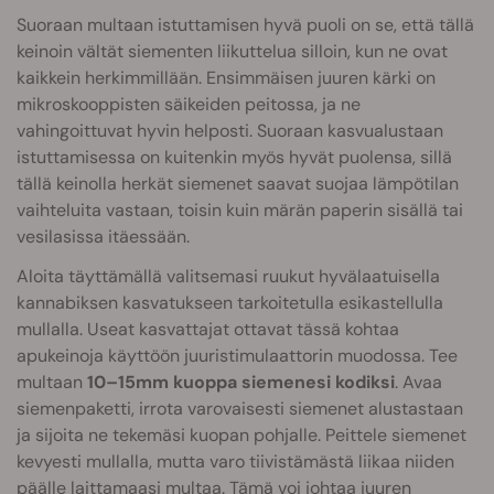
Suoraan multaan istuttamisen hyvä puoli on se, että tällä
keinoin vältät siementen liikuttelua silloin, kun ne ovat
kaikkein herkimmillään. Ensimmäisen juuren kärki on
mikroskooppisten säikeiden peitossa, ja ne
vahingoittuvat hyvin helposti. Suoraan kasvualustaan
istuttamisessa on kuitenkin myös hyvät puolensa, sillä
tällä keinolla herkät siemenet saavat suojaa lämpötilan
vaihteluita vastaan, toisin kuin märän paperin sisällä tai
vesilasissa itäessään.
Aloita täyttämällä valitsemasi ruukut hyvälaatuisella
kannabiksen kasvatukseen tarkoitetulla esikastellulla
mullalla. Useat kasvattajat ottavat tässä kohtaa
apukeinoja käyttöön juuristimulaattorin muodossa. Tee
multaan
10–15mm kuoppa siemenesi kodiksi
. Avaa
siemenpaketti, irrota varovaisesti siemenet alustastaan
ja sijoita ne tekemäsi kuopan pohjalle. Peittele siemenet
kevyesti mullalla, mutta varo tiivistämästä liikaa niiden
päälle laittamaasi multaa. Tämä voi johtaa juuren