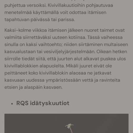
puhjettua versoiksi. Kivivillakuutioihin pohjautuvaa
menetelmää käyttämällä voit odottaa itämisen
tapahtuvan päivässä tai parissa.
Kaksi-kolme viikkoa itämisen jälkeen nuoret taimet ovat
valmiita siirrettäväksi uuteen kotiinsa. Tässä vaiheessa
sinulla on kaksi vaihtoehto; niiden siirtäminen multaiseen
kasvualustaan tai vesiviljelyjärjestelmään. Oikean hetken
siirrolle tiedät siitä, että juurten alut alkavat puskea ulos
kivivillablokkien alapuolelta. Mikäli juuret eivät ole
peittäneet koko kivivillablokin alaosaa ne jatkavat
kasvuaan uudessa ympäristössään vettä ja ravinteita
etsien ja alaspäin kasvaen.
RQS idätyskuutiot