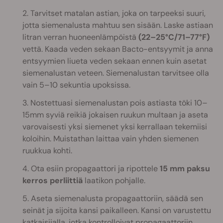
2. Tarvitset matalan astian, joka on tarpeeksi suuri,
jotta siemenalusta mahtuu sen sisään. Laske astiaan
litran verran huoneenlämpöistä
(22–25°C/71–77°F)
vettä. Kaada veden sekaan Bacto-entsyymit ja anna
entsyymien liueta veden sekaan ennen kuin asetat
siemenalustan veteen. Siemenalustan tarvitsee olla
vain 5–10 sekuntia upoksissa.
3. Nostettuasi siemenalustan pois astiasta töki 10–
15mm syviä reikiä jokaisen ruukun multaan ja aseta
varovaisesti yksi siemenet yksi kerrallaan tekemiisi
koloihin. Muistathan laittaa vain yhden siemenen
ruukkua kohti.
4. Ota esiin propagaattori ja ripottele
15 mm paksu
kerros perliittiä
laatikon pohjalle.
5. Aseta siemenalusta propagaattoriin, säädä sen
seinät ja sijoita kansi paikalleen. Kansi on varustettu
katkaisijalla, jotka kontrolloivat propagaattoriin