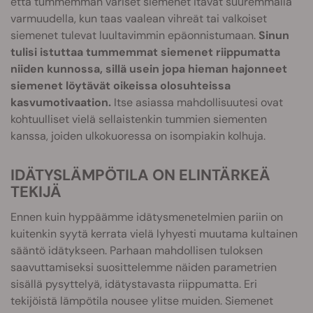
että tummemman väriset siemenet itävät suuremmalla
varmuudella, kun taas vaalean vihreät tai valkoiset
siemenet tulevat luultavimmin epäonnistumaan.
Sinun
tulisi istuttaa tummemmat siemenet riippumatta
niiden kunnossa, sillä usein jopa hieman hajonneet
siemenet löytävät oikeissa olosuhteissa
kasvumotivaation.
Itse asiassa mahdollisuutesi ovat
kohtuulliset vielä sellaistenkin tummien siementen
kanssa, joiden ulkokuoressa on isompiakin kolhuja.
IDÄTYSLÄMPÖTILA ON ELINTÄRKEÄ
TEKIJÄ
Ennen kuin hyppäämme idätysmenetelmien pariin on
kuitenkin syytä kerrata vielä lyhyesti muutama kultainen
sääntö idätykseen. Parhaan mahdollisen tuloksen
saavuttamiseksi suosittelemme näiden parametrien
sisällä pysyttelyä, idätystavasta riippumatta. Eri
tekijöistä lämpötila nousee ylitse muiden. Siemenet