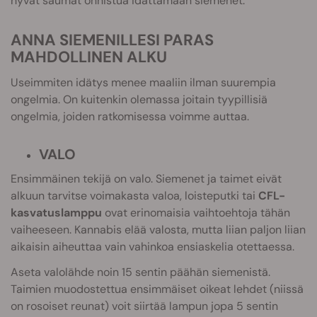
hyvät saumat onnistua idättämään siemenet.
ANNA SIEMENILLESI PARAS
MAHDOLLINEN ALKU
Useimmiten idätys menee maaliin ilman suurempia
ongelmia. On kuitenkin olemassa joitain tyypillisiä
ongelmia, joiden ratkomisessa voimme auttaa.
VALO
Ensimmäinen tekijä on valo. Siemenet ja taimet eivät
alkuun tarvitse voimakasta valoa, loisteputki tai
CFL-
kasvatuslamppu
ovat erinomaisia vaihtoehtoja tähän
vaiheeseen. Kannabis elää valosta, mutta liian paljon liian
aikaisin aiheuttaa vain vahinkoa ensiaskelia otettaessa.
Aseta valolähde noin 15 sentin päähän siemenistä.
Taimien muodostettua ensimmäiset oikeat lehdet (niissä
on rosoiset reunat) voit siirtää lampun jopa 5 sentin