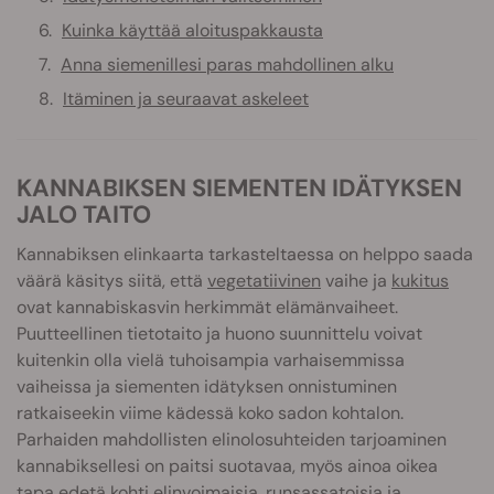
Kuinka käyttää aloituspakkausta
Anna siemenillesi paras mahdollinen alku
Itäminen ja seuraavat askeleet
KANNABIKSEN SIEMENTEN IDÄTYKSEN
JALO TAITO
Kannabiksen elinkaarta tarkasteltaessa on helppo saada
väärä käsitys siitä, että
vegetatiivinen
vaihe ja
kukitus
ovat kannabiskasvin herkimmät elämänvaiheet.
Puutteellinen tietotaito ja huono suunnittelu voivat
kuitenkin olla vielä tuhoisampia varhaisemmissa
vaiheissa ja siementen idätyksen onnistuminen
ratkaiseekin viime kädessä koko sadon kohtalon.
Parhaiden mahdollisten elinolosuhteiden tarjoaminen
kannabiksellesi on paitsi suotavaa, myös ainoa oikea
tapa edetä kohti elinvoimaisia, runsassatoisia ja