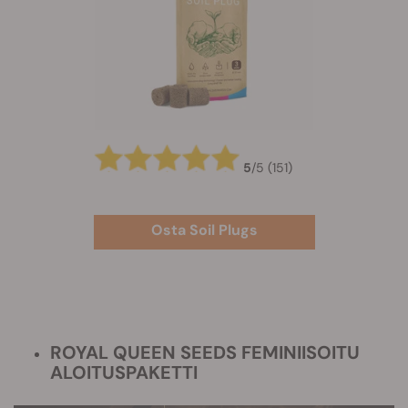
5
/
5
(151)
Osta Soil Plugs
ROYAL QUEEN SEEDS FEMINIISOITU
ALOITUSPAKETTI