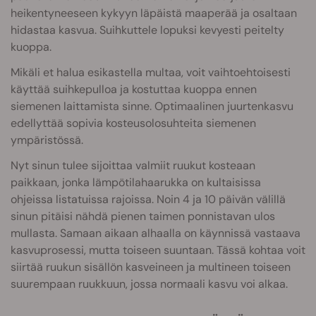
heikentyneeseen kykyyn läpäistä maaperää ja osaltaan
hidastaa kasvua. Suihkuttele lopuksi kevyesti peitelty
kuoppa.
Mikäli et halua esikastella multaa, voit vaihtoehtoisesti
käyttää suihkepulloa ja kostuttaa kuoppa ennen
siemenen laittamista sinne. Optimaalinen juurtenkasvu
edellyttää sopivia kosteusolosuhteita siemenen
ympäristössä.
Nyt sinun tulee sijoittaa valmiit ruukut kosteaan
paikkaan, jonka lämpötilahaarukka on kultaisissa
ohjeissa listatuissa rajoissa. Noin 4 ja 10 päivän välillä
sinun pitäisi nähdä pienen taimen ponnistavan ulos
mullasta. Samaan aikaan alhaalla on käynnissä vastaava
kasvuprosessi, mutta toiseen suuntaan. Tässä kohtaa voit
siirtää ruukun sisällön kasveineen ja multineen toiseen
suurempaan ruukkuun, jossa normaali kasvu voi alkaa.