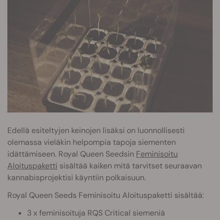
Edellä esiteltyjen keinojen lisäksi on luonnollisesti
olemassa vieläkin helpompia tapoja siementen
idättämiseen. Royal Queen Seedsin
Feminisoitu
Aloituspaketti
sisältää kaiken mitä tarvitset seuraavan
kannabisprojektisi käyntiin polkaisuun.
Royal Queen Seeds Feminisoitu Aloituspaketti sisältää:
3 x feminisoituja RQS Critical siemeniä