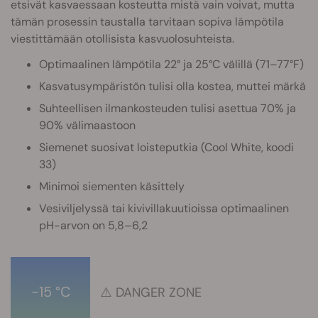
etsivät kasvaessaan kosteutta mistä vain voivat, mutta
tämän prosessin taustalla tarvitaan sopiva lämpötila
viestittämään otollisista kasvuolosuhteista.
Optimaalinen lämpötila 22° ja 25°C välillä (71–77°F)
Kasvatusympäristön tulisi olla kostea, muttei märkä
Suhteellisen ilmankosteuden tulisi asettua 70% ja
90% välimaastoon
Siemenet suosivat loisteputkia (Cool White, koodi
33)
Minimoi siementen käsittely
Vesiviljelyssä tai kivivillakuutioissa optimaalinen
pH-arvon on 5,8–6,2
-15 °C
⚠️
DANGER ZONE