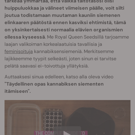
tärkeää ymmärtää, että vaikka taitotasosi olisi
huippuluokkaa ja välineet viimeisen päälle, voit silti
joutua todistamaan muutaman kauniin siemenen
elinkaaren päätöstä ennen kasviksi ehtimistä, tämä
on yksinkertaisesti normaalia elävien organismien
ollessa kyseessä
. Me Royal Queen Seedsillä tarjoamme
laajan valikoiman korkealaatuisia tavallisia ja
feminisoituja
kannabiksensiemeniä. Merkitsemme
lajikkeemme tyypit selkeästi, joten sinun ei tarvitse
pelätä saavasi ei-toivottuja yllätyksiä.
Auttaaksesi sinua edelleen, katso alla oleva video
"Täydellinen opas kannabiksen siementen
itämiseen".