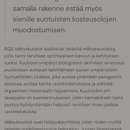
samalla rakenne estää myös
sienille suotuisten kosteusolojen
muodostumisen.
RQS idätyskuutiot sisältävät tärkeitä mikroravinteita,
joita taimi tarvitsee optimaalisen kasvun ja kehityksen
tueksi. Kuutioon ympätyt biologisesti aktiiviset ainesosat
puolestaan auttavat kehittämään juuren ympäristöön
hyötyeliöiden joukkoa, joka auttaa pitämään patogeenit
aisoissa, auttaa tainta ravinteidenotossa ja edistää
orgaanisen materiaalin hajoamista. Kuutioiden pH-
tasapaino on luonnonmukainen, joten kannabiksen taimi
pystyy hyödyntämään helposti ravinteet ilman pelkoa
ravinnelukoista.
Idätyskuutiot ovat helppokäyttöisiä, joten niiden myötä
taimien uudelleenistutus helpottuu. Juuren ilmestyessä