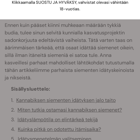
Klikkaamalla SUOSTU JA HYVÄKSY, vahvistat olevasi vähintään
18-vuotias.
Ennen kuin pääset kiinni muhkeaan määrään tykkiä
budia, tulee sinun selvitä kunnialla kasvatusprojektin
sadonkorjuuta edeltävistä vaiheista. Tätä varten taas on
äärimmäisen tärkeää, että osaat idättää siemenet oikein,
sillä ilman itäneitä siemeniä ei satoa tule. Anna
kasveillesi parhaat mahdolliset lähtökohdat tutustumalla
tähän artikkeliimme parhaista siementen idätyskeinoista
ja nikseistä.
Sisällysluettelo:
Kannabiksen siementen idätyksen jalo taito
Miten tutkia ostamasi kannabiksen siemenet?
Idätyslämpötila on elintärkeä tekijä
Kuinka pitkä on odotettu itämisaika?
Idätysmenetelmän valitseminen