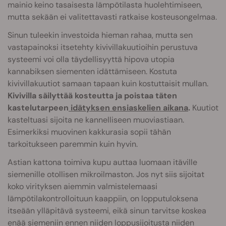
mainio keino tasaisesta lämpötilasta huolehtimiseen,
mutta sekään ei valitettavasti ratkaise kosteusongelmaa.
Sinun tuleekin investoida hieman rahaa, mutta sen
vastapainoksi itsetehty kivivillakuutioihin perustuva
systeemi voi olla täydellisyyttä hipova utopia
kannabiksen siementen idättämiseen. Kostuta
kivivillakuutiot samaan tapaan kuin kostuttaisit mullan.
Kivivilla säilyttää kosteutta ja poistaa täten
kastelutarpeen
idätyksen ensiaskelien aikana
.
Kuutiot
kasteltuasi sijoita ne kannelliseen muoviastiaan.
Esimerkiksi muovinen kakkurasia sopii tähän
tarkoitukseen paremmin kuin hyvin.
Astian kattona toimiva kupu auttaa luomaan itäville
siemenille otollisen mikroilmaston. Jos nyt siis sijoitat
koko virityksen aiemmin valmistelemaasi
lämpötilakontrolloituun kaappiin, on lopputuloksena
itseään ylläpitävä systeemi, eikä sinun tarvitse koskea
enää siemeniin ennen niiden loppusijoitusta niiden