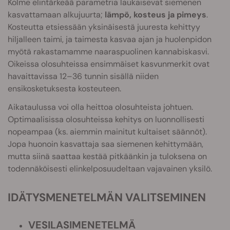
Kolme elintärkeää parametria laukaisevat siemenen
kasvattamaan alkujuurta;
lämpö, kosteus ja pimeys
.
Kosteutta etsiessään yksinäisestä juuresta kehittyy
hiljalleen taimi, ja taimesta kasvaa ajan ja huolenpidon
myötä rakastamamme naaraspuolinen kannabiskasvi.
Oikeissa olosuhteissa ensimmäiset kasvunmerkit ovat
havaittavissa 12–36 tunnin sisällä niiden
ensikosketuksesta kosteuteen.
Aikataulussa voi olla heittoa olosuhteista johtuen.
Optimaalisissa olosuhteissa kehitys on luonnollisesti
nopeampaa (ks. aiemmin mainitut kultaiset säännöt).
Jopa huonoin kasvattaja saa siemenen kehittymään,
mutta siinä saattaa kestää pitkäänkin ja tuloksena on
todennäköisesti elinkelposuudeltaan vajavainen yksilö.
IDÄTYSMENETELMÄN VALITSEMINEN
VESILASIMENETELMÄ