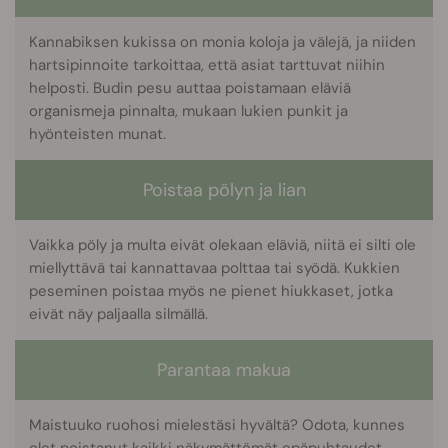
Kannabiksen kukissa on monia koloja ja välejä, ja niiden
hartsipinnoite tarkoittaa, että asiat tarttuvat niihin
helposti. Budin pesu auttaa poistamaan eläviä
organismeja pinnalta, mukaan lukien punkit ja
hyönteisten munat.
Poistaa pölyn ja lian
Vaikka pöly ja multa eivät olekaan eläviä, niitä ei silti ole
miellyttävä tai kannattavaa polttaa tai syödä. Kukkien
peseminen poistaa myös ne pienet hiukkaset, jotka
eivät näy paljaalla silmällä.
Parantaa makua
Maistuuko ruohosi mielestäsi hyvältä? Odota, kunnes
olet poistanut kaikki näkymättömät epäpuhtaudet.