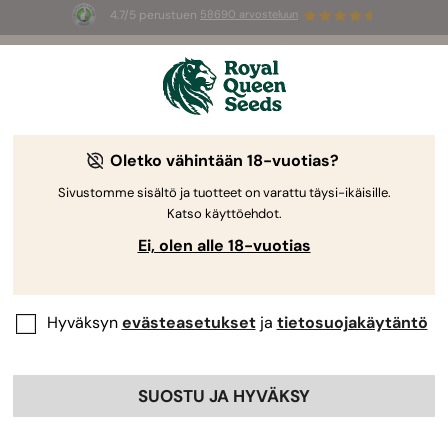
4.7/5 perustuen
58690 arvosteluun
☀️
Summer Sales
: jopa –50 %
valikoiduista tuotteista! ⏤
Osta nyt
🛍️
Royal Queen Seedsiltä
Kannabiksen kasvatusopas
Oletko vähintään 18-vuotias?
Sivustomme sisältö ja tuotteet on varattu täysi-ikäisille.
Katso käyttöehdot.
Kasvatusopas Aihehaku
Ei, olen alle 18-vuotias
Hyväksyn
evästeasetukset
ja
tietosuojakäytäntö
SUOSTU JA HYVÄKSY