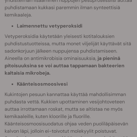
yhdistelmän lisääminen nuppujen pesuprosessiisi auttaa
puhdistamaan kukkasi paremmin ilman synteettisiä
kemikaaleja.
Laimennettu vetyperoksidi
Vetyperoksidia käytetään yleisesti kotitalouksien
puhdistustuotteissa, mutta monet viljelijät käyttävät sitä
sadonkorjuun jälkeen nuppujensa puhdistamiseen.
Aineella on antimikrobisia ominaisuuksia,
ja pieninä
pitoisuuksina se voi auttaa tappamaan bakteerien
kaltaisia mikrobeja.
Käänteisosmoosivesi
Kukintojen pesuun kannattaa käyttää mahdollisimman
puhdasta vettä. Kukkien upottaminen vesijohtoveteen
auttaa irrottamaan roskat, mutta se altistaa ne myös
kemikaaleille, kuten kloorille ja fluorille.
Käänteisosmoosisuodatus ohjaa veden puoliläpäisevän
kalvon läpi, jolloin ei-toivotut molekyylit poistuvat.