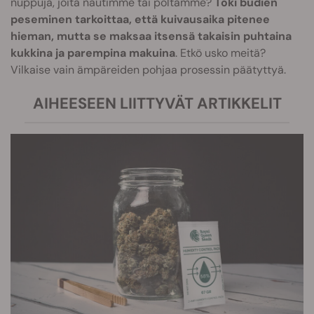
nuppuja, joita nautimme tai poltamme?
Toki budien
peseminen tarkoittaa, että kuivausaika pitenee
hieman, mutta se maksaa itsensä takaisin puhtaina
kukkina ja parempina makuina
. Etkö usko meitä?
Vilkaise vain ämpäreiden pohjaa prosessin päätyttyä.
AIHEESEEN LIITTYVÄT ARTIKKELIT