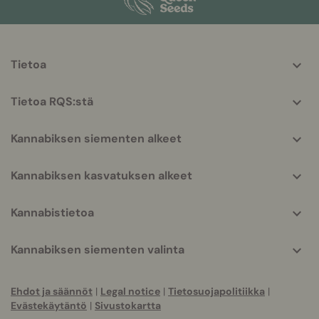
More
Tietoa
helpful
info
Tietoa RQS:stä
Kannabiksen siementen alkeet
Kannabiksen kasvatuksen alkeet
Kannabistietoa
Kannabiksen siementen valinta
Ehdot ja säännöt
|
Legal notice
|
Tietosuojapolitiikka
|
Evästekäytäntö
|
Sivustokartta