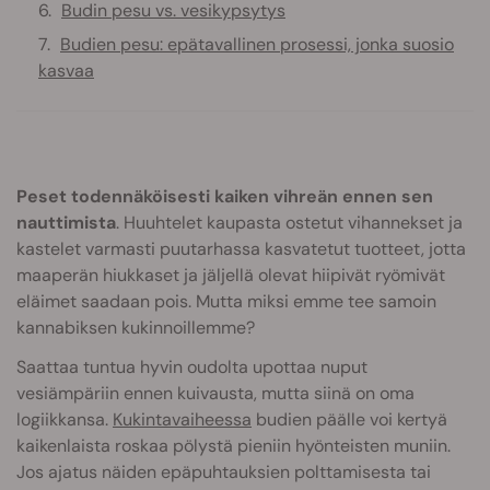
Budin pesu vs. vesikypsytys
Budien pesu: epätavallinen prosessi, jonka suosio
kasvaa
Peset todennäköisesti kaiken vihreän ennen sen
nauttimista
. Huuhtelet kaupasta ostetut vihannekset ja
kastelet varmasti puutarhassa kasvatetut tuotteet, jotta
maaperän hiukkaset ja jäljellä olevat hiipivät ryömivät
eläimet saadaan pois. Mutta miksi emme tee samoin
kannabiksen kukinnoillemme?
Saattaa tuntua hyvin oudolta upottaa nuput
vesiämpäriin ennen kuivausta, mutta siinä on oma
logiikkansa.
Kukintavaiheessa
budien päälle voi kertyä
kaikenlaista roskaa pölystä pieniin hyönteisten muniin.
Jos ajatus näiden epäpuhtauksien polttamisesta tai