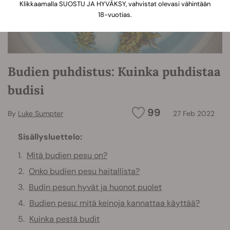
Klikkaamalla SUOSTU JA HYVÄKSY, vahvistat olevasi vähintään
18-vuotias.
Budien puhdistus: Kuinka puhdistaa
budisi
99
By
Luke Sumpter
27 Feb 2022
Sisällysluettelo:
Mitä budien pesu on?
Onko budien pesu haitallista?
Budin pesun hyvät ja huonot puolet
Budien pesu: mitä keinoja kannattaa käyttää?
Kuinka pestä budit