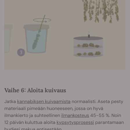
Vaihe 6: Aloita kuivaus
Jatka
kannabiksen kuivaamista
normaalisti. Aseta pesty
materiaali pimeään huoneeseen, jossa on hyvä
ilmankierto ja suhteellinen
ilmankosteus
45-55 %. Noin
12 päivän kuluttua aloita
kypsytysprosessi
parantamaan
budiesi makua entisestään.