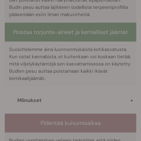
Budin pesu auttaa lajikkeen todellista terpeeniprofiilia
pääsemään esiin ilman makuvirheitä.
Poistaa torjunta-aineet ja kemialliset jäämät
Suosittelemme aina luonnonmukaista kotikasvatusta.
Kun ostat kannabista, et kuitenkaan voi koskaan tietää,
mitä viljelykäytäntöjä sen kasvattamisessa on käytetty.
Budien pesu auttaa poistamaan kaikki ikävät
kemikaalijäämät..
Miinukset
Pidentää kuivumisaikaa
Budien upottaminen veteen tarkoittaa, että niiden