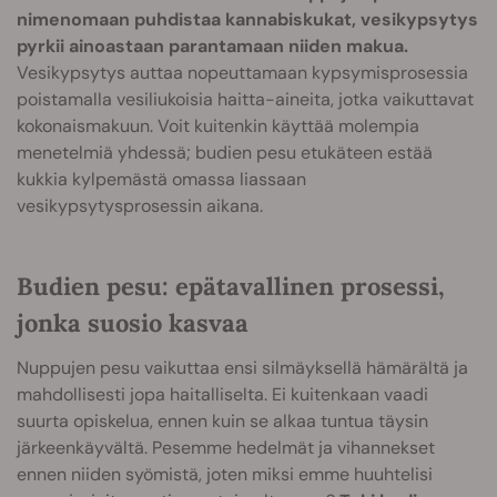
nimenomaan puhdistaa kannabiskukat, vesikypsytys
pyrkii ainoastaan parantamaan niiden makua.
Vesikypsytys auttaa nopeuttamaan kypsymisprosessia
poistamalla vesiliukoisia haitta-aineita, jotka vaikuttavat
kokonaismakuun. Voit kuitenkin käyttää molempia
menetelmiä yhdessä; budien pesu etukäteen estää
kukkia kylpemästä omassa liassaan
vesikypsytysprosessin aikana.
Budien pesu: epätavallinen prosessi,
jonka suosio kasvaa
Nuppujen pesu vaikuttaa ensi silmäyksellä hämärältä ja
mahdollisesti jopa haitalliselta. Ei kuitenkaan vaadi
suurta opiskelua, ennen kuin se alkaa tuntua täysin
järkeenkäyvältä. Pesemme hedelmät ja vihannekset
ennen niiden syömistä, joten miksi emme huuhtelisi