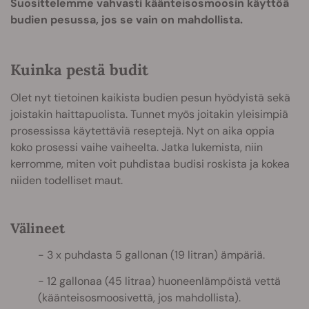
Suosittelemme vahvasti käänteisosmoosin käyttöä
budien pesussa, jos se vain on mahdollista.
Kuinka pestä budit
Olet nyt tietoinen kaikista budien pesun hyödyistä sekä
joistakin haittapuolista. Tunnet myös joitakin yleisimpiä
prosessissa käytettäviä reseptejä. Nyt on aika oppia
koko prosessi vaihe vaiheelta. Jatka lukemista, niin
kerromme, miten voit puhdistaa budisi roskista ja kokea
niiden todelliset maut.
Välineet
3 x puhdasta 5 gallonan (19 litran) ämpäriä.
12 gallonaa (45 litraa) huoneenlämpöistä vettä
(käänteisosmoosivettä, jos mahdollista).