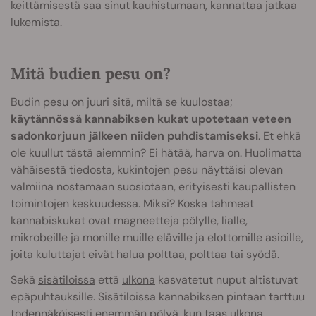
keittämisestä saa sinut kauhistumaan, kannattaa jatkaa
lukemista.
Mitä budien pesu on?
Budin pesu on juuri sitä, miltä se kuulostaa;
käytännössä kannabiksen kukat upotetaan veteen
sadonkorjuun jälkeen niiden puhdistamiseksi
. Et ehkä
ole kuullut tästä aiemmin? Ei hätää, harva on. Huolimatta
vähäisestä tiedosta, kukintojen pesu näyttäisi olevan
valmiina nostamaan suosiotaan, erityisesti kaupallisten
toimintojen keskuudessa. Miksi? Koska tahmeat
kannabiskukat ovat magneetteja pölylle, lialle,
mikrobeille ja monille muille eläville ja elottomille asioille,
joita kuluttajat eivät halua polttaa, polttaa tai syödä.
Sekä
sisätiloissa
että
ulkona
kasvatetut nuput altistuvat
epäpuhtauksille. Sisätiloissa kannabiksen pintaan tarttuu
todennäköisesti enemmän pölyä, kun taas ulkona