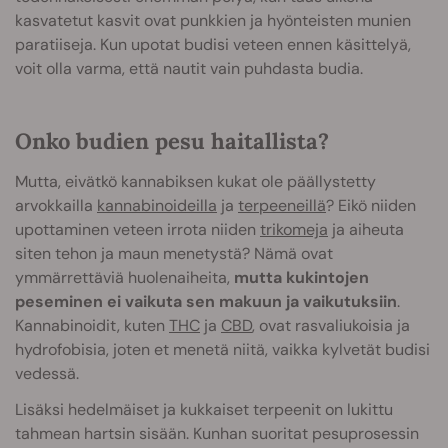
kasvatetut kasvit ovat punkkien ja hyönteisten munien
paratiiseja. Kun upotat budisi veteen ennen käsittelyä,
voit olla varma, että nautit vain puhdasta budia.
Onko budien pesu haitallista?
Mutta, eivätkö kannabiksen kukat ole päällystetty
arvokkailla
kannabinoideilla
ja
terpeeneillä
? Eikö niiden
upottaminen veteen irrota niiden
trikomeja
ja aiheuta
siten tehon ja maun menetystä? Nämä ovat
ymmärrettäviä huolenaiheita,
mutta kukintojen
peseminen ei vaikuta sen makuun ja vaikutuksiin
.
Kannabinoidit, kuten
THC
ja
CBD
, ovat rasvaliukoisia ja
hydrofobisia, joten et menetä niitä, vaikka kylvetät budisi
vedessä.
Lisäksi hedelmäiset ja kukkaiset terpeenit on lukittu
tahmean hartsin sisään. Kunhan suoritat pesuprosessin