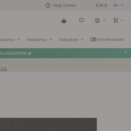
EUR €
Help Center
Saved
items
Kasvatusopas
asvatus
Headshop
Tarjoukset
dia
AUGUST26 🌿
iltä