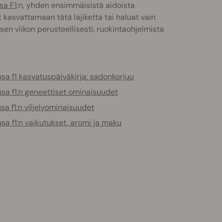
a F1
:n, yhden ensimmäisistä aidoista
 kasvattamaan tätä lajiketta tai haluat vain
sen viikon perusteellisesti, ruokintaohjelmista
a f1 kasvatuspäiväkirja: sadonkorjuu
sa f1:n geneettiset ominaisuudet
a f1:n viljelyominaisuudet
a f1:n vaikutukset, aromi ja maku