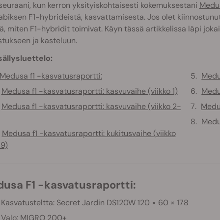
 seuraani, kun kerron yksityiskohtaisesti kokemuksestani
Medus
biksen F1-hybrideistä, kasvattamisesta. Jos olet kiinnostunut
, miten F1-hybridit toimivat. Käyn tässä artikkelissa läpi jokai
stukseen ja kasteluun.
sällysluettelo:
Medusa f1 -kasvatusraportti:
Medus
Medusa f1 -kasvatusraportti: kasvuvaihe (viikko 1)
Medu
Medusa f1 -kasvatusraportti: kasvuvaihe (viikko 2-
Medus
Medus
Medusa f1 -kasvatusraportti: kukitusvaihe (viikko
9)
edusa F1 -kasvatusraportti:
Kasvatusteltta: Secret Jardin DS120W 120 × 60 × 178
Valo: MIGRO 200+