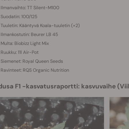
Ilmanvaihto: TT Silent-M100
Suodatin: 100/125
Tuuletin: Kääntyvä Koala-tuuletin (×2)
Ilmankostutin: Beurer LB 45
Multa: Biobizz Light Mix
Ruukku: 11l Air-Pot
Siemenet: Royal Queen Seeds
Ravinteet: RQS Organic Nutrition
edusa F1 -kasvatusraportti: kasvuvaihe (Vii