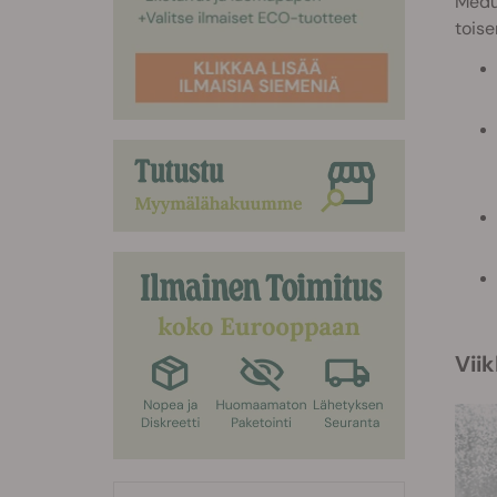
Medus
toise
Vii