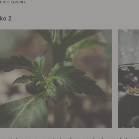
van kasvin.
kko 2