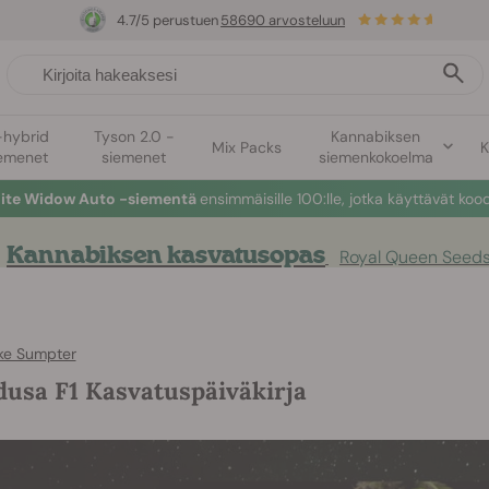
4.7/5 perustuen
58690 arvosteluun
-hybrid
Tyson 2.0 -
Kannabiksen
Mix Packs
K
emenet
siemenet
siemenkokoelma
hite Widow Auto -siementä
ensimmäisille 100:lle, jotka käyttävät koo
Kannabiksen kasvatusopas
Royal Queen Seeds
ke Sumpter
usa F1 Kasvatuspäiväkirja