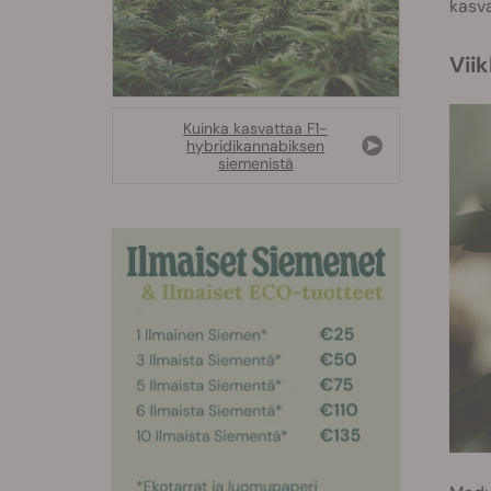
kasva
Vii
Kuinka kasvattaa F1-
hybridikannabiksen
siemenistä