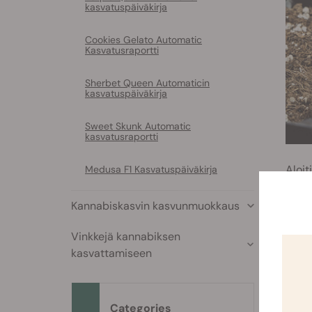
kasvatuspäiväkirja
Cookies Gelato Automatic
Kasvatusraportti
Sherbet Queen Automaticin
kasvatuspäiväkirja
Sweet Skunk Automatic
kasvatusraportti
Aloit
Medusa F1 Kasvatuspäiväkirja
kuin 
Kannabiskasvin kasvunmuokkaus
Vinkkejä kannabiksen
R
kasvattamiseen
R
R
K
Categories
k