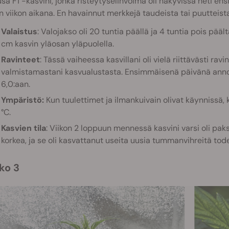
a F1 -kasvini, jonka risteytyselinvoima oli näkyvissä heti ensi
n viikon aikana. En havainnut merkkejä taudeista tai puutteista,
Valaistus
: Valojakso oli 20 tuntia päällä ja 4 tuntia pois pääl
cm kasvin yläosan yläpuolella.
Ravinteet
: Tässä vaiheessa kasvillani oli vielä riittävästi ravin
valmistamastani kasvualustasta. Ensimmäisenä päivänä annoin
6,0:aan.
Ympäristö:
Kun tuulettimet ja ilmankuivain olivat käynnissä, 
°C.
Kasvien tila
: Viikon 2 loppuun mennessä kasvini varsi oli pak
korkea, ja se oli kasvattanut useita uusia tummanvihreitä todel
kko 3