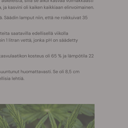
 askeleista, sillä se alkoi kasvaa voimakkaasti
 ja kasvini oli kaiken kaikkiaan elinvoimainen.
tä. Säädin lamput niin, että ne roikkuivat 35
teita saatavilla edellisellä viikolla
 1 litran vettä, jonka pH on säädetty
kasvulaatikon kosteus oli 65 % ja lämpötila 22
suuntunut huomattavasti. Se oli 8,5 cm
lisia lehtiä.