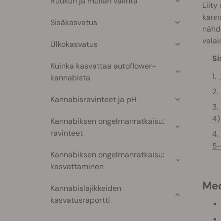
Ruukun ja mullan valinta
Liity
kanna
Sisäkasvatus
nähdä
valai
Ulkokasvatus
Si
Kuinka kasvattaa autoflower-
kannabista
Kannabisravinteet ja pH
4)
Kannabiksen ongelmanratkaisu:
ravinteet
5-
Kannabiksen ongelmanratkaisu:
kasvattaminen
M
Kannabislajikkeiden
kasvatusraportti