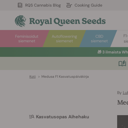
RQS Cannabis Blog
Cooking Guide
F1
Feminisoidut
Autoflowering
CBD
siemenet
siemenet
siemenet
si
🎁
3 ilmaista W
Koti
>
Medusa F1 Kasvatuspäiväkirja
By
Lu
Med
Kasvatusopas Aihehaku