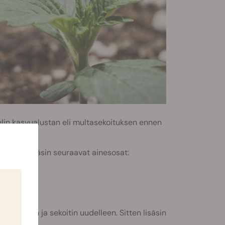
telin kasvualustan eli multasekoituksen ennen
unsa.
uraavaksi lisäsin seuraavat ainesosat:
ä Air-Potiin ja sekoitin uudelleen. Sitten lisäsin