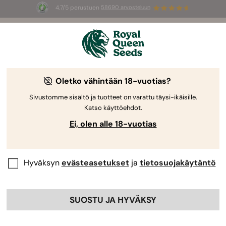
4.7/5 perustuen
58690 arvosteluun
🎁
3 White Widow Auto mag
INGYEN az
első 100 számára, aki használja az
AUGUST26 🌿
Royal Queen Seedsiltä
Kannabiksen kasvatusopas
Oletko vähintään 18-vuotias?
Sivustomme sisältö ja tuotteet on varattu täysi-ikäisille.
Katso käyttöehdot.
Kasvatusopas Aihehaku
Ei, olen alle 18-vuotias
Miten Säilyttää Kannabiksen Siemeniä
Oikeaoppisesti
Hyväksyn
evästeasetukset
ja
tietosuojakäytäntö
By
RQS Editorial Team
Reviewed by:
Andreu Francés
SUOSTU JA HYVÄKSY