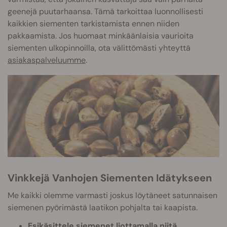
geenejä puutarhaansa. Tämä tarkoittaa luonnollisesti
kaikkien siementen tarkistamista ennen niiden
pakkaamista. Jos huomaat minkäänlaisia vaurioita
siementen ulkopinnoilla, ota välittömästi yhteyttä
asiakaspalveluumme
.
Vinkkejä Vanhojen Siementen Idätykseen
Me kaikki olemme varmasti joskus löytäneet satunnaisen
siemenen pyörimästä laatikon pohjalta tai kaapista.
Esikäsittele siemenet liottamalla niitä