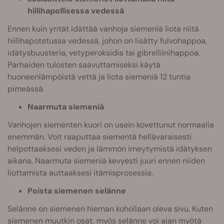
hiilihapollisessa vedessä
Ennen kuin yrität idättää vanhoja siemeniä liota niitä
hiilihapotetussa vedessä, johon on lisätty fulvohappoa,
idätysbuusteria, vetyperoksidia tai gibrelliinihappoa.
Parhaiden tulosten saavuttamiseksi käytä
huoneenlämpöistä vettä ja liota siemeniä 12 tuntia
pimeässä.
Naarmuta siemeniä
Vanhojen siementen kuori on usein kovettunut normaalia
enemmän. Voit raaputtaa siementä hellävaraisesti
helpottaaksesi veden ja lämmön imeytymistä idätyksen
aikana. Naarmuta siemeniä kevyesti juuri ennen niiden
liottamista auttaaksesi itämisprosessia.
Poista siemenen selänne
Selänne on siemenen hieman kohollaan oleva sivu. Kuten
siemenen muutkin osat, myös selänne voi ajan myötä