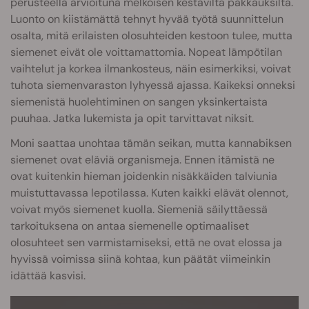
perusteella arvioituna melkoisen kestäviltä pakkauksilta.
Luonto on kiistämättä tehnyt hyvää työtä suunnittelun
osalta, mitä erilaisten olosuhteiden kestoon tulee, mutta
siemenet eivät ole voittamattomia. Nopeat lämpötilan
vaihtelut ja korkea ilmankosteus, näin esimerkiksi, voivat
tuhota siemenvaraston lyhyessä ajassa. Kaikeksi onneksi
siemenistä huolehtiminen on sangen yksinkertaista
puuhaa. Jatka lukemista ja opit tarvittavat niksit.
Moni saattaa unohtaa tämän seikan, mutta kannabiksen
siemenet ovat eläviä organismeja. Ennen itämistä ne
ovat kuitenkin hieman joidenkin nisäkkäiden talviunia
muistuttavassa lepotilassa. Kuten kaikki elävät olennot,
voivat myös siemenet kuolla. Siemeniä säilyttäessä
tarkoituksena on antaa siemenelle optimaaliset
olosuhteet sen varmistamiseksi, että ne ovat elossa ja
hyvissä voimissa siinä kohtaa, kun päätät viimeinkin
idättää kasvisi.