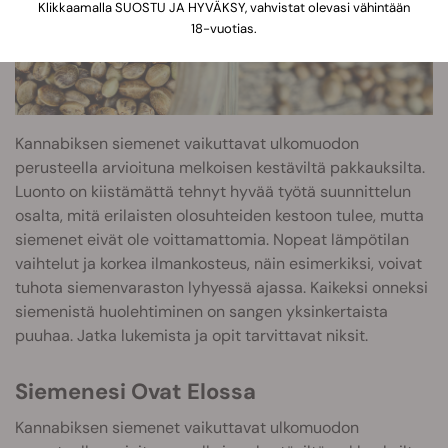
Klikkaamalla SUOSTU JA HYVÄKSY, vahvistat olevasi vähintään
18-vuotias.
Kannabiksen siemenet vaikuttavat ulkomuodon
perusteella arvioituna melkoisen kestäviltä pakkauksilta.
Luonto on kiistämättä tehnyt hyvää työtä suunnittelun
osalta, mitä erilaisten olosuhteiden kestoon tulee, mutta
siemenet eivät ole voittamattomia. Nopeat lämpötilan
vaihtelut ja korkea ilmankosteus, näin esimerkiksi, voivat
tuhota siemenvaraston lyhyessä ajassa. Kaikeksi onneksi
siemenistä huolehtiminen on sangen yksinkertaista
puuhaa. Jatka lukemista ja opit tarvittavat niksit.
Siemenesi Ovat Elossa
Kannabiksen siemenet vaikuttavat ulkomuodon