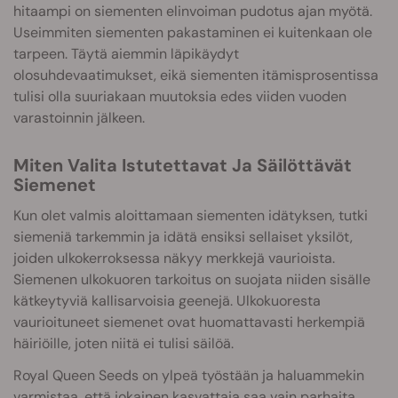
hitaampi on siementen elinvoiman pudotus ajan myötä.
Useimmiten siementen pakastaminen ei kuitenkaan ole
tarpeen. Täytä aiemmin läpikäydyt
olosuhdevaatimukset, eikä siementen itämisprosentissa
tulisi olla suuriakaan muutoksia edes viiden vuoden
varastoinnin jälkeen.
Miten Valita Istutettavat Ja Säilöttävät
Siemenet
Kun olet valmis aloittamaan siementen idätyksen, tutki
siemeniä tarkemmin ja idätä ensiksi sellaiset yksilöt,
joiden ulkokerroksessa näkyy merkkejä vaurioista.
Siemenen ulkokuoren tarkoitus on suojata niiden sisälle
kätkeytyviä kallisarvoisia geenejä. Ulkokuoresta
vaurioituneet siemenet ovat huomattavasti herkempiä
häiriöille, joten niitä ei tulisi säilöä.
Royal Queen Seeds on ylpeä työstään ja haluammekin
varmistaa, että jokainen kasvattaja saa vain parhaita