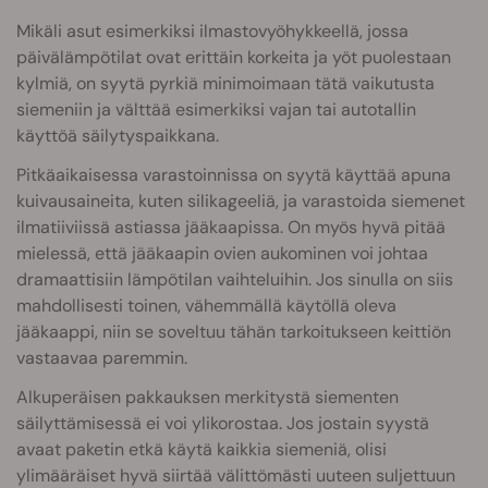
Mikäli asut esimerkiksi ilmastovyöhykkeellä, jossa
päivälämpötilat ovat erittäin korkeita ja yöt puolestaan
kylmiä, on syytä pyrkiä minimoimaan tätä vaikutusta
siemeniin ja välttää esimerkiksi vajan tai autotallin
käyttöä säilytyspaikkana.
Pitkäaikaisessa varastoinnissa on syytä käyttää apuna
kuivausaineita, kuten silikageeliä, ja varastoida siemenet
ilmatiiviissä astiassa jääkaapissa. On myös hyvä pitää
mielessä, että jääkaapin ovien aukominen voi johtaa
dramaattisiin lämpötilan vaihteluihin. Jos sinulla on siis
mahdollisesti toinen, vähemmällä käytöllä oleva
jääkaappi, niin se soveltuu tähän tarkoitukseen keittiön
vastaavaa paremmin.
Alkuperäisen pakkauksen merkitystä siementen
säilyttämisessä ei voi ylikorostaa. Jos jostain syystä
avaat paketin etkä käytä kaikkia siemeniä, olisi
ylimääräiset hyvä siirtää välittömästi uuteen suljettuun