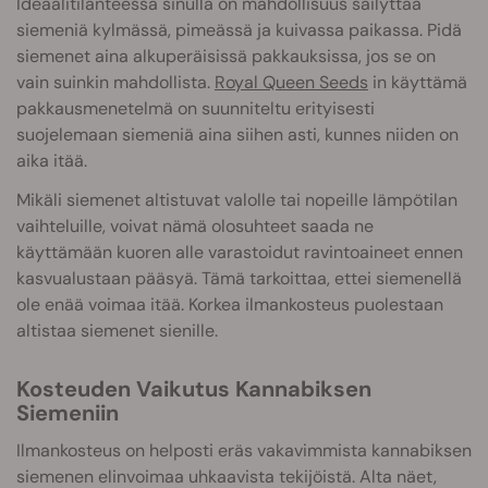
Ideaalitilanteessa sinulla on mahdollisuus säilyttää
siemeniä kylmässä, pimeässä ja kuivassa paikassa. Pidä
siemenet aina alkuperäisissä pakkauksissa, jos se on
vain suinkin mahdollista.
Royal Queen Seeds
in käyttämä
pakkausmenetelmä on suunniteltu erityisesti
suojelemaan siemeniä aina siihen asti, kunnes niiden on
aika itää.
Mikäli siemenet altistuvat valolle tai nopeille lämpötilan
vaihteluille, voivat nämä olosuhteet saada ne
käyttämään kuoren alle varastoidut ravintoaineet ennen
kasvualustaan pääsyä. Tämä tarkoittaa, ettei siemenellä
ole enää voimaa itää. Korkea ilmankosteus puolestaan
altistaa siemenet sienille.
Kosteuden Vaikutus Kannabiksen
Siemeniin
Ilmankosteus on helposti eräs vakavimmista kannabiksen
siemenen elinvoimaa uhkaavista tekijöistä. Alta näet,