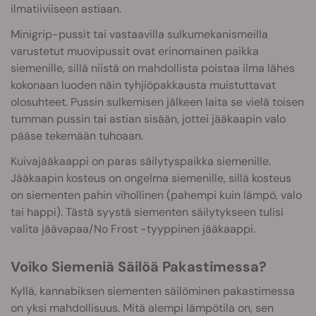
ilmatiiviiseen astiaan.
Minigrip-pussit tai vastaavilla sulkumekanismeilla
varustetut muovipussit ovat erinomainen paikka
siemenille, sillä niistä on mahdollista poistaa ilma lähes
kokonaan luoden näin tyhjiöpakkausta muistuttavat
olosuhteet. Pussin sulkemisen jälkeen laita se vielä toisen
tumman pussin tai astian sisään, jottei jääkaapin valo
pääse tekemään tuhoaan.
Kuivajääkaappi on paras säilytyspaikka siemenille.
Jääkaapin kosteus on ongelma siemenille, sillä kosteus
on siementen pahin vihollinen (pahempi kuin lämpö, valo
tai happi). Tästä syystä siementen säilytykseen tulisi
valita jäävapaa/No Frost -tyyppinen jääkaappi.
Voiko Siemeniä Säilöä Pakastimessa?
Kyllä, kannabiksen siementen säilöminen pakastimessa
on yksi mahdollisuus. Mitä alempi lämpötila on, sen