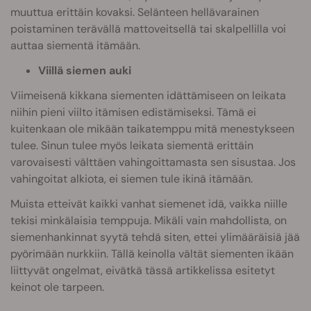
muuttua erittäin kovaksi. Selänteen hellävarainen
poistaminen terävällä mattoveitsellä tai skalpellilla voi
auttaa siementä itämään.
Viillä siemen auki
Viimeisenä kikkana siementen idättämiseen on leikata
niihin pieni viilto itämisen edistämiseksi. Tämä ei
kuitenkaan ole mikään taikatemppu mitä menestykseen
tulee. Sinun tulee myös leikata siementä erittäin
varovaisesti välttäen vahingoittamasta sen sisustaa. Jos
vahingoitat alkiota, ei siemen tule ikinä itämään.
Muista etteivät kaikki vanhat siemenet idä, vaikka niille
tekisi minkälaisia temppuja. Mikäli vain mahdollista, on
siemenhankinnat syytä tehdä siten, ettei ylimääräisiä jää
pyörimään nurkkiin. Tällä keinolla vältät siementen ikään
liittyvät ongelmat, eivätkä tässä artikkelissa esitetyt
keinot ole tarpeen.