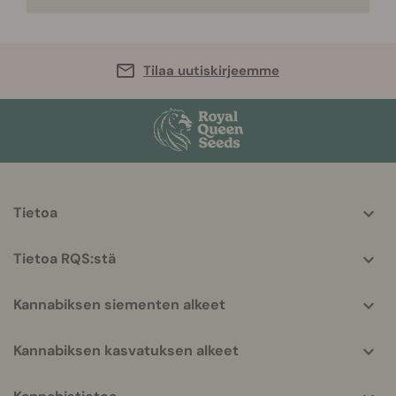
Tilaa uutiskirjeemme
More
Tietoa
helpful
info
Tietoa RQS:stä
Kannabiksen siementen alkeet
Kannabiksen kasvatuksen alkeet