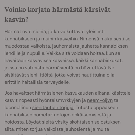
Voinko korjata härmästä kärsivät
kasvin?
Härmät ovat sieniä, jotka vaikuttavat yleisesti
kannabikseen ja muihin kasveihin. Nimensä mukaisesti se
muodostaa valkoista, jauhomaista jauhetta kannabiksen
lehdille ja nupuille. Vaikka sitä voidaan hoitaa, kun se
havaitaan kasvavissa kasveissa, kaikki kannabiskukat,
joissa on valkoista härmäsientä on hävitettävä. Ne
sisältävät sieni-itiöitä, jotka voivat nautittuina olla
erittäin haitallisia terveydelle.
Jos havaitset härmäsienen kasvukauden aikana, käsittele
kasvit nopeasti hyönteismyrkkyjen ja
neem-öljyn
tai
luonnollinen
sienitautien torjuja
. Tutustu oppaaseen
kannabiksen hometartuntojen ehkäisemisestä ja
hoidosta. Löydät sieltä yksityiskohtaisen selostuksen
siitä, miten torjua valkoista jauhosientä ja muita