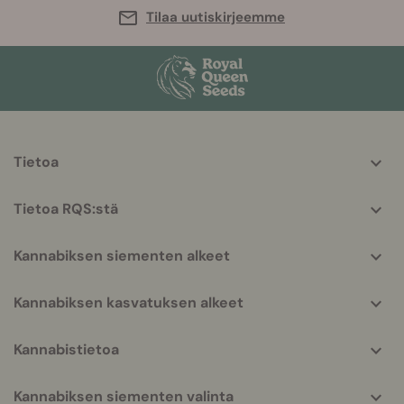
Tilaa uutiskirjeemme
More
Tietoa
helpful
info
Tietoa RQS:stä
Kannabiksen siementen alkeet
Kannabiksen kasvatuksen alkeet
Kannabistietoa
Kannabiksen siementen valinta