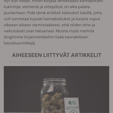
Nyt kun tiedät, miten korjata tehokkaasti kannabiksen
kukintoja, siemeniä ja siitepölyä, on aika palata
puutarhaan. Pidä tämä artikkeli kätevästi käsillä, jotta
voit tunnistaa kypsät kannabiskukat ja korjata nuput
oikeaan aikaan varmistaaksesi, että niiden teho ja
vaikutukset ovat haluamasi. Muista myös merkitä
blogiimme kirjanmerkkeihin lisää kannabiksen
kasvatusvinkkejä.
AIHEESEEN LIITTYVÄT ARTIKKELIT