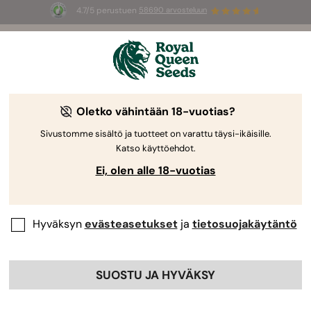
4.7/5 perustuen
58690 arvosteluun
☀️
Summer Sales
: jopa –50 %
valikoiduista tuotteista! ⏤
Osta nyt
🛍️
Royal Queen Seedsiltä
Kannabiksen kasvatusopas
Oletko vähintään 18-vuotias?
Sivustomme sisältö ja tuotteet on varattu täysi-ikäisille.
Katso käyttöehdot.
Kasvatusopas Aihehaku
Ei, olen alle 18-vuotias
Hyväksyn
evästeasetukset
ja
tietosuojakäytäntö
SUOSTU JA HYVÄKSY