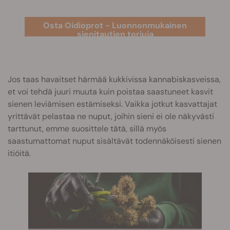
Osta Oidioprot - Luonnonmukainen
sienitautien torjuja
Jos taas havaitset härmää kukkivissa kannabiskasveissa,
et voi tehdä juuri muuta kuin poistaa saastuneet kasvit
sienen leviämisen estämiseksi. Vaikka jotkut kasvattajat
yrittävät pelastaa ne nuput, joihin sieni ei ole näkyvästi
tarttunut, emme suosittele tätä, sillä myös
saastumattomat nuput sisältävät todennäköisesti sienen
itiöitä.