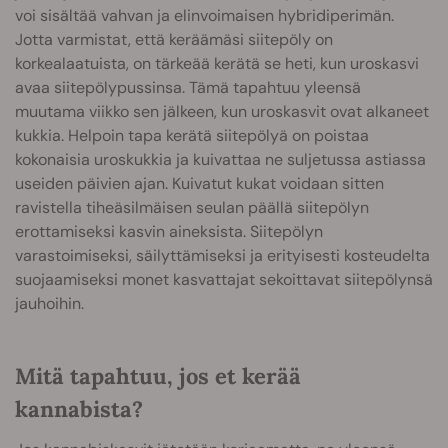
voi sisältää vahvan ja elinvoimaisen hybridiperimän.
Jotta varmistat, että keräämäsi siitepöly on
korkealaatuista, on tärkeää kerätä se heti, kun uroskasvi
avaa siitepölypussinsa. Tämä tapahtuu yleensä
muutama viikko sen jälkeen, kun uroskasvit ovat alkaneet
kukkia. Helpoin tapa kerätä siitepölyä on poistaa
kokonaisia uroskukkia ja kuivattaa ne suljetussa astiassa
useiden päivien ajan. Kuivatut kukat voidaan sitten
ravistella tiheäsilmäisen seulan päällä siitepölyn
erottamiseksi kasvin aineksista. Siitepölyn
varastoimiseksi, säilyttämiseksi ja erityisesti kosteudelta
suojaamiseksi monet kasvattajat sekoittavat siitepölynsä
jauhoihin.
Mitä tapahtuu, jos et kerää
kannabista?