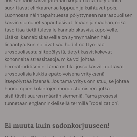
Jos kannabiskasvit jätetään korjaamatta, ne yleensä
suorittavat elinkaarensa loppuun ja kuihtuvat pois.
Luonnossa näin tapahtuessa pölyttyneen naaraspuolisen
kasvin siemenet vapautuisivat ilmaan ja maahan, mikä
tasoittaa tietä tulevalle kannabiskasvisukupolvelle.
Lisäksi kannabiskasveilla on synnynnäinen halu
lisääntyä. Kun ne eivät saa hedelmöittymistä
urospuolisesta siitepölystä, tietyt kasvit kokevat
kohonneita stressitasoja, mikä voi johtaa
hermafroditismiin. Tämä on tila, jossa kasvit tuottavat
urospuolisia kukkia epätoivoisena yrityksenä
itsepölyttää itsensä. Jos tämä yritys onnistuu, se johtaa
huonompien kukintojen muodostumiseen, jotka
sisältävät suuren määrän siemeniä. Tämä prosessi
tunnetaan englanninkielisellä termillä "rodelization".
Ei muuta kuin sadonkorjuuseen!