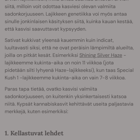
siitä, milloin voit odottaa kasviesi olevan valmiita
sadonkorjuuseen. Lajikkeen genetiikka voi myös antaa
sinulle jonkinlaisen käsityksen siitä, kuinka kauan kestää,
että kasvisi saavuttavat kypsyyden.
Sativat kukkivat yleensä kauemmin kuin indicat,
luultavasti siksi, että ne ovat peräisin lämpimiltä alueilta,
joilla on pitkät kesät. Esimerkiksi
Shining Silver Haze
-
lajikkeemme kukinta-aika on noin 11 viikkoa (jota
pidetään silti lyhyenä Haze-lajikkeeksi), kun taas Special
Kush 1 -lajikkeemme kukinta-aika on vain 7-8 viikkoa.
Paras tapa tietää, ovatko kasvisi valmiita
sadonkorjuuseen, on kuitenkin yksinkertaisesti katsoa
niitä. Kypsät kannabiskasvit kehittävät useita paljastavia
merkkejä, kuten esimerkiksi:
1. Kellastuvat lehdet