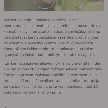
Verhiöt ovat sipulimaisia rakenteita, joissa
naaraspuolisen kannabiskasvin emiöt sijaitsevat. Ne ovat
kannabiskasvin hartsipitoisin osa, ja sen lisäksi, että ne
muodostavat kannabiskukkien rakenteen pohjan, joten
ne voivat olla hyvä indikaattori kasvin kypsyydestä.
Kannabiksen kukinnot nimittäin paisuvat, kun kukat
kypsyvät ja jäävät hedelmöittymättä pitkiksi ajoiksi.
Kun kannabiskasvisi alkavat kukkia, voit huomata niiden
kukintojen muuttuvat ajan mittaan selvästi paksummiksi.
Kun ne näyttävät mukavan pulleilta ja työntävät esiin
oransseja "karvoja", on aika ottaa esiin mikroskooppi ja
tarkastaa kasvin trikomit, jotta voit lopullisesti päättää,
onko sadonkorjuun aika jo käsillä.