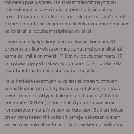
tahmean päällysteen. Yksittäiset trikomit näyttävät
mikroskoopin alla yksittäisinä pieniltä lasisieniltä,
helmiltä tai karvoilta. Kun kannabiskukat kypsyvät, niiden
trikomit muuttuvat ensin kristallinkirkkaista maitomaisen
valkoisiksi ja lopulta meripihkanvärisiksi.
Useimmat viljelijät korjaavat kukkansa, kun noin 70
prosenttia trikomeista on muuttunut maitomaisiksi tai
sameiksi, mikä on merkki THC:n huipputuotannosta. 15
%:n pitäisi pysyä kirkkaana, kun taas 15 %:n pitäisi olla
muuttunut maitomaisesta meripihkaiseksi.
Tällä hetkellä kerättyjen kukkien uskotaan tuottavan
voimakkaamman päihdyttävän vaikutuksen, kun taas
myöhemmin kerättyjen kukkien arvellaan sisältävän
enemmän CBN:ää (kannabinolia) ja tuottavan siksi
rentouttavamman, fyysisen vaikutuksen. Budien, joissa
on enimmäkseen kirkkaita trikomeja, uskotaan olevan
vähemmän voimakkaita ja niillä on selkeämpi vaikutus.