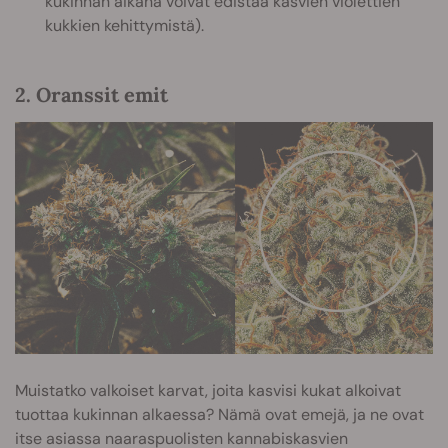
kukinnan aikana voivat edistää kasvien violettien
kukkien kehittymistä).
2. Oranssit emit
Muistatko valkoiset karvat, joita kasvisi kukat alkoivat
tuottaa kukinnan alkaessa? Nämä ovat emejä, ja ne ovat
itse asiassa naaraspuolisten kannabiskasvien