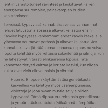
lehtiin varastoituneet ravinteet ja keskittävät kaiken
energiansa suurempien, painavampien budien
kehittämiseen.
Terveissä, kypsyvissä kannabiskasveissa vanhemmat
lehdet latvuston alaosassa alkavat kellastua ensin.
Kasvien kypsyessä vanhemmat lehdet kasvin keskellä ja
yläosassa seuraavat perässä ja alkavat kellastua. Jos
kannabiskasvit jätetään oman onnensa nojaan, ne voivat
lopulta kehittää myös keltaisia sokerilehtiä ja silmuja, kun
ne lähestyvät hitaasti elinkaarensa loppua. Tätä
kannattaa tietysti välttää ja korjata kasvisi, kun niiden
kukat ovat vielä elinvoimaisia ja vihreitä.
Huomio: Riippuen käyttämästäsi genetiikasta,
kasveillesi voi kehittyä myös vaaleanpunaisia,
violetteja ja jopa syvän mustia sävyjä niiden
kypsyessä. Tämä riippuu suurelta osin genetiikasta
ja ympäristöolosuhteista (viileämmät lämpötilat