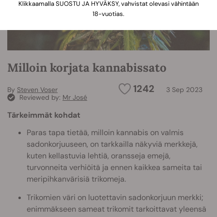
Klikkaamalla SUOSTU JA HYVÄKSY, vahvistat olevasi vähintään
18-vuotias.
Milloin korjata kannabissato
1242
By
Steven Voser
3 Sep 2023
Reviewed by:
Mr José
Tärkeimmät kohdat
Paras tapa tietää, milloin kannabis on valmis
sadonkorjuuseen, on tarkkailla näkyviä merkkejä,
kuten kellastuvia lehtiä, oransseja emejä,
turvonneita verhiöitä ja ennen kaikkea sameita tai
meripihkanvärisiä trikomeja.
Trikomien väri on luotettavin sadonkorjuun merkki;
enimmäkseen sameat trikomit tarkoittavat yleensä