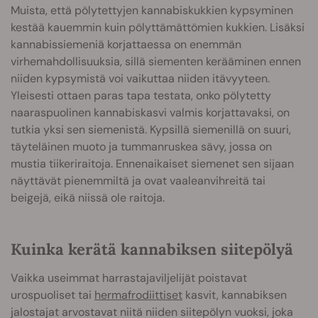
Muista, että pölytettyjen kannabiskukkien kypsyminen
kestää kauemmin kuin pölyttämättömien kukkien. Lisäksi
kannabissiemeniä korjattaessa on enemmän
virhemahdollisuuksia, sillä siementen kerääminen ennen
niiden kypsymistä voi vaikuttaa niiden itävyyteen.
Yleisesti ottaen paras tapa testata, onko pölytetty
naaraspuolinen kannabiskasvi valmis korjattavaksi, on
tutkia yksi sen siemenistä. Kypsillä siemenillä on suuri,
täyteläinen muoto ja tummanruskea sävy, jossa on
mustia tiikeriraitoja. Ennenaikaiset siemenet sen sijaan
näyttävät pienemmiltä ja ovat vaaleanvihreitä tai
beigejä, eikä niissä ole raitoja.
Kuinka kerätä kannabiksen siitepölyä
Vaikka useimmat harrastajaviljelijät poistavat
urospuoliset tai
hermafrodiittiset
kasvit, kannabiksen
jalostajat arvostavat niitä niiden siitepölyn vuoksi, joka