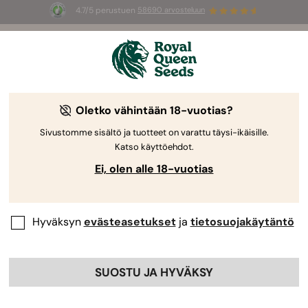
4.7/5 perustuen
58690 arvosteluun
🎁
3 White Widow Auto mag
INGYEN az
első 100 számára, aki használja az
AUGUST26 🌿
Oletko vähintään 18-vuotias?
-15%
Sivustomme sisältö ja tuotteet on varattu täysi-ikäisille.
Katso käyttöehdot.
Ei, olen alle 18-vuotias
Hyväksyn
evästeasetukset
ja
tietosuojakäytäntö
SUOSTU JA HYVÄKSY