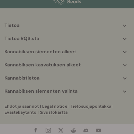
Tietoa
More
helpful
Tietoa RQS:stä
info
Kannabiksen siementen alkeet
Kannabiksen kasvatuksen alkeet
Kannabistietoa
Kannabiksen siementen valinta
Ehdot ja säännöt
|
Legal notice
|
Tietosuojapolitiikka
|
Evästekäytäntö
|
Sivustokartta