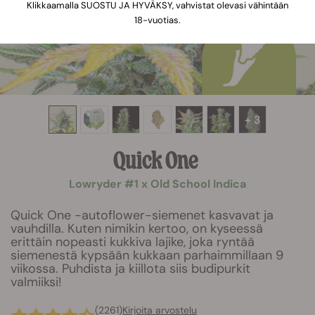
Klikkaamalla SUOSTU JA HYVÄKSY, vahvistat olevasi vähintään
18-vuotias.
+ 3
Quick One
Lowryder #1 x Old School Indica
Quick One -autoflower-siemenet kasvavat ja
vauhdilla. Kuten nimikin kertoo, on kyseessä
erittäin nopeasti kukkiva lajike, joka ryntää
siemenestä kypsään kukkaan parhaimmillaan 9
viikossa. Puhdista ja kiillota siis budipurkit
valmiiksi!
(2261)
Kirjoita arvostelu