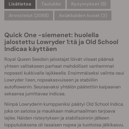
Lisätietoa
Taulukko
Kysymykset
(9)
Arvostelut (2088)
Asiakkaiden kuvat (3)
Quick One -siemenet: huolella
jalostettu Lowryder 1:tä ja Old School
Indicaa käyttäen
Royal Queen Seedsin jalostajat löivät viisaat päänsä
yhteen valitakseen parhaat mahdolliset vanhemmat
nopeasti kukkivalle lajikkeelle. Ensimmäiseksi valinta osui
Lowryder 1:een, nopeakasvuiseen ja stabiiliin
autofloweriin. Seuraavaksi yhtälön päätettiin kaipaavan
sekaansa jumittavaa indicaa.
Niinpä Lowryderin kumppaniksi päätyi Old School Indica,
joka on satoisa ja maukkaan makumaailman tarjoava
lajike. Näiden risteytyksen ja stabilisoinnin jälkeen
lopputuloksena oli tasaisen nopea ja tuottoisa jälkikasvu.