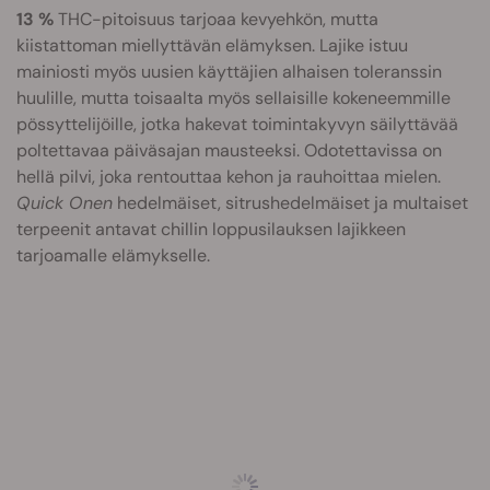
13 %
THC-pitoisuus tarjoaa kevyehkön, mutta
kiistattoman miellyttävän elämyksen. Lajike istuu
mainiosti myös uusien käyttäjien alhaisen toleranssin
huulille, mutta toisaalta myös sellaisille kokeneemmille
pössyttelijöille, jotka hakevat toimintakyvyn säilyttävää
poltettavaa päiväsajan mausteeksi. Odotettavissa on
hellä pilvi, joka rentouttaa kehon ja rauhoittaa mielen.
Quick Onen
hedelmäiset, sitrushedelmäiset ja multaiset
terpeenit antavat chillin loppusilauksen lajikkeen
tarjoamalle elämykselle.