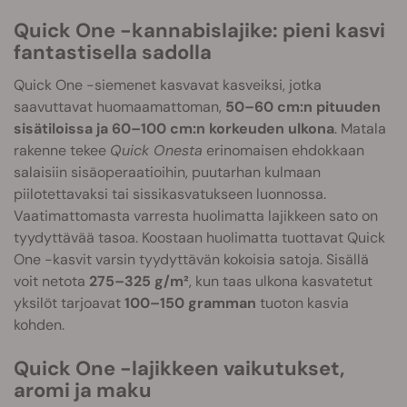
Quick One -kannabislajike: pieni kasvi
fantastisella sadolla
Quick One -siemenet kasvavat kasveiksi, jotka
saavuttavat huomaamattoman,
50–60 cm:n pituuden
sisätiloissa ja 60–100 cm:n korkeuden ulkona
. Matala
rakenne tekee
Quick Onesta
erinomaisen ehdokkaan
salaisiin sisäoperaatioihin, puutarhan kulmaan
piilotettavaksi tai sissikasvatukseen luonnossa.
Vaatimattomasta varresta huolimatta lajikkeen sato on
tyydyttävää tasoa. Koostaan huolimatta tuottavat Quick
One -kasvit varsin tyydyttävän kokoisia satoja. Sisällä
voit netota
275–325 g/m²
, kun taas ulkona kasvatetut
yksilöt tarjoavat
100–150 gramman
tuoton kasvia
kohden.
Quick One -lajikkeen vaikutukset,
aromi ja maku