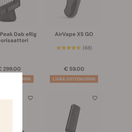
 Peak Dab eRig
AirVape XS GO
orisaattori
(68)
€ 299.00
€ 59.00