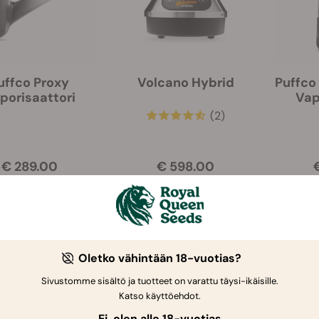
uffco Proxy
Volcano Hybrid
Puffco
porisaattori
Vap
(2)
€ 289.00
€ 598.00
Oletko vähintään 18-vuotias?
Sivustomme sisältö ja tuotteet on varattu täysi-ikäisille.
Katso käyttöehdot.
Ei, olen alle 18-vuotias