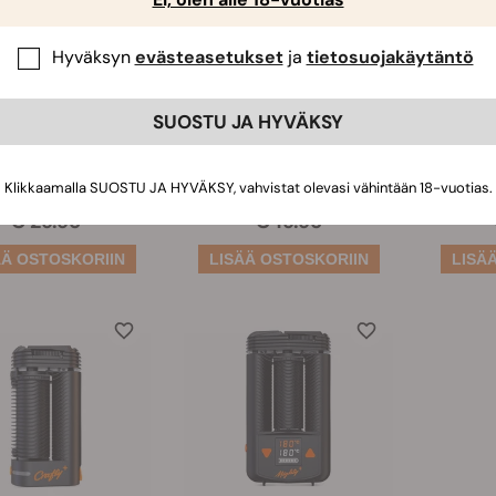
Hyväksyn
evästeasetukset
ja
tietosuojakäytäntö
D Kynävapo
CBD-vapepatruuna
Flow
SUOSTU JA HYVÄKSY
(17)
(4)
Klikkaamalla SUOSTU JA HYVÄKSY, vahvistat olevasi vähintään 18-vuotias.
€ 29.95
€ 19.95