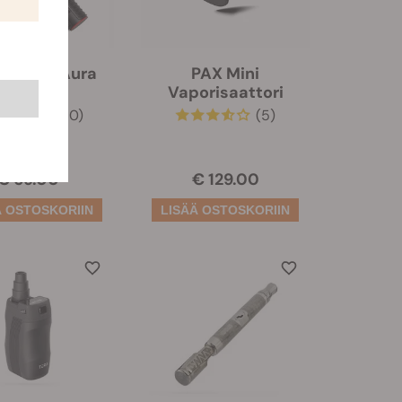
ermate Aura
PAX Mini
Vaporisaattori
(60)
(5)
€ 69.00
€ 129.00