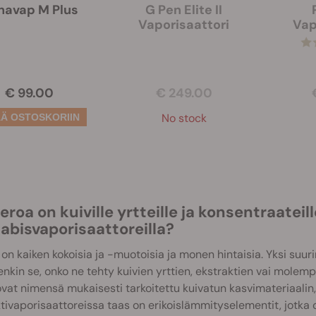
navap M Plus
G Pen Elite II
Vaporisaattori
Vap
€ 99.00
€ 249.00
No stock
eroa on kuiville yrtteille ja konsentraateill
abisvaporisaattoreilla?
on kaiken kokoisia ja -muotoisia ja monen hintaisia. Yksi suur
enkin se, onko ne tehty kuivien yrttien, ekstraktien vai molempi
vat nimensä mukaisesti tarkoitettu kuivatun kasvimateriaalin
tivaporisaattoreissa taas on erikoislämmityselementit, jotka 