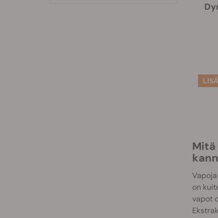
Dy
Mitä 
kann
Vapoja 
on kuit
vapot o
Ekstrak