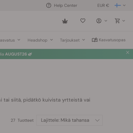
EUR €
Help Center
Saved
items
Kasvatusopas
asvatus
Headshop
Tarjoukset
dia
AUGUST26 🌿
ai siitä, pidätkö kuivista yrtteistä vai
Lajittele:
Mikä tahansa
27 Tuotteet