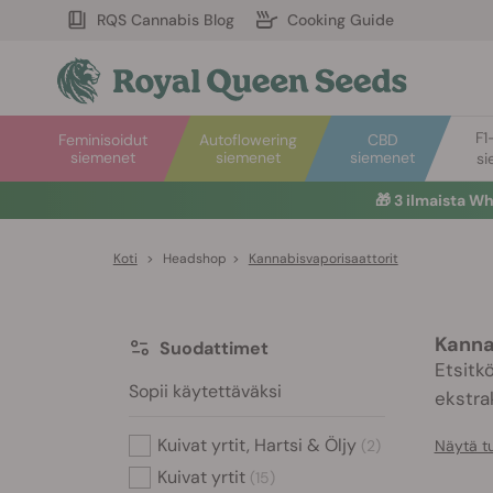
RQS Cannabis Blog
Cooking Guide
F1
Feminisoidut
Autoflowering
CBD
siemenet
siemenet
siemenet
si
🎁
3 ilmaista W
Koti
>
Headshop
>
Kannabisvaporisaattorit
Kanna
Suodattimet
Etsitkö
Sopii käytettäväksi
ekstra
Kuivat yrtit, Hartsi & Öljy
Näytä t
(2)
Kuivat yrtit
(15)