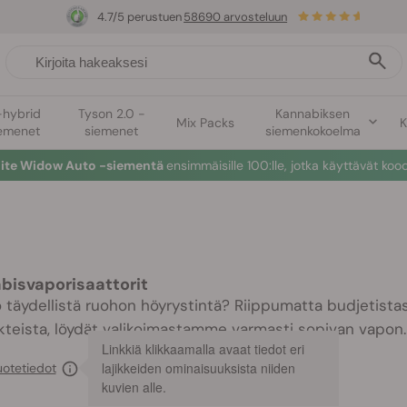
4.7/5 perustuen
58690 arvosteluun
-hybrid
Tyson 2.0 -
Kannabiksen
Mix Packs
K
emenet
siemenet
siemenkokoelma
hite Widow Auto -siementä
ensimmäisille 100:lle, jotka käyttävät koo
bisvaporisaattorit
 täydellistä ruohon höyrystintä? Riippumatta budjetistasi t
kteista, löydät valikoimastamme varmasti sopivan vapon.
Linkkiä klikkaamalla avaat tiedot eri
lajikkeiden ominaisuuksista niiden
uotetiedot
kuvien alle.