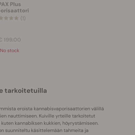
PAX Plus
orisaattori
(1)
€ 199.00
No stock
e tarkoitetuilla
immista eroista kannabisvaporisaattorien välillä
en nauttimiseen. Kuiville yrteille tarkoitetut
, kuten kannabiksen kukkien, höyrystämiseen.
on suunniteltu käsittelemään tahmeita ja