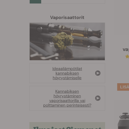
Vaporisaattorit
va
Ideaaliämpötilat
kannabiksen
höyrystämiselle
Kannabiksen
höyrystäminen
vaporisaattorilla vai
polttaminen perinteisesti?