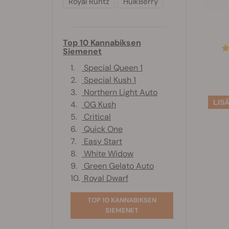
Royal Runtz
HulkBerry
Top 10 Kannabiksen
Siemenet
1.
Special Queen 1
2.
Special Kush 1
3.
Northern Light Auto
4.
OG Kush
5.
Critical
6.
Quick One
7.
Easy Start
8.
White Widow
9.
Green Gelato Auto
10.
Royal Dwarf
TOP 10 KANNABIKSEN
SIEMENET