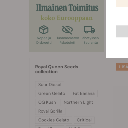
CB
Royal Queen Seeds
collection
Sour Diesel
Green Gelato
Fat Banana
OG Kush
Northern Light
Royal Gorilla
Cookies Gelato
Critical