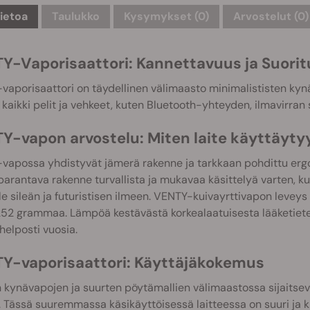
tietoa
Taulukko
Kysymykset
(0)
Arvostelut (0)
Y-Vaporisaattori: Kannettavuus ja Suorit
aporisaattori on täydellinen välimaasto minimalististen kynäv
 kaikki pelit ja vehkeet, kuten Bluetooth-yhteyden, ilmavirran
Y-vapon arvostelu: Miten laite käyttäyty
vapossa yhdistyvät jämerä rakenne ja tarkkaan pohdittu erg
parantava rakenne turvallista ja mukavaa käsittelyä varten, 
lle sileän ja futuristisen ilmeen. VENTY-kuivayrttivapon leveys
252 grammaa. Lämpöä kestävästä korkealaatuisesta lääketiete
helposti vuosia.
Y-vaporisaattori: Käyttäjäkokemus
 kynävapojen ja suurten pöytämallien välimaastossa sijaitse
 Tässä suuremmassa käsikäyttöisessä laitteessa on suuri ja k