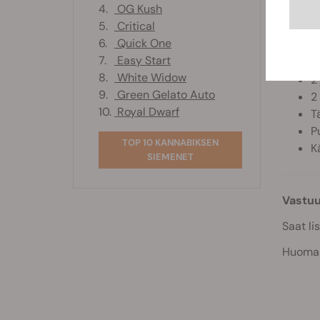
4.
OG Kush
V
5.
Critical
U
6.
Quick One
2
7.
Easy Start
3
8.
White Widow
2
9.
Green Gelato Auto
2
10.
Royal Dwarf
T
P
TOP 10 KANNABIKSEN
K
SIEMENET
Vastu
Saat li
Huomaat