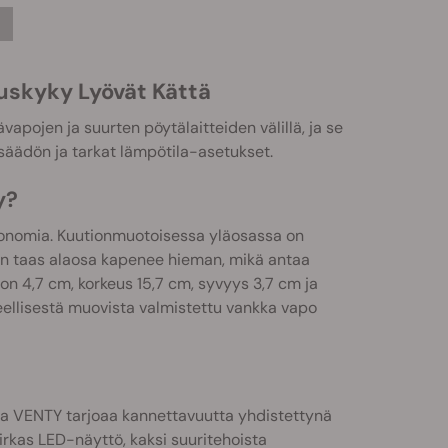
uskyky Lyövät Kättä
apojen ja suurten pöytälaitteiden välillä, ja se
 säädön ja tarkat lämpötila-asetukset.
y?
onomia. Kuutionmuotoisessa yläosassa on
kun taas alaosa kapenee hieman, mikä antaa
 on 4,7 cm, korkeus 15,7 cm, syvyys 3,7 cm ja
ellisestä muovista valmistettu vankka vapo
va VENTY tarjoaa kannettavuutta yhdistettynä
irkas LED-näyttö, kaksi suuritehoista