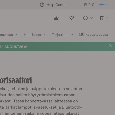
EUR €
Help Center
Saved
items
Kasvatusopas
asvatus
Headshop
Tarjoukset
dia
AUGUST26 🌿
risaattori
kas, tehokas ja huipputekninen, ja se antaa
lisuuden hallita höyryttämiskokemustaan
rkasti. Tässä kannettavassa laitteessa on
ta, tarkat lämpötila-asetukset ja Bluetooth-
in lämpenemisaika ja nopea lataus tekevät