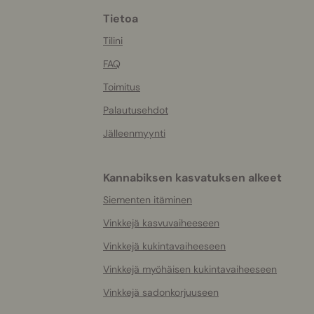
Tietoa
More
helpful
Tilini
info
FAQ
Toimitus
Palautusehdot
Jälleenmyynti
Kannabiksen kasvatuksen alkeet
Siementen itäminen
Vinkkejä kasvuvaiheeseen
Vinkkejä kukintavaiheeseen
Vinkkejä myöhäisen kukintavaiheeseen
Vinkkejä sadonkorjuuseen