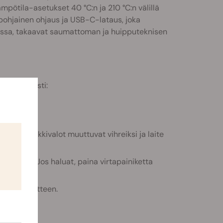
ämpötila-asetukset 40 °C:n ja 210 °C:n välillä
ipohjainen ohjaus ja USB-C-lataus, joka
ssa, takaavat saumattoman ja huipputeknisen
 seuraavasti:
 LED-merkkivalot muuttuvat vihreiksi ja laite
tamiseen. Jos haluat, paina virtapainiketta
aksesi laitteen.
sältää?