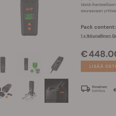
tästä ihanteellise
seuraavaan yrttise
Pack content:
1 x Ikkunallinen G
€ 448.0
LISÄÄ OST
Ilmainen
toimitus