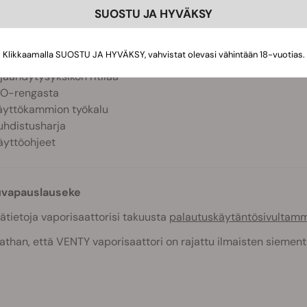
ENTY-vaporisaattori
SUOSTU JA HYVÄKSY
SB-C-kaapeli
 normaalia ritilää
Klikkaamalla SUOSTU JA HYVÄKSY, vahvistat olevasi vähintään 18-vuotias.
 karkeaa ritilää
 jäähdytysyksikön ritilää
 O-rengasta
äyttökammion työkalu
uhdistusharja
äyttöohjeet
uvapauslauseke
sätietoja vaporisaattorisi takuusta
palautuskäytäntösivultam
han, että VENTY vaporisaattori on rajattu ilmaisten siement