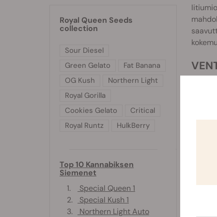
litiumi
mahdoll
Royal Queen Seeds
collection
saavut
kokemu
Sour Diesel
VENT
Green Gelato
Fat Banana
OG Kush
Northern Light
Koosta
Royal Gorilla
A
Cookies Gelato
Critical
R
Royal Runtz
HulkBerry
K
v
K
Top 10 Kannabiksen
p
Siemenet
K
1.
Special Queen 1
2.
Special Kush 1
VENT
3.
Northern Light Auto