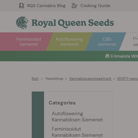
RQS Cannabis Blog
Cooking Guide
F1
Feminisoidut
Autoflowering
CBD
siemenet
siemenet
siemenet
si
🎁
3 ilmaista W
Koti
>
Headshop
>
Kannabisvaporisaattorit
>
VENTY-vapor
Categories
Autoflowering
Kannabiksen Siemenet
Feminisoidut
Kannabiksen Siemenet