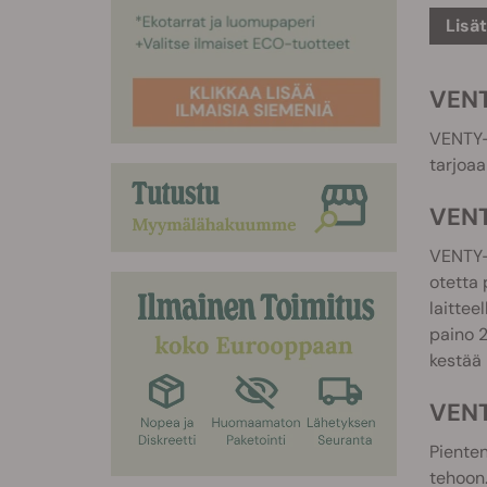
Lisä
VENT
VENTY-v
tarjoaa
VENT
VENTY-
otetta 
laittee
paino 
kestää 
VENT
Pienten
tehoon.