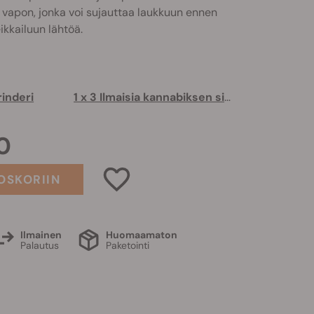
n vapon, jonka voi sujauttaa laukkuun ennen
ikkailuun lähtöä.
rinderi
1 x 3 Ilmaisia kannabiksen siemeniä
0
OSKORIIN
Ilmainen
Huomaamaton
Palautus
Paketointi