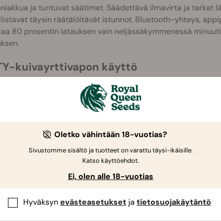
oniakkua ja tuntuvat säätimet. Säädettävä ilmavirta ja tarkat l
istavat täysin räätälöitävät istunnot. Bluetooth-yhteys, app
taa 80 prosentin latauksen vain neljässäkymmenessä minuuti
ksen.
Y-kuivayrttivapon käyttö
an huolimatta VENTY pysyy helppokäyttöisenä. Sitä käytetään
loita jauhamalla yrttisi hienoksi.
uuvaa jäähdytysyksikkö irti ja täytä keraaminen kammio.
ytke VENTY päälle pitämällä virtapainiketta painettuna, kunnes
Oletko vähintään 18-vuotias?
ärisee.
Sivustomme sisältö ja tuotteet on varattu täysi-ikäisille.
äytä ylös- ja alas-painikkeita ilmavirran ja lämpötilan mukaut
Katso käyttöehdot.
äästäksesi eri boost-tiloihin.
Ei, olen alle 18-vuotias
un istuntosi päättyy, pidä virtapainiketta painettuna sammutta
Hyväksyn
evästeasetukset
ja
tietosuojakäytäntö
Y-kuivayrttivapo: Mitä myyntipakkaus si