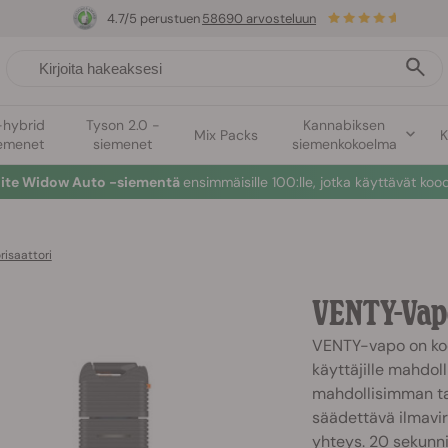
4.7/5 perustuen
58690 arvosteluun
-hybrid
Tyson 2.0 -
Kannabiksen
Mix Packs
K
emenet
siemenet
siemenkokoelma
hite Widow Auto -siementä
ensimmäisille 100:lle, jotka käyttävät koo
isaattori
VENTY-Vapo
VENTY-vapo on koo
käyttäjille mahdol
mahdollisimman ta
säädettävä ilmavir
yhteys. 20 sekunn