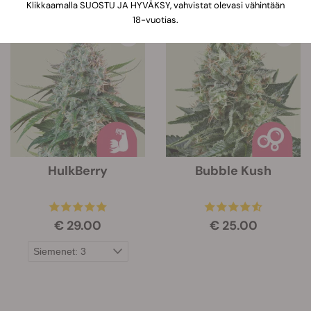
Klikkaamalla SUOSTU JA HYVÄKSY, vahvistat olevasi vähintään
21 Tuotteet
18-vuotias.
HulkBerry
Bubble Kush
€ 29.00
€ 25.00