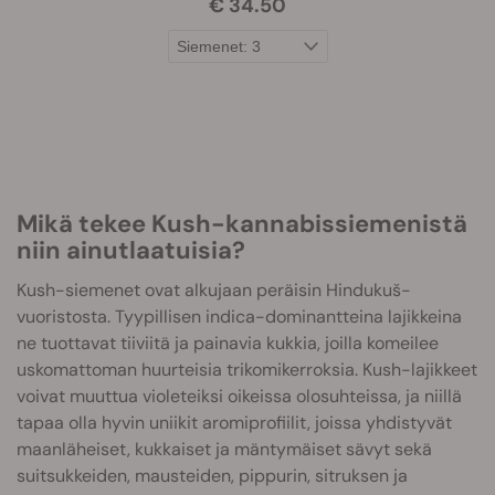
€ 34.50
Mikä tekee Kush-kannabissiemenistä
niin ainutlaatuisia?
Kush-siemenet ovat alkujaan peräisin Hindukuš-
vuoristosta. Tyypillisen indica-dominantteina lajikkeina
ne tuottavat tiiviitä ja painavia kukkia, joilla komeilee
uskomattoman huurteisia trikomikerroksia. Kush-lajikkeet
voivat muuttua violeteiksi oikeissa olosuhteissa, ja niillä
tapaa olla hyvin uniikit aromiprofiilit, joissa yhdistyvät
maanläheiset, kukkaiset ja mäntymäiset sävyt sekä
suitsukkeiden, mausteiden, pippurin, sitruksen ja