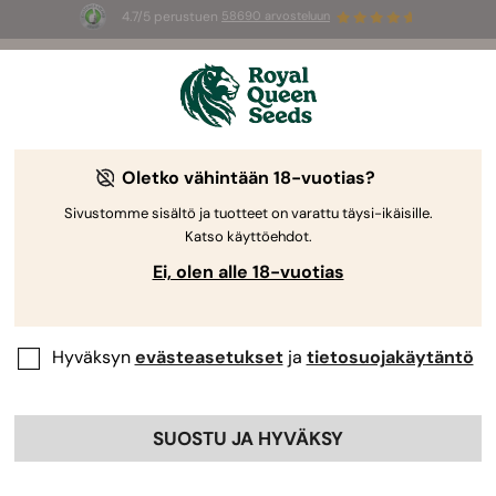
4.7/5 perustuen
58690 arvosteluun
🎁
3 White Widow Auto mag
INGYEN az
első 100 számára, aki használja az
AUGUST26 🌿
Oletko vähintään 18-vuotias?
Kush-siemenet
Hindukuš-vuoristosta peräisin olevat Kush-
Sivustomme sisältö ja tuotteet on varattu täysi-ikäisille.
Katso käyttöehdot.
siemenet ilmentävät täydellisesti indica-tyypillisiä
lajikkeita ja toimivat merkittävät kannabisperheen
Ei, olen alle 18-vuotias
perustana. Sukella Kush-siementen maailmaan
nauttiaksesi niistä kasvavien kasvien kompakteista
rakenteista ja maanläheisistä aromeista.
Hyväksyn
evästeasetukset
ja
tietosuojakäytäntö
Lajittele
SUOSTU JA HYVÄKSY