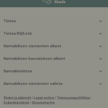
More
Tietoa
helpful
info
Tietoa RQS:stä
Kannabiksen siementen alkeet
Kannabiksen kasvatuksen alkeet
Kannabistietoa
Kannabiksen siementen valinta
Ehdot ja säännöt
|
Legal notice
|
Tietosuojapolitiikka
|
Evästekäytäntö
|
Sivustokartta