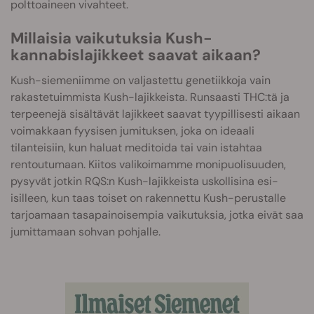
polttoaineen vivahteet.
Millaisia vaikutuksia Kush-
kannabislajikkeet saavat aikaan?
Kush-siemeniimme on valjastettu genetiikkoja vain
rakastetuimmista Kush-lajikkeista. Runsaasti THC:tä ja
terpeenejä sisältävät lajikkeet saavat tyypillisesti aikaan
voimakkaan fyysisen jumituksen, joka on ideaali
tilanteisiin, kun haluat meditoida tai vain istahtaa
rentoutumaan. Kiitos valikoimamme monipuolisuuden,
pysyvät jotkin RQS:n Kush-lajikkeista uskollisina esi-
isilleen, kun taas toiset on rakennettu Kush-perustalle
tarjoamaan tasapainoisempia vaikutuksia, jotka eivät saa
jumittamaan sohvan pohjalle.