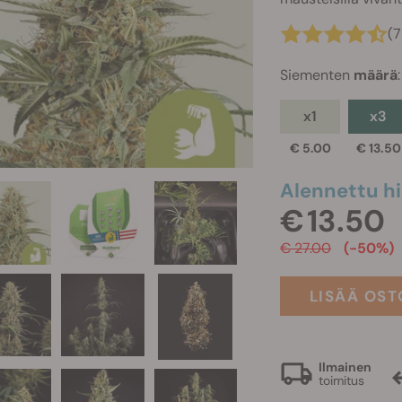
(
Siementen
määrä
:
x1
x3
€ 5.00
€ 13.50
Alennettu hi
€ 13.50
€ 27.00
(-50%)
LISÄÄ OST
Ilmainen
toimitus