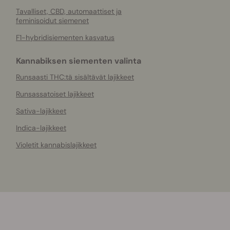
Tavalliset, CBD, automaattiset ja
feminisoidut siemenet
F1-hybridisiementen kasvatus
Kannabiksen siementen valinta
Runsaasti THC:tä sisältävät lajikkeet
Runsassatoiset lajikkeet
Sativa-lajikkeet
Indica-lajikkeet
Violetit kannabislajikkeet