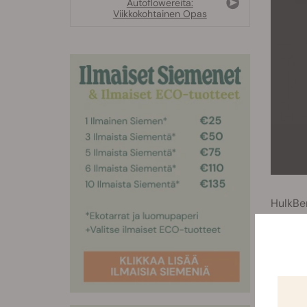
Autoflowereita:
Viikkokohtainen Opas
HulkBer
vahvimm
lajikke
monimu
Strawbe
autoflo
suhteel