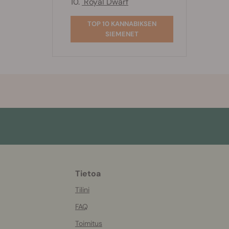
10.
Royal Dwarf
TOP 10 KANNABIKSEN
SIEMENET
Tietoa
More
helpful
Tilini
info
FAQ
Toimitus