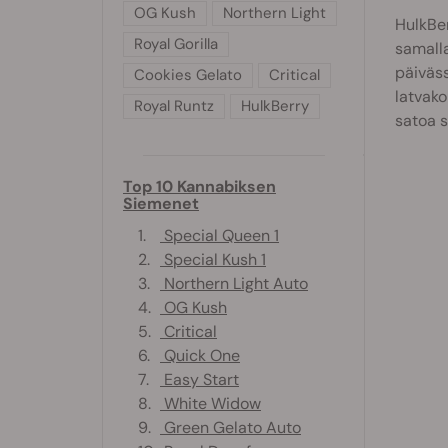
OG Kush
Northern Light
HulkBer
Royal Gorilla
samalla
päiväss
Cookies Gelato
Critical
latvak
Royal Runtz
HulkBerry
satoa s
Top 10 Kannabiksen
Siemenet
1.
Special Queen 1
2.
Special Kush 1
3.
Northern Light Auto
4.
OG Kush
5.
Critical
6.
Quick One
7.
Easy Start
8.
White Widow
9.
Green Gelato Auto