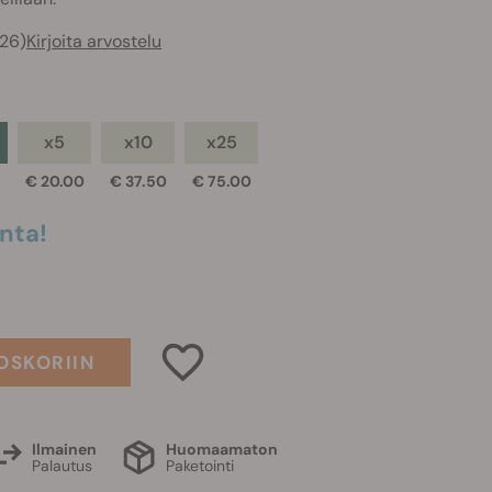
726)
Kirjoita arvostelu
x5
x10
x25
€ 20.00
€ 37.50
€ 75.00
nta!
OSKORIIN
Ilmainen
Huomaamaton
Palautus
Paketointi