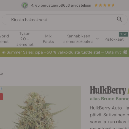
4.7/5 perustuen
58653 arvosteluun
Tyson
NEW
ybrid
Mix
Kannabiksen
2.0 -
Pistokkaat
menet
Packs
siemenkokoelma
siemenet
☀️
Summer Sales
: jopa –50 % valikoiduista tuotteista! ⏤
Osta nyt
🛍️
to
HulkBerry
alias Bruce Bann
HulkBerry Auto -laj
päivä. Sativainen 
samalla kun rikas t
mausteisilla vivaht