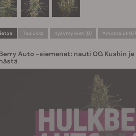
tietoa
Taulukko
Kysymykset
(0)
Arvostelut (6
Berry Auto -siemenet: nauti OG Kushin ja 
mästä