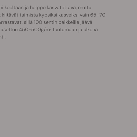
ieni kooltaan ja helppo kasvatettava, mutta
 kiitävät taimista kypsiksi kasveiksi vain 65–70
stavat, sillä 100 sentin paikkeille jäävä
to asettuu 450-500g/m² tuntumaan ja ulkona
ti.