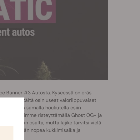
uce Banner #3 Autosta. Kyseessä on eräs
se jäävät tältä osin useat valoriippuvaiset
n voiman ja samalla houkutella esiin
semme aloitimme risteyttämällä Ghost OG- ja
hvuudenkin osalta, mutta lajike tarvitsi vielä
versio. Tämän nopea kukkimisaika ja
tehtävään.