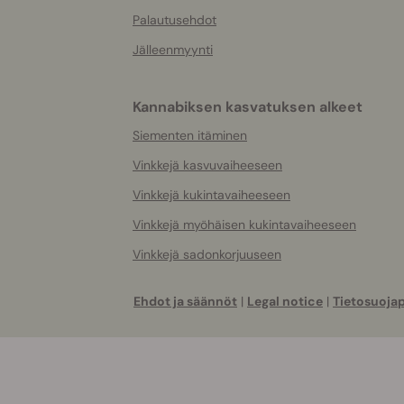
Palautusehdot
Jälleenmyynti
Kannabiksen kasvatuksen alkeet
Siementen itäminen
Vinkkejä kasvuvaiheeseen
Vinkkejä kukintavaiheeseen
Vinkkejä myöhäisen kukintavaiheeseen
Vinkkejä sadonkorjuuseen
Ehdot ja säännöt
|
Legal notice
|
Tietosuojap