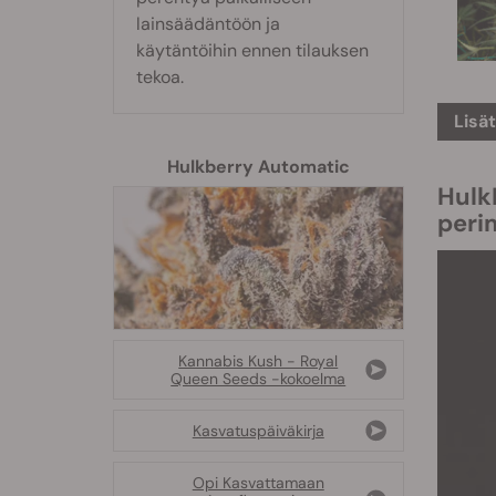
lainsäädäntöön ja
käytäntöihin ennen tilauksen
tekoa.
Lisä
Hulkberry Automatic
Hulk
peri
Kannabis Kush - Royal
Queen Seeds -kokoelma
Kasvatuspäiväkirja
Opi Kasvattamaan