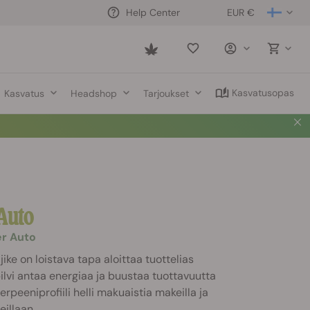
EUR €
Help Center
Saved
items
Kasvatusopas
Kasvatus
Headshop
Tarjoukset
Auto
er Auto
ike on loistava tapa aloittaa tuottelias
pilvi antaa energiaa ja buustaa tuottavuutta
erpeeniprofiili helli makuaistia makeilla ja
eillaan.