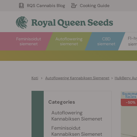
RQS Cannabis Blog
Cooking Guide
F1-h
Feminisoidut
Autoflowering
CBD
siemenet
siemenet
siemenet
sie
Koti
>
Autoflowering Kannabiksen Siemenet
>
HulkBerry Au
Categories
-50%
Autoflowering
Kannabiksen Siemenet
Feminisoidut
Kannabiksen Siemenet