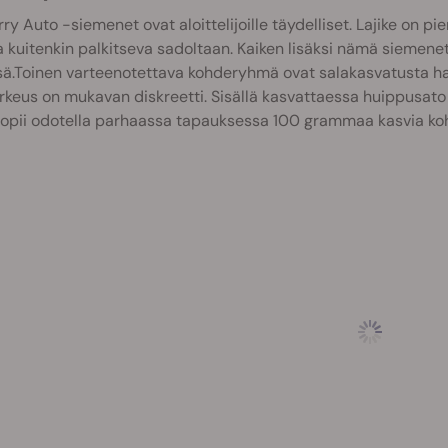
ry Auto -siemenet ovat aloittelijoille täydelliset. Lajike on p
 kuitenkin palkitseva sadoltaan.
Kaiken lisäksi nämä siemenet
ä.Toinen varteenotettava kohderyhmä ovat salakasvatusta harra
orkeus on mukavan diskreetti. Sisällä kasvattaessa huippusa
opii odotella parhaassa tapauksessa 100 grammaa kasvia koh