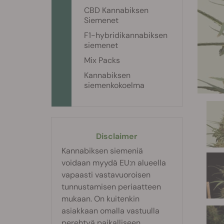
CBD Kannabiksen
Siemenet
F1-hybridikannabiksen
siemenet
Mix Packs
Kannabiksen
siemenkokoelma
Disclaimer
Kannabiksen siemeniä
voidaan myydä EU:n alueella
vapaasti vastavuoroisen
tunnustamisen periaatteen
mukaan. On kuitenkin
asiakkaan omalla vastuulla
perehtyä paikalliseen