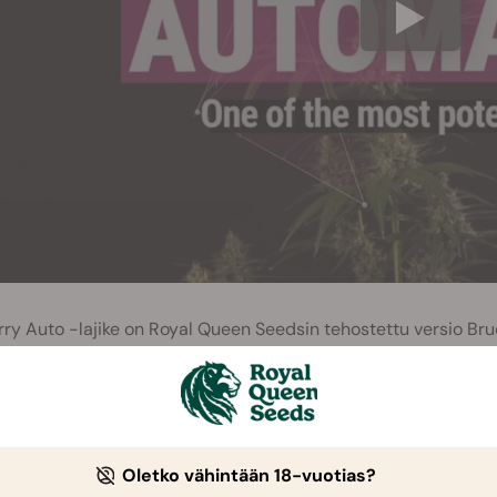
ry Auto -lajike on Royal Queen Seedsin tehostettu versio Br
ista autoflowereista ja potkua löytyykin niin paljon, että taak
et. Halusimme toisintaa Bruce Banner #3 Auto -lajikkeen silka
otoisen ja miellyttävän terpeeniprofiilin. Tämän saavuttaak
rry Diesel -lajikkeet.Tulokset olivat lupaavia niin maun kuin va
wer-geenejä. Tässä kohtaa kuvaan astui Diesel:n autoflower-
Oletko vähintään 18-vuotias?
linen vahvuus tekivät lajikkeesta parhaan kandidaatin tähän 