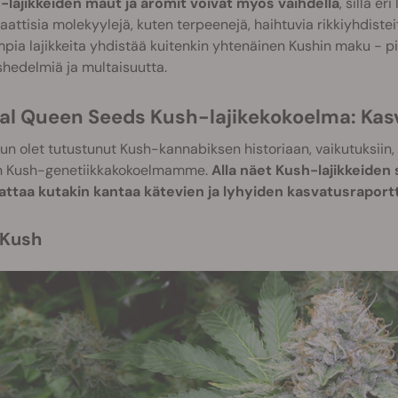
-lajikkeiden maut ja aromit voivat myös vaihdella
, sillä er
attisia molekyylejä, kuten terpeenejä, haihtuvia rikkiyhdistei
pia lajikkeita yhdistää kuitenkin yhtenäinen Kushin maku - pistä
shedelmiä ja multaisuutta.
yal Queen Seeds Kush-lajikekokoelma: Kas
un olet tutustunut Kush-kannabiksen historiaan, vaikutuksiin,
 Kush-genetiikkakokoelmamme.
Alla näet Kush-lajikkeide
attaa kutakin kantaa kätevien ja lyhyiden kasvatusraportt
 Kush