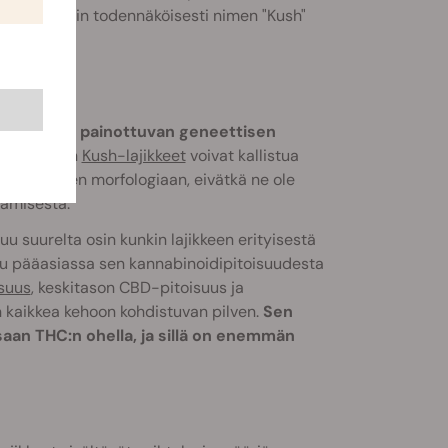
näet erittäin todennäköisesti nimen "Kush"
le indicaan painottuvan geneettisen
puen jotkin
Kush-lajikkeet
voivat kallistua
eri alalajien morfologiaan, eivätkä ne ole
tämisestä.
uu suurelta osin kunkin lajikkeen erityisestä
puu pääasiassa sen kannabinoidipitoisuudesta
suus
, keskitason CBD-pitoisuus ja
n kaikkea kehoon kohdistuvan pilven.
Sen
saan THC:n ohella, ja sillä on enemmän