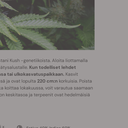
stani Kush -genetiikoista. Aloita liottamalla
ätysalustalle.
Kun todelliset lehdet
nsa tai ulkokasvatuspaikkaan.
Kasvit
ä ja ovat lopulta
220 cm:n
korkuisia. Poista
aika koittaa lokakuussa, voit varautua saamaan
on keskitasoa ja terpeenit ovat hedelmäisiä
 x