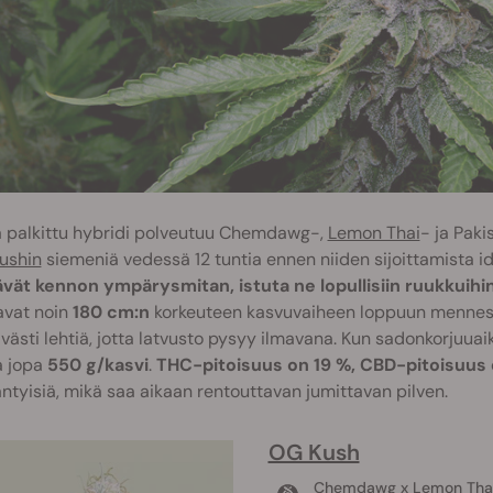
 palkittu hybridi polveutuu Chemdawg-,
Lemon Thai
- ja Paki
ushin
siemeniä vedessä 12 tuntia ennen niiden sijoittamista id
tävät kennon ympärysmitan, istuta ne lopullisiin ruukkuihi
avat noin
180 cm:n
korkeuteen kasvuvaiheen loppuun menness
tävästi lehtiä, jotta latvusto pysyy ilmavana. Kun sadonkorjuu
a jopa
550 g/kasvi
.
THC-pitoisuus on 19 %, CBD-pitoisuus
ntyisiä, mikä saa aikaan rentouttavan jumittavan pilven.
OG Kush
Chemdawg x Lemon Thai