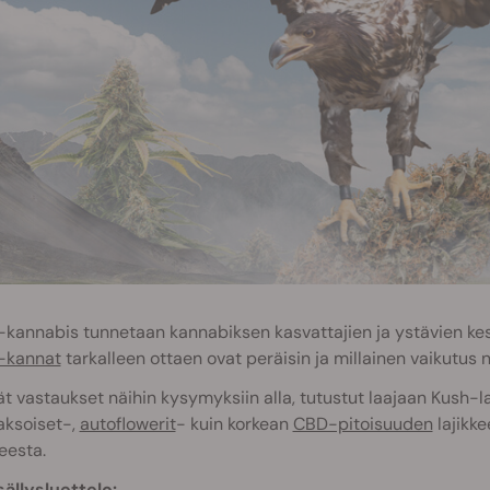
kannabis tunnetaan kannabiksen kasvattajien ja ystävien ke
-kannat
tarkalleen ottaen ovat peräisin ja millainen vaikutus 
t vastaukset näihin kysymyksiin alla, tutustut laajaan Kush-
aksoiset-,
autoflowerit
- kuin korkean
CBD-pitoisuuden
lajikke
keesta.
sällysluettelo: