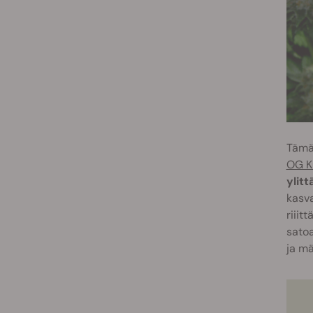
Tämä
OG K
ylit
kasv
riiit
sato
ja mä