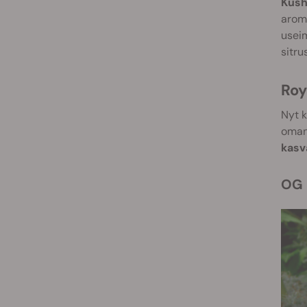
Kush
aroma
useim
sitru
Ro
Nyt k
oman
kasv
OG