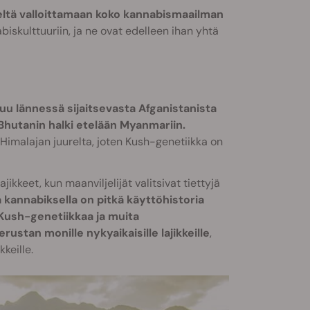
eltä valloittamaan koko kannabismaailman
nabiskulttuuriin, ja ne ovat edelleen ihan yhtä
uu lännessä sijaitsevasta Afganistanista
-Bhutanin halki etelään Myanmariin.
Himalajan juurelta, joten Kush-genetiikka on
ikkeet, kun maanviljelijät valitsivat tiettyjä
 kannabiksella on pitkä käyttöhistoria
 Kush-genetiikkaa ja muita
rustan monille nykyaikaisille lajikkeille
,
keille.