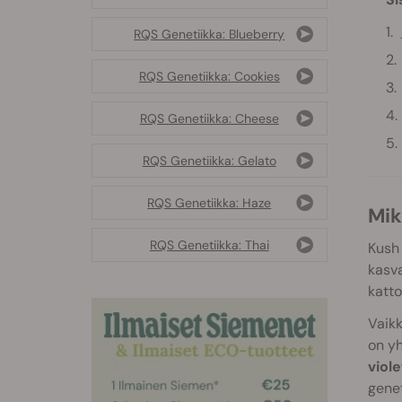
RQS Genetiikka: Blueberry
RQS Genetiikka: Cookies
RQS Genetiikka: Cheese
RQS Genetiikka: Gelato
RQS Genetiikka: Haze
M
RQS Genetiikka: Thai
Kush 
kasva
katto
Vaikk
on yh
viole
genet