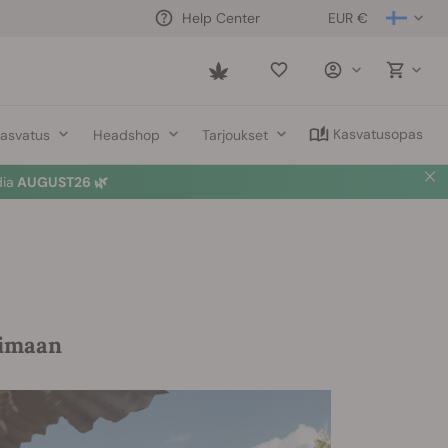
EUR €
Help Center
Saved
items
Kasvatusopas
asvatus
Headshop
Tarjoukset
dia
AUGUST26 🌿
oimaan