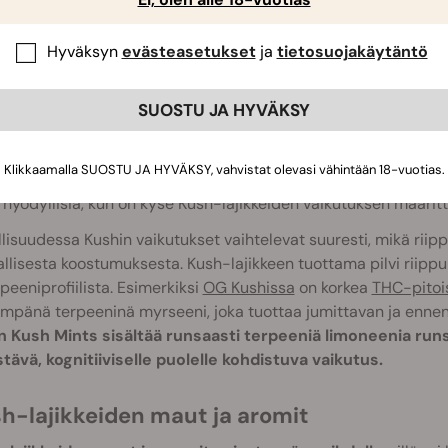
offeeshoppiin tai selaat mitä tahansa online-siemenpankkia, 
ehdessäsi valintaasi.
Hyväksyn
evästeasetukset
ja
tietosuojakäytäntö
sh-lajikkeiden vaikutukset
SUOSTU JA HYVÄKSY
aana indica-lajikkeena Kush on antanut monille hybrideil
lin.
Kuitenkin toisena vanhempana käytetystä lajikkeesta riip
Klikkaamalla SUOSTU JA HYVÄKSY, vahvistat olevasi vähintään 18-vuotias.
an puolelle. Tästä syystä nämä nimikkeet, jotka viittaavat vain 
 hyödyllisiä, kun on kyse Kush-lajikkeiden vaikutuksen määrit
lisuudessa Kushin vaikutukset vaihtelevat suuresti, mikä riipp
llisesta koostumuksesta. Kush-lajikkeen tuottama pilvi riip
rpeeniprofiilista. Esimerkiksi
OG Kushissa
on korkea
THC-pitoi
impänä terpeeninä myrseeni, joka tuottaa jumittavan ja enne
an Kush Mints sisältää runsaasti terpeeniä limoneenia run
stävä, kognitiiviselle puolelle kohdistuva vaikutus.
sh-lajikkeiden maut ja aromit