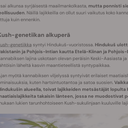
sai alkunsa syrjäisestä maailmankolkasta,
mutta ponnisti si
teollisuuden
. Näillä lajikkeilla on ollut suuri vaikutus koko kan
ttuja kuin ennenkin.
Kush-genetiikan alkuperä
ush-genetiikka
syntyi Hindukuš-vuoristossa.
Hindukuš ulott
akistanin ja Pohjois-Intian kautta Etelä-Kiinan ja Pohjois
annabiksen lajina uskotaan olevan peräisin Keski-Aasiasta ja 
ähtöisin läheltä kasvin maantieteellistä syntypaikkaa.
jan myötä kannabiksen viljelyssä syntyivät erilaiset maatiaislaj
minaisuuksia, kuten hartsintuotantoa ja satoa suosien.
Vaikka
indukušin alueella, toivat lajikkeiden metsästäjät lopulta
aatiaislajikkeita takaisin länteen, jossa ne muodostivat pe
ukaan lukien tarunhohtoiseen Kush-sukulinjaan kuuluville lajik