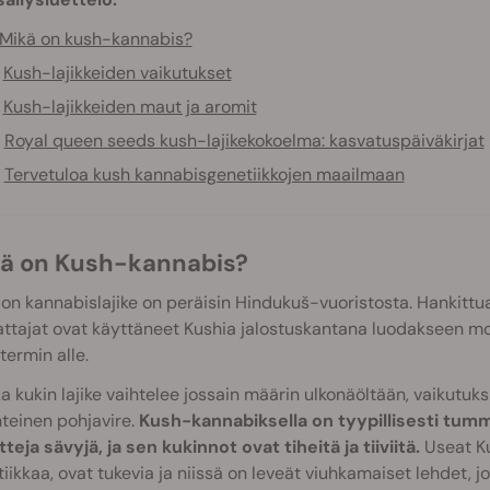
Mikä on kush-kannabis?
Kush-lajikkeiden vaikutukset
Kush-lajikkeiden maut ja aromit
Royal queen seeds kush-lajikekokoelma: kasvatuspäiväkirjat
Tervetuloa kush kannabisgenetiikkojen maailmaan
ikä on Kush-kannabis?
on kannabislajike on peräisin Hindukuš-vuoristosta. Hankittu
ttajat ovat käyttäneet Kushia jalostuskantana luodakseen moni
termin alle.
a kukin lajike vaihtelee jossain määrin ulkonäöltään, vaikutuksilt
teinen pohjavire.
Kush-kannabiksella on tyypillisesti tumm
tteja sävyjä, ja sen kukinnot ovat tiheitä ja tiiviitä.
Useat Ku
iikkaa, ovat tukevia ja niissä on leveät viuhkamaiset lehdet, j