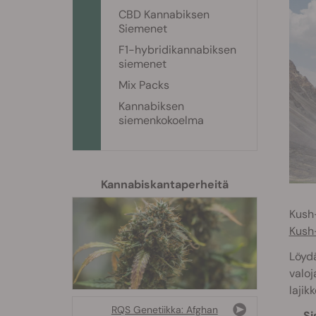
CBD Kannabiksen
Siemenet
F1-hybridikannabiksen
siemenet
Mix Packs
Kannabiksen
siemenkokoelma
Kannabiskantaperheitä
Kush-
Kush
Löydä
valoj
lajik
RQS Genetiikka: Afghan
Si