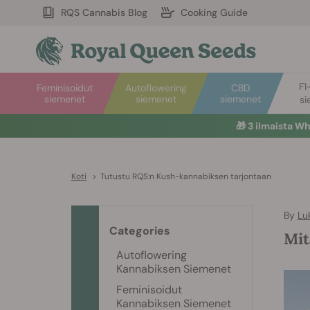
RQS Cannabis Blog
Cooking Guide
F1
Feminisoidut
Autoflowering
CBD
siemenet
siemenet
siemenet
si
🎁
3 ilmaista W
Koti
>
Tutustu RQS:n Kush-kannabiksen tarjontaan
By
Lu
Categories
Mit
Autoflowering
Kannabiksen Siemenet
Feminisoidut
Kannabiksen Siemenet