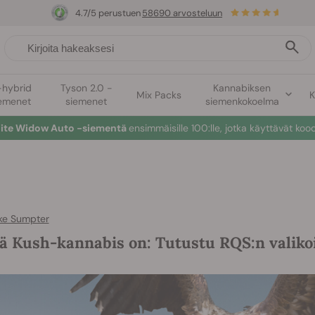
4.7/5 perustuen
58690 arvosteluun
-hybrid
Tyson 2.0 -
Kannabiksen
Mix Packs
K
emenet
siemenet
siemenkokoelma
hite Widow Auto -siementä
ensimmäisille 100:lle, jotka käyttävät koo
ke Sumpter
ä Kush-kannabis on: Tutustu RQS:n valik