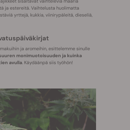
i lajikkeet sisältävät vaihtelevia määriä
tä ja estereitä. Vaihtelusta huolimatta
viä yrttejä, kukkia, viinirypäleitä, dieseliä,
vatuspäiväkirjat
 makuihin ja aromeihin, esittelemme sinulle
n suuren monimuotoisuuden ja kuinka
ien avulla
. Käydäänpä siis työhön!