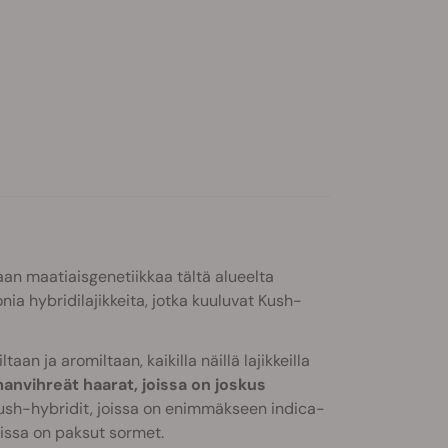
aan maatiaisgenetiikkaa tältä alueelta
a hybridilajikkeita, jotka kuuluvat Kush-
aan ja aromiltaan, kaikilla näillä lajikkeilla
anvihreät haarat, joissa on joskus
sh-hybridit, joissa on enimmäkseen indica-
oissa on paksut sormet.