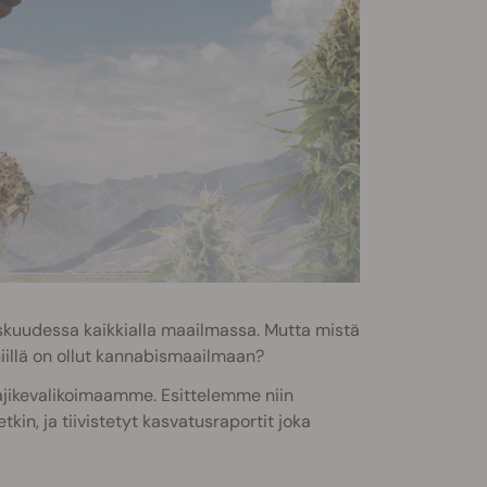
skuudessa kaikkialla maailmassa. Mutta mistä
niillä on ollut kannabismaailmaan?
lajikevalikoimaamme. Esittelemme niin
etkin, ja tiivistetyt kasvatusraportit joka