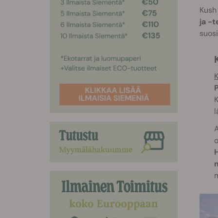
Kush 
ja -
suosi
K
P
K
l
A
o
H
m
m