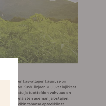
länsimaisten kasvattajien käsiin, se on
e on nykyään. Kush-linjaan kuuluvat lajikkeet
tiikan laatu ja tuotteiden vahvuus on
a sen jälkeläisten aseman jalostajien,
än astut mihin tahansa apteekkiin tai