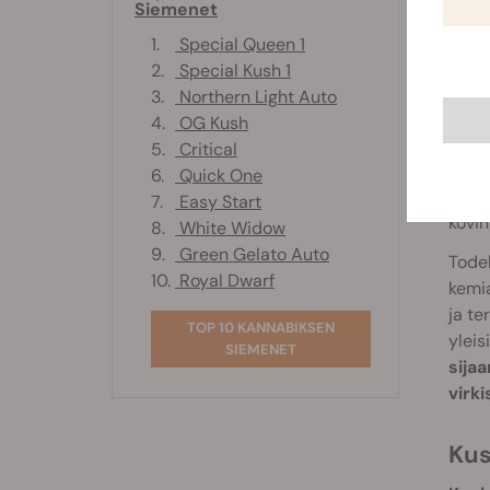
Siemenet
c
t
1.
Special Queen 1
2.
Special Kush 1
3.
Northern Light Auto
Ku
4.
OG Kush
Puht
5.
Critical
profii
6.
Quick One
sativ
7.
Easy Start
kovin
8.
White Widow
9.
Green Gelato Auto
Todel
10.
Royal Dwarf
kemia
ja te
TOP 10 KANNABIKSEN
yleis
SIEMENET
sija
virki
Ku