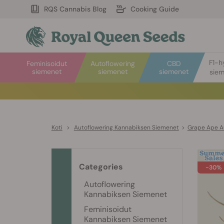
RQS Cannabis Blog
Cooking Guide
F1-h
Feminisoidut
Autoflowering
CBD
siemenet
siemenet
siemenet
sie
Koti
>
Autoflowering Kannabiksen Siemenet
>
Grape Ape A
Categories
-30%
Autoflowering
Kannabiksen Siemenet
Feminisoidut
Kannabiksen Siemenet