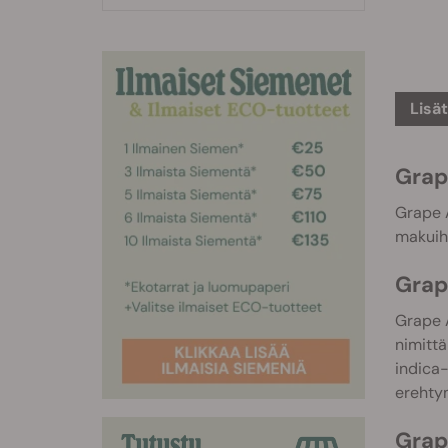
Lisä
Grap
Grape A
makuihi
Grap
Grape A
nimittä
indica-
erehty
Grap