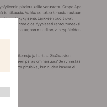
ryofylleenin pitoisuuksilla varustettu Grape Ape
stää tuntikausia. Vaikka se tekee kehosta raskaan
ja toimintakykyisenä. Lajikkeen budit ovat
kun haluat tuntea olosi fyysisesti rentoutuneeksi
eenivalikoima tarjoaa mustikan, viinirypäleiden
uorrutus trikomeja ja hartsia. Sisäkasvien
ä on lajikkeen paras ominaisuus? Se rynnistää
pa 120 cm:n pituisiksi, kun niiden kasvua ei