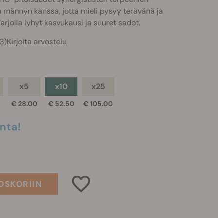
 männyn kanssa, jotta mieli pysyy terävänä ja
Tarjolla lyhyt kasvukausi ja suuret sadot.
3)
Kirjoita arvostelu
x5
x10
x25
€ 28.00
€ 52.50
€ 105.00
nta!
OSKORIIN