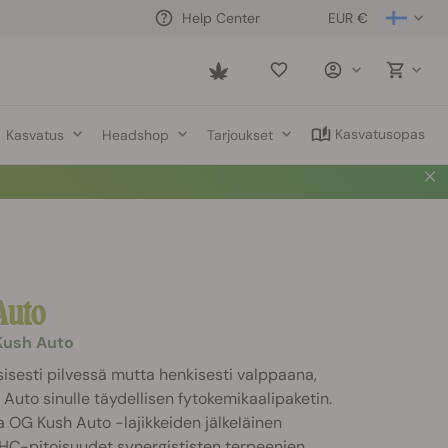
EUR €
Help Center
Saved
items
Kasvatusopas
Kasvatus
Headshop
Tarjoukset
Auto
Kush Auto
ysisesti pilvessä mutta henkisesti valppaana,
Auto sinulle täydellisen fytokemikaalipaketin.
 OG Kush Auto -lajikkeiden jälkeläinen
THC-pitoisuudet synergististen terpeenien