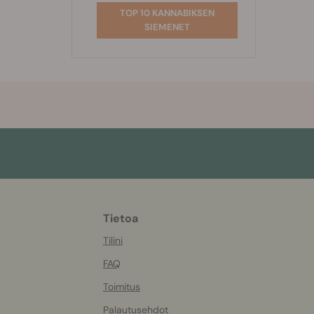
TOP 10 KANNABIKSEN
SIEMENET
Tietoa
More
helpful
Tilini
info
FAQ
Toimitus
Palautusehdot