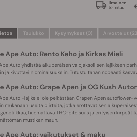
Ilmainen
toimitus
tietoa
Taulukko
Kysymykset
(0)
Arvostelut (22
e Ape Auto: Rento Keho ja Kirkas Mieli
pe Auto yhdistää alkuperäisen valojaksollisen lajikkeen pa
n ja kivuttaviin ominaisuuksiin. Tutustu tähän nopeasti kasva
e Ape Auto: Grape Apen ja OG Kush Auton 
pe Auto -lajike ei ole pelkästään Grapen Apen autoflower-ve
in mukanaan useita piirteitä, jotka erottavat sen alkuperäisestä
genetiikkaa, huomattava THC-pitoisuus ja erityisen kirpeät terp
mättömän mustikan maun.
e Ape Auto: vaikutukset & maku