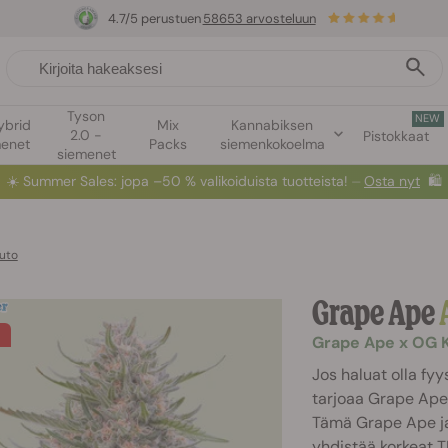
4.7/5 perustuen
58653 arvosteluun
Tyson
NEW
ybrid
Mix
Kannabiksen
2.0 -
Pistokkaat
menet
Packs
siemenkokoelma
siemenet
☀️
Summer Sales
: jopa –50 % valikoiduista tuotteista! ⏤
Osta nyt
🛍️
uto
Grape Ape
Grape Ape x OG 
Jos haluat olla fy
tarjoaa Grape Ape 
Tämä Grape Ape ja
yhdistää korkeat 