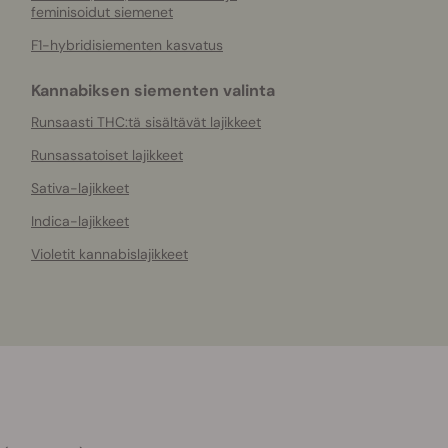
feminisoidut siemenet
F1-hybridisiementen kasvatus
Kannabiksen siementen valinta
Runsaasti THC:tä sisältävät lajikkeet
Runsassatoiset lajikkeet
Sativa-lajikkeet
Indica-lajikkeet
Violetit kannabislajikkeet