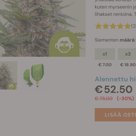
kuten myrseenin ja
lihakset rentoina. 
(2
Siementen
määrä
:
x1
x3
€ 7.00
€ 18.90
Alennettu hi
€ 52.50
€ 75.00
(-30%)
LISÄÄ OST