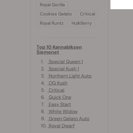
Royal Gorilla
Cookies Gelato
Critical
Royal Runtz
HulkBerry
Top 10 Kannabiksen
Siemenet
1.
Special Queen 1
2.
Special Kush 1
3.
Northern Light Auto
4.
OG Kush
5.
Critical
6.
Quick One
7.
Easy Start
8.
White Widow
9.
Green Gelato Auto
10.
Royal Dwarf