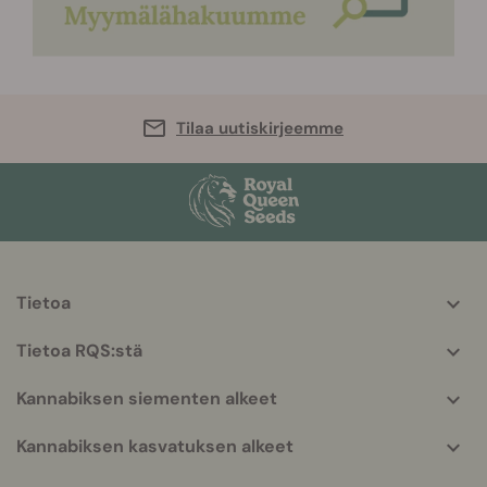
Tilaa uutiskirjeemme
Tietoa
More
helpful
Tietoa RQS:stä
info
Kannabiksen siementen alkeet
Kannabiksen kasvatuksen alkeet