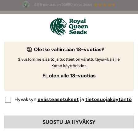
4.7/5 perustuen
58690 arvosteluun
🎁
3 White Widow Auto mag
INGYEN az
első 100 számára, aki használja az
AUGUST26 🌿
Oletko vähintään 18-vuotias?
Sivustomme sisältö ja tuotteet on varattu täysi-ikäisille.
Katso käyttöehdot.
Ei, olen alle 18-vuotias
Hyväksyn
evästeasetukset
ja
tietosuojakäytäntö
SUOSTU JA HYVÄKSY