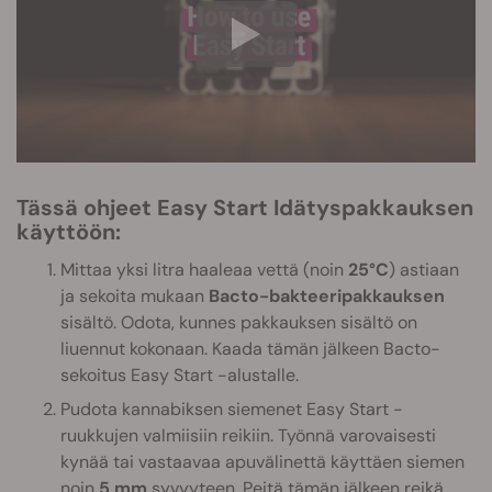
Tässä ohjeet Easy Start Idätyspakkauksen
käyttöön:
Mittaa yksi litra haaleaa vettä (noin
25°C
) astiaan
ja sekoita mukaan
Bacto-bakteeripakkauksen
sisältö. Odota, kunnes pakkauksen sisältö on
liuennut kokonaan. Kaada tämän jälkeen Bacto-
sekoitus Easy Start -alustalle.
Pudota kannabiksen siemenet Easy Start -
ruukkujen valmiisiin reikiin. Työnnä varovaisesti
kynää tai vastaavaa apuvälinettä käyttäen siemen
noin
5 mm
syvyyteen. Peitä tämän jälkeen reikä