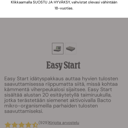
Klikkaamalla SUOSTU JA HYVÄKSY, vahvistat olevasi vähintään
18-vuotias.
Easy Start
Easy Start idätyspakkaus auttaa hyvien tulosten
saavuttamisessa riippumatta siitä, missä kohtaa
kämmentä viherpeukalosi sijaitsee. Easy Start
sisältää alustan 20 esitäytetyllä taimiruukulla,
jotka terästetään siemenet aktivoivalla Bacto
mikro-organismeilla parhaiden tulosten
saavuttamiseksi.
(929)
Kirjoita arvostelu