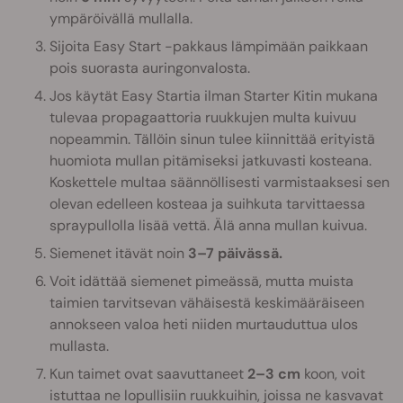
ympäröivällä mullalla.
Sijoita Easy Start -pakkaus lämpimään paikkaan
pois suorasta auringonvalosta.
Jos käytät Easy Startia ilman Starter Kitin mukana
tulevaa propagaattoria ruukkujen multa kuivuu
nopeammin. Tällöin sinun tulee kiinnittää erityistä
huomiota mullan pitämiseksi jatkuvasti kosteana.
Koskettele multaa säännöllisesti varmistaaksesi sen
olevan edelleen kosteaa ja suihkuta tarvittaessa
spraypullolla lisää vettä. Älä anna mullan kuivua.
Siemenet itävät noin
3–7 päivässä.
Voit idättää siemenet pimeässä, mutta muista
taimien tarvitsevan vähäisestä keskimääräiseen
annokseen valoa heti niiden murtauduttua ulos
mullasta.
Kun taimet ovat saavuttaneet
2–3 cm
koon, voit
istuttaa ne lopullisiin ruukkuihin, joissa ne kasvavat