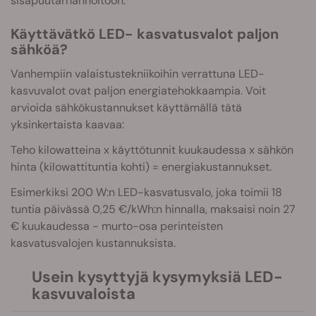
sisäpuutarhanhoitoon.
Käyttävätkö LED- kasvatusvalot paljon
sähköä?
Vanhempiin valaistustekniikoihin verrattuna LED-
kasvuvalot ovat paljon energiatehokkaampia. Voit
arvioida sähkökustannukset käyttämällä tätä
yksinkertaista kaavaa:
Teho kilowatteina x käyttötunnit kuukaudessa x sähkön
hinta (kilowattituntia kohti) = energiakustannukset.
Esimerkiksi 200 W:n LED-kasvatusvalo, joka toimii 18
tuntia päivässä 0,25 €/kWh:n hinnalla, maksaisi noin 27
€ kuukaudessa - murto-osa perinteisten
kasvatusvalojen kustannuksista.
Usein kysyttyjä kysymyksiä LED-
kasvuvaloista