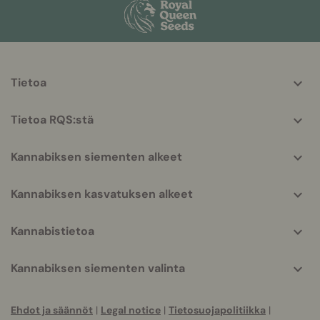
More
Tietoa
helpful
info
Tietoa RQS:stä
Kannabiksen siementen alkeet
Kannabiksen kasvatuksen alkeet
Kannabistietoa
Kannabiksen siementen valinta
Ehdot ja säännöt
|
Legal notice
|
Tietosuojapolitiikka
|