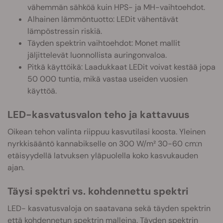
vähemmän sähköä kuin HPS- ja MH-vaihtoehdot.
Alhainen lämmöntuotto: LEDit vähentävät
lämpöstressin riskiä.
Täyden spektrin vaihtoehdot: Monet mallit
jäljittelevät luonnollista auringonvaloa.
Pitkä käyttöikä: Laadukkaat LEDit voivat kestää jopa
50 000 tuntia, mikä vastaa useiden vuosien
käyttöä.
LED-kasvatusvalon teho ja kattavuus
Oikean tehon valinta riippuu kasvutilasi koosta. Yleinen
nyrkkisääntö kannabikselle on 300 W/m² 30-60 cm:n
etäisyydellä latvuksen yläpuolella koko kasvukauden
ajan.
Täysi spektri vs. kohdennettu spektri
LED- kasvatusvaloja on saatavana sekä täyden spektrin
että kohdennetun spektrin malleina. Täyden spektrin