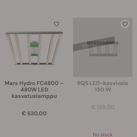
Mars Hydro FC4800 –
RQS LED-kasvivalo
480W LED
150 W
kasvatuslamppu
€ 135.00
€ 530.00
No stock