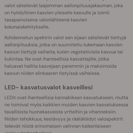
valot säteilevät laajemman aallonpituusjakauman, joka
on hyödyllinen kasvien yleiselle kasvulle ja toimii
tasapainoisena valonlähteenä kasvien
kokonaiskehitykselle.
Kohdennetun spektrin valot sen sijaan säteilevät tiettyjä
aallonpituuksia, jotka on suunniteltu tukemaan kasvien
kasvun tiettyjä vaiheita, kuten vegetatiivista kasvua tai
kukintaa. Ne ovat ihanteellisia kasvattajille, jotka
haluavat hallita kasvejaan paremmin ja maksimoida
kasvun niiden elinkaaren tietyissä vaiheissa.
LED- kasvatusvalot kasveillesi
LEDit ovat ihanteellisia kannabiksen kasvatukseen, mutta
ne toimivat myös kaikkien muiden kasvien kasvatuksessa
tavallisista huonekasveista yrtteihin ja vihanneksiin.
Niiden tehokkuus, kestävyys ja räätälöidyt valospektrit
tekevät niistä erinomaisen valinnan kaikenlaiseen