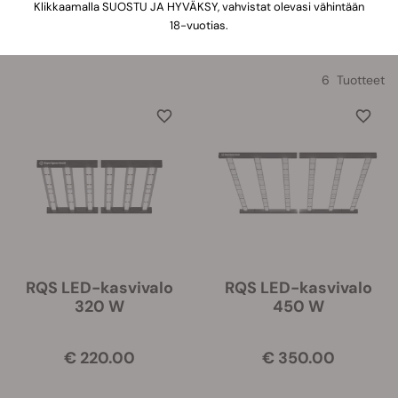
Klikkaamalla SUOSTU JA HYVÄKSY, vahvistat olevasi vähintään
Lajittele
18-vuotias.
6 Tuotteet
RQS LED-kasvivalo
RQS LED-kasvivalo
320 W
450 W
€ 220.00
€ 350.00