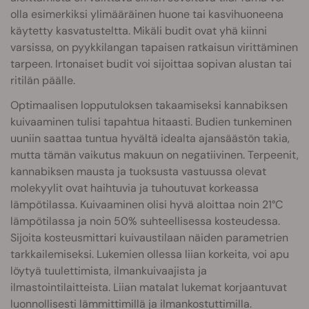
olla esimerkiksi ylimääräinen huone tai kasvihuoneena
käytetty kasvatusteltta. Mikäli budit ovat yhä kiinni
varsissa, on pyykkilangan tapaisen ratkaisun virittäminen
tarpeen. Irtonaiset budit voi sijoittaa sopivan alustan tai
ritilän päälle.
Optimaalisen lopputuloksen takaamiseksi kannabiksen
kuivaaminen tulisi tapahtua hitaasti. Budien tunkeminen
uuniin saattaa tuntua hyvältä idealta ajansäästön takia,
mutta tämän vaikutus makuun on negatiivinen. Terpeenit,
kannabiksen mausta ja tuoksusta vastuussa olevat
molekyylit ovat haihtuvia ja tuhoutuvat korkeassa
lämpötilassa. Kuivaaminen olisi hyvä aloittaa noin 21°C
lämpötilassa ja noin 50% suhteellisessa kosteudessa.
Sijoita kosteusmittari kuivaustilaan näiden parametrien
tarkkailemiseksi. Lukemien ollessa liian korkeita, voi apu
löytyä tuulettimista, ilmankuivaajista ja
ilmastointilaitteista. Liian matalat lukemat korjaantuvat
luonnollisesti lämmittimillä ja ilmankostuttimilla.