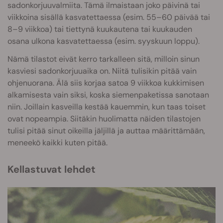
sadonkorjuuvalmiita. Tämä ilmaistaan joko päivinä tai
viikkoina sisällä kasvatettaessa (esim. 55–60 päivää tai
8–9 viikkoa) tai tiettynä kuukautena tai kuukauden
osana ulkona kasvatettaessa (esim. syyskuun loppu).
Nämä tilastot eivät kerro tarkalleen sitä, milloin sinun
kasviesi sadonkorjuuaika on. Niitä tulisikin pitää vain
ohjenuorana. Älä siis korjaa satoa 9 viikkoa kukkimisen
alkamisesta vain siksi, koska siemenpaketissa sanotaan
niin. Joillain kasveilla kestää kauemmin, kun taas toiset
ovat nopeampia. Siitäkin huolimatta näiden tilastojen
tulisi pitää sinut oikeilla jäljillä ja auttaa määrittämään,
meneekö kaikki kuten pitää.
Kellastuvat lehdet