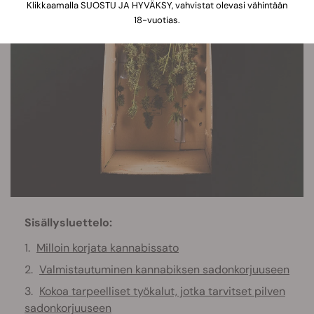
Klikkaamalla SUOSTU JA HYVÄKSY, vahvistat olevasi vähintään
18-vuotias.
Sisällysluettelo:
Milloin korjata kannabissato
Valmistautuminen kannabiksen sadonkorjuuseen
Kokoa tarpeelliset työkalut, jotka tarvitset pilven
sadonkorjuuseen