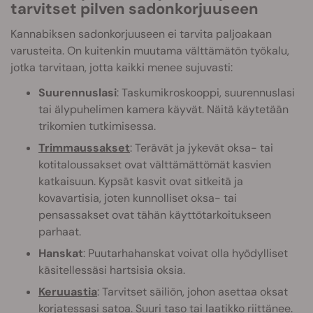
tarvitset pilven sadonkorjuuseen
Kannabiksen sadonkorjuuseen ei tarvita paljoakaan
varusteita. On kuitenkin muutama välttämätön työkalu,
jotka tarvitaan, jotta kaikki menee sujuvasti:
Suurennuslasi
: Taskumikroskooppi, suurennuslasi
tai älypuhelimen kamera käyvät. Näitä käytetään
trikomien tutkimisessa.
Trimmaussakset
: Terävät ja jykevät oksa- tai
kotitaloussakset ovat välttämättömät kasvien
katkaisuun. Kypsät kasvit ovat sitkeitä ja
kovavartisia, joten kunnolliset oksa- tai
pensassakset ovat tähän käyttötarkoitukseen
parhaat.
Hanskat
: Puutarhahanskat voivat olla hyödylliset
käsitellessäsi hartsisia oksia.
Keruuastia
: Tarvitset säiliön, johon asettaa oksat
korjatessasi satoa. Suuri taso tai laatikko riittänee.