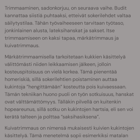
Trimmaaminen, sadonkorjuu, on seuraava vaihe. Budit
kannattaa siistiä puhtaaksi, etteivät sokerilehdet valtaa
säilytystilaa. Tähän työvaiheeseen tarvitaan työtaso,
jonkinlainen alusta, lateksihanskat ja sakset. Itse
trimmaamiseen on kaksi tapaa, märkätrimmaus ja
kuivatrimmaus.
Märkätrimmaamisella tarkoitetaan kukkien käsittelyä
välittömästi niiden leikkaamisen jälkeen, jolloin
kosteuspitoisuus on vielä korkea. Tämä pienentää
homeriskiä, sillä sokerilehtien poistaminen auttaa
kukintoja ”hengittämään” kosteutta pois kuivaessaan.
Tämän tekniikan huono puoli on työn sotkuisuus, hanskat
ovat välttämättömyys. Tälläkin pilvellä on kuitenkin
hopeareunus, sillä sotku on kukintojen hartsia, eli sen voi
kerätä talteen ja polttaa ”saksihasiksena”.
Kuivatrimmaus on nimensä mukaisesti kuivien kukintojen
käsittelyä. Tämä menetelmä sopii esimerkiksi matalan