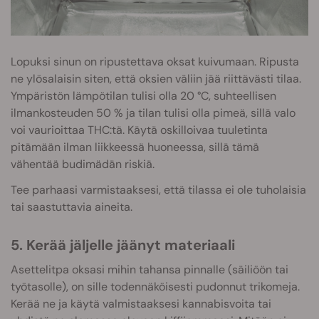
Lopuksi sinun on ripustettava oksat kuivumaan. Ripusta
ne ylösalaisin siten, että oksien väliin jää riittävästi tilaa.
Ympäristön lämpötilan tulisi olla 20 °C, suhteellisen
ilmankosteuden 50 % ja tilan tulisi olla pimeä, sillä valo
voi vaurioittaa THC:tä. Käytä oskilloivaa tuuletinta
pitämään ilman liikkeessä huoneessa, sillä tämä
vähentää budimädän riskiä.
Tee parhaasi varmistaaksesi, että tilassa ei ole tuholaisia
tai saastuttavia aineita.
5. Kerää jäljelle jäänyt materiaali
Asettelitpa oksasi mihin tahansa pinnalle (säiliöön tai
työtasolle), on sille todennäköisesti pudonnut trikomeja.
Kerää ne ja käytä valmistaaksesi kannabisvoita tai