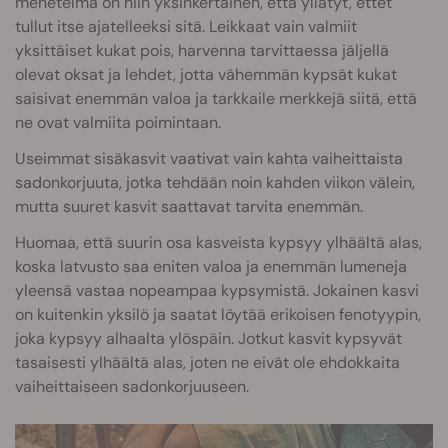
menetelmä on niin yksinkertainen, että yllätyt, ettet
tullut itse ajatelleeksi sitä. Leikkaat vain valmiit
yksittäiset kukat pois, harvenna tarvittaessa jäljellä
olevat oksat ja lehdet, jotta vähemmän kypsät kukat
saisivat enemmän valoa ja tarkkaile merkkejä siitä, että
ne ovat valmiita poimintaan.
Useimmat sisäkasvit vaativat vain kahta vaiheittaista
sadonkorjuuta, jotka tehdään noin kahden viikon välein,
mutta suuret kasvit saattavat tarvita enemmän.
Huomaa, että suurin osa kasveista kypsyy ylhäältä alas,
koska latvusto saa eniten valoa ja enemmän lumeneja
yleensä vastaa nopeampaa kypsymistä. Jokainen kasvi
on kuitenkin yksilö ja saatat löytää erikoisen fenotyypin,
joka kypsyy alhaalta ylöspäin. Jotkut kasvit kypsyvät
tasaisesti ylhäältä alas, joten ne eivät ole ehdokkaita
vaiheittaiseen sadonkorjuuseen.