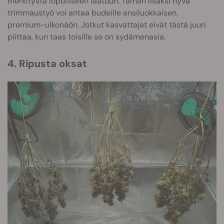
merkitystä lopulliseen laatuun. Tämän lisäksi hyvä
trimmaustyö voi antaa budeille ensiluokkaisen,
premium-ulkonäön. Jotkut kasvattajat eivät tästä juuri
piittaa, kun taas toisille se on sydämenasia.
4. Ripusta oksat