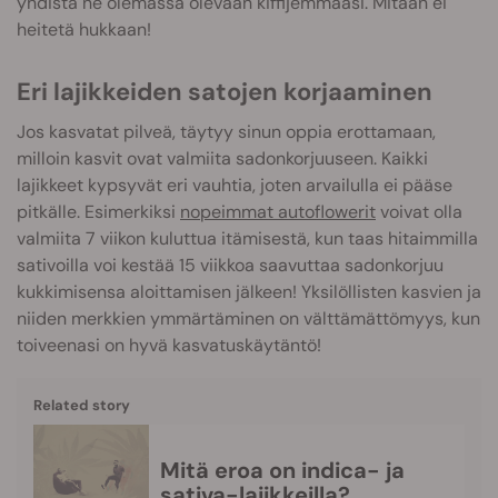
yhdistä ne olemassa olevaan kiffijemmaasi. Mitään ei
heitetä hukkaan!
Eri lajikkeiden satojen korjaaminen
Jos kasvatat pilveä, täytyy sinun oppia erottamaan,
milloin kasvit ovat valmiita sadonkorjuuseen. Kaikki
lajikkeet kypsyvät eri vauhtia, joten arvailulla ei pääse
pitkälle. Esimerkiksi
nopeimmat autoflowerit
voivat olla
valmiita 7 viikon kuluttua itämisestä, kun taas hitaimmilla
sativoilla voi kestää 15 viikkoa saavuttaa sadonkorjuu
kukkimisensa aloittamisen jälkeen! Yksilöllisten kasvien ja
niiden merkkien ymmärtäminen on välttämättömyys, kun
toiveenasi on hyvä kasvatuskäytäntö!
Related story
Mitä eroa on indica- ja
sativa-lajikkeilla?