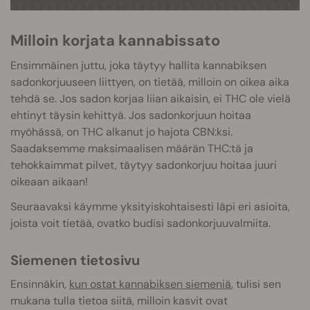
Milloin korjata kannabissato
Ensimmäinen juttu, joka täytyy hallita kannabiksen
sadonkorjuuseen liittyen, on tietää, milloin on oikea aika
tehdä se. Jos sadon korjaa liian aikaisin, ei THC ole vielä
ehtinyt täysin kehittyä. Jos sadonkorjuun hoitaa
myöhässä, on THC alkanut jo hajota CBN:ksi.
Saadaksemme maksimaalisen määrän THC:tä ja
tehokkaimmat pilvet, täytyy sadonkorjuu hoitaa juuri
oikeaan aikaan!
Seuraavaksi käymme yksityiskohtaisesti läpi eri asioita,
joista voit tietää, ovatko budisi sadonkorjuuvalmiita.
Siemenen tietosivu
Ensinnäkin,
kun ostat kannabiksen siemeniä
, tulisi sen
mukana tulla tietoa siitä, milloin kasvit ovat