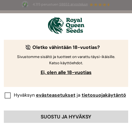
4.7/5 perustuen
58653 arvosteluun
☀️
Summer Sales
: jopa –50 %
valikoiduista tuotteista! ⏤
Osta nyt
🛍️
Royal Queen Seedsiltä
Kannabiksen kasvatusopas
Oletko vähintään 18-vuotias?
Sivustomme sisältö ja tuotteet on varattu täysi-ikäisille.
Katso käyttöehdot.
Kasvatusopas Aihehaku
Ei, olen alle 18-vuotias
Kannabiksen sadonkorjuu: Ajoita
oikein
Hyväksyn
evästeasetukset
ja
tietosuojakäytäntö
By
Max Sargent
SUOSTU JA HYVÄKSY