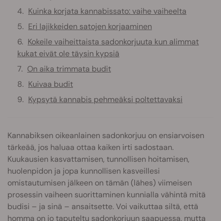
Kuinka korjata kannabissato: vaihe vaiheelta
Eri lajikkeiden satojen korjaaminen
Kokeile vaiheittaista sadonkorjuuta kun alimmat
kukat eivät ole täysin kypsiä
On aika trimmata budit
Kuivaa budit
Kypsytä kannabis pehmeäksi poltettavaksi
Kannabiksen oikeanlainen sadonkorjuu on ensiarvoisen
tärkeää, jos haluaa ottaa kaiken irti sadostaan.
Kuukausien kasvattamisen, tunnollisen hoitamisen,
huolenpidon ja jopa kunnollisen kasveillesi
omistautumisen jälkeen on tämän (lähes) viimeisen
prosessin vaiheen suorittaminen kunnialla vähintä mitä
budisi – ja sinä – ansaitsette. Voi vaikuttaa siltä, että
homma on jo taputeltu sadonkorjuun saapuessa, mutta