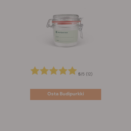
5
/
5
(12)
Osta Budipurkki