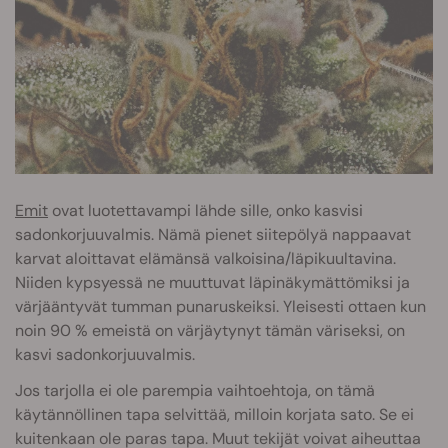
Emit
ovat luotettavampi lähde sille, onko kasvisi
sadonkorjuuvalmis. Nämä pienet siitepölyä nappaavat
karvat aloittavat elämänsä valkoisina/läpikuultavina.
Niiden kypsyessä ne muuttuvat läpinäkymättömiksi ja
värjääntyvät tumman punaruskeiksi. Yleisesti ottaen kun
noin 90 % emeistä on värjäytynyt tämän väriseksi, on
kasvi sadonkorjuuvalmis.
Jos tarjolla ei ole parempia vaihtoehtoja, on tämä
käytännöllinen tapa selvittää, milloin korjata sato. Se ei
kuitenkaan ole paras tapa. Muut tekijät voivat aiheuttaa