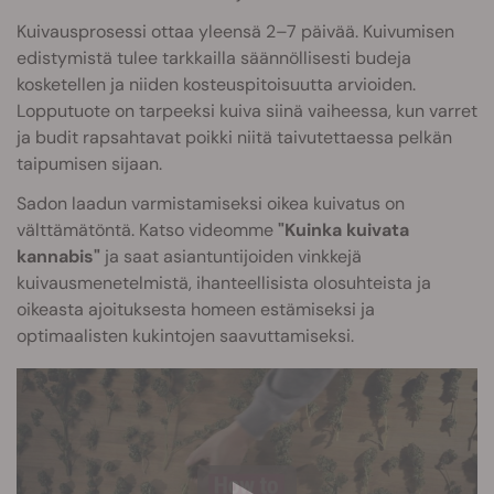
Kuivausprosessi ottaa yleensä 2–7 päivää. Kuivumisen
edistymistä tulee tarkkailla säännöllisesti budeja
kosketellen ja niiden kosteuspitoisuutta arvioiden.
Lopputuote on tarpeeksi kuiva siinä vaiheessa, kun varret
ja budit rapsahtavat poikki niitä taivutettaessa pelkän
taipumisen sijaan.
Sadon laadun varmistamiseksi oikea kuivatus on
välttämätöntä. Katso videomme
"Kuinka kuivata
kannabis"
ja saat asiantuntijoiden vinkkejä
kuivausmenetelmistä, ihanteellisista olosuhteista ja
oikeasta ajoituksesta homeen estämiseksi ja
optimaalisten kukintojen saavuttamiseksi.