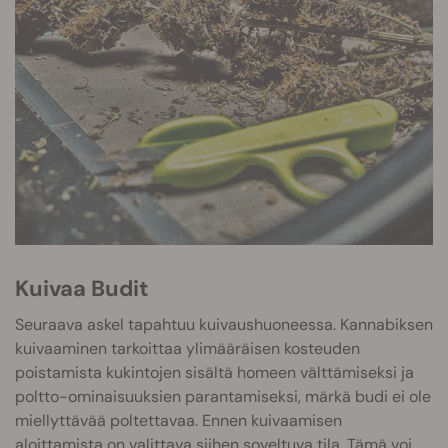
Kuivaa Budit
Seuraava askel tapahtuu kuivaushuoneessa. Kannabiksen
kuivaaminen tarkoittaa ylimääräisen kosteuden
poistamista kukintojen sisältä homeen välttämiseksi ja
poltto-ominaisuuksien parantamiseksi, märkä budi ei ole
miellyttävää poltettavaa. Ennen kuivaamisen
aloittamista on valittava siihen soveltuva tila. Tämä voi