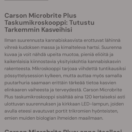
Carson Microbrite Plus
Taskumikroskooppi: Tutustu
Tarkemmin Kasveihisi
Ilman suurennusta kannabiskasvista erottuvat lähinnä
vihreä kudoksen massa ja kimalteleva hartsi. Suurenna
kuvaa ja voit nähdä upeita muotoa, pieniä eliöitä ja
kaikenlaisia kiinnostavia yksityiskohtia kannabiskasvin
rakenteesta. Mikroskooppi tarjoaa viihdettä tuntikausiksi
pössyttelysession kylkeen, mutta auttaa myös samalla
puutarhuria saamaan erittäin tärkeää tietoa kasvien
elinkaaren vaiheesta ja terveydestä. Carson Microbrite
Plus taskumikroskooppi sisältää aina 120 kertaiseksi asti
ulottuvan suurennuksen ja kirkkaan LED-lampun, joiden
avulla eteesi avautuvat portit trikromien hyönteisten,
emien muiden biologian ihmeiden maailmaan.