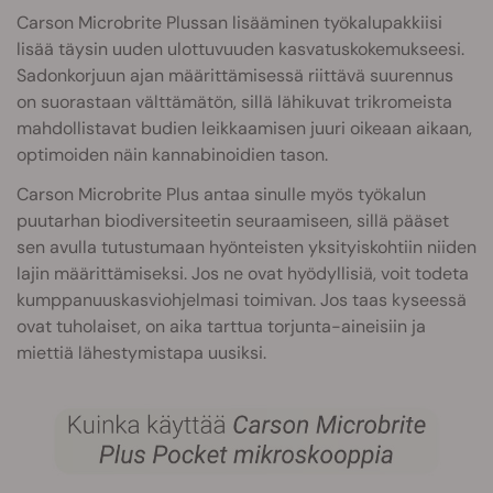
Carson Microbrite Plussan lisääminen työkalupakkiisi
lisää täysin uuden ulottuvuuden kasvatuskokemukseesi.
Sadonkorjuun ajan määrittämisessä riittävä suurennus
on suorastaan välttämätön, sillä lähikuvat trikromeista
mahdollistavat budien leikkaamisen juuri oikeaan aikaan,
optimoiden näin kannabinoidien tason.
Carson Microbrite Plus antaa sinulle myös työkalun
puutarhan biodiversiteetin seuraamiseen, sillä pääset
sen avulla tutustumaan hyönteisten yksityiskohtiin niiden
lajin määrittämiseksi. Jos ne ovat hyödyllisiä, voit todeta
kumppanuuskasviohjelmasi toimivan. Jos taas kyseessä
ovat tuholaiset, on aika tarttua torjunta-aineisiin ja
miettiä lähestymistapa uusiksi.