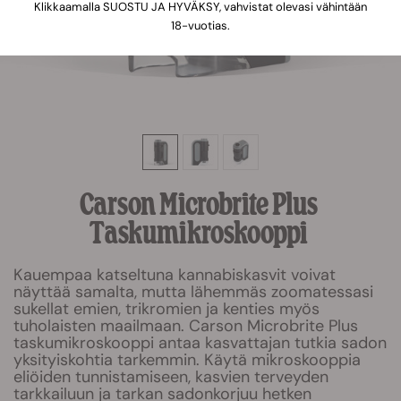
Klikkaamalla SUOSTU JA HYVÄKSY, vahvistat olevasi vähintään
18-vuotias.
Carson Microbrite Plus
Taskumikroskooppi
Kauempaa katseltuna kannabiskasvit voivat
näyttää samalta, mutta lähemmäs zoomatessasi
sukellat emien, trikromien ja kenties myös
tuholaisten maailmaan. Carson Microbrite Plus
taskumikroskooppi antaa kasvattajan tutkia sadon
yksityiskohtia tarkemmin. Käytä mikroskooppia
eliöiden tunnistamiseen, kasvien terveyden
tarkkailuun ja tarkan sadonkorjuu hetken