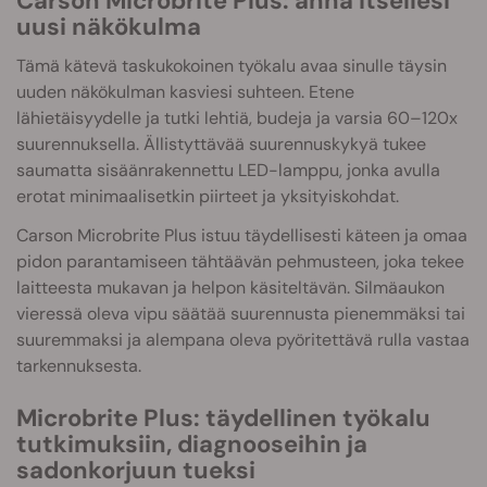
Carson Microbrite Plus: anna itsellesi
uusi näkökulma
Tämä kätevä taskukokoinen työkalu avaa sinulle täysin
uuden näkökulman kasviesi suhteen. Etene
lähietäisyydelle ja tutki lehtiä, budeja ja varsia 60–120x
suurennuksella. Ällistyttävää suurennuskykyä tukee
saumatta sisäänrakennettu LED-lamppu, jonka avulla
erotat minimaalisetkin piirteet ja yksityiskohdat.
Carson Microbrite Plus istuu täydellisesti käteen ja omaa
pidon parantamiseen tähtäävän pehmusteen, joka tekee
laitteesta mukavan ja helpon käsiteltävän. Silmäaukon
vieressä oleva vipu säätää suurennusta pienemmäksi tai
suuremmaksi ja alempana oleva pyöritettävä rulla vastaa
tarkennuksesta.
Microbrite Plus: täydellinen työkalu
tutkimuksiin, diagnooseihin ja
sadonkorjuun tueksi