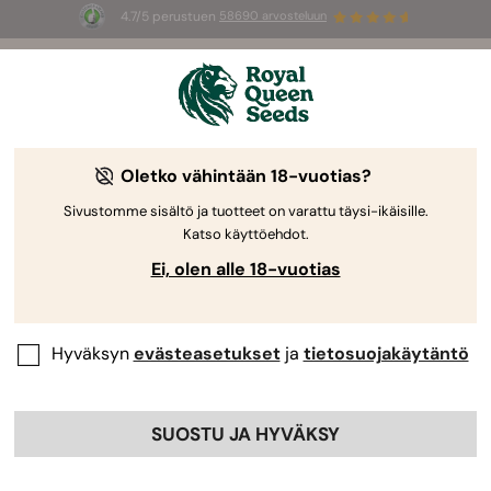
4.7/5 perustuen
58690 arvosteluun
☀️
Summer Sales
: jopa –50 %
valikoiduista tuotteista! ⏤
Osta nyt
🛍️
Oletko vähintään 18-vuotias?
Sivustomme sisältö ja tuotteet on varattu täysi-ikäisille.
Katso käyttöehdot.
Ei, olen alle 18-vuotias
Hyväksyn
evästeasetukset
ja
tietosuojakäytäntö
SUOSTU JA HYVÄKSY