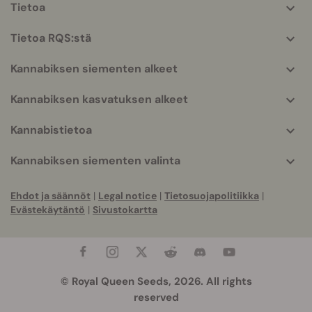
Tietoa
More
helpful
Tietoa RQS:stä
info
Kannabiksen siementen alkeet
Kannabiksen kasvatuksen alkeet
Kannabistietoa
Kannabiksen siementen valinta
Ehdot ja säännöt
|
Legal notice
|
Tietosuojapolitiikka
|
Evästekäytäntö
|
Sivustokartta
© Royal Queen Seeds, 2026. All rights
reserved