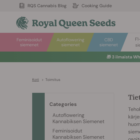
RQS Cannabis Blog
Cooking Guide
F1
Feminisoidut
Autoflowering
CBD
siemenet
siemenet
siemenet
si
🎁
3 ilmaista W
Koti
>
Toimitus
Tie
Categories
Teho
Autoflowering
kärje
Kannabiksen Siemenet
huomi
Feminisoidut
sieme
Kannabiksen Siemenet
osoit