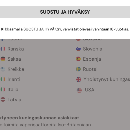
Tšekin tasavalta
Puola
SUOSTU JA HYVÄKSY
Tanska
Portugali
Viro
Romania
Klikkaamalla SUOSTU JA HYVÄKSY, vahvistat olevasi vähintään 18-vuotias.
Suomi
Slovakia
Ranska
Slovenia
Saksa
Espanja
Kreikka
Ruotsi
Irlanti
Yhdistynyt kuninga
Italia
USA
Latvia
styneen kuningaskunnan asiakkaat
toimita vaporisaattoreita Iso-Britanniaan.