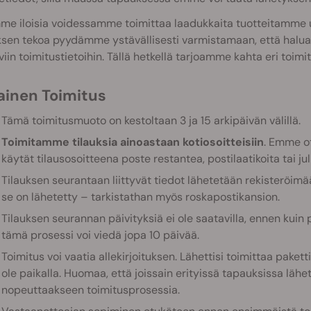
me iloisia voidessamme toimittaa laadukkaita tuotteitamme 
ksen tekoa pyydämme ystävällisesti varmistamaan, että haluam
viin toimitustietoihin. Tällä hetkellä tarjoamme kahta eri toimi
mainen Toimitus
Tämä toimitusmuoto on kestoltaan 3 ja 15 arkipäivän välillä.
Toimitamme tilauksia ainoastaan kotiosoitteisiin
. Emme ot
käytät tilausosoitteena poste restantea, postilaatikoita tai jul
Tilauksen seurantaan liittyvät tiedot lähetetään rekisteröimä
se on lähetetty – tarkistathan myös roskapostikansion.
Tilauksen seurannan päivityksiä ei ole saatavilla, ennen kui
tämä prosessi voi viedä jopa 10 päivää.
Toimitus voi vaatia allekirjoituksen. Lähettisi toimittaa paketti
ole paikalla. Huomaa, että joissain erityissä tapauksissa lähet
nopeuttaakseen toimitusprosessia.