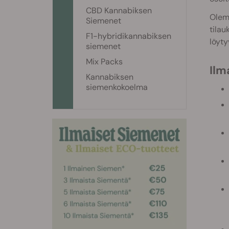
CBD Kannabiksen
Olem
Siemenet
tilau
F1-hybridikannabiksen
löyty
siemenet
Mix Packs
Il
Kannabiksen
siemenkokoelma