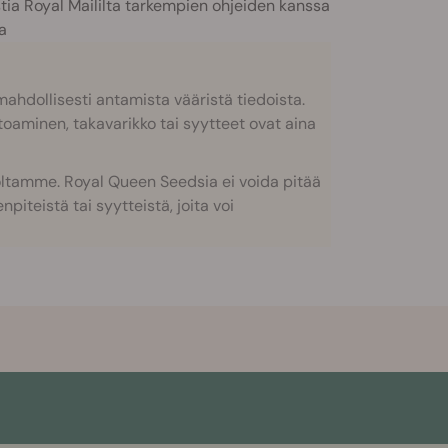
ostia Royal Maililta tarkempien ohjeiden kanssa
a
hdollisesti antamista vääristä tiedoista.
toaminen, takavarikko tai syytteet ovat aina
toltamme. Royal Queen Seedsia ei voida pitää
iteistä tai syytteistä, joita voi