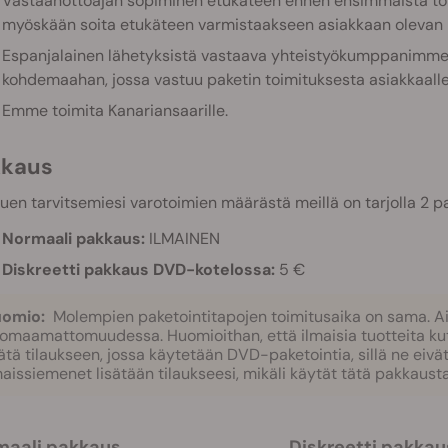
Vastaanottoajan sopiminen etukäteen ennen ensimmäistä toimi
myöskään soita etukäteen varmistaakseen asiakkaan olevan 
Espanjalainen lähetyksistä vastaava yhteistyökumppanimme h
kohdemaahan, jossa vastuu paketin toimituksesta asiakkaalle sii
Emme toimita Kanariansaarille.
kkaus
uen tarvitsemiesi varotoimien määrästä meillä on tarjolla 2 
Normaali pakkaus:
ILMAINEN
Diskreetti pakkaus DVD-kotelossa:
5 €
omio:
Molempien paketointitapojen toimitusaika on sama. Ai
omaamattomuudessa. Huomioithan, että ilmaisia tuotteita kuten
sätä tilaukseen, jossa käytetään DVD-paketointia, sillä ne eiv
maissiemenet lisätään tilaukseesi, mikäli käytät tätä pakkaust
rmaali pakkaus
Diskreetti pakkau