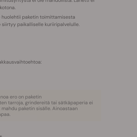
tusyritystä ei ole mahdollista. Lähetti ei
kotona.
uolehtii paketin toimittamisesta
rtyy paikalliselle kuriiripalvelulle.
pakkausvaihtoehtoa:
noa ero on paketin
 tarroja, grindereitä tai sätkäpaperia ei
ät mahdu paketin sisälle. Ainoastaan
apaa.
s