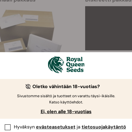
aat joihin toimitamme
Oletko vähintään 18-vuotias?
i maatasi ei löydy listalta, tarkoittaa tämä, ettemme toimita m
Sivustomme sisältö ja tuotteet on varattu täysi-ikäisille.
Itävalta
Liettua
Katso käyttöehdot.
Belgia
Luxemburg
Ei, olen alle 18-vuotias
Kroatia
Malta
Hyväksyn
evästeasetukset
ja
tietosuojakäytäntö
Kypros
Alankomaat