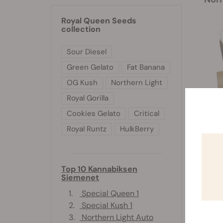
Royal Queen Seeds
collection
Sour Diesel
Green Gelato
Fat Banana
OG Kush
Northern Light
Royal Gorilla
Cookies Gelato
Critical
Royal Runtz
HulkBerry
M
Mikäl
Top 10 Kannabiksen
Siemenet
1.
Special Queen 1
2.
Special Kush 1
3.
Northern Light Auto