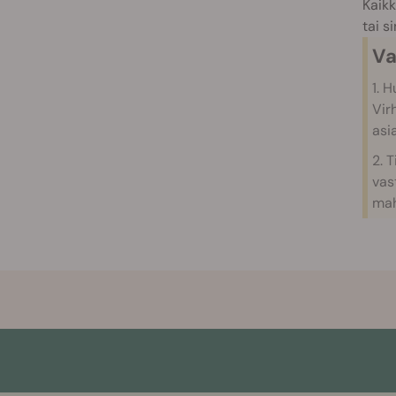
Kaikk
tai s
V
1. 
Vir
asi
2. 
vas
mah