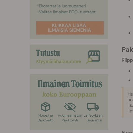
Pa
Riipp
Hu
hu
li
il
No