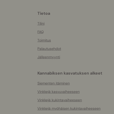
More
Tietoa
helpful
info
Tilini
FAQ
Toimitus
Palautusehdot
Jälleenmyynti
Kannabiksen kasvatuksen alkeet
Siementen itäminen
Vinkkejä kasvuvaiheeseen
Vinkkejä kukintavaiheeseen
Vinkkejä myöhäisen kukintavaiheeseen