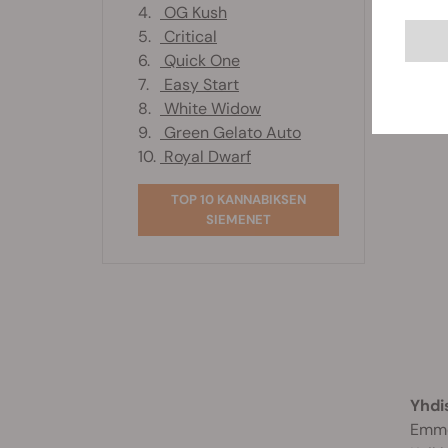
4.
OG Kush
5.
Critical
6.
Quick One
7.
Easy Start
8.
White Widow
9.
Green Gelato Auto
10.
Royal Dwarf
TOP 10 KANNABIKSEN
SIEMENET
Yhdi
Emme 