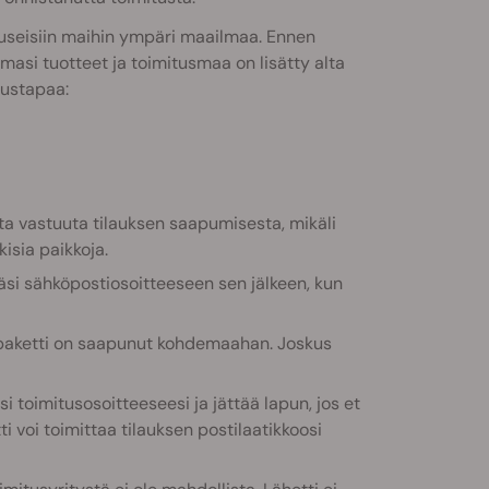
useisiin maihin ympäri maailmaa. Ennen
asi tuotteet ja toimitusmaa on lisätty alta
tustapaa:
a vastuuta tilauksen saapumisesta, mikäli
kisia paikkoja.
äsi sähköpostiosoitteeseen sen jälkeen, kun
n paketti on saapunut kohdemaahan. Joskus
si toimitusosoitteeseesi ja jättää lapun, jos et
ti voi toimittaa tilauksen postilaatikkoosi