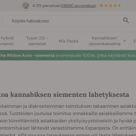
4.7/5 perustuen
58690 arvosteluun
-hybrid
Tyson 2.0 -
Kannabiksen
Mix Packs
K
emenet
siemenet
siemenkokoelma
hite Widow Auto -siementä
ensimmäisille 100:lle, jotka käyttävät koo
toa kannabiksen siementen lahetyksesta
kkaimman ja diskreeteimmän toimituksen takaaminen asiakka
ssä. Tuotteiden joutuisa toimitus onnekkaille asiakkaillemme ta
on kiinnittämistä asiakkaiden yksityisyystoiveisiin ja hyvää 
ntoimitukset lähtevät varastoltamme Espanjasta. On erittäin t
etiedot, sillä muussa tapauksessa emme voi taata lähetyksen 