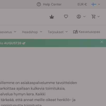
EUR €
Help Center
Saved
items
Kasvatusopas
asvatus
Headshop
Tarjoukset
dia
AUGUST26 🌿
illemme on asiakaspalvelumme tavoitteiden
rkoittaa ajallaan kulkevia toimituksia,
palvelua hymyn kera. Kaikki
ärkeää, että annat meille oikeat henkilö- ja
onnistunutta toimitusta.