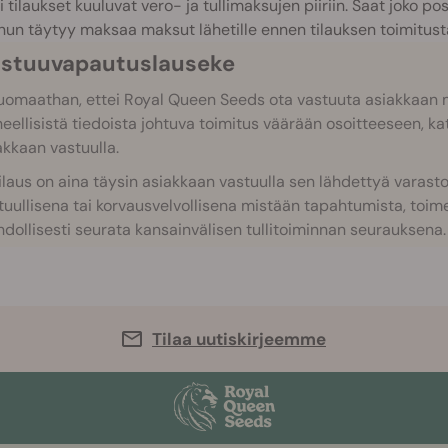
i tilaukset kuuluvat vero- ja tullimaksujen piiriin. Saat joko p
inun täytyy maksaa maksut lähetille ennen tilauksen toimitust
astuuvapautuslauseke
Huomaathan, ettei Royal Queen Seeds ota vastuuta asiakkaan ma
heellisistä tiedoista johtuva toimitus väärään osoitteeseen, ka
akkaan vastuulla.
Tilaus on aina täysin asiakkaan vastuulla sen lähdettyä varas
tuullisena tai korvausvelvollisena mistään tapahtumista, toimenp
dollisesti seurata kansainvälisen tullitoiminnan seurauksena.
Tilaa uutiskirjeemme