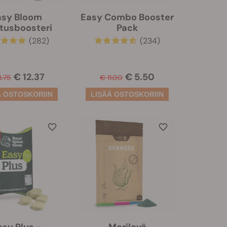
asy Bloom
Easy Combo Booster
tusboosteri
Pack
(282)
(234)
€ 12.37
€ 5.50
3.75
€ 11.00