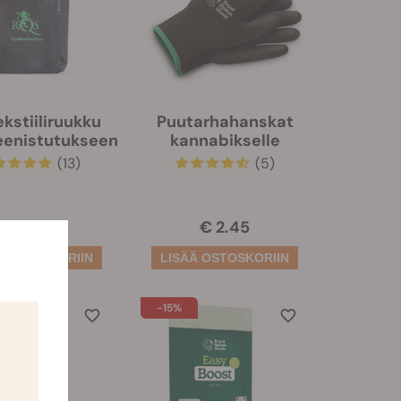
kstiiliruukku
Puutarhahanskat
eenistutukseen
kannabikselle
(13)
(5)
€ 6.20
€ 2.45
-15%