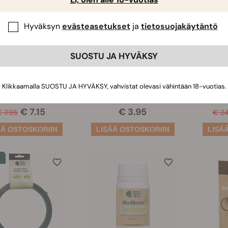
Hyväksyn
evästeasetukset
ja
tietosuojakäytäntö
iljelyseinä
Soil Plugs
K
SUOSTU JA HYVÄKSY
Sie
(5)
(151)
Klikkaamalla SUOSTU JA HYVÄKSY, vahvistat olevasi vähintään 18-vuotias.
Amount:
3
€ 7.15
€ 3.95
€ 7.95
€ 2