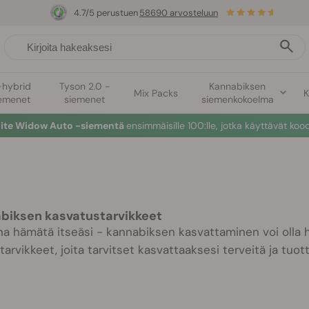
4.7/5 perustuen
58690 arvosteluun
-hybrid
Tyson 2.0 -
Kannabiksen
Mix Packs
K
emenet
siemenet
siemenkokoelma
hite Widow Auto -siementä
ensimmäisille 100:lle, jotka käyttävät koo
biksen kasvatustarvikkeet
na hämätä itseäsi - kannabiksen kasvattaminen voi olla he
tarvikkeet, joita tarvitset kasvattaaksesi terveitä ja tuott