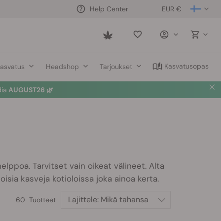
EUR €
Help Center
Saved
items
Kasvatusopas
asvatus
Headshop
Tarjoukset
dia
AUGUST26 🌿
lppoa. Tarvitset vain oikeat välineet. Alta
oisia kasveja kotioloissa joka ainoa kerta.
Lajittele:
Mikä tahansa
60 Tuotteet