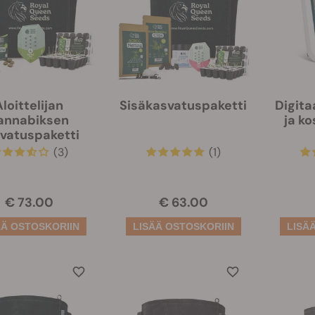
Aloittelijan
Sisäkasvatuspaketti
Digita
annabiksen
ja k
vatuspaketti
(3)
(1)
€ 73.00
€ 63.00