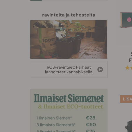
ravinteita ja tehosteita
F
RQS-ravinteet: Parhaat
lannoitteet kannabikselle