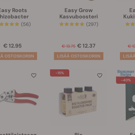
Easy Roots
Easy Grow
E
hizobacter
Kasvuboosteri
Kuki
(56)
(297)
€ 12.95
€ 12.37
€ 13.75
€ 1
-15%
-40%