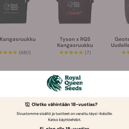
Kangasruukku
Tyson x RQS
Geote
Kangasruukku
Uudell
(480)
(7)
€ 5.90
€ 7.40
-10%
Oletko vähintään 18-vuotias?
Sivustomme sisältö ja tuotteet on varattu täysi-ikäisille.
Katso käyttöehdot.
Ei, olen alle 18-vuotias