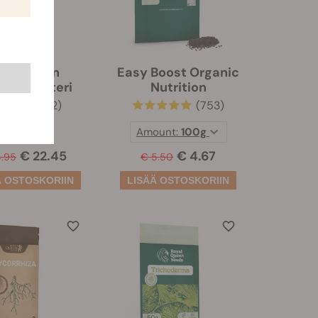
annabisen
Easy Boost Organic
menbuusteri
Nutrition
(2)
(753)
Amount:
100g
€ 22.45
€ 4.67
4.95
€ 5.50