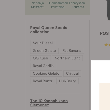
Royal Queen Seeds
collection
RQS 
Sour Diesel
Green Gelato
Fat Banana
OG Kush
Northern Light
Royal Gorilla
Cookies Gelato
Critical
Royal Runtz
HulkBerry
-10%
Top 10 Kannabiksen
Siemenet