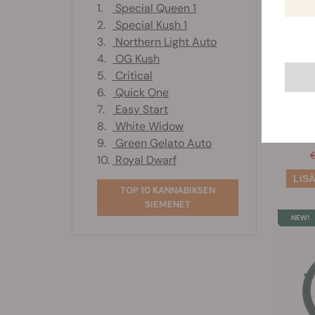
1.
Special Queen 1
2.
Special Kush 1
3.
Northern Light Auto
4.
OG Kush
V
5.
Critical
6.
Quick One
7.
Easy Start
8.
White Widow
9.
Green Gelato Auto
10.
Royal Dwarf
TOP 10 KANNABIKSEN
SIEMENET