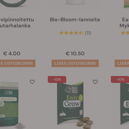
vipinnoitettu
Bio-Bloom-lannoite
Ea
utarhalanka
Myk
(11)
€ 4.00
€ 10.50
-10%
-10%