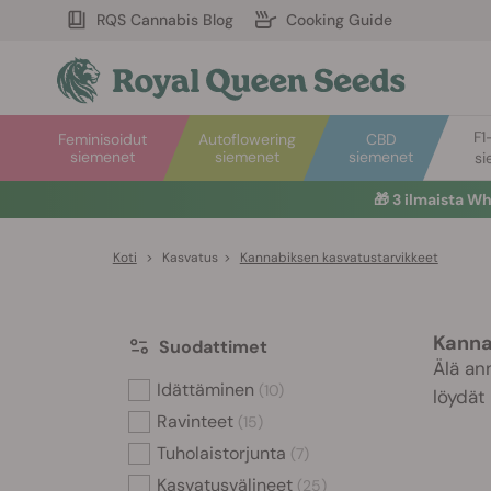
RQS Cannabis Blog
Cooking Guide
F1
Feminisoidut
Autoflowering
CBD
siemenet
siemenet
siemenet
si
🎁
3 ilmaista W
Koti
>
Kasvatus
>
Kannabiksen kasvatustarvikkeet
Kanna
Suodattimet
Älä an
Idättäminen
(10)
löydät 
Ravinteet
(15)
Tuholaistorjunta
(7)
Kasvatusvälineet
(25)