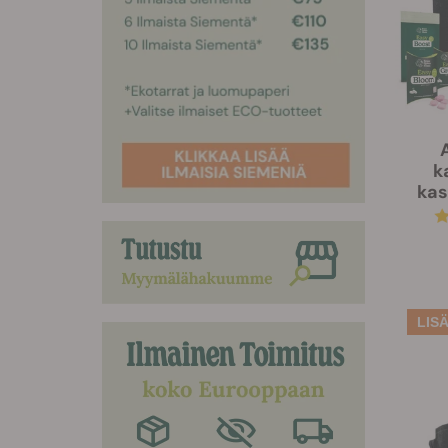
k
kas