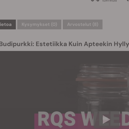
tietoa
Kysymykset
(0)
Arvostelut (8)
Budipurkki: Estetiikka Kuin Apteekin Hylly