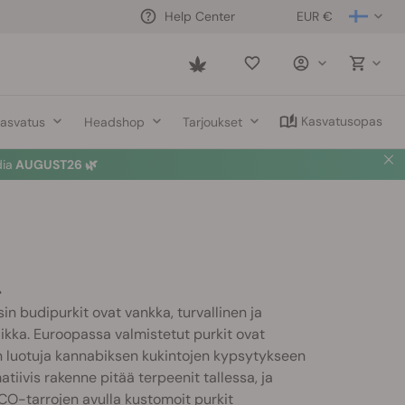
EUR €
Help Center
Saved
items
Kasvatusopas
asvatus
Headshop
Tarjoukset
dia
AUGUST26 🌿
i
n budipurkit ovat vankka, turvallinen ja
aikka. Euroopassa valmistetut purkit ovat
uin luotuja kannabiksen kukintojen kypsytykseen
matiivis rakenne pitää terpeenit tallessa, ja
CO-tarrojen avulla kustomoit purkit