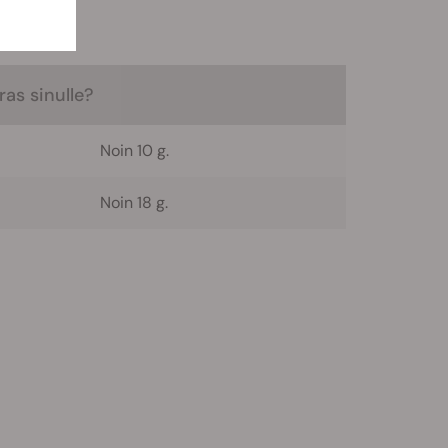
i.
as sinulle?
Noin 10 g.
Noin 18 g.