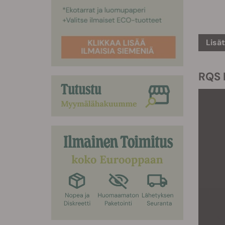
Lisä
RQS 