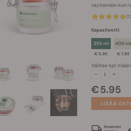
näyttämään kuin lai
(1
Kapasiteetti
:
255 ml
400 m
€ 5.95
€ 7.95
Valitse kpl määr
€ 5.95
LISÄÄ OST
Ilmainen
toimitus