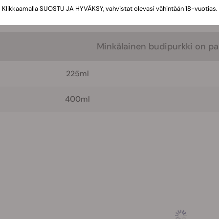
pään tarpeeseen asian ajaa paremmin pienempi 225 ml purkk
Klikkaamalla SUOSTU JA HYVÄKSY, vahvistat olevasi vähintään 18-vuotias.
Minkälainen budipurkki on par
225ml
400ml