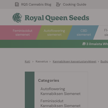
RQS Cannabis Blog
Cooking Guide
F1
Feminisoidut
Autoflowering
CBD
siemenet
siemenet
siemenet
si
🎁
3 ilmaista W
Koti
>
Kasvatus
>
Kannabiksen kasvatustarvikkeet
>
Budip
Categories
Autoflowering
Kannabiksen Siemenet
Feminisoidut
Kannabiksen Siemenet