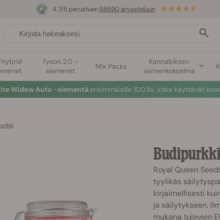
4.7/5 perustuen
58690 arvosteluun
-hybrid
Tyson 2.0 -
Kannabiksen
Mix Packs
K
emenet
siemenet
siemenkokoelma
hite Widow Auto -siementä
ensimmäisille 100:lle, jotka käyttävät koo
urkki
Budipurkk
Royal Queen Seedsi
tyylikäs säilytysp
kirjaimellisesti k
ja säilytykseen. Il
mukana tulevien E