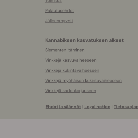
Toimitus
Palautusehdot
Jälleenmyynti
Kannabiksen kasvatuksen alkeet
Siementen itäminen
Vinkkejä kasvuvaiheeseen
Vinkkejä kukintavaiheeseen
Vinkkejä myöhäisen kukintavaiheeseen
Vinkkejä sadonkorjuuseen
Ehdot ja säännöt
|
Legal notice
|
Tietosuojap