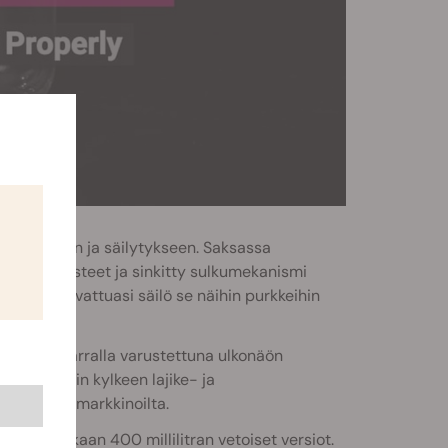
syttämiseen ja säilytykseen. Saksassa
oniset tiivisteet ja sinkitty sulkumekanismi
Sadon kuivattuasi säilö se näihin purkkeihin
eds ECO-tarralla varustettuna ulkonäön
inen purkin kylkeen lajike- ja
ta kannabismarkkinoilta.
appaa mukaan 400 millilitran vetoiset versiot.