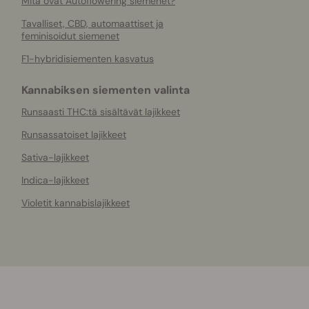
Mitä ovat Autoflowering siemenet?
Tavalliset, CBD, automaattiset ja
feminisoidut siemenet
F1-hybridisiementen kasvatus
Kannabiksen siementen valinta
Runsaasti THC:tä sisältävät lajikkeet
Runsassatoiset lajikkeet
Sativa-lajikkeet
Indica-lajikkeet
Violetit kannabislajikkeet