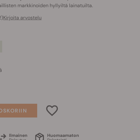
llisten markkinoiden hyllyiltä lainatuilta.
2)
Kirjoita arvostelu
l
ä
OSKORIIN
Ilmainen
Huomaamaton
Palautus
Paketointi