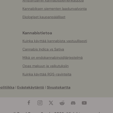
Amsterdamin kannabissiemenkauppa
Kannabiksen siementen laadunvalvonta
Ekologiset kaupanpäälliset
Kannabistietoa
Kuinka käyttää kannabista vastuullisesti
Cannabis Indica vs Sativa
Mikä on endokannabinoidijärjestelmä
Opas makuun ja vaikutuksiin
Kuinka käyttää RQS-ravinteita
olitiikka
|
Evästekäytäntö
|
Sivustokartta