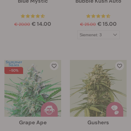
Blue Mystic
Bubble Kush Auto
€ 14.00
€ 15.00
€ 20.00
€ 25.00
-50%
Grape Ape
Gushers