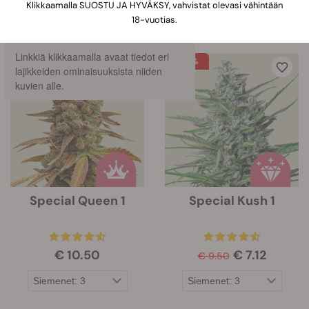
Klikkaamalla SUOSTU JA HYVÄKSY, vahvistat olevasi vähintään
18-vuotias.
33 Tuotteet
Näytä tuotetiedot
Linkkiä klikkaamalla avaat tiedot eri
-25%
lajikkeiden ominaisuuksista niiden
kuvien alle.
Special Queen 1
Special Kush 1
€ 10.50
€ 7.12
€ 9.50