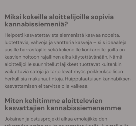
Miksi kokeilla aloittelijoille sopivia
kannabissiemeniä?
Helposti kasvatettavista siemenistä kasvaa nopeita,
luotettavia, vahvoja ja vantteria kasveja – siis ideaaleja
uusille harrastajille sekä kokeneille konkareille, joilla on
kasvien hoitoon rajallinen aika käytettävänään. Nämä
aloittelijoille suunnitellut lajikkeet tuottavat kuitenkin
vaikuttavia satoja ja tarjoilevat myös poikkeuksellisen
herkullisia makunautintoja. Huippulaatuisen kannabiksen
kasvattamisen ei tarvitse olla vaikeaa.
Miten kehitimme aloittelevien
kasvattajien kannabissiemenemme
Jokainen jalostusprojekti alkaa emolajikkeiden
toivottujen ominaisuuksien metsästyksellä. Aloittelijoille
sopivia siemeniä luodessamme valitsimme pohjaksi