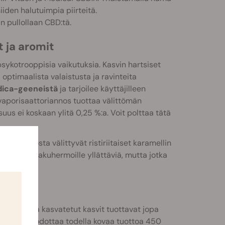
iden halutuimpia piirteitä.
 pullollaan CBD:tä.
 ja aromit
sykotrooppisia vaikutuksia. Kasvin hartsiset
ptimaalista valaistusta ja ravinteita
dica-geeneistä
ja tarjoilee käyttäjilleen
 vaporisaattoriannos tuottaa välittömän
uus ei koskaan ylitä 0,25 %:a. Voit polttaa tätä
 Kukinnosta välittyvät ristiriitaiset karamellin
uksi olla makuhermoille yllättäviä, mutta jotka
isätiloissa kasvatetut kasvit tuottavat jopa
a voidaan odottaa todella kovaa tuottoa 450