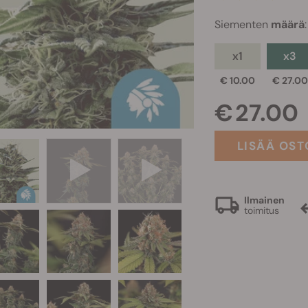
Siementen
määrä
:
x1
x3
€ 10.00
€ 27.00
€ 27.00
LISÄÄ OST
Ilmainen
toimitus