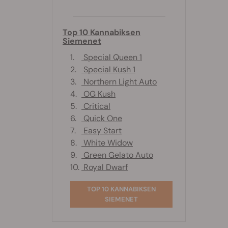
Top 10 Kannabiksen
Siemenet
1.
Special Queen 1
2.
Special Kush 1
3.
Northern Light Auto
4.
OG Kush
5.
Critical
6.
Quick One
7.
Easy Start
8.
White Widow
9.
Green Gelato Auto
10.
Royal Dwarf
TOP 10 KANNABIKSEN
SIEMENET