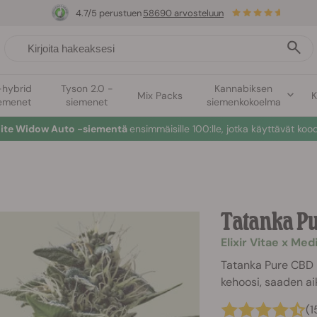
4.7/5 perustuen
58690 arvosteluun
-hybrid
Tyson 2.0 -
Kannabiksen
Mix Packs
K
emenet
siemenet
siemenkokoelma
hite Widow Auto -siementä
ensimmäisille 100:lle, jotka käyttävät koo
Tatanka P
Elixir Vitae x Me
Tatanka Pure CBD -
kehoosi, saaden aik
(1