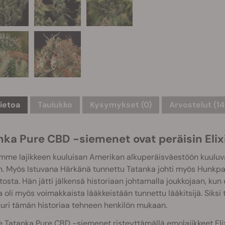
tietoa
Taulukko
Kysymykset
(0)
Arvostelut (14
nka Pure CBD -siemenet ovat peräisin Elixi
mme lajikkeen kuuluisan Amerikan alkuperäisväestöön kuulu
. Myös Istuvana Härkänä tunnettu Tatanka johti myös Hunkpa
osta. Hän jätti jälkensä historiaan johtamalla joukkojaan, ku
 oli myös voimakkaista lääkkeistään tunnettu lääkitsijä. Siksi
juuri tämän historiaa tehneen henkilön mukaan.
Tatanka Pure CBD -siemenet risteyttämällä emolajikkeet Elix