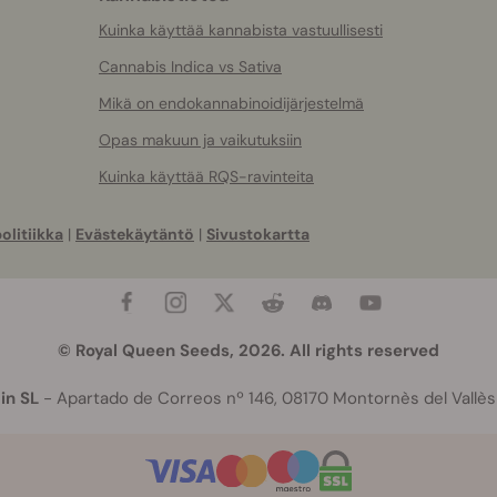
Kuinka käyttää kannabista vastuullisesti
Cannabis Indica vs Sativa
Mikä on endokannabinoidijärjestelmä
Opas makuun ja vaikutuksiin
Kuinka käyttää RQS-ravinteita
olitiikka
|
Evästekäytäntö
|
Sivustokartta
© Royal Queen Seeds, 2026. All rights reserved
in SL
- Apartado de Correos nº 146, 08170 Montornès del Vallès