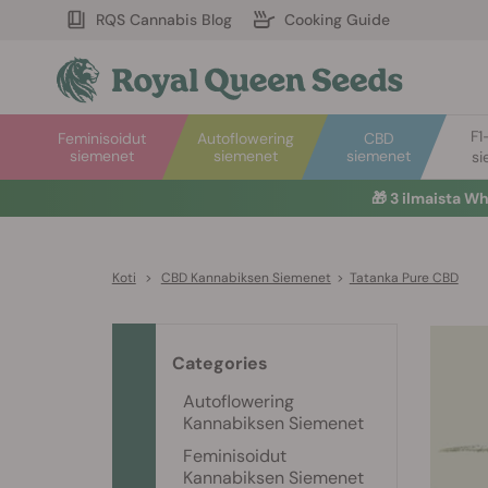
RQS Cannabis Blog
Cooking Guide
F1
Feminisoidut
Autoflowering
CBD
siemenet
siemenet
siemenet
si
🎁
3 ilmaista W
Koti
>
CBD Kannabiksen Siemenet
>
Tatanka Pure CBD
Categories
Autoflowering
Kannabiksen Siemenet
Feminisoidut
Kannabiksen Siemenet