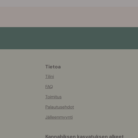
Tietoa
More
helpful
Tilini
info
FAQ
Toimitus
Palautusehdot
Jälleenmyynti
Kannabiksen kasvatuksen alkeet