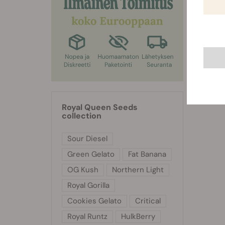
g/kasvi
kasvies
Royal Queen Seeds
collection
Sour Diesel
Green Gelato
Fat Banana
OG Kush
Northern Light
Royal Gorilla
Cookies Gelato
Critical
Royal Runtz
HulkBerry