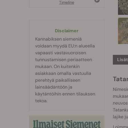
Timeline
Disclaimer
Kannabiksen siemeniä
voidaan myydä EU:n alueella
vapaasti vastavuoroisen
tunnustamisen periaatteen
Lisä
mukaan. On kuitenkin
asiakkaan omalla vastuulla
Tata
perehtyä paikalliseen
lainsäädäntöön ja
Nimesi
käytäntöihin ennen tilauksen
mukaan
tekoa.
neuvost
Tatanka
lajike 
Loimme 