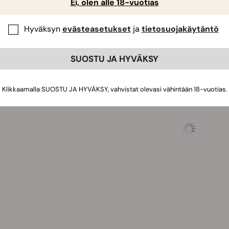
Ei, olen alle 18-vuotias
 ja jopa 180 cm korkeutta. Voit odottaa pääseväsi korjaamaa
i sadon lokakuun alussa.
Hyväksyn
evästeasetukset
ja
tietosuojakäytäntö
SUOSTU JA HYVÄKSY
Klikkaamalla SUOSTU JA HYVÄKSY, vahvistat olevasi vähintään 18-vuotias.