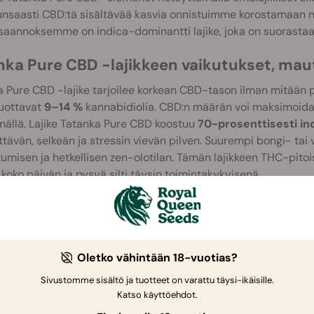
unsaasti CBD:tä sisältävää kasvia onnistuimme korostamaan ni
aannoksemme on indica-dominantti lajike, joka on suorastaan
nka Pure CBD -lajikkeen vaikutukset, maut
 Pure CBD -lajike tarjoilee korkean CBD-tason ilman mitään p
tuottavat
9–14 %
kannabidiolia. CBD:n määrän voi maksimoida o
ällä. Lajike Tatanka Pure CBD koostuu
70-prosenttisesti in
tävän, selkeän ja stressin vievän pilven. Suurempi bongi- tai
umisen ja hetkellisen zen-olotilan. Tämän lajikkeen THC-pitois
koko päivän ja pysyä silti täysin toimintakykyisenä.
 Pure CBD -kasvien tuoksu on epätavallinen, mutta miellyttävä.
auden vivahteet. Tuoksut johtuvat terpeeneistä, jotka voivat al
t kuitenkin miellyttävän jälkimaun.
Oletko vähintään 18-vuotias?
nka Pure CBD -siementen kasvattaminen
Sivustomme sisältö ja tuotteet on varattu täysi-ikäisille.
yään tarjoilee Tatanka Pure CBD -lajike tuhdin sadon kukkia. S
Katso käyttöehdot.
² vain 6-7 viikon kukintovaiheen jälkeen. Ulkona kasvatettun