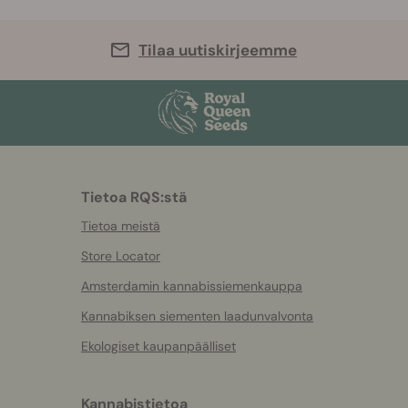
Tilaa uutiskirjeemme
Tietoa RQS:stä
Tietoa meistä
Store Locator
Amsterdamin kannabissiemenkauppa
Kannabiksen siementen laadunvalvonta
Ekologiset kaupanpäälliset
Kannabistietoa