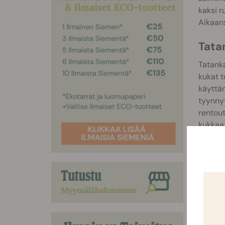
kaksi r
Aikaans
Tata
Tatanka
kukat 
käyttäm
tyynnyt
rentout
kukkaa 
Tatanka
ja karv
jättävä
Tata
Kypsytt
450 g/m