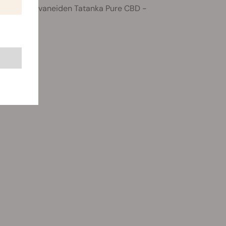
n täysin kasvaneiden Tatanka Pure CBD -