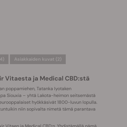
4)
Asiakkaiden kuvat (2)
r Vitaesta ja Medical CBD:stä
van poppamiehen, Tatanka Iyotaken
pa Siouxia – yhtä Lakota-heimon seitsemästä
n eurooppalaiset hyökkäsivät 1800-luvun lopulla.
 tuntuikin niin sopivalta nimetä tämä parantava
ir Vitaen ja Medical CBD:n. Yhdistämällä nämä