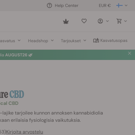
EUR €
Help Center
Saved
items
Kasvatusopas
asvatus
Headshop
Tarjoukset
dia
AUGUST26 🌿
ure
CBD
dical CBD
lajike tarjoilee kunnon annoksen kannabidiolia
aan erilaisia fysiologisia vaikutuksia.
53)
Kirjoita arvostelu