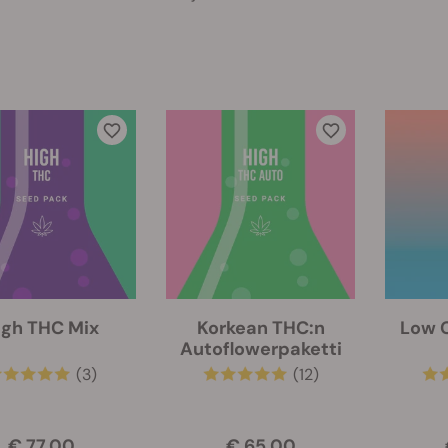
igh THC Mix
Korkean THC:n
Low C
Autoflowerpaketti
(3)
(12)
€ 77.00
€ 65.00