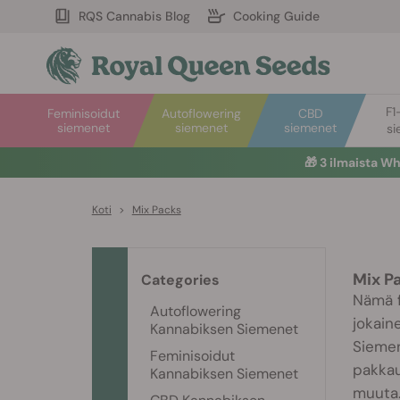
RQS Cannabis Blog
Cooking Guide
F1
Feminisoidut
Autoflowering
CBD
siemenet
siemenet
siemenet
si
🎁
3 ilmaista W
Koti
>
Mix Packs
Mix P
Categories
Nämä f
Autoflowering
jokain
Kannabiksen Siemenet
Siemen
Feminisoidut
pakkauk
Kannabiksen Siemenet
muuta.