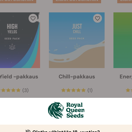
Yield -pakkaus
Chill-pakkaus
Ene
(3)
(1)
€ 76.00
€ 72.00