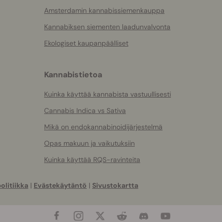
Amsterdamin kannabissiemenkauppa
Kannabiksen siementen laadunvalvonta
Ekologiset kaupanpäälliset
Kannabistietoa
Kuinka käyttää kannabista vastuullisesti
Cannabis Indica vs Sativa
Mikä on endokannabinoidijärjestelmä
Opas makuun ja vaikutuksiin
Kuinka käyttää RQS-ravinteita
olitiikka
|
Evästekäytäntö
|
Sivustokartta