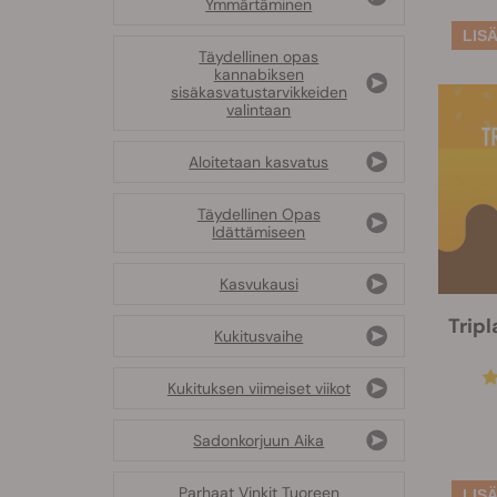
Ymmärtäminen
Täydellinen opas
kannabiksen
sisäkasvatustarvikkeiden
valintaan
Aloitetaan kasvatus
Täydellinen Opas
Idättämiseen
Kasvukausi
Trip
Kukitusvaihe
Kukituksen viimeiset viikot
Sadonkorjuun Aika
Parhaat Vinkit Tuoreen