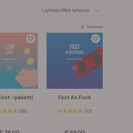
Lajittele
Mikä tahansa
12 Tuotteet
ost -paketti
Fast As Fuck
(18)
(10)
€ 36.00
€ 69.00