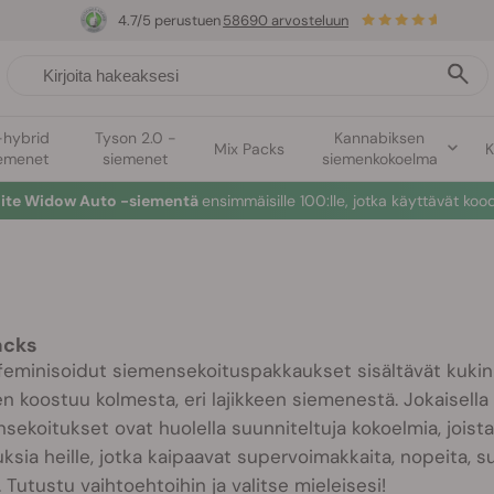
4.7/5 perustuen
58690 arvosteluun
-hybrid
Tyson 2.0 -
Kannabiksen
Mix Packs
K
emenet
siemenet
siemenkokoelma
hite Widow Auto -siementä
ensimmäisille 100:lle, jotka käyttävät koo
acks
eminisoidut siemensekoituspakkaukset sisältävät kukin
en koostuu kolmesta, eri lajikkeen siemenestä. Jokaisella
sekoitukset ovat huolella suunniteltuja kokoelmia, joista 
sia heille, jotka kaipaavat supervoimakkaita, nopeita, suu
 Tutustu vaihtoehtoihin ja valitse mieleisesi!