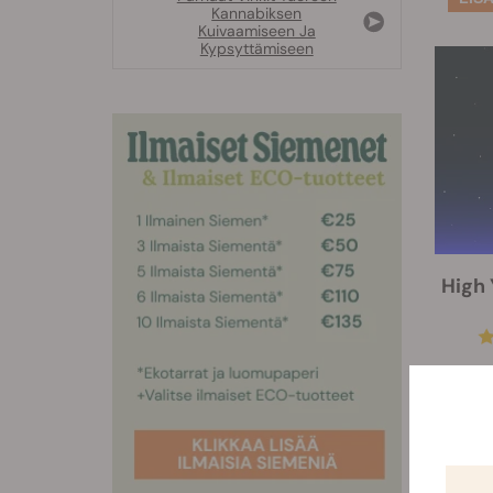
Kannabiksen
Kuivaamiseen Ja
Kypsyttämiseen
High 