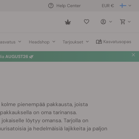
EUR €
Help Center
Saved
items
Kasvatusopas
asvatus
Headshop
Tarjoukset
dia
AUGUST26 🌿
 kolme pienempää pakkausta, joista
 pakkauksella on oma tarinansa.
jokaiselle löytyy omansa. Tarjolla on
risatoisia ja hedelmäisiä lajikkeita ja paljon