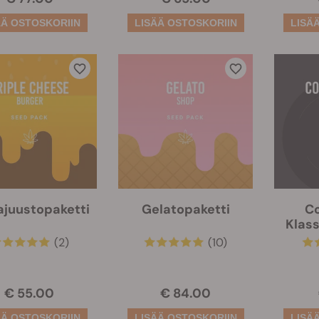
lajuustopaketti
Gelatopaketti
C
Klas
(2)
(10)
€ 55.00
€ 84.00