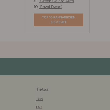
9.
Green Gelato Auto
10.
Royal Dwarf
TOP 10 KANNABIKSEN
SIEMENET
More
Tietoa
helpful
info
Tilini
FAQ