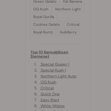
Green Gelato
Fat Banana
OG Kush
Northern Light
Royal Gorilla
Cookies Gelato
Critical
Royal Runtz
HulkBerry
Top 10 Kannabiksen
Siemenet
1.
Special Queen 1
2.
Special Kush 1
3.
Northern Light Auto
4.
OG Kush
5.
Critical
6.
Quick One
7.
Easy Start
8.
White Widow