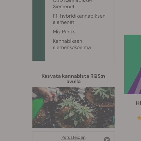
CBD Kannabiksen
Siemenet
F1-hybridikannabiksen
siemenet
Mix Packs
Kannabiksen
siemenkokoelma
Kasvata kannabista RQS:n
avulla
H
Perusteiden