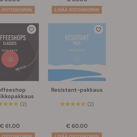
offeeshop
Resistant-pakkaus
sikkopakkaus
(2)
(2)
€ 61.00
€ 60.00