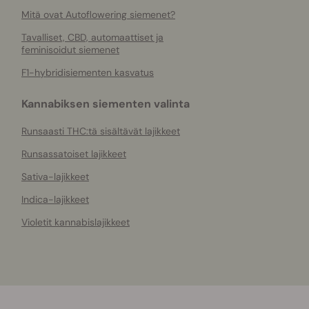
Mitä ovat Autoflowering siemenet?
Tavalliset, CBD, automaattiset ja
feminisoidut siemenet
F1-hybridisiementen kasvatus
Kannabiksen siementen valinta
Runsaasti THC:tä sisältävät lajikkeet
Runsassatoiset lajikkeet
Sativa-lajikkeet
Indica-lajikkeet
Violetit kannabislajikkeet