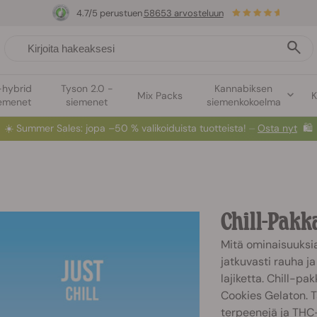
4.7/5 perustuen
58653 arvosteluun
-hybrid
Tyson 2.0 -
Kannabiksen
Mix Packs
K
emenet
siemenet
siemenkokoelma
☀️
Summer Sales
: jopa –50 % valikoiduista tuotteista! ⏤
Osta nyt
🛍️
Chill-Pakk
Mitä ominaisuuksia
jatkuvasti rauha j
lajiketta. Chill-p
Cookies Gelaton. Tä
terpeenejä ja THC-