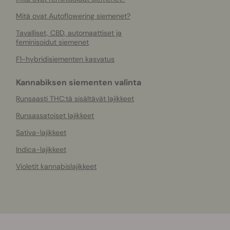
Mitä ovat Autoflowering siemenet?
Tavalliset, CBD, automaattiset ja
feminisoidut siemenet
F1-hybridisiementen kasvatus
Kannabiksen siementen valinta
Runsaasti THC:tä sisältävät lajikkeet
Runsassatoiset lajikkeet
Sativa-lajikkeet
Indica-lajikkeet
Violetit kannabislajikkeet