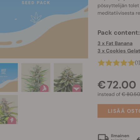
pössyttelijän tole
meditatiivisesta r
Pack content:
3 x Fat Banana
3 x Cookies Gela
(1
€ 72.00
instead of
€ 80.5
LISÄÄ OST
Ilmainen