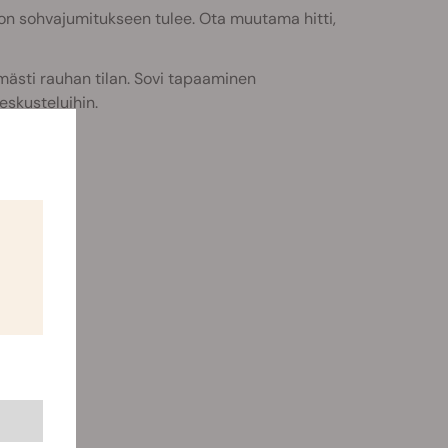
non sohvajumitukseen tulee. Ota muutama hitti,
mästi rauhan tilan. Sovi tapaaminen
eskusteluihin.