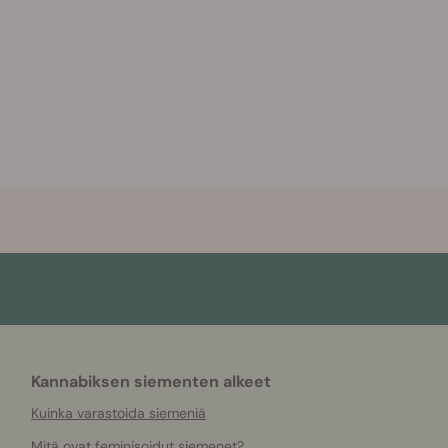
Kannabiksen siementen alkeet
Kuinka varastoida siemeniä
Mitä ovat feminisoidut siemenet?