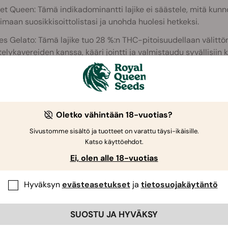
et Queen: Tämä indikadominantti lajike ei säästele, mitä kun
oimaan suosikkisoittolistasi ja unohda huolesi hetkeksi.
es Gelato: Tämä lajike tuo 28 %:n THC-pitoisuudellaan välittö
elykavereiden kanssa, kääri jointti ja valmistaudu syvällisiin k
Oletko vähintään 18-vuotias?
Sivustomme sisältö ja tuotteet on varattu täysi-ikäisille.
Katso käyttöehdot.
Ei, olen alle 18-vuotias
Hyväksyn
evästeasetukset
ja
tietosuojakäytäntö
SUOSTU JA HYVÄKSY