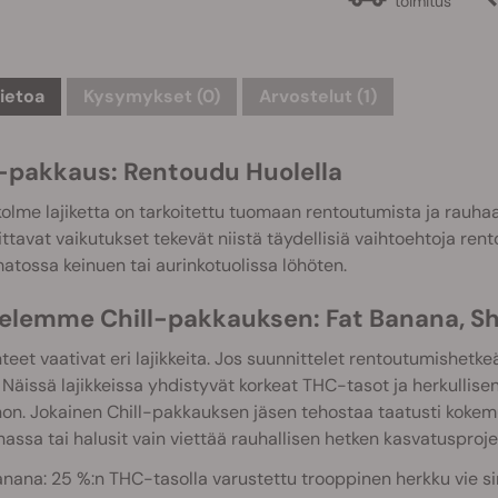
toimitus
tietoa
Kysymykset
(0)
Arvostelut (1)
l-pakkaus: Rentoudu Huolella
lme lajiketta on tarkoitettu tuomaan rentoutumista ja rauha
tavat vaikutukset tekevät niistä täydellisiä vaihtoehtoja rentoi
atossa keinuen tai aurinkotuolissa löhöten.
telemme Chill-pakkauksen: Fat Banana, Sh
anteet vaativat eri lajikkeita. Jos suunnittelet rentoutumishetk
. Näissä lajikkeissa yhdistyvät korkeat THC-tasot ja herkullisen
on. Jokainen Chill-pakkauksen jäsen tehostaa taatusti kokemusta
assa tai halusit vain viettää rauhallisen hetken kasvatusproje
anana: 25 %:n THC-tasolla varustettu trooppinen herkku vie s