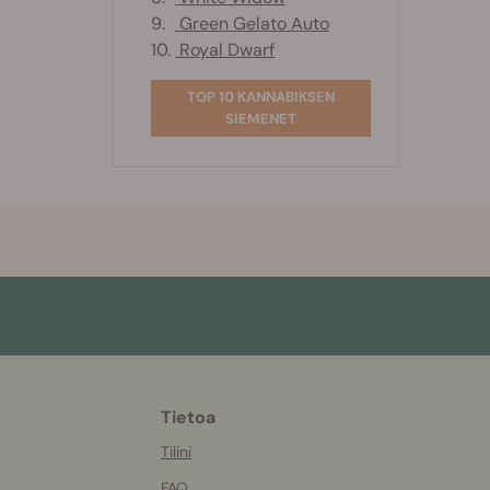
9.
Green Gelato Auto
10.
Royal Dwarf
TOP 10 KANNABIKSEN
SIEMENET
Tietoa
More
helpful
Tilini
info
FAQ