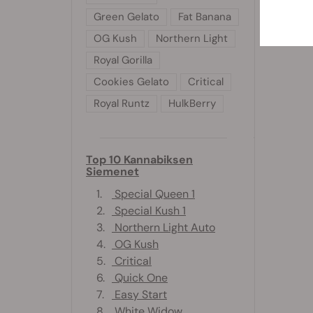
Green Gelato
Fat Banana
OG Kush
Northern Light
Royal Gorilla
Cookies Gelato
Critical
Royal Runtz
HulkBerry
Top 10 Kannabiksen
Siemenet
1.
Special Queen 1
2.
Special Kush 1
3.
Northern Light Auto
4.
OG Kush
5.
Critical
6.
Quick One
7.
Easy Start
8.
White Widow