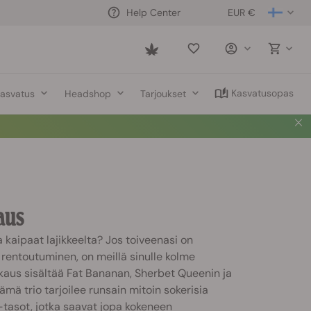
EUR €
Help Center
Saved
items
Kasvatusopas
asvatus
Headshop
Tarjoukset
aus
 kaipaat lajikkeelta? Jos toiveenasi on
a rentoutuminen, on meillä sinulle kolme
akkaus sisältää Fat Bananan, Sherbet Queenin ja
mä trio tarjoilee runsain mitoin sokerisia
tasot, jotka saavat jopa kokeneen