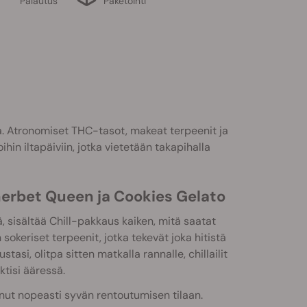
Palautus
Paketointi
a. Atronomiset THC-tasot, makeat terpeenit ja
hin iltapäiviin, jotka vietetään takapihalla
erbet Queen ja Cookies Gelato
eä, sisältää Chill-pakkaus kaiken, mitä saatat
 sokeriset terpeenit, jotka tekevät joka hitistä
si, olitpa sitten matkalla rannalle, chillailit
ktisi ääressä.
inut nopeasti syvän rentoutumisen tilaan.