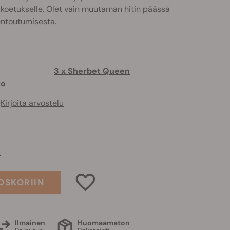
t koetukselle. Olet vain muutaman hitin päässä
entoutumisesta.
3 x Sherbet Queen
to
)
Kirjoita arvostelu
0
OSKORIIN
Ilmainen
Huomaamaton