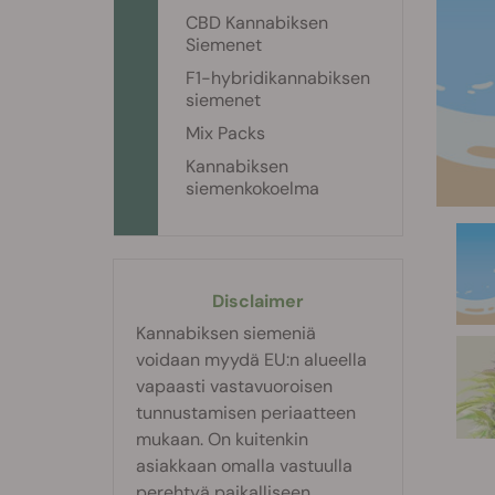
CBD Kannabiksen
Siemenet
F1-hybridikannabiksen
siemenet
Mix Packs
Kannabiksen
siemenkokoelma
Disclaimer
Kannabiksen siemeniä
voidaan myydä EU:n alueella
vapaasti vastavuoroisen
tunnustamisen periaatteen
mukaan. On kuitenkin
asiakkaan omalla vastuulla
perehtyä paikalliseen