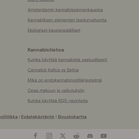
Amsterdamin kannabissiemenkauppa
Kannabiksen siementen laadunvalvonta
Ekologiset kaupanpäälliset
Kannabistietoa
Kuinka käyttää kannabista vastuullisesti
Cannabis Indica vs Sativa
Mikä on endokannabinoidijärjestelmä
Opas makuun ja vaikutuksiin
Kuinka käyttää RQS-ravinteita
olitiikka
|
Evästekäytäntö
|
Sivustokartta