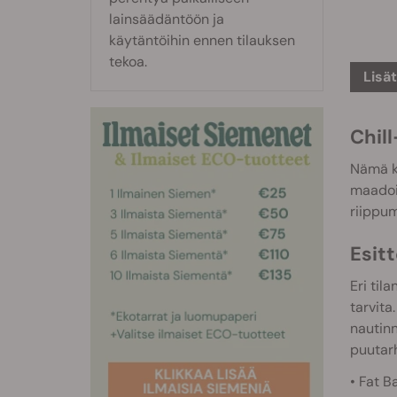
lainsäädäntöön ja
käytäntöihin ennen tilauksen
tekoa.
Lisä
Chil
Nämä ko
maadoit
riippum
Esit
Eri til
tarvita
nautinn
puutarh
• Fat B