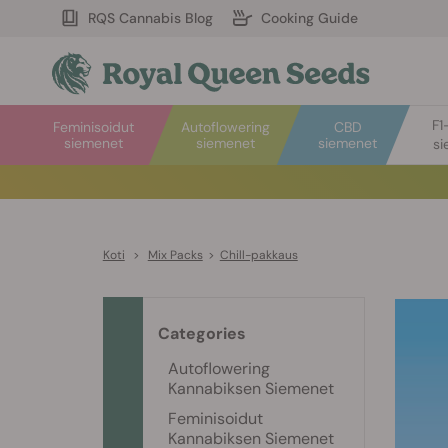
RQS Cannabis Blog
Cooking Guide
F1
Feminisoidut
Autoflowering
CBD
siemenet
siemenet
siemenet
si
Koti
>
Mix Packs
>
Chill-pakkaus
Categories
Autoflowering
Kannabiksen Siemenet
Feminisoidut
Kannabiksen Siemenet