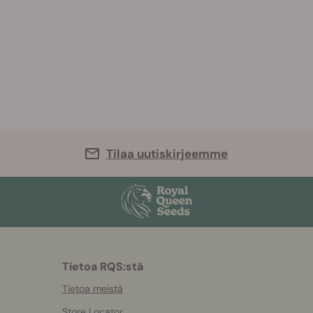
Tilaa uutiskirjeemme
Tietoa RQS:stä
Tietoa meistä
Store Locator