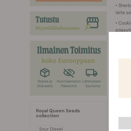
• Sherb
laita s
• Cooki
pössytt
Royal Queen Seeds
collection
Sour Diesel