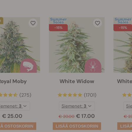
-15%
-15%
Royal Moby
White Widow
Whit
(275)
(1701)
iemenet:
3
Siemenet:
3
Si
€ 25.00
€ 17.00
€ 20.00
€ 2