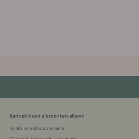
Kannabiksen siementen alkeet
Kuinka varastoida siemeniä
Mitä ovat feminisoidut siemenet?