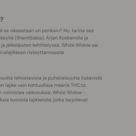
n?
 se oikeastaan on peräisin? No, tarina saa
lakeyllä (Shantibaba), Arjan Roskamilla ja
ja jälkeläisten kehittelyssä. White Widow sai
icalajikkeen risteyttämisestä.
utta tehostavista ja puheliaisuutta lisäävistä
lajike vain kohtuullisia määriä THC:tä.
n voimistaa vaikutuksia. White Widow -
sia tuovista lajikkeista, jotka tarjoilevat