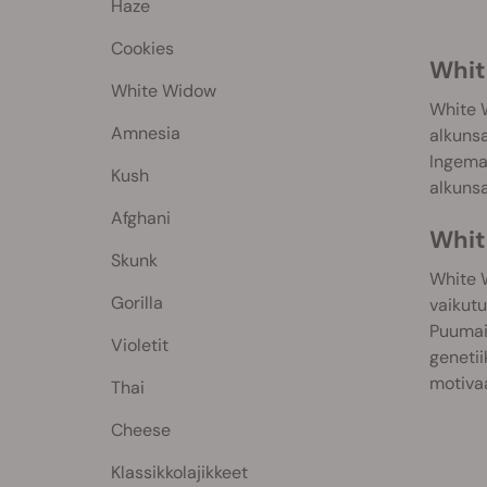
Haze
Cookies
Whit
White Widow
White W
Amnesia
alkunsa
Ingemar
Kush
alkunsa
Afghani
Whit
Skunk
White W
Gorilla
vaikutu
Puumais
Violetit
genetii
motivaa
Thai
Cheese
Klassikkolajikkeet