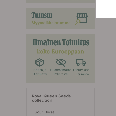
Royal Queen Seeds
collection
Sour Diesel