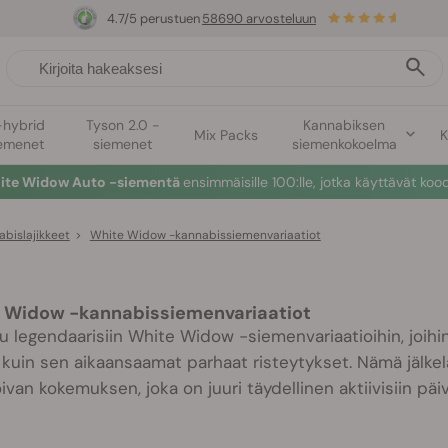
4.7/5 perustuen
58690 arvosteluun
-hybrid
Tyson 2.0 -
Kannabiksen
Mix Packs
K
emenet
siemenet
siemenkokoelma
hite Widow Auto -siementä
ensimmäisille 100:lle, jotka käyttävät koo
bislajikkeet
>
White Widow -kannabissiemenvariaatiot
 Widow -kannabissiemenvariaatiot
u legendaarisiin White Widow -siemenvariaatioihin, joihi
 kuin sen aikaansaamat parhaat risteytykset. Nämä jälkeläi
van kokemuksen, joka on juuri täydellinen aktiivisiin päivii