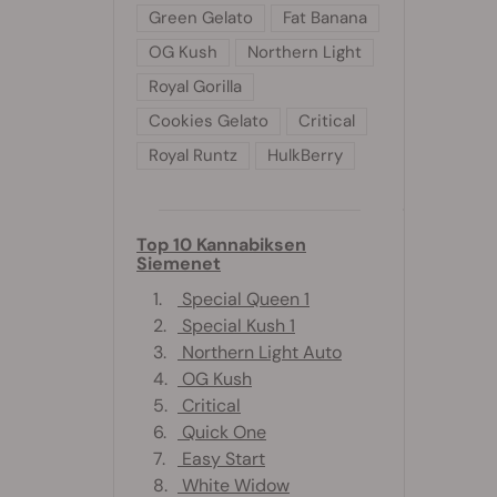
Green Gelato
Fat Banana
OG Kush
Northern Light
Royal Gorilla
Cookies Gelato
Critical
Royal Runtz
HulkBerry
Top 10 Kannabiksen
Siemenet
1.
Special Queen 1
2.
Special Kush 1
3.
Northern Light Auto
4.
OG Kush
5.
Critical
6.
Quick One
7.
Easy Start
8.
White Widow