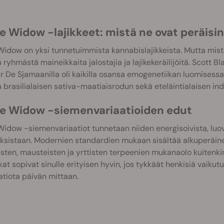
e Widow -lajikkeet: mistä ne ovat peräisi
idow on yksi tunnetuimmista kannabislajikkeista. Mutta mistä
 ryhmästä maineikkaita jalostajia ja lajikekeräilijöitä. Scott B
 De Sjamaanilla oli kaikilla osansa emogenetiikan luomisessa 
 brasilialaisen sativa-maatiaisrodun sekä eteläintialaisen ind
e Widow -siemenvariaatioiden edut
idow -siemenvariaatiot tunnetaan niiden energisoivista, luovu
ksistaan. Modernien standardien mukaan sisältää alkuperäinen 
ten, mausteisten ja yrttisten terpeenien mukanaolo kuitenki
kat sopivat sinulle erityisen hyvin, jos tykkäät henkisiä vaikutuk
tiota päivän mittaan.