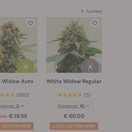
5 Tuotteet
e Widow Auto
White Widow Regular
(950)
(5)
emenet:
3
Siemenet:
10
€ 19.55
€ 60.00
3.00