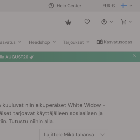
EUR €
Help Center
Saved
items
Kasvatusopas
asvatus
Headshop
Tarjoukset
dia
AUGUST26 🌿
n kuuluvat niin alkuperäiset White Widow -
set tarjoavat käyttäjälleen sosiaalisen ja
n. Tutustu niihin alla.
Lajittele
Mikä tahansa