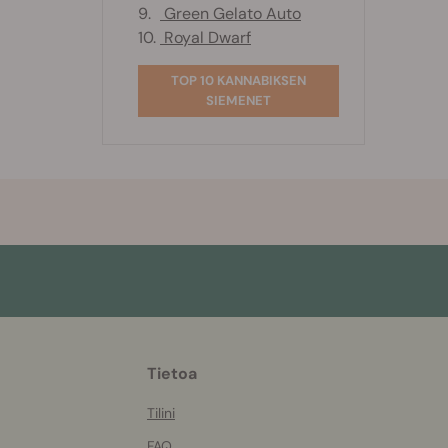
9.
Green Gelato Auto
10.
Royal Dwarf
TOP 10 KANNABIKSEN
SIEMENET
More
Tietoa
helpful
info
Tilini
FAQ