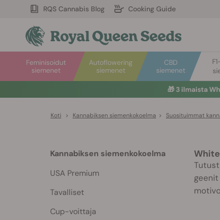
RQS Cannabis Blog
Cooking Guide
F1
Feminisoidut
Autoflowering
CBD
siemenet
siemenet
siemenet
si
🎁
3 ilmaista W
Koti
>
Kannabiksen siemenkokoelma
>
Suosituimmat kanna
White
Kannabiksen siemenkokoelma
Tutust
USA Premium
geenit
motivoi
Tavalliset
Cup-voittaja