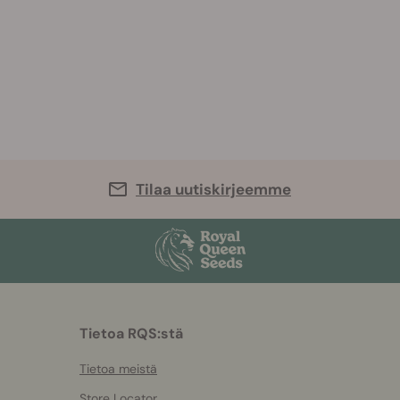
Tilaa uutiskirjeemme
Tietoa RQS:stä
Tietoa meistä
Store Locator