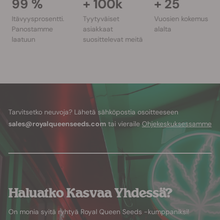
99
%
+
100k
+
25
Itävyysprosentti.
Tyytyväiset
Vuosien kokemus
Panostamme
asiakkaat
alalta
laatuun
suosittelevat meitä
Tarvitsetko neuvoja? Lähetä sähköpostia osoitteeseen
sales@royalqueenseeds.com
tai vieraile
Ohjekeskuksessamme
Haluatko Kasvaa Yhdessä?
On monia syitä ryhtyä Royal Queen Seeds -kumppaniksi!