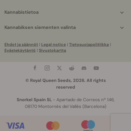
Kannabistietoa
Kannabiksen siementen valinta
Ehdot ja säännöt
|
Legal notice
|
Tietosuojapolitiikka
|
Evästekäytäntö
|
Sivustokartta
© Royal Queen Seeds, 2026. All rights
reserved
Snorkel Spain SL
- Apartado de Correos nº 146,
08170 Montornès del Vallès (Barcelona)