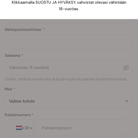
Klikkaamalla SUOSTU JA HYVÄKSY, vahvistat olevasi vähintään
Nimesi
18-vuotias.
Sähköpostiosoitteesi
Salasana
Vinkki: yhdistä numeroita ja isoja kirjaimia pienien kirjainten kanssa.
Maa
Puhelinnumero
+
31