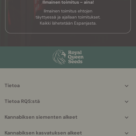
Ilmainen toimitus – aina!
Ilmainen toimitus ehtojen
täyttyessä ja ajallaan toimitukset.
Kaikki lähetetään Espanjasta.
More
Tietoa
helpful
info
Tietoa RQS:stä
Kannabiksen siementen alkeet
Kannabiksen kasvatuksen alkeet