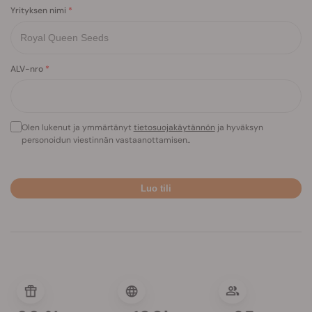
Yrityksen nimi
ALV-nro
Olen lukenut ja ymmärtänyt
tietosuojakäytännön
ja hyväksyn
personoidun viestinnän vastaanottamisen..
Luo tili