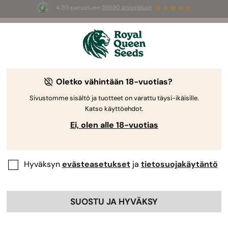
4.7/5 perustuen
58690 arvosteluun
Ryhdy kumppaniksemme!
Oletko vähintään 18-vuotias?
Kasvata liiketoimintaasi
Sivustomme sisältö ja tuotteet on varattu täysi-ikäisille.
tukkukeskuksen avulla
Katso käyttöehdot.
Ei, olen alle 18-vuotias
Saat käyttöösi maailman parhaat kannabiksen siemenet,
tukkuhinnat, ensisijaisen tuen ja geneettisen asiantuntemuksen,
joka on tehnyt Royal Queen Seedsistä maailmanlaajuisen
johtajan kannabiksen viljelyssä.
Hyväksyn
evästeasetukset
ja
tietosuojakäytäntö
Rakennetaan loistava kumppanuus!
SUOSTU JA HYVÄKSY
Do you already have an account?
Log in to Wholesale Center