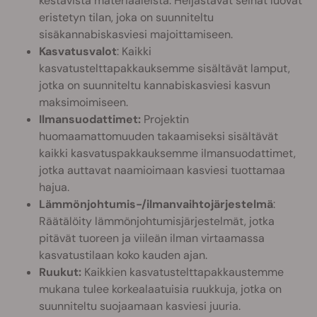
kestävistä materiaaleista. Heijastavat seinät luovat
eristetyn tilan, joka on suunniteltu
sisäkannabiskasviesi majoittamiseen.
Kasvatusvalot
: Kaikki
kasvatustelttapakkauksemme sisältävät lamput,
jotka on suunniteltu kannabiskasviesi kasvun
maksimoimiseen.
Ilmansuodattimet:
Projektin
huomaamattomuuden takaamiseksi sisältävät
kaikki kasvatuspakkauksemme ilmansuodattimet,
jotka auttavat naamioimaan kasviesi tuottamaa
hajua.
Lämmönjohtumis-/ilmanvaihtojärjestelmä
:
Räätälöity lämmönjohtumisjärjestelmät, jotka
pitävät tuoreen ja viileän ilman virtaamassa
kasvatustilaan koko kauden ajan.
Ruukut:
Kaikkien kasvatustelttapakkaustemme
mukana tulee korkealaatuisia ruukkuja, jotka on
suunniteltu suojaamaan kasviesi juuria.