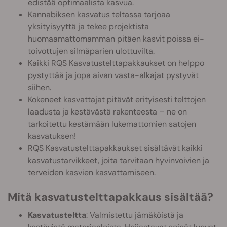
edistää optimaalista kasvua.
Kannabiksen kasvatus teltassa tarjoaa
yksityisyyttä ja tekee projektista
huomaamattomamman pitäen kasvit poissa ei-
toivottujen silmäparien ulottuvilta.
Kaikki RQS Kasvatustelttapakkaukset on helppo
pystyttää ja jopa aivan vasta-alkajat pystyvät
siihen.
Kokeneet kasvattajat pitävät erityisesti telttojen
laadusta ja kestävästä rakenteesta – ne on
tarkoitettu kestämään lukemattomien satojen
kasvatuksen!
RQS Kasvatustelttapakkaukset sisältävät kaikki
kasvatustarvikkeet, joita tarvitaan hyvinvoivien ja
terveiden kasvien kasvattamiseen.
Mitä kasvatustelttapakkaus sisältää?
Kasvatusteltta
: Valmistettu jämäköistä ja