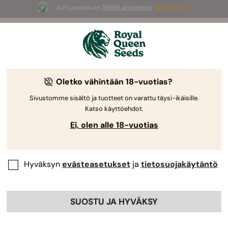
4.7/5 perustuen
58690 arvosteluun
🎁
3 White Widow Auto mag
INGYEN az
első 100 számára, aki használja az
AUGUST26 🌿
Oletko vähintään 18-vuotias?
Kasvatustelttapakkaukset
Enää sinun ei tarvitse hankkia kasvatustarvikkeitasi,
Sivustomme sisältö ja tuotteet on varattu täysi-ikäisille.
Katso käyttöehdot.
kuten valoja, suodattimia ja ilmanvaihtojärjestelmiä
erikseen – Royal Queen Seeds
Ei, olen alle 18-vuotias
Kasvatustelttapakkaukset sisältävät kaiken, mitä
tarvitset kasvattaaksesi hyvinvoivia ja terveitä
sisäkasveja ja nauttiaksesi erinomaisista sadoista
Hyväksyn
evästeasetukset
ja
tietosuojakäytäntö
vuodenajasta riippumatta. Tilaa omasi ja tee
seuraavasta kasvatusprojektistasi entistä
SUOSTU JA HYVÄKSY
yksinkertaisempi.