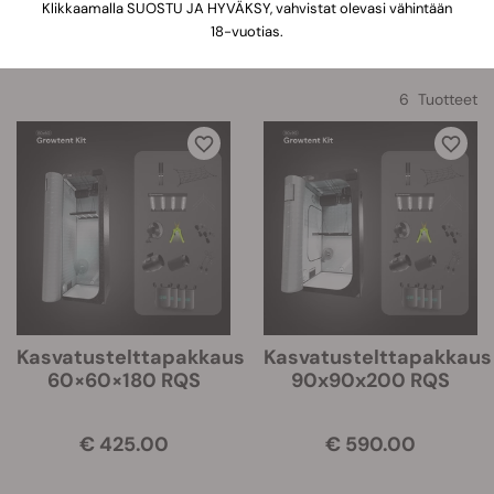
Klikkaamalla SUOSTU JA HYVÄKSY, vahvistat olevasi vähintään
Lajittele
18-vuotias.
6 Tuotteet
Kasvatustelttapakkaus
Kasvatustelttapakkaus
60×60×180 RQS
90x90x200 RQS
€ 425.00
€ 590.00