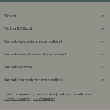
More
Tietoa
helpful
info
Tietoa RQS:stä
Kannabiksen siementen alkeet
Kannabiksen kasvatuksen alkeet
Kannabistietoa
Kannabiksen siementen valinta
Ehdot ja säännöt
|
Legal notice
|
Tietosuojapolitiikka
|
Evästekäytäntö
|
Sivustokartta