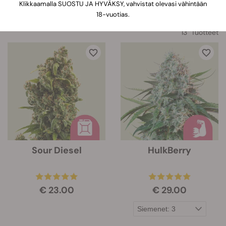
Klikkaamalla SUOSTU JA HYVÄKSY, vahvistat olevasi vähintään
18-vuotias.
13 Tuotteet
Sour Diesel
HulkBerry
€ 23.00
€ 29.00