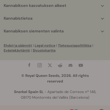
Kannabiksen kasvatuksen alkeet
Kannabistietoa
Kannabiksen siementen valinta
Ehdot ja säännöt
|
Legal notice
|
Tietosuojapolitiikka
|
Evästekäytäntö
|
Sivustokartta
© Royal Queen Seeds, 2026. All rights
reserved
Snorkel Spain SL
- Apartado de Correos nº 146,
08170 Montornès del Vallès (Barcelona)