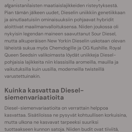
afganistanilaisten maatiaislajikkeiden risteytyksestä.
Pian tämän jälkeen uudet, Dieselin uniikkiin genetiikkaan
ja ainutlaatuisiin ominaisuuksiin pohjaavat hybridit
aloittivat maailmanvalloituksensa. Niiden joukossa oli
nykyisin legendan maineen saavuttanut Sour Diesel,
mutta alkuperäisen New Yorkin Dieselin uskotaan olevan
läheistä sukua myös Chemdogille ja OG Kushille. Royal
Queen Seedsin valikoimasta löydät uniikkeja Diesel-
pohjaisia lajikkeita niin klassisilla aromeilla, mauilla ja
vaikutuksilla kuin uusilla, moderneilla twisteillä
varustettuinakin.
Kuinka kasvattaa Diesel-
siemenvariaatioita
Diesel-siemenvariaatioita on verrattain helppoa
kasvattaa. Sisätiloissa ne pysyvät kohtuullisen korkuisina,
mutta ulkona ne kasvavat tarpeeksi suuriksi
tuottaakseen kunnon satoja. Niiden budit ovat tiiviitä,