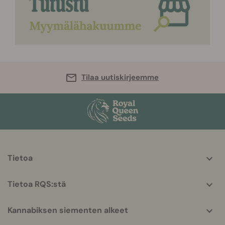
Tilaa uutiskirjeemme
More
Tietoa
helpful
info
Tietoa RQS:stä
Kannabiksen siementen alkeet