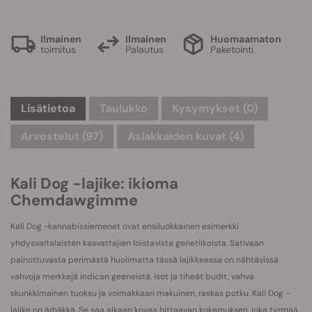
Ilmainen
Ilmainen
Huomaamaton
toimitus
Palautus
Paketointi
Lisätietoa
Taulukko
Kysymykset
(0)
Arvostelut (97)
Asiakkaiden kuvat (4)
Kali Dog -lajike: ikioma
Chemdawgimme
Kali Dog -kannabissiemenet ovat ensiluokkainen esimerkki
yhdysvaltalaisten kasvattajien loistavista genetiikoista. Sativaan
painottuvasta perimästä huolimatta tässä lajikkeessa on nähtävissä
vahvoja merkkejä indican geeneistä, isot ja tiheät budit, vahva
skunkkimainen tuoksu ja voimakkaan makuinen, raskas potku. Kali Dog -
lajike on ärhäkkä. Se saa aikaan kovaa hittaavan kokemuksen, joka tyrmää