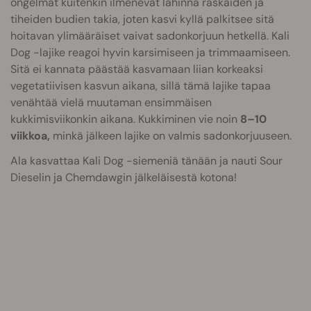
ongelmat kuitenkin ilmenevät lähinnä raskaiden ja
tiheiden budien takia, joten kasvi kyllä palkitsee sitä
hoitavan ylimääräiset vaivat sadonkorjuun hetkellä. Kali
Dog -lajike reagoi hyvin karsimiseen ja trimmaamiseen.
Sitä ei kannata päästää kasvamaan liian korkeaksi
vegetatiivisen kasvun aikana, sillä tämä lajike tapaa
venähtää vielä muutaman ensimmäisen
kukkimisviikonkin aikana. Kukkiminen vie noin
8–10
viikkoa,
minkä jälkeen lajike on valmis sadonkorjuuseen.
Ala kasvattaa Kali Dog -siemeniä tänään ja nauti Sour
Dieselin ja Chemdawgin jälkeläisestä kotona!