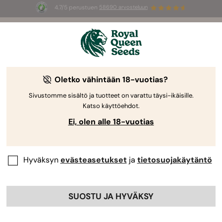
4.7/5 perustuen
58690 arvosteluun
🎁
3 White Widow Auto mag
INGYEN az
első 100 számára, aki használja az
AUGUST26 🌿
Oletko vähintään 18-vuotias?
Sivustomme sisältö ja tuotteet on varattu täysi-ikäisille.
Katso käyttöehdot.
Ei, olen alle 18-vuotias
Hyväksyn
evästeasetukset
ja
tietosuojakäytäntö
SUOSTU JA HYVÄKSY