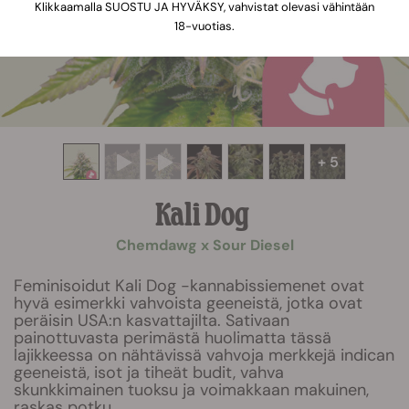
Klikkaamalla SUOSTU JA HYVÄKSY, vahvistat olevasi vähintään
18-vuotias.
+ 5
Kali Dog
Chemdawg x Sour Diesel
Feminisoidut Kali Dog -kannabissiemenet ovat
hyvä esimerkki vahvoista geeneistä, jotka ovat
peräisin USA:n kasvattajilta. Sativaan
painottuvasta perimästä huolimatta tässä
lajikkeessa on nähtävissä vahvoja merkkejä indican
geeneistä, isot ja tiheät budit, vahva
skunkkimainen tuoksu ja voimakkaan makuinen,
raskas potku.