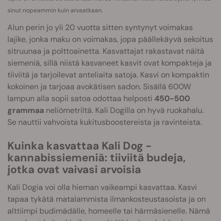
sinut nopeammin kuin arvaatkaan.
Alun perin jo yli 20 vuotta sitten syntynyt voimakas
lajike, jonka maku on voimakas, jopa päällekäyvä sekoitus
sitruunaa ja polttoainetta. Kasvattajat rakastavat näitä
siemeniä, sillä niistä kasvaneet kasvit ovat kompakteja ja
tiiviitä ja tarjoilevat anteliaita satoja. Kasvi on kompaktin
kokoinen ja tarjoaa avokätisen sadon. Sisällä 600W
lampun alla sopii satoa odottaa helposti
450-500
grammaa
neliömetriltä. Kali Dogilla on hyvä ruokahalu.
Se nauttii vahvoista kukitusboostereista ja ravinteista.
Kuinka kasvattaa Kali Dog -
kannabissiemeniä: tiiviitä budeja,
jotka ovat vaivasi arvoisia
Kali Dogia voi olla hieman vaikeampi kasvattaa. Kasvi
tapaa tykätä matalammista ilmankosteustasoista ja on
alttiimpi budimädälle, homeelle tai härmäsienelle. Nämä