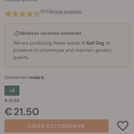
(103)
Kirjoita arvostelu
Vähäisen varaston siemenet
We are producing fewer seeds of
Kali Dog
to
preserve its phenotype and maintain genetic
quality.
Siementen
määrä
:
x3
€ 21.50
€ 21.50
LISÄÄ OSTOSKORIIN