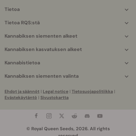
Tietoa
More
helpful
Tietoa RQS:stä
info
Kannabiksen siementen alkeet
Kannabiksen kasvatuksen alkeet
Kannabistietoa
Kannabiksen siementen valinta
Ehdot ja säännöt
|
Legal notice
|
Tietosuojapolitiikka
|
Evästekäytäntö
|
Sivustokartta
© Royal Queen Seeds, 2026. All rights
reserved