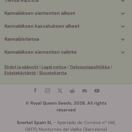
Tietoa RQS:stä
info
Kannabiksen siementen alkeet
Kannabiksen kasvatuksen alkeet
Kannabistietoa
Kannabiksen siementen valinta
Ehdot ja säännöt
|
Legal notice
|
Tietosuojapolitiikka
|
Evästekäytäntö
|
Sivustokartta
© Royal Queen Seeds, 2026. All rights
reserved
Snorkel Spain SL
- Apartado de Correos nº 146,
08170 Montornès del Vallès (Barcelona)