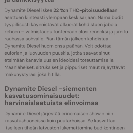
Dynamite Diesel iskee
22 %:n THC-pitoisuudellaan
asettuen kiinteästi ylempään keskisarjaan. Nämä budit
tyypillisesti käynnistävät alkuerät kohdistaen jabeja
kehoon – valmistaudu tuntemaan olosi rennoksi ja jumitu
rauhassa sohvalle. Pian tämän jälkeen kohdistaa
Dynamite Diesel huomionsa päähän. Voit odottaa
euforian ja luovuuden puuskia, jotka saavat sinut
etsimään kanavia uusien ideoidesi toteuttamiselle.
Maanläheiset, sitruksiset ja pippuriset maut räjäyttävät
makunystyräsi joka hitillä.
Dynamite Diesel -siementen
kasvatusominaisuudet:
harvinaislaatuista elinvoimaa
Dynamite Diesel järjestää erinomaisen show'n niin
kasvatushuoneissa kuin puutarhoissa. Se kasvattaa
itselleen tiheän latvuston lukemattomine budikohtineen,