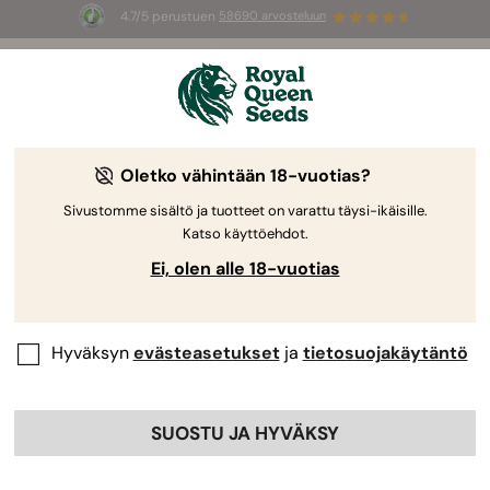
4.7/5 perustuen
58690 arvosteluun
🎁
3 White Widow Auto mag
INGYEN az
első 100 számára, aki használja az
AUGUST26 🌿
Oletko vähintään 18-vuotias?
Sivustomme sisältö ja tuotteet on varattu täysi-ikäisille.
Katso käyttöehdot.
Ei, olen alle 18-vuotias
Hyväksyn
evästeasetukset
ja
tietosuojakäytäntö
SUOSTU JA HYVÄKSY