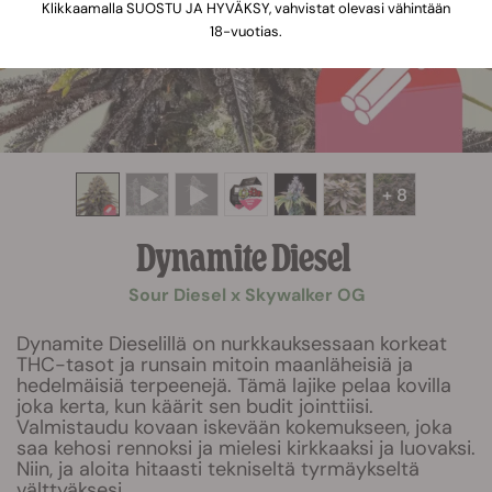
Klikkaamalla SUOSTU JA HYVÄKSY, vahvistat olevasi vähintään
18-vuotias.
+ 8
Dynamite Diesel
Sour Diesel x Skywalker OG
Dynamite Dieselillä on nurkkauksessaan korkeat
THC-tasot ja runsain mitoin maanläheisiä ja
hedelmäisiä terpeenejä. Tämä lajike pelaa kovilla
joka kerta, kun käärit sen budit jointtiisi.
Valmistaudu kovaan iskevään kokemukseen, joka
saa kehosi rennoksi ja mielesi kirkkaaksi ja luovaksi.
Niin, ja aloita hitaasti tekniseltä tyrmäykseltä
välttyäksesi.