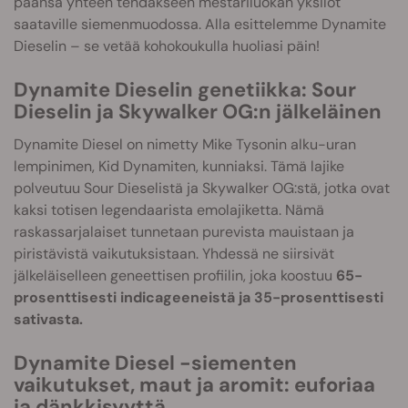
päänsä yhteen tehdäkseen mestariluokan yksilöt
saataville siemenmuodossa. Alla esittelemme Dynamite
Dieselin – se vetää kohokoukulla huoliasi päin!
Dynamite Dieselin genetiikka: Sour
Dieselin ja Skywalker OG:n jälkeläinen
Dynamite Diesel on nimetty Mike Tysonin alku-uran
lempinimen, Kid Dynamiten, kunniaksi. Tämä lajike
polveutuu Sour Dieselistä ja Skywalker OG:stä, jotka ovat
kaksi totisen legendaarista emolajiketta. Nämä
raskassarjalaiset tunnetaan purevista mauistaan ja
piristävistä vaikutuksistaan. Yhdessä ne siirsivät
jälkeläiselleen geneettisen profiilin, joka koostuu
65-
prosenttisesti indicageeneistä ja 35-prosenttisesti
sativasta.
Dynamite Diesel -siementen
vaikutukset, maut ja aromit: euforiaa
ja dänkkisyyttä