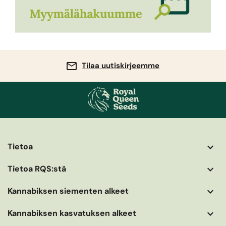
Tilaa uutiskirjeemme
Tietoa
More
helpful
Tietoa RQS:stä
info
Kannabiksen siementen alkeet
Kannabiksen kasvatuksen alkeet