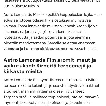
rakenteen ja boutique-tason kukinnot, jotka vievät sinut
uusiin ulottuvuuksiin.
Astro Lemonade F1 ei ole pelkkä huippuluokan lajike – se
edustaa fotoperiodisen F1-jalostuksen mullistavaa
voimaa. Tämä innovaatio muuttaa kannabiksen viljelyn
suunnan, tarjoten viljelijöille yhdenmukaisuutta,
luotettavuutta ja sadon potentiaalia, jota aiemmin
pidettiin mahdottomana. Samalla se antaa enemmän
vapautta ja hallintaa sisäkasvatuksen kasvuvaiheessa.
Astro Lemonade F1:n aromit, maut ja
vaikutukset: Kirpeitä terpeenejä ja
kirkasta mieltä
Astro Lemonade F1 -hybridisiemenet tuottavat tiiviitä,
terpeenirikkaita kukintoja, joissa yhdistyvät voimakkaat
sitruksen, männyn, yrttien ja dieselin vivahteet.
Terpeeniprofiilia hallitsee terpinoleeni, jota seuraavat β-
myreeni, β-karyofylleeni, β-pineeni ja β-otsimeeni.