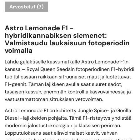
Arvostelut (7)
Astro Lemonade F1 -
hybridikannabiksen siemenet:
Valmistaudu laukaisuun fotoperiodin
voimalla
Lähde galaktiselle kasvumatkalle Astro Lemonade F1:n
kanssa – Royal Queen Seedsin fotoperiodinen F1-hybridi
tuo tullessaan raikkaan sitruunaiset maut ja luotettavat
F1-geenit. Tämän lajikkeen avulla saat suuret sadot,
tasaisen kasvun, enemmän kontrollia kasvuvaiheessa ja
vastustamattoman sitruksisen vetovoiman.
Astro Lemonade F1 on kehitetty Jungle Spice- ja Gorilla
Diesel -lajikkeiden pohjalta. Tämä F1-risteytys yhdistää
modernin jalostusteknologian ja klassisen perimän.
Lopputuloksena saat elinvoimaiset kasvit, vahvan