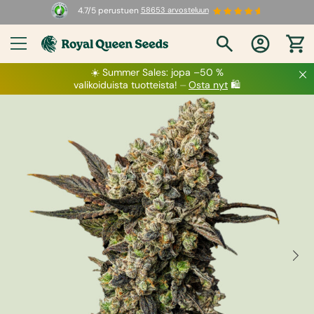
4.7/5 perustuen
58653 arvosteluun
☀️
Summer Sales
: jopa –50 %
valikoiduista tuotteista! ⏤
Osta nyt
🛍️