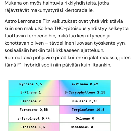
Mukana on myös haihtuvia rikkiyhdisteitä, jotka
räjäyttävät makunystyräsi kiertoradalle.
Astro Lemonade F1:n vaikutukset ovat yhtä virkistäviä
kuin sen maku. Korkea THC-pitoisuus yhdistyy selkeyttä
tuottaviin terpeeneihin, mikä luo keskittyneen ja
kohottavan pilven – täydellinen luovaan työskentelyyn,
sosiaalisiin hetkiin tai kirkkaaseen ajatteluun.
Rentouttava pohjavire pitää kuitenkin jalat maassa, joten
tämä F1-hybridi sopii niin päivään kuin iltaankin.