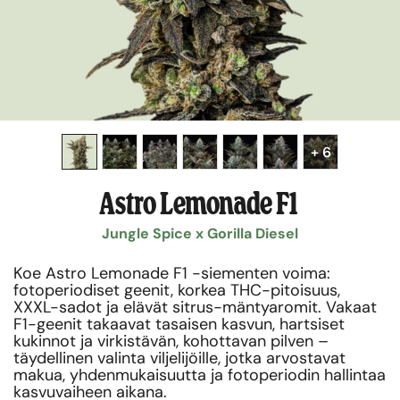
+ 6
Astro Lemonade F1
Jungle Spice x Gorilla Diesel
Koe Astro Lemonade F1 -siementen voima:
fotoperiodiset geenit, korkea THC-pitoisuus,
XXXL-sadot ja elävät sitrus-mäntyaromit. Vakaat
F1-geenit takaavat tasaisen kasvun, hartsiset
kukinnot ja virkistävän, kohottavan pilven –
täydellinen valinta viljelijöille, jotka arvostavat
makua, yhdenmukaisuutta ja fotoperiodin hallintaa
kasvuvaiheen aikana.