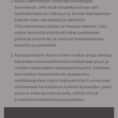
Budin rakennetesti: Kokeneet kasvattajat
huomaavat, onko budi tarpeeksi kuivaa vain
tarkkailemalla sen tekstuuria. Kuivien kannabiksen
kukkien tulisi olla keveitä ja tahmeita.
Ylikuivatetuissa kukissa on hauras rakenne. Liian
paljon kosteutta sisältävät kukat puolestaan
painavat enemmän ja tuntuvat kosketettaessa
kosteilta ja pehmeiltä.
Kosteusmittarit: Kuten niiden nimikin antaa olettaa,
käytetään kosteusmittareita mittaamaan puun ja
muiden materiaalien kosteuspitoisuutta. Edulliset,
esimerkiksi Amazonista tai vastaavista
verkkokaupoista tilatut kosteusmittarit onnistuvat
mittaamaan kannabiksen kukkien kosteuden, joten
sinun ei enää tarvitse arvailla, milloin siirtyä
kuivattamisvaiheesta kypsytykseen.