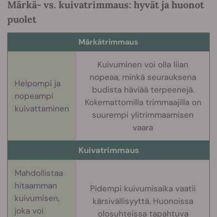
Märkä- vs. kuivatrimmaus: hyvät ja huonot
puolet
Märkätrimmaus
Kuivuminen voi olla liian
nopeaa, minkä seurauksena
Helpompi ja
budista häviää terpeenejä.
nopeampi
Kokemattomilla trimmaajilla on
kuivattaminen
suurempi ylitrimmaamisen
vaara
Kuivatrimmaus
Mahdollistaa
hitaamman
Pidempi kuivumisaika vaatii
kuivumisen,
kärsivällisyyttä. Huonoissa
joka voi
olosuhteissa tapahtuva