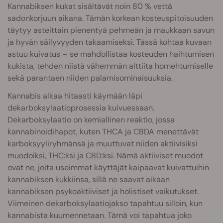
Kannabiksen kukat sisältävät noin 80 % vettä
sadonkorjuun aikana. Tämän korkean kosteuspitoisuuden
täytyy asteittain pienentyä pehmeän ja maukkaan savun
ja hyvän säilyvyyden takaamiseksi. Tässä kohtaa kuvaan
astuu kuivatus – se mahdollistaa kosteuden haihtumisen
kukista, tehden niistä vähemmän alttiita homehtumiselle
sekä parantaen niiden palamisominaisuuksia.
Kannabis alkaa hitaasti käymään läpi
dekarboksylaatioprosessia kuivuessaan.
Dekarboksylaatio on kemiallinen reaktio, jossa
kannabinoidihapot, kuten THCA ja CBDA menettävät
karboksyyliryhmänsä ja muuttuvat niiden aktiivisiksi
muodoiksi,
THC
:ksi ja
CBD
:ksi. Nämä aktiiviset muodot
ovat ne, joita useimmat käyttäjät kaipaavat kuivattuihin
kannabiksen kukkiinsa, sillä ne saavat aikaan
kannabiksen psykoaktiiviset ja holistiset vaikutukset.
Viimeinen dekarboksylaatiojakso tapahtuu silloin, kun
kannabista kuumennetaan. Tämä voi tapahtua joko