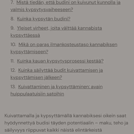
Mistä tiedän, että budini on kuivunut kunnolla ja
valmis kypsytysvaiheeseen?
Kuinka kypsytän budini?
Yleiset virheet, joita välttää kannabista
kypsyttäessä
Mikä on paras ilmankosteustaso kannabiksen
kypsyttämiseen?
Kuinka kauan kypsytysprosessi kestää?
Kuinka säilyttää budit kuivattamisen ja
kypsyttämisen jälkeen?
Kuivattaminen ja kypsyttäminen: avain
huippulaatuisiin satoihin
Kuivattamalla ja kypsyttämällä kannabiksesi oikein saat
hyödynnettyä budisi täyden potentiaalin – maku, teho ja
säilyvyys riippuvat kaikki näistä elintärkeistä