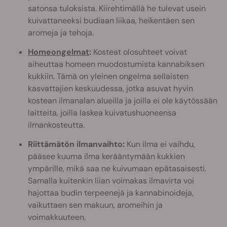
satonsa tuloksista. Kiirehtimällä he tulevat usein
kuivattaneeksi budiaan liikaa, heikentäen sen
aromeja ja tehoja.
Homeongelmat
:
Kosteat olosuhteet voivat
aiheuttaa homeen muodostumista kannabiksen
kukkiin. Tämä on yleinen ongelma sellaisten
kasvattajien keskuudessa, jotka asuvat hyvin
kostean ilmanalan alueilla ja joilla ei ole käytössään
laitteita, joilla laskea kuivatushuoneensa
ilmankosteutta.
Riittämätön ilmanvaihto:
Kun ilma ei vaihdu,
pääsee kuuma ilma kerääntymään kukkien
ympärille, mikä saa ne kuivumaan epätasaisesti.
Samalla kuitenkin liian voimakas ilmavirta voi
hajottaa budin terpeenejä ja kannabinoideja,
vaikuttaen sen makuun, aromeihin ja
voimakkuuteen.