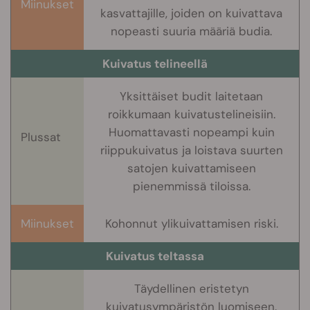
Miinukset
kasvattajille, joiden on kuivattava
nopeasti suuria määriä budia.
Kuivatus telineellä
Yksittäiset budit laitetaan
roikkumaan kuivatustelineisiin.
Huomattavasti nopeampi kuin
Plussat
riippukuivatus ja loistava suurten
satojen kuivattamiseen
pienemmissä tiloissa.
Miinukset
Kohonnut ylikuivattamisen riski.
Kuivatus teltassa
Täydellinen eristetyn
kuivatusympäristön luomiseen.