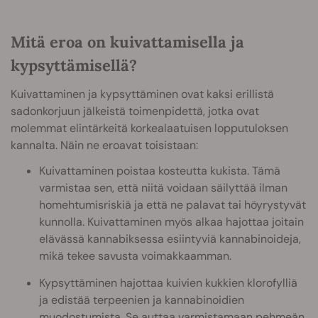
Mitä eroa on kuivattamisella ja
kypsyttämisellä?
Kuivattaminen ja kypsyttäminen ovat kaksi erillistä
sadonkorjuun jälkeistä toimenpidettä, jotka ovat
molemmat elintärkeitä korkealaatuisen lopputuloksen
kannalta. Näin ne eroavat toisistaan:
Kuivattaminen poistaa kosteutta kukista. Tämä
varmistaa sen, että niitä voidaan säilyttää ilman
homehtumisriskiä ja että ne palavat tai höyrystyvät
kunnolla. Kuivattaminen myös alkaa hajottaa joitain
elävässä kannabiksessa esiintyviä kannabinoideja,
mikä tekee savusta voimakkaamman.
Kypsyttäminen hajottaa kuivien kukkien klorofylliä
ja edistää terpeenien ja kannabinoidien
muodostumista. Se auttaa varmistamaan pehmeän,