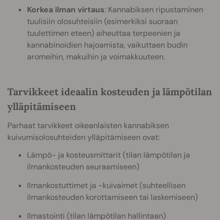
Korkea ilman virtaus
: Kannabiksen ripustaminen
tuulisiin olosuhteisiin (esimerkiksi suoraan
tuulettimen eteen) aiheuttaa terpeenien ja
kannabinoidien hajoamista, vaikuttaen budin
aromeihin, makuihin ja voimakkuuteen.
Tarvikkeet ideaalin kosteuden ja lämpötilan
ylläpitämiseen
Parhaat tarvikkeet oikeanlaisten kannabiksen
kuivumisolosuhteiden ylläpitämiseen ovat:
Lämpö- ja kosteusmittarit (tilan lämpötilan ja
ilmankosteuden seuraamiseen)
Ilmankostuttimet ja -kuivaimet (suhteellisen
ilmankosteuden korottamiseen tai laskemiseen)
Ilmastointi (tilan lämpötilan hallintaan)