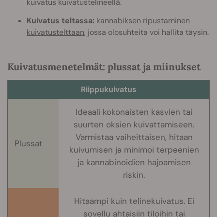
kuivatus kuivatustelineellä.
Kuivatus teltassa:
kannabiksen ripustaminen
kuivatustelttaan
, jossa olosuhteita voi hallita täysin.
Kuivatusmenetelmät: plussat ja miinukset
Riippukuivatus
Ideaali kokonaisten kasvien tai
suurten oksien kuivattamiseen.
Varmistaa vaiheittaisen, hitaan
Plussat
kuivumisen ja minimoi terpeenien
ja kannabinoidien hajoamisen
riskin.
Hitaampi kuin telinekuivatus. Ei
sovellu ahtaisiin tiloihin tai