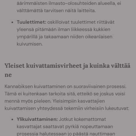
äärimmäisten ilmasto-olosuhteiden alueella, ei
välttämättä tarvitsen näitä laitteita.
Tuulettimet:
oskilloivat tuulettimet riittävät
yleensä pitämään ilman liikkeessä kukkien
ympärillä ja takaamaan niiden oikeanlaisen
kuivumisen.
Yleiset kuivattamisvirheet ja kuinka välttää
ne
Kannabiksen kuivattaminen on suoraviivainen prosessi.
Tämä ei kuitenkaan tarkoita sitä, etteikö se joskus voisi
mennä myös pieleen. Yleisimpiin kasvattajien
kuivattamisen yhteydessä tekemiin virheisiin lukeutuvat:
Ylikuivattaminen:
Jotkut kokemattomat
kasvattajat saattavat pyrkiä nopeuttamaan
prosessia halutessaan jo päästä nauttimaan