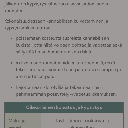
jälkeen, on kypsytysvaihe ratkaiseva sadon laadun
kannalta.
Kokonaisuudessaan kannabiksen kuivattaminen ja
kypsyttäminen auttaa:
poistamaan kosteutta tuoreista kannabiksen
kukista, jotta niitä voidaan polttaa ja vapettaa sekä
säilyttää ilman homehtumisen riskiä.
aktivoimaan
kannabinoideja
ja
terpeenejä
, mikä
tekee budistasi voimakkaampaa, maukkaampaa ja
aromaattisempaa.
hajottamaan klorofylliä ja takaamaan näin
pehmeämmän
pössyttely-/vapetuskokemuksen
.
Oikeanlainen kuivatus ja kypsytys
Maku ja
Täyteläinen, tuoksuva ja
aromi
vivahteikas