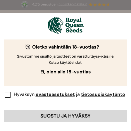
4.7/5 perustuen
58690 arvosteluun
☀️
Summer Sales
: jopa –50 %
valikoiduista tuotteista! ⏤
Osta nyt
🛍️
Royal Queen Seedsiltä
Kannabiksen kasvatusopas
Oletko vähintään 18-vuotias?
Sivustomme sisältö ja tuotteet on varattu täysi-ikäisille.
Katso käyttöehdot.
Kasvatusopas Aihehaku
Ei, olen alle 18-vuotias
Hyväksyn
evästeasetukset
ja
tietosuojakäytäntö
SUOSTU JA HYVÄKSY