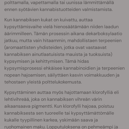
polttamalla, vapettamalla tai uunissa lämmittämällä
ennen syötävien kannabistuotteiden valmistamista.
Kun kannabiksen kukat on kuivattu, auttaa
kypsyttämisvaihe vielä hienosäätämään niiden laadun
äärimmilleen. Tämän prosessin aikana dekarboksylaatio
jatkuu, mutta vain hitaammin, mahdollistaen terpeenien
(aromaattisten yhdisteiden, jotka ovat vastaavat
kannabiksen ainutlaatuisista mauista ja tuoksuista)
kypsymisen ja kehittymisen. Tämä hidas
kypsymisprosessi ehkäisee kannabinoidien ja terpeenien
nopean hajoamisen, säilyttäen kasvin voimakkuuden ja
tehostaen yleistä polttelukokemusta.
Kypsyttäminen auttaa myös hajottamaan klorofylliä eli
lehtivihreää, joka on kannabiksen vihreän värin
aikaansaava pigmentti. Kun klorofylli hajoaa, poistuu
kannabiksesta sen tuoreelle tai kypsyttämättömälle
kukalle tyypillinen karkea, yskimään saava ja
ruohomainen maku. Lopputuloksena on pehmeämpi ja