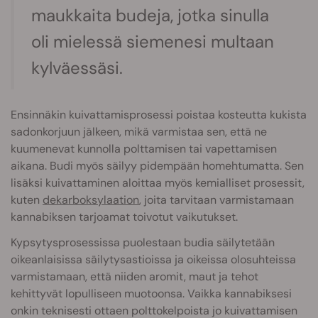
maukkaita budeja, jotka sinulla
oli mielessä siemenesi multaan
kylväessäsi.
Ensinnäkin kuivattamisprosessi poistaa kosteutta kukista
sadonkorjuun jälkeen, mikä varmistaa sen, että ne
kuumenevat kunnolla polttamisen tai vapettamisen
aikana. Budi myös säilyy pidempään homehtumatta. Sen
lisäksi kuivattaminen aloittaa myös kemialliset prosessit,
kuten
dekarboksylaation
, joita tarvitaan varmistamaan
kannabiksen tarjoamat toivotut vaikutukset.
Kypsytysprosessissa puolestaan budia säilytetään
oikeanlaisissa säilytysastioissa ja oikeissa olosuhteissa
varmistamaan, että niiden aromit, maut ja tehot
kehittyvät lopulliseen muotoonsa. Vaikka kannabiksesi
onkin teknisesti ottaen polttokelpoista jo kuivattamisen