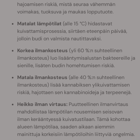
hajoamisen riskiä, mistä seuraa vähemmän
voimakas, tuoksuva ja maukas lopputuote.
Matalat lämpötilat
(alle 15 °C) hidastavat
kuivattamisprosessia, siirtäen eteenpäin päivää,
jolloin budi on valmista nautittavaksi.
Korkea ilmankosteus
(yli 60 %:n suhteellinen
ilmankosteus) luo lisääntymisalustan bakteereille ja
sienille, lisäten budin homehtumisen riskiä.
Matala ilmankosteus
(alle 40 %:n suhteellinen
ilmankosteus) lisää kannabiksen ylikuivattamisen
riskiä, hajottaen sen kannabinoideja ja terpeenejä.
Heikko ilman virtaus:
Puutteellinen ilmanvirtaus
mahdollistaa lämpötilan nousemisen seisovan
ilman kerääntyessä kuivatustilaan. Tämä kohottaa
alueen lämpötilaa, saaden aikaan aiemmin
mainittuja korkeisiin lämpötiloihin liittyviä ongelmia.