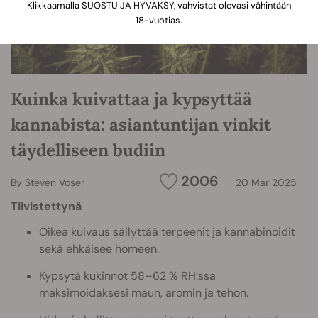
Klikkaamalla SUOSTU JA HYVÄKSY, vahvistat olevasi vähintään
18-vuotias.
Kuinka kuivattaa ja kypsyttää
kannabista: asiantuntijan vinkit
täydelliseen budiin
2006
By
Steven Voser
20 Mar 2025
Tiivistettynä
Oikea kuivaus säilyttää terpeenit ja kannabinoidit
sekä ehkäisee homeen.
Kypsytä kukinnot 58–62 % RH:ssa
maksimoidaksesi maun, aromin ja tehon.