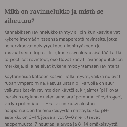
Mikä on ravinnelukko ja mistä se
aiheutuu?
Kannabiksen ravinnelukko syntyy silloin, kun kasvit eivät
kykene imemään itseensä maaperästä ravinteita, jotka
ne tarvitsevat selviytyäkseen, kehittyäkseen ja
kasvaakseen. Jopa silloin, kun kasvualusta sisältää kaikki
tarpeelliset ravinteet, osoittavat kasvit ravinnepuutoksen
merkkejä, sillä ne eivät kykene hyödyntämään ravinteita.
Käytännössä katsoen kasvisi nälkiintyvät, vaikka ne ovat
ruoan ympäröiminä. Kasvualustan
pH-arvolla
on suuri
vaikutus kasvin ravinteiden käytölle. Kirjaimet "pH" ovat
peräisin englanninkielen sanoista "potential of hydrogen",
vedyn potentiaali. pH-arvo on kasvualustan
happamuuden tai emäksisyyden mittayksikkö. pH-
asteikko on 0–14, jossa arvot 0–6 merkitsevät
happamuutta, 7 neutraalia arvoa ja 8–14 emäksisyyttä.