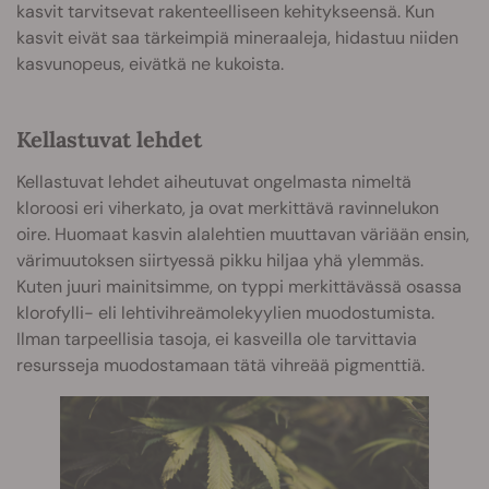
kasvit tarvitsevat rakenteelliseen kehitykseensä. Kun
kasvit eivät saa tärkeimpiä mineraaleja, hidastuu niiden
kasvunopeus, eivätkä ne kukoista.
Kellastuvat lehdet
Kellastuvat lehdet aiheutuvat ongelmasta nimeltä
kloroosi eri viherkato, ja ovat merkittävä ravinnelukon
oire. Huomaat kasvin alalehtien muuttavan väriään ensin,
värimuutoksen siirtyessä pikku hiljaa yhä ylemmäs.
Kuten juuri mainitsimme, on typpi merkittävässä osassa
klorofylli- eli lehtivihreämolekyylien muodostumista.
Ilman tarpeellisia tasoja, ei kasveilla ole tarvittavia
resursseja muodostamaan tätä vihreää pigmenttiä.