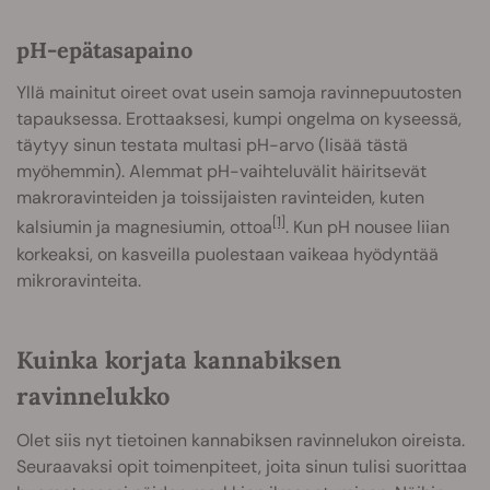
pH-epätasapaino
Yllä mainitut oireet ovat usein samoja ravinnepuutosten
tapauksessa. Erottaaksesi, kumpi ongelma on kyseessä,
täytyy sinun testata multasi pH-arvo (lisää tästä
myöhemmin). Alemmat pH-vaihteluvälit häiritsevät
makroravinteiden ja toissijaisten ravinteiden, kuten
[1]
kalsiumin ja magnesiumin, ottoa
. Kun pH nousee liian
korkeaksi, on kasveilla puolestaan vaikeaa hyödyntää
mikroravinteita.
Kuinka korjata kannabiksen
ravinnelukko
Olet siis nyt tietoinen kannabiksen ravinnelukon oireista.
Seuraavaksi opit toimenpiteet, joita sinun tulisi suorittaa