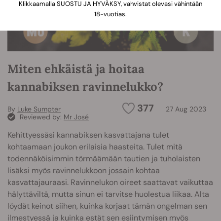
Klikkaamalla SUOSTU JA HYVÄKSY, vahvistat olevasi vähintään
18-vuotias.
Miten ehkäistä ja hoitaa
kannabiksen ravinnelukko?
377
By
Luke Sumpter
27 Aug 2023
Reviewed by:
Mr José
Kehittyessäsi kannabiksen kasvattajana tulet
kohtaamaan joukon erilaisia haasteita. Tulet mitä
todennäköisimmin törmäämään tautien ja tuholaisten
lisäksi myös ravinnelukkoon jossain kohtaa
kasvattajauraasi. Ravinnelukon oireet saattavat vaikuttaa
hälyttäviltä, mutta sinun ei tarvitse huolestua liikaa. Alta
löydät keinot siihen, kuinka korjaat tämän ongelman sen
ilmestyessä ja kuinka estät sen esiintymisen myös