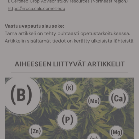
Certified Crop Advisor study resources (Northeast region)
https://nrcca.cals.cornell.edu
Vastuuvapautuslauseke:
Tämä artikkeli on tehty puhtaasti opetustarkoituksessa.
Artikkelin sisältämät tiedot on kerätty ulkoisista lähteistä.
AIHEESEEN LIITTYVÄT ARTIKKELIT