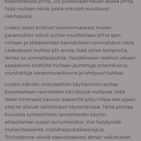
boostataksesi pH:ta. Jos puolestaan haluat laskea pH:ta,
lisää multaan rikkiä, jonka mikrobit muuttavat
rikkihapoksi.
Lisäksi useat erilaiset luonnonmukaiset mullan
parannukset voivat auttaa muuttamaan pH:ta ajan
mittaan ja ehkäisemään kannabiksen ravinnelukon riskiä.
Laskeaksesi multasi pH-arvoa, lisää siihen kompostia,
lantaa tai sinimailasjauhoa. Vastakkaisen reaktion aikaan
saadaksesi sisällytä multaan jauhettuja osterinkuoria,
murskattuja kananmunankuoria ja lehtipuun tuhkaa.
Lisäksi mikrobi-inokulaattien käyttäminen auttaa
boostaamaan ravinteiden kierrätystä mullassa, mikä
tekee mineraalit kasvien saataville pikku hiljaa sen sijaan,
että ne olisivat välittömästi käytettävissä. Tämä poistaa
kuvioista synteettisten lannoitteiden käytön
aiheuttaman suolan kertymisriskin. Voit hyödyntää
mykorritsasientä, maitohappobakteereja ja
Trichoderma-sieniä saavuttaaksesi tämän vaikutuksen.