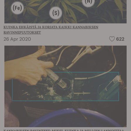
KUINKA EHKÄISTÄ JA KORJATA KAIKKI KANNABIKSEN
RAVINNEPUUTOKSET
26 Apr 2020
622
KANNABIKSEN RAVINTEET: MIKSI, KUINKA JA MILLOIN LANNOITTAA