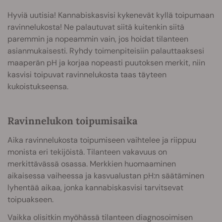
Hyviä uutisia! Kannabiskasvisi kykenevät kyllä toipumaan
ravinnelukosta! Ne palautuvat siitä kuitenkin siitä
paremmin ja nopeammin vain, jos hoidat tilanteen
asianmukaisesti. Ryhdy toimenpiteisiin palauttaaksesi
maaperän pH ja korjaa nopeasti puutoksen merkit, niin
kasvisi toipuvat ravinnelukosta taas täyteen
kukoistukseensa.
Ravinnelukon toipumisaika
Aika ravinnelukosta toipumiseen vaihtelee ja riippuu
monista eri tekijöistä. Tilanteen vakavuus on
merkittävässä osassa. Merkkien huomaaminen
aikaisessa vaiheessa ja kasvualustan pH:n säätäminen
lyhentää aikaa, jonka kannabiskasvisi tarvitsevat
toipuakseen.
Vaikka olisitkin myöhässä tilanteen diagnosoimisen