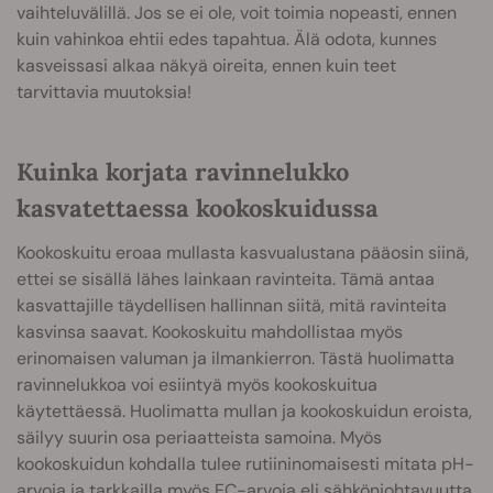
vaihteluvälillä. Jos se ei ole, voit toimia nopeasti, ennen
kuin vahinkoa ehtii edes tapahtua. Älä odota, kunnes
kasveissasi alkaa näkyä oireita, ennen kuin teet
tarvittavia muutoksia!
Kuinka korjata ravinnelukko
kasvatettaessa kookoskuidussa
Kookoskuitu eroaa mullasta kasvualustana pääosin siinä,
ettei se sisällä lähes lainkaan ravinteita. Tämä antaa
kasvattajille täydellisen hallinnan siitä, mitä ravinteita
kasvinsa saavat. Kookoskuitu mahdollistaa myös
erinomaisen valuman ja ilmankierron. Tästä huolimatta
ravinnelukkoa voi esiintyä myös kookoskuitua
käytettäessä. Huolimatta mullan ja kookoskuidun eroista,
säilyy suurin osa periaatteista samoina. Myös
kookoskuidun kohdalla tulee rutiininomaisesti mitata pH-
arvoja ja tarkkailla myös
EC
-arvoja eli sähkönjohtavuutta.