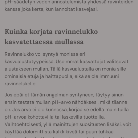
pH-säädetyn veden annostelemista yhdessä ravinteiden
kanssa joka kerta, kun lannoitat kasvejasi.
Kuinka korjata ravinnelukko
kasvatettaessa mullassa
Ravinnelukko voi syntyä monissa eri
kasvualustatyypeissä. Useimmat kasvattajat valitsevat
alustakseen mullan. Tällä kasvualustalla on monia sille
ominaisia etuja ja haittapuolia, eikä se ole immuuni
ravinnelukolle.
Jos epäilet tämän ongelman syntyneen, täytyy sinun
ensin testata mullan pH-arvo nähdäksesi, mikä tilanne
on. Jos arvo ei ole kunnossa, korjaa se edellä mainituilla
pH-arvoa kohottavilla tai laskevilla tuotteilla.
Vaihtoehtoisesti, yllä mainittujen suositusten lisäksi, voit
käyttää dolomiittista kalkkikiveä tai puun tuhkaa