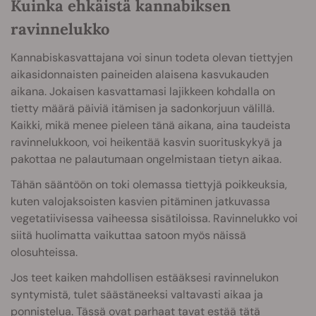
Kuinka ehkäistä kannabiksen
ravinnelukko
Kannabiskasvattajana voi sinun todeta olevan tiettyjen
aikasidonnaisten paineiden alaisena kasvukauden
aikana. Jokaisen kasvattamasi lajikkeen kohdalla on
tietty määrä päiviä itämisen ja sadonkorjuun välillä.
Kaikki, mikä menee pieleen tänä aikana, aina taudeista
ravinnelukkoon, voi heikentää kasvin suorituskykyä ja
pakottaa ne palautumaan ongelmistaan tietyn aikaa.
Tähän sääntöön on toki olemassa tiettyjä poikkeuksia,
kuten valojaksoisten kasvien pitäminen jatkuvassa
vegetatiivisessa vaiheessa sisätiloissa. Ravinnelukko voi
siitä huolimatta vaikuttaa satoon myös näissä
olosuhteissa.
Jos teet kaiken mahdollisen estääksesi ravinnelukon
syntymistä, tulet säästäneeksi valtavasti aikaa ja
ponnistelua. Tässä ovat parhaat tavat estää tätä