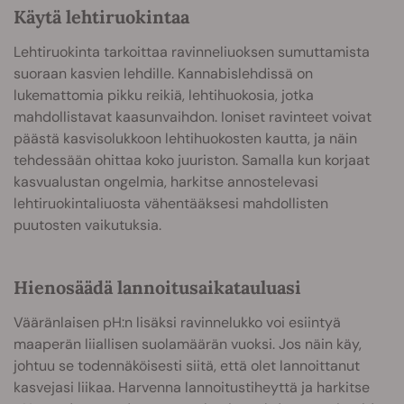
Käytä lehtiruokintaa
Lehtiruokinta tarkoittaa ravinneliuoksen sumuttamista
suoraan kasvien lehdille. Kannabislehdissä on
lukemattomia pikku reikiä, lehtihuokosia, jotka
mahdollistavat kaasunvaihdon. Ioniset ravinteet voivat
päästä kasvisolukkoon lehtihuokosten kautta, ja näin
tehdessään ohittaa koko juuriston. Samalla kun korjaat
kasvualustan ongelmia, harkitse annostelevasi
lehtiruokintaliuosta vähentääksesi mahdollisten
puutosten vaikutuksia.
Hienosäädä lannoitusaikatauluasi
Vääränlaisen pH:n lisäksi ravinnelukko voi esiintyä
maaperän liiallisen suolamäärän vuoksi. Jos näin käy,
johtuu se todennäköisesti siitä, että olet lannoittanut
kasvejasi liikaa. Harvenna lannoitustiheyttä ja harkitse