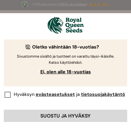
4.7/5 perustuen
58653 arvosteluun
⏳
1+1
-
Rajoitettu erikoistarjous
3d 2h 22m 45s
🌱
Royal Queen Seedsiltä
Kannabiksen kasvatusopas
Oletko vähintään 18-vuotias?
Sivustomme sisältö ja tuotteet on varattu täysi-ikäisille.
Katso käyttöehdot.
Kasvatusopas Aihehaku
Ei, olen alle 18-vuotias
Hyväksyn
evästeasetukset
ja
tietosuojakäytäntö
SUOSTU JA HYVÄKSY