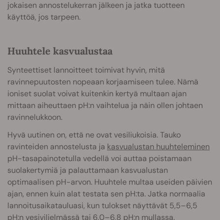
jokaisen annostelukerran jälkeen ja jatka tuotteen
käyttöä, jos tarpeen.
Huuhtele kasvualustaa
Synteettiset lannoitteet toimivat hyvin, mitä
ravinnepuutosten nopeaan korjaamiseen tulee. Nämä
ioniset suolat voivat kuitenkin kertyä multaan ajan
mittaan aiheuttaen pH:n vaihtelua ja näin ollen johtaen
ravinnelukkoon.
Hyvä uutinen on, että ne ovat vesiliukoisia. Tauko
ravinteiden annostelusta ja
kasvualustan huuhteleminen
pH-tasapainotetulla vedellä voi auttaa poistamaan
suolakertymiä ja palauttamaan kasvualustan
optimaalisen pH-arvon. Huuhtele multaa useiden päivien
ajan, ennen kuin alat testata sen pH:ta. Jatka normaalia
lannoitusaikatauluasi, kun tulokset näyttävät 5,5–6,5
pH:n vesiviljelmässä tai 6,0–6,8 pH:n mullassa.