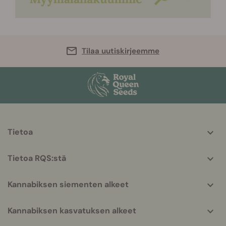
Tilaa uutiskirjeemme
More
Tietoa
helpful
info
Tietoa RQS:stä
Kannabiksen siementen alkeet
Kannabiksen kasvatuksen alkeet