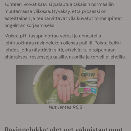
suhteen, voivat kasvisi palautua takaisin normaaliin
muutamassa viikossa. Hyväksy, että prosessi on
asteittainen ja tee tarvittavat yllä kuvatut toimenpiteet
ongelman korjaamiseksi.
Muista pH-tasapainottaa vetesi ja annostella
lehtiruokintaa ravinnelukon ollessa päällä. Poista kaikki
lehdet, jotka näyttävät siltä, etteivät tule toipumaan
ohjataksesi resursseja uusille, nuorille ja terveille lehdille.
Nutrientes RQS
Ravinnelukko: olet nyt valmistautunut