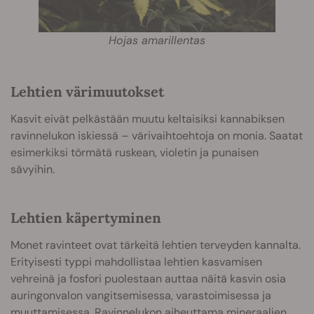
Hojas amarillentas
Lehtien värimuutokset
Kasvit eivät pelkästään muutu keltaisiksi kannabiksen
ravinnelukon iskiessä – värivaihtoehtoja on monia. Saatat
esimerkiksi törmätä ruskean, violetin ja punaisen
sävyihin.
Lehtien käpertyminen
Monet ravinteet ovat tärkeitä lehtien terveyden kannalta.
Erityisesti typpi mahdollistaa lehtien kasvamisen
vehreinä ja fosfori puolestaan auttaa näitä kasvin osia
auringonvalon vangitsemisessa, varastoimisessa ja
muuttamisessa. Ravinnelukon aiheuttama mineraalien