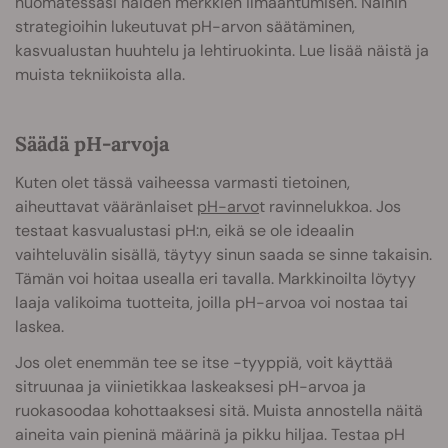
huomatessasi näiden merkkien ilmaantumisen. Näihin
strategioihin lukeutuvat pH-arvon säätäminen,
kasvualustan huuhtelu ja lehtiruokinta. Lue lisää näistä ja
muista tekniikoista alla.
Säädä pH-arvoja
Kuten olet tässä vaiheessa varmasti tietoinen,
aiheuttavat vääränlaiset
pH-arvo
t ravinnelukkoa. Jos
testaat kasvualustasi pH:n, eikä se ole ideaalin
vaihteluvälin sisällä, täytyy sinun saada se sinne takaisin.
Tämän voi hoitaa usealla eri tavalla. Markkinoilta löytyy
laaja valikoima tuotteita, joilla pH-arvoa voi nostaa tai
laskea.
Jos olet enemmän tee se itse -tyyppiä, voit käyttää
sitruunaa ja viinietikkaa laskeaksesi pH-arvoa ja
ruokasoodaa kohottaaksesi sitä. Muista annostella näitä
aineita vain pieninä määrinä ja pikku hiljaa. Testaa pH