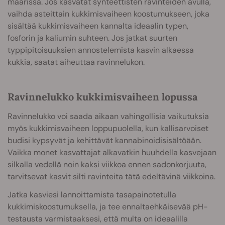
määrissä. Jos kasvatat synteettisten ravinteiden avulla,
vaihda asteittain kukkimisvaiheen koostumukseen, joka
sisältää kukkimisvaiheen kannalta ideaalin typen,
fosforin ja kaliumin suhteen. Jos jatkat suurten
typpipitoisuuksien annostelemista kasvin alkaessa
kukkia, saatat aiheuttaa ravinnelukon.
Ravinnelukko kukkimisvaiheen lopussa
Ravinnelukko voi saada aikaan vahingollisia vaikutuksia
myös kukkimisvaiheen loppupuolella, kun kallisarvoiset
budisi kypsyvät ja kehittävät kannabinoidisisältöään.
Vaikka monet kasvattajat alkavatkin huuhdella kasvejaan
silkalla vedellä noin kaksi viikkoa ennen sadonkorjuuta,
tarvitsevat kasvit silti ravinteita tätä edeltävinä viikkoina.
Jatka kasviesi lannoittamista tasapainotetulla
kukkimiskoostumuksella, ja tee ennaltaehkäisevää pH-
testausta varmistaaksesi, että multa on ideaalilla