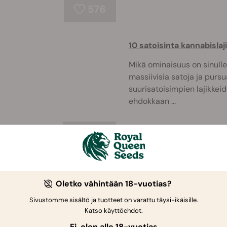
576
10 satoisinta kannabislaj
Mikä ominaisuus on sinulle
massiivisia satoja ja purs
suurisatoisimpien lajikkei
ehdokkaan ...
456
Vuoden 2026 Top 10 indi
Oletko vähintään 18-vuotias?
Indica-lajikkeet ovat voi
Sivustomme sisältö ja tuotteet on varattu täysi-ikäisille.
ympäri maailman. Ne eivät 
Katso käyttöehdot.
vaan tarjoavat myös monen
piristävään. J ...
Ei, olen alle 18-vuotias