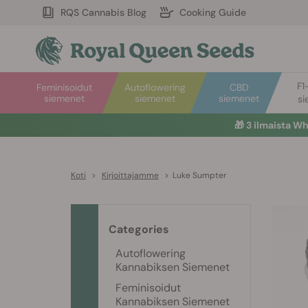
RQS Cannabis Blog
Cooking Guide
F1
Feminisoidut
Autoflowering
CBD
siemenet
siemenet
siemenet
si
🎁
3 ilmaista W
Koti
>
Kirjoittajamme
>
Luke Sumpter
Categories
Autoflowering
Kannabiksen Siemenet
Feminisoidut
Kannabiksen Siemenet