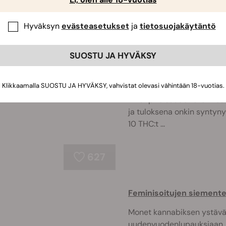
Hyväksyn
evästeasetukset
ja
tietosuojakäytäntö
644
SUOSTU JA HYVÄKSY
Top 10 THC-lajikkeet vu
Klikkaamalla SUOSTU JA HYVÄKSY, vahvistat olevasi vähintään 18-vuotias.
Kannabiksen jalostuksessa
THC-pitoisuudet ovat nous
ja tuloksena onkin syntynyt
10 THC:t ...
627
Feminisoitujen siemente
Monet kannabiksen ystävä
uudenvuodenlupauksiaan. M