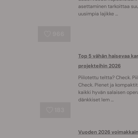
asettaminen tarkoittaa su
uusimpia lajikke ...
966
Top 5 vähän haisevaa kann
projekteihin 2026
Piilotettu teltta? Check. 
Check. Pienet ja kompaktit
kaikki hyvän salaisen oper
dänkkiset lem ...
183
Vuoden 2026 voimakkaim