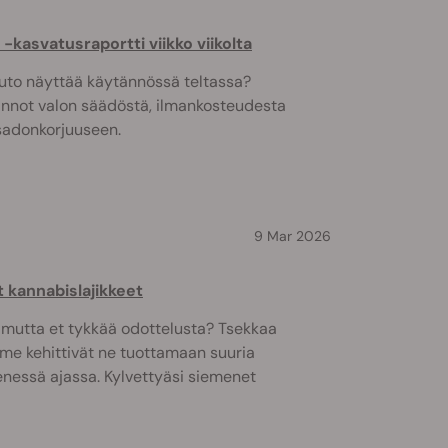
kasvatusraportti viikko viikolta
uto näyttää käytännössä teltassa?
ainnot valon säädöstä, ilmankosteudesta
 sadonkorjuuseen.
9 Mar 2026
kannabislajikkeet
, mutta et tykkää odottelusta? Tsekkaa
mme kehittivät ne tuottamaan suuria
nessä ajassa. Kylvettyäsi siemenet