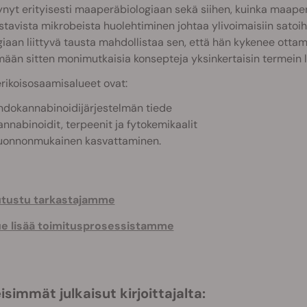
ynyt erityisesti maaperäbiologiaan sekä siihen, kuinka maaper
avista mikrobeista huolehtiminen johtaa ylivoimaisiin satoihi
giaan liittyvä tausta mahdollistaa sen, että hän kykenee ottam
mään sitten monimutkaisia konsepteja yksinkertaisin termein la
rikoisosaamisalueet ovat:
ndokannabinoidijärjestelmän tiede
annabinoidit, terpeenit ja fytokemikaalit
uonnonmukainen kasvattaminen.
utustu tarkastajamme
e lisää toimitusprosessistamme
isimmät julkaisut kirjoittajalta: