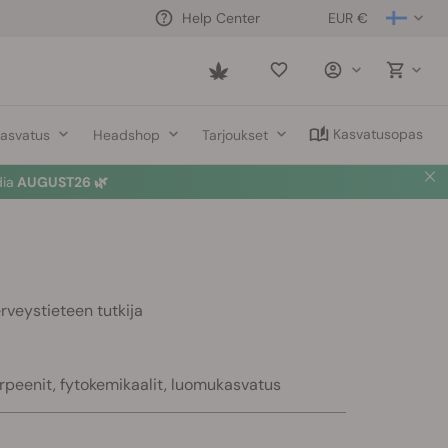
EUR €
Help Center
Saved
items
Kasvatusopas
asvatus
Headshop
Tarjoukset
dia
AUGUST26 🌿
rveystieteen tutkija
erpeenit, fytokemikaalit, luomukasvatus