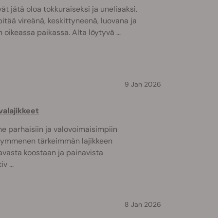
ät jätä oloa tokkuraiseksi ja uneliaaksi.
pitää vireänä, keskittyneenä, luovana ja
 oikeassa paikassa. Alta löytyvä ...
9 Jan 2026
alajikkeet
e parhaisiin ja valovoimaisimpiin
kymmenen tärkeimmän lajikkeen
avasta koostaan ja painavista
v ...
8 Jan 2026