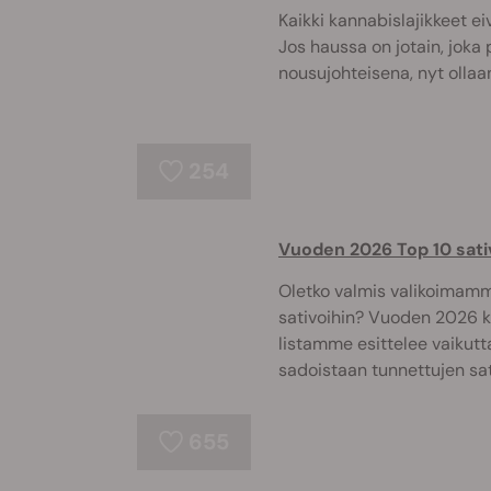
Kaikki kannabislajikkeet eiv
Jos haussa on jotain, joka 
nousujohteisena, nyt ollaan
254
Vuoden 2026 Top 10 sativ
Oletko valmis valikoimamm
sativoihin? Vuoden 2026 
listamme esittelee vaikutt
sadoistaan tunnettujen sati
655