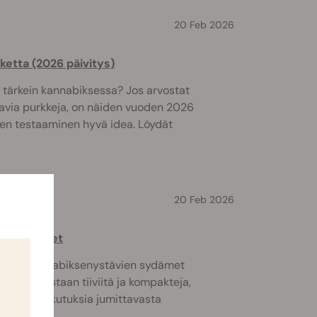
20 Feb 2026
iketta (2026 päivitys)
 tärkein kannabiksessa? Jos arvostat
uavia purkkeja, on näiden vuoden 2026
den testaaminen hyvä idea. Löydät
20 Feb 2026
ca-lajikkeet
ttaneet kannabiksenystävien sydämet
ole ainoastaan tiiviitä ja kompakteja,
laisia vaikutuksia jumittavasta