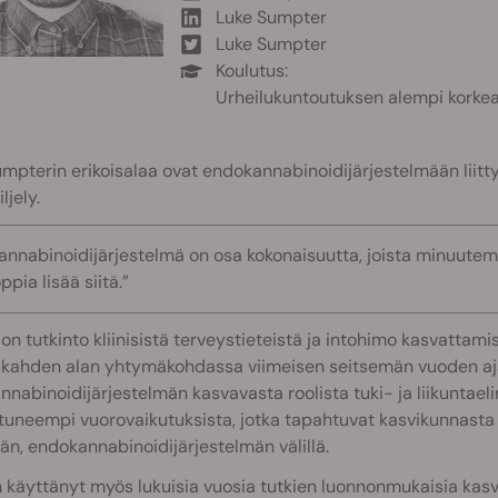
Luke Sumpter
Luke Sumpter
Koulutus:
Urheilukuntoutuksen alempi korkea
mpterin erikoisalaa ovat endokannabinoidijärjestelmään liitty
ljely.
nnabinoidijärjestelmä on osa kokonaisuutta, joista minuutem
ppia lisää siitä.”
 on tutkinto kliinisistä terveystieteistä ja intohimo kasvattam
kahden alan yhtymäkohdassa viimeisen seitsemän vuoden ajan.
nabinoidijärjestelmän kasvavasta roolista tuki- ja liikuntaeli
tuneempi vuorovaikutuksista, jotka tapahtuvat kasvikunnasta 
jän, endokannabinoidijärjestelmän välillä.
 käyttänyt myös lukuisia vuosia tutkien luonnonmukaisia kasv