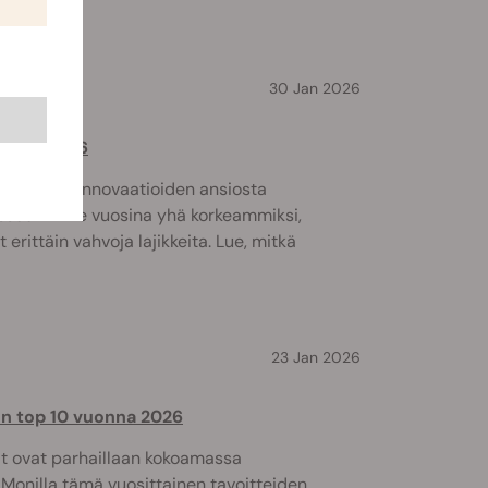
30 Jan 2026
odelle 2026
 tehtyjen innovaatioiden ansiosta
seet viime vuosina yhä korkeammiksi,
 erittäin vahvoja lajikkeita. Lue, mitkä
23 Jan 2026
n top 10 vuonna 2026
t ovat parhaillaan kokoamassa
onilla tämä vuosittainen tavoitteiden