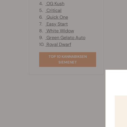
4.
OG Kush
5.
Critical
6.
Quick One
7.
Easy Start
8.
White Widow
9.
Green Gelato Auto
10.
Royal Dwarf
TOP 10 KANNABIKSEN
SIEMENET