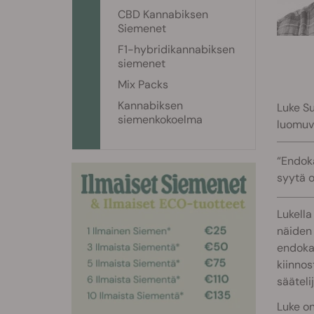
CBD Kannabiksen
Siemenet
F1-hybridikannabiksen
siemenet
Mix Packs
Kannabiksen
Luke Su
siemenkokoelma
luomuvi
“Endoka
syytä o
Lukella
näiden 
endokan
kiinnos
sääteli
Luke on