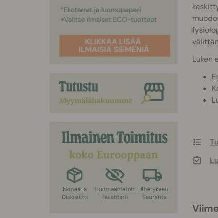
keskitt
muodost
fysiolo
välittä
Luken e
E
K
L
T
Lu
Viime