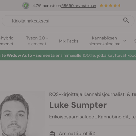
4.7/5 perustuen
58690 arvosteluun
-hybrid
Tyson 2.0 -
Kannabiksen
Mix Packs
K
emenet
siemenet
siemenkokoelma
hite Widow Auto -siementä
ensimmäisille 100:lle, jotka käyttävät koo
RQS-kirjoittaja
Kannabisjournalisti & te
Luke Sumpter
Erikoisosaamisalueet: Kannabinoidit, t
Ammattiprofiilit: