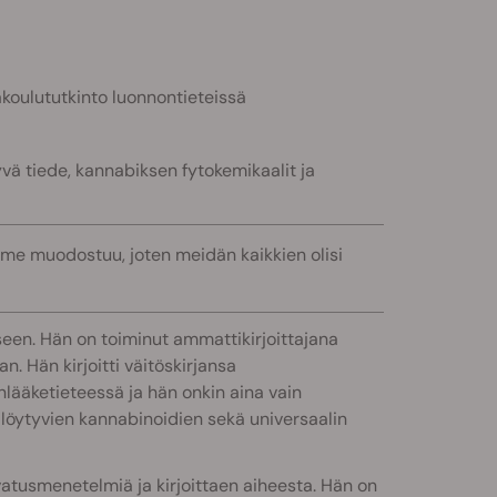
koulututkinto luonnontieteissä
vä tiede, kannabiksen fytokemikaalit ja
me muodostuu, joten meidän kaikkien olisi
iseen. Hän on toiminut ammattikirjoittajana
 Hän kirjoitti väitöskirjansa
nlääketieteessä ja hän onkin aina vain
löytyvien kannabinoidien sekä universaalin
atusmenetelmiä ja kirjoittaen aiheesta. Hän on