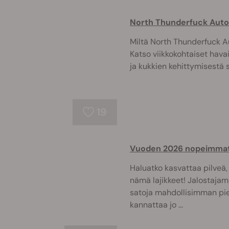
North Thunderfuck Auto -
Miltä North Thunderfuck A
Katso viikkokohtaiset hav
ja kukkien kehittymisestä
19
Vuoden 2026 nopeimmat 
Haluatko kasvattaa pilveä
nämä lajikkeet! Jalostaja
satoja mahdollisimman pie
kannattaa jo ...