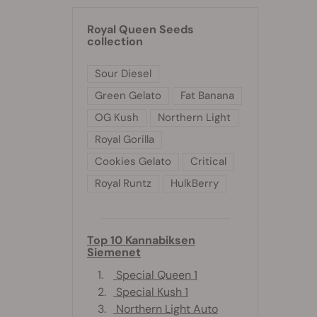
Royal Queen Seeds
collection
Sour Diesel
Green Gelato
Fat Banana
OG Kush
Northern Light
Royal Gorilla
Cookies Gelato
Critical
Royal Runtz
HulkBerry
Top 10 Kannabiksen
Siemenet
1.
Special Queen 1
2.
Special Kush 1
3.
Northern Light Auto