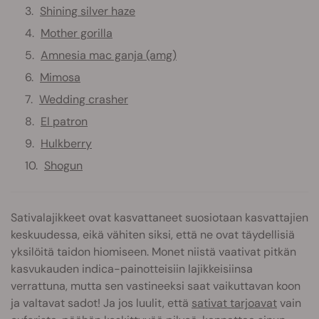
Shining silver haze
Mother gorilla
Amnesia mac ganja (amg)
Mimosa
Wedding crasher
El patron
Hulkberry
Shogun
Sativalajikkeet ovat kasvattaneet suosiotaan kasvattajien
keskuudessa, eikä vähiten siksi, että ne ovat täydellisiä
yksilöitä taidon hiomiseen. Monet niistä vaativat pitkän
kasvukauden indica-painotteisiin lajikkeisiinsa
verrattuna, mutta sen vastineeksi saat vaikuttavan koon
ja valtavat sadot! Ja jos luulit, että
sativat tarjoavat
vain