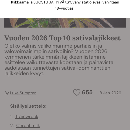
Klikkaamalla SUOSTU JA HYVÄKSY, vahvistat olevasi vähintään
18-vuotias.
Vuoden 2026 Top 10 sativalajikkeet
Oletko valmis valikoimamme parhaisiin ja
valovoimaisimpiin sativoihin? Vuoden 2026
kymmenen tärkeimmän lajikkeen listamme
esittelee vaikuttavasta koostaan ja painavista
sadoistaan tunnettujen sativa-dominanttien
lajikkeiden kyvyt.
655
By
Luke Sumpter
8 Jan 2026
Sisällysluettelo:
Trainwreck
Cereal milk