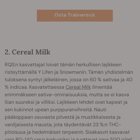
Osta Trainwreck
2. Cereal Milk
RQS:n kasvattajat loivat tämän herkullisen lajikkeen
risteyttämällä Y Lifen ja Snowmanin. Tämän yhdistelmän
tuloksena syntyi jälkeläinen, jossa on 60 % sativaa ja 40
% indicaa. Kasvatettaessa
Cereal Milk
ilmentää
enimmäkseen sativa-ominaisuuksia, mutta se ei kasva
liian suureksi ja villiksi. Lajikkeen lehdet ovat kapeat ja
sen kukinnot upean purppuranvihreitä. Nauti
pääkoppaan osuvasta pilvestä ja mustikkaisesta ja
vaniljaisesta mausta, jota täydentävät 23 %:n THC-
pitoisuus ja hedelmäiset terpeenit. Sisäkasvit kasvavat
vain 80-140 cm:n korkuisiksi ja tuottavat jopa 500 g/m².