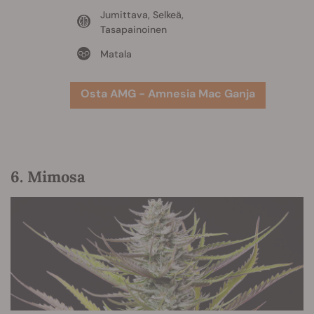
Jumittava, Selkeä,
Tasapainoinen
Matala
Osta AMG - Amnesia Mac Ganja
6. Mimosa