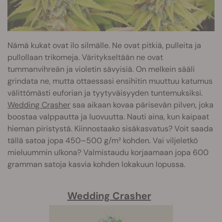
Nämä kukat ovat ilo silmälle. Ne ovat pitkiä, pulleita ja
pullollaan trikomeja. Väritykseltään ne ovat
tummanvihreän ja violetin sävyisiä. On melkein sääli
grindata ne, mutta ottaessasi ensihitin muuttuu katumus
välittömästi euforian ja tyytyväisyyden tuntemuksiksi.
Wedding Crasher
saa aikaan kovaa pärisevän pilven, joka
boostaa valppautta ja luovuutta. Nauti aina, kun kaipaat
hieman piristystä. Kiinnostaako sisäkasvatus? Voit saada
tällä satoa jopa 450–500 g/m² kohden. Vai viljeletkö
mieluummin ulkona? Valmistaudu korjaamaan jopa 600
gramman satoja kasvia kohden lokakuun lopussa.
Wedding Crasher