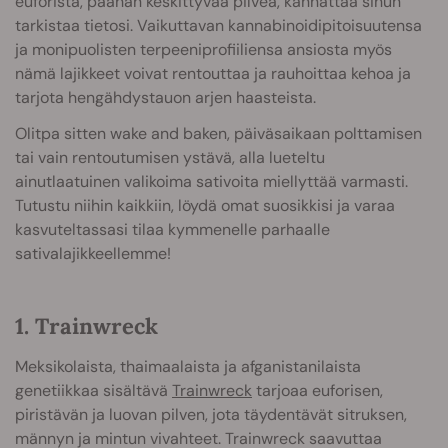
euforista, päähän keskittyvää pilveä, kannattaa sinun
tarkistaa tietosi. Vaikuttavan kannabinoidipitoisuutensa
ja monipuolisten terpeeniprofiiliensa ansiosta myös
nämä lajikkeet voivat rentouttaa ja rauhoittaa kehoa ja
tarjota hengähdystauon arjen haasteista.
Olitpa sitten wake and baken, päiväsaikaan polttamisen
tai vain rentoutumisen ystävä, alla lueteltu
ainutlaatuinen valikoima sativoita miellyttää varmasti.
Tutustu niihin kaikkiin, löydä omat suosikkisi ja varaa
kasvuteltassasi tilaa kymmenelle parhaalle
sativalajikkeellemme!
1. Trainwreck
Meksikolaista, thaimaalaista ja afganistanilaista
genetiikkaa sisältävä
Trainwreck
tarjoaa euforisen,
piristävän ja luovan pilven, jota täydentävät sitruksen,
männyn ja mintun vivahteet. Trainwreck saavuttaa