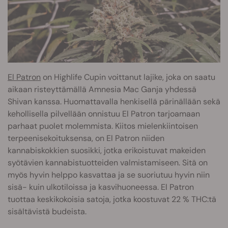
El Patron
on Highlife Cupin voittanut lajike, joka on saatu
aikaan risteyttämällä Amnesia Mac Ganja yhdessä
Shivan kanssa. Huomattavalla henkisellä pärinällään sekä
kehollisella pilvellään onnistuu El Patron tarjoamaan
parhaat puolet molemmista. Kiitos mielenkiintoisen
terpeenisekoituksensa, on El Patron niiden
kannabiskokkien suosikki, jotka erikoistuvat makeiden
syötävien kannabistuotteiden valmistamiseen. Sitä on
myös hyvin helppo kasvattaa ja se suoriutuu hyvin niin
sisä- kuin ulkotiloissa ja kasvihuoneessa. El Patron
tuottaa keskikokoisia satoja, jotka koostuvat 22 % THC:tä
sisältävistä budeista.