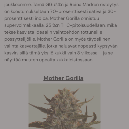
joukkoomme. Tämä GG #4:n ja Reina Madren risteytys
on koostumukseltaan 70-prosenttisesti sativa ja 30-
prosenttisesti indica. Mother Gorilla onnistuu
supervoimakkaalla, 25 %:n THC-pitoisuudellaan, mikä
tekee kasvista ideaalin vaihtoehdon tottuneille
pössyttelijöille. Mother Gorilla on myös täydellinen
valinta kasvattajille, jotka haluavat nopeasti kypsyvän
kasvin, sillä tämä yksilö kukkii vain 8 viikossa – ja se
näyttää muuten upealta kukkaloistossaan!
Mother Gorilla