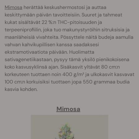
Mimosa
herättää keskushermostosi ja auttaa
keskittymään päivän tavoitteisiin. Suuret ja tahmeat
kukat sisältävät 22 %:n THC-pitoisuuden ja
terpeeniprofiilin, joka tuo makunystyröihin sitruksisia ja
maanläheisiä vivahteita. Pössyttele näitä budeja aamulla
vahvan kahvikupillisen kanssa saadaksesi
ekstramotivaatiota päivään. Huolimatta
sativagenetiikastaan, pysyy tämä yksilö pienikokoisena
koko kasvusyklinsä ajan. Sisäkasvit yltävät 80 cm:n
korkeuteen tuottaen noin 400 g/m² ja ulkokasvit kasvavat
100 cm:n korkuisiksi tuottaen jopa 550 grammaa budia
kasvia kohden.
Mimosa