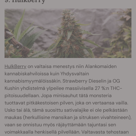
HulkBerry
on valtaisa menestys niin Alankomaiden
kannabiskahviloissa kuin Yhdysvaltain
kannabismyymälöissäkin. Strawberry Dieselin ja OG
Kushin yhdistelmä ylpeilee massiivisella 27 %:n THC-
pitoisuudellaan. Jopa minisauhut tätä monsteria
tuottavat pitkäkestoisen pilven, joka on vertaansa vailla.
Usko tai älä, tämä suosittu sativalajike ei ole pelkästään
maukas (herkullisine mansikan ja sitruksen vivahteineen),
vaan se onnistuu myös räjäyttämään tajuntasi sen
voimakkaalla henkisellä pilvellään. Valtavasta tehostaan