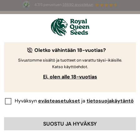
4.7/5 perustuen
58690 arvosteluun
☀️
Summer Sales
: jopa –50 %
valikoiduista tuotteista! ⏤
Osta nyt
🛍️
Oletko vähintään 18-vuotias?
The RQS Blog
Sivustomme sisältö ja tuotteet on varattu täysi-ikäisille.
Katso käyttöehdot.
Kannabis-lifestyleblogit
Lajikkeet ja tuotteet
Ei, olen alle 18-vuotias
Hyväksyn
evästeasetukset
ja
tietosuojakäytäntö
SUOSTU JA HYVÄKSY