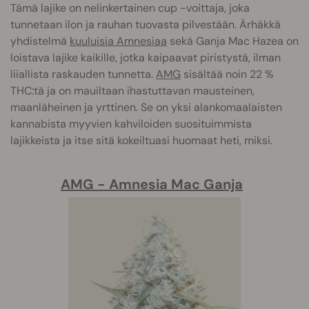
Tämä lajike on nelinkertainen cup -voittaja, joka
tunnetaan ilon ja rauhan tuovasta pilvestään. Ärhäkkä
yhdistelmä
kuuluisia Amnesiaa
sekä Ganja Mac Hazea on
loistava lajike kaikille, jotka kaipaavat piristystä, ilman
liiallista raskauden tunnetta.
AMG
sisältää noin 22 %
THC:tä ja on mauiltaan ihastuttavan mausteinen,
maanläheinen ja yrttinen. Se on yksi alankomaalaisten
kannabista myyvien kahviloiden suosituimmista
lajikkeista ja itse sitä kokeiltuasi huomaat heti, miksi.
AMG - Amnesia Mac Ganja