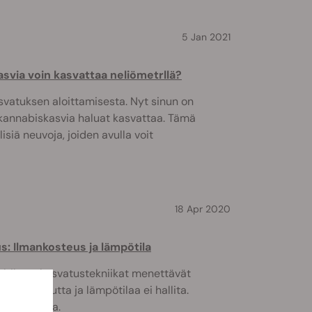
5 Jan 2021
svia voin kasvattaa neliömetrllä?
svatuksen aloittamisesta. Nyt sinun on
kannabiskasvia haluat kasvattaa. Tämä
lisiä neuvoja, joiden avulla voit
18 Apr 2020
: Ilmankosteus ja lämpötila
biksen kasvatustekniikat menettävät
ista kosteutta ja lämpötilaa ei hallita.
 hallinnasta.