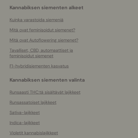
Kannabiksen siementen alkeet
Kuinka varastoida siemeniä
Mitä ovat feminisoidut siemenet?
Mitä ovat Autoflowering siemenet?
Tavalliset, CBD, automaattiset ja
feminisoidut siemenet
F1-hybridisiementen kasvatus
Kannabiksen siementen valinta
Runsaasti THC:tä sisältävät lajikkeet
Runsassatoiset lajikkeet
Sativa-lajikkeet
Indica-lajikkeet
Violetit kannabislajikkeet