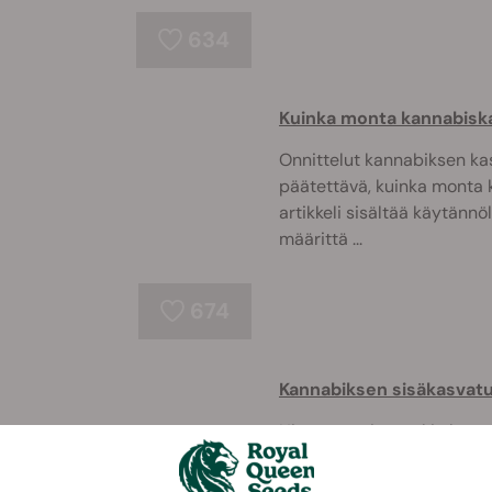
634
Kuinka monta kannabiska
Onnittelut kannabiksen ka
päätettävä, kuinka monta 
artikkeli sisältää käytännöl
määrittä ...
674
Kannabiksen sisäkasvatus
Hienostuneimmatkin kanna
merkityksensä, jos suhteell
Opi lisää näiden tekijöiden