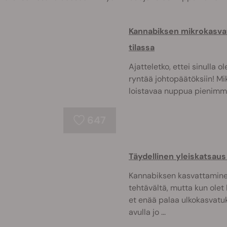
Kannabiksen mikrokasvat
tilassa
Ajatteletko, ettei sinulla 
ryntää johtopäätöksiin! Mi
loistavaa nuppua pienimmä
647
Täydellinen yleiskatsau
Kannabiksen kasvattaminen 
tehtävältä, mutta kun olet
et enää palaa ulkokasvatu
avulla jo ...