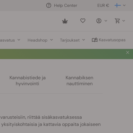
EUR €
Help Center
Saved
items
Kasvatusopas
asvatus
Headshop
Tarjoukset
Kannabistiede ja
Kannabiksen
hyvinvointi
nauttiminen
rusteisiin, riittää sisäkasvatuksessa
 yksityiskohtaisia ja kattavia oppaita jokaiseen