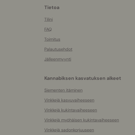
More
Tietoa
helpful
info
Tilini
FAQ
Toimitus
Palautusehdot
Jälleenmyynti
Kannabiksen kasvatuksen alkeet
Siementen itäminen
Vinkkejä kasvuvaiheeseen
Vinkkejä kukintavaiheeseen
Vinkkejä myöhäisen kukintavaiheeseen
Vinkkejä sadonkorjuuseen