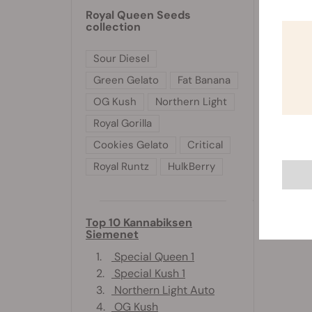
Royal Queen Seeds
collection
Sour Diesel
Green Gelato
Fat Banana
OG Kush
Northern Light
Royal Gorilla
Cookies Gelato
Critical
Royal Runtz
HulkBerry
Top 10 Kannabiksen
Siemenet
1.
Special Queen 1
2.
Special Kush 1
3.
Northern Light Auto
4.
OG Kush