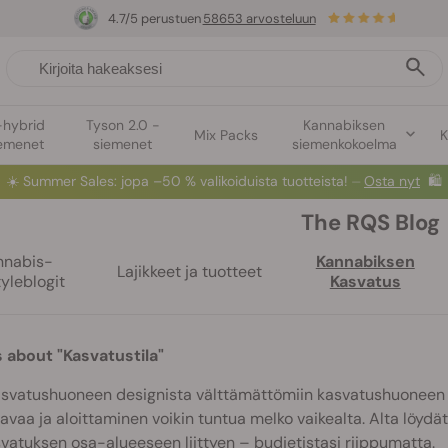
4.7/5 perustuen
58653 arvosteluun
-hybrid
Tyson 2.0 -
Kannabiksen
Mix Packs
K
emenet
siemenet
siemenkokoelma
☀️
Summer Sales
: jopa –50 % valikoiduista tuotteista! ⏤
Osta nyt
🛍️
The RQS Blog
nnabis-
Kannabiksen
Lajikkeet ja tuotteet
tyleblogit
Kasvatus
s about "Kasvatustila"
svatushuoneen designista välttämättömiin kasvatushuoneen va
avaa ja aloittaminen voikin tuntua melko vaikealta. Alta löydät
vatuksen osa-alueeseen liittyen – budjetistasi riippumatta.