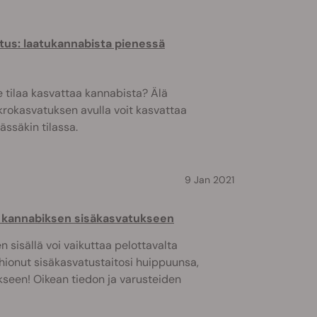
us: laatukannabista pienessä
ole tilaa kasvattaa kannabista? Älä
krokasvatuksen avulla voit kasvattaa
ssäkin tilassa.
9 Jan 2021
s kannabiksen sisäkasvatukseen
sisällä voi vaikuttaa pelottavalta
 hionut sisäkasvatustaitosi huippuunsa,
kseen! Oikean tiedon ja varusteiden