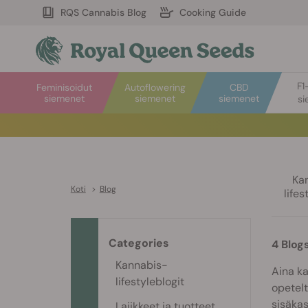
RQS Cannabis Blog
Cooking Guide
F1
Feminisoidut
Autoflowering
CBD
siemenet
siemenet
siemenet
si
Ka
Koti
>
Blog
lifes
Categories
4 Blog
Kannabis-
Aina ka
lifestyleblogit
opetelt
sisäkas
Lajikkeet ja tuotteet