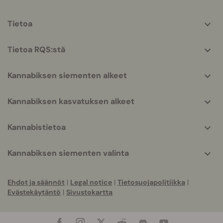
More
Tietoa
helpful
info
Tietoa RQS:stä
Kannabiksen siementen alkeet
Kannabiksen kasvatuksen alkeet
Kannabistietoa
Kannabiksen siementen valinta
Ehdot ja säännöt
|
Legal notice
|
Tietosuojapolitiikka
|
Evästekäytäntö
|
Sivustokartta