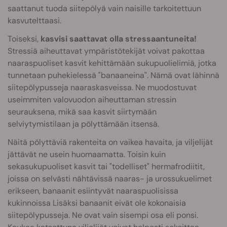
saattanut tuoda siitepölyä vain naisille tarkoitettuun
kasvutelttaasi.
Toiseksi,
kasvisi saattavat olla stressaantuneita!
Stressiä aiheuttavat ympäristötekijät voivat pakottaa
naaraspuoliset kasvit kehittämään sukupuolielimiä, jotka
tunnetaan puhekielessä "banaaneina". Nämä ovat lähinnä
siitepölypusseja naaraskasveissa. Ne muodostuvat
useimmiten valovuodon aiheuttaman stressin
seurauksena, mikä saa kasvit siirtymään
selviytymistilaan ja pölyttämään itsensä.
Näitä pölyttäviä rakenteita on vaikea havaita, ja viljelijät
jättävät ne usein huomaamatta. Toisin kuin
sekasukupuoliset kasvit tai "todelliset" hermafrodiitit,
joissa on selvästi nähtävissä naaras- ja urossukuelimet
erikseen, banaanit esiintyvät naaraspuolisissa
kukinnoissa Lisäksi banaanit eivät ole kokonaisia
siitepölypusseja. Ne ovat vain sisempi osa eli ponsi.