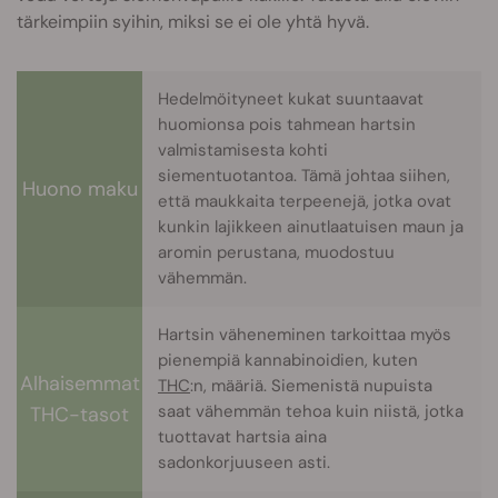
tärkeimpiin syihin, miksi se ei ole yhtä hyvä.
Hedelmöityneet kukat suuntaavat
huomionsa pois tahmean hartsin
valmistamisesta kohti
siementuotantoa. Tämä johtaa siihen,
Huono maku
että maukkaita terpeenejä, jotka ovat
kunkin lajikkeen ainutlaatuisen maun ja
aromin perustana, muodostuu
vähemmän.
Hartsin väheneminen tarkoittaa myös
pienempiä kannabinoidien, kuten
Alhaisemmat
THC
:n, määriä. Siemenistä nupuista
saat vähemmän tehoa kuin niistä, jotka
THC-tasot
tuottavat hartsia aina
sadonkorjuuseen asti.