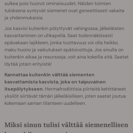
sulkea pois huonot ominaisuudet. Näiden toimien
tuloksena syntyvät siemenet ovat geneettisesti vakaita
ja yhdenmukaisia.
Jos kasvisi kuitenkin pölyttyvät vahingossa, jälkeläisten
kasvattaminen on uhkapeliä. Saat todennäköisesti
epävakaan lajikkeen, jonka tuottavuus voi olla heikko,
maku huono ja vaikutukset epätoivottuja. Jos sinulla on
kuitenkin aikaa ja resursseja, voit aina kokeilla sitä. Saatat
löytää jotain erityistä!
Kannattaa kuitenkin välttää siementen
kasvattamista kasvista, joka on taipuvainen
itsepölytykseen
. Hermafrodiittisia piirteitä kehittäneet
yksilöt siirtävät tämän jälkeläisilleen, joten saatat joutua
kokemaan saman tilanteen uudelleen.
Miksi sinun tulisi välttää siemenellisen