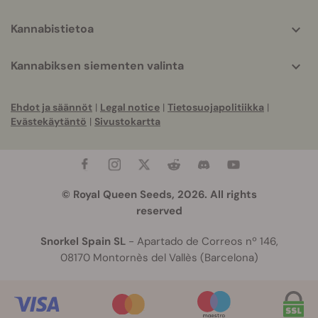
Kannabistietoa
Kannabiksen siementen valinta
Ehdot ja säännöt
|
Legal notice
|
Tietosuojapolitiikka
|
Evästekäytäntö
|
Sivustokartta
© Royal Queen Seeds, 2026. All rights
reserved
Snorkel Spain SL
- Apartado de Correos nº 146,
08170 Montornès del Vallès (Barcelona)