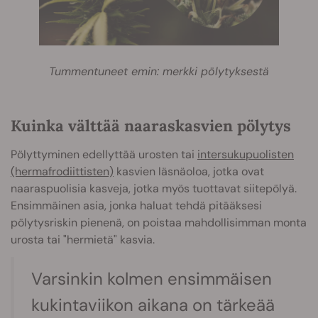
Tummentuneet emin: merkki pölytyksestä
Kuinka välttää naaraskasvien pölytys
Pölyttyminen edellyttää urosten tai
intersukupuolisten
(hermafrodiittisten)
kasvien läsnäoloa, jotka ovat
naaraspuolisia kasveja, jotka myös tuottavat siitepölyä.
Ensimmäinen asia, jonka haluat tehdä pitääksesi
pölytysriskin pienenä, on poistaa mahdollisimman monta
urosta tai "hermietä" kasvia.
Varsinkin kolmen ensimmäisen
kukintaviikon aikana on tärkeää