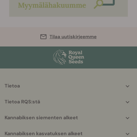
Tilaa uutiskirjeemme
More
Tietoa
helpful
info
Tietoa RQS:stä
Kannabiksen siementen alkeet
Kannabiksen kasvatuksen alkeet