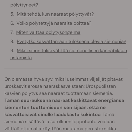
pölyttyneet?
Mitä tehdä, kun naaraat pölyttyvät?
Voiko pölytettyjä naaraita polttaa?
Miten välttää pölytysongelma
Pystytkö kasvattamaan tuloksena olevia siemeniä?
Miksi sinun tulisi välttää siemenellisen kannabiksen
ostamista
On olemassa hyvä syy, miksi useimmat viljelijät pitävät
uroskasvit erossa naaraskasveistaan: Urospuolisten
kasvien pölytys saa naaraat tuottamaan siemeniä.
Tämän seurauksena naaraat keskittävät energiansa
siementen tuottamiseen sen sijaan, että ne
kasvattaisivat sinulle laadukasta kukintoa
. Tämä
siemeniä sisältävä ja surullinen lopputuote voidaan
välttää ottamalla käyttöön muutama perustekniikka.