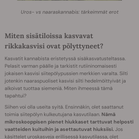
Uros- vs naaraskannabis: tärkeimmät erot
Miten sisätiloissa kasvavat
rikkakasvisi ovat pölyttyneet?
Kasvatit kannabista eristetyssä sisäkasvatusteltassa.
Pelasit varman päälle ja tarkistit rutiininomaisesti
jokaisen kasvisi siitepölypussien merkkien varalta. Silti
jotenkin naaraspuoliset kasvisi silti hedelmöittyivät ja
alkoivat tuottaa siemeniä. Miten ihmeessä tämä
tapahtui?
Siihen voi olla useita syitä. Ensinnäkin, olet saattanut
toimia siitepölyn kulkeutujana kasvutilaan.
Nämä
mikroskooppisen pienet hiukkaset tarttuvat helposti
vaatteiden kuituihin ja asettautuvat hiuksiisi.
Jos
käsittelet uroskasveja erillisessä kasvutilassa, olet