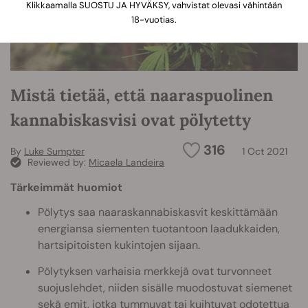
Klikkaamalla SUOSTU JA HYVÄKSY, vahvistat olevasi vähintään
18-vuotias.
Mistä tietää, että naaraspuolinen
kannabiskasvisi ovat pölytetty
316
By
Luke Sumpter
1 Oct 2021
Reviewed by:
Micaela Landeira
Tärkeimmät huomiot
Pölytys saa naaraskannabiskasvit keskittämään
energiansa siementen tuotantoon laadukkaiden,
hartsipitoisten kukintojen sijaan.
Pölytyksen varhaisia merkkejä ovat turvonneet
suojuslehdet, niiden sisälle muodostuvat siemenet
sekä emit, jotka tummuvat tai kuihtuvat odotettua