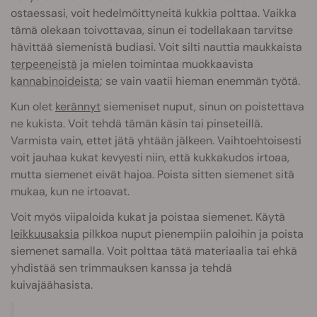
ostaessasi, voit hedelmöittyneitä kukkia polttaa. Vaikka
tämä olekaan toivottavaa, sinun ei todellakaan tarvitse
hävittää siemenistä budiasi. Voit silti nauttia maukkaista
terpeeneistä
ja mielen toimintaa muokkaavista
kannabinoideista
; se vain vaatii hieman enemmän työtä.
Kun olet
kerännyt
siemeniset nuput, sinun on poistettava
ne kukista. Voit tehdä tämän käsin tai pinseteillä.
Varmista vain, ettet jätä yhtään jälkeen. Vaihtoehtoisesti
voit jauhaa kukat kevyesti niin, että kukkakudos irtoaa,
mutta siemenet eivät hajoa. Poista sitten siemenet sitä
mukaa, kun ne irtoavat.
Voit myös viipaloida kukat ja poistaa siemenet. Käytä
leikkuusaksia
pilkkoa nuput pienempiin paloihin ja poista
siemenet samalla. Voit polttaa tätä materiaalia tai ehkä
yhdistää sen trimmauksen kanssa ja tehdä
kuivajäähasista.