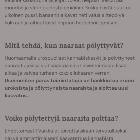
Kaukaa katsottuna viljelijät voivat helposti sekoittaa
muodon ja värin puolesta emiöihin. Koska niistä puuttuu
ulkoinen pussi, banaanit alkavat heti valua siitepölyä
kukkaan ja aiheuttavat nopean hedelmöittymisen.
Mitä tehdä, kun naaraat pölyttyvät?
Huomaamalla urospuoliset kannabiskasvit ja pölyttyneet
naaraat ajoissa voit säästää sinut investoimasta lisää
aikaa ja vaivaa turhaan koko elinkaaren verran.
Useimmiten paras toimintatapa on hankkiutua eroon
uroksista ja pölyttyneistä naaraista ja aloittaa uusi
kasvatus.
Voiko pölytettyjä naaraita polttaa?
Ehdottomasti! Vaikka et toivottaisikaan tervetulleeksi
näkyä ammattimaisesti kasvatettua kannabista