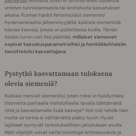
siementen
kohdalla, sinun ei tarvitse edes huolehtia
urosten tunnistamisesta tai erottelusta kasvatuksen
aikana. Kunhan hankit feminisoidut siemenesi
hyvämaineiselta jälleenmyyjältä, kaikista siemenistä
kasvaa kasveja, joissa on poltettavaa budia. Tämän
tiedon turvin voit itse päättää,
millaiset siemenet
sopivat kasvatusparametreihisi ja henkilökohtaisiin
tavoitteisiisi kasvattajana.
Pystytkö kasvattamaan tuloksena
olevia siemeniä?
Kukkasi menivät siemeniksi, joten miksi et hyödyntäisi
tilannetta parhaalla mahdollisella tavalla idättämällä
niitä ja kasvattamalla lisää kasveja? Voit toki tehdä näin,
mutta se tarina ei välttämättä pääty hyvin. Hyvät
lajikkeet syntyvät tarkoituksellisen jalostuksen avulla.
Näin viljelijät voivat lukita toivottuja ominaisuuksia ja