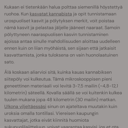
Kukaan ei tietenkään halua polttaa siemenillä höystettyä
ruohoa. Kun
kasvatat kannabista
ja opit tunnistamaan
urospuoliset kasvit ja pölytyksen merkit, voit poistaa
nämä kasvit ja pelastaa jäljelle jääneet naaraat. Samoin
pölyttyneen naaraspuolisen kasvin tunnistaminen
ajoissa antaa sinulle mahdollisuuden aloittaa uudelleen
ennen kuin on liian myöhäistä, sen sijaan että jatkaisit
kasvattamista, jonka tuloksena on vain huonolaatuinen
sato.
Älä koskaan aliarvioi sitä, kuinka kauas kannabiksen
siitepöly voi kulkeutua. Tämä mikroskooppisen pieni
geneettinen materiaali voi levitä 3-7,5 mailin (~4,8-12,1
kilometrin) säteellä. Kovalla säällä se voi kuitenkin kulkea
tuulen mukana jopa 48 kilometrin (30 mailin) matkan.
Ulkona viljeltäessäsi
sinun on ajateltava muutakin kuin
uroksia omalla tontillasi. Viereisen kaupungin
kasvattajat, jotka eivät kiinnitä huomiota
sukupuolilajitteluun, voivat vaarantaa kasvisi, jos et ota