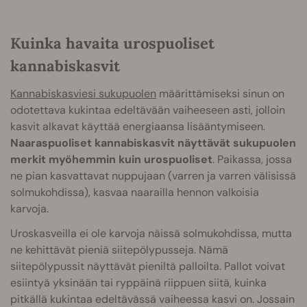
Kuinka havaita urospuoliset
kannabiskasvit
Kannabiskasviesi sukupuolen
määrittämiseksi sinun on
odotettava kukintaa edeltävään vaiheeseen asti, jolloin
kasvit alkavat käyttää energiaansa lisääntymiseen.
Naaraspuoliset kannabiskasvit näyttävät sukupuolen
merkit myöhemmin kuin urospuoliset
. Paikassa, jossa
ne pian kasvattavat nuppujaan (varren ja varren välisissä
solmukohdissa), kasvaa naarailla hennon valkoisia
karvoja.
Uroskasveilla ei ole karvoja näissä solmukohdissa, mutta
ne kehittävät pieniä siitepölypusseja. Nämä
siitepölypussit näyttävät pieniltä palloilta. Pallot voivat
esiintyä yksinään tai ryppäinä riippuen siitä, kuinka
pitkällä kukintaa edeltävässä vaiheessa kasvi on. Jossain