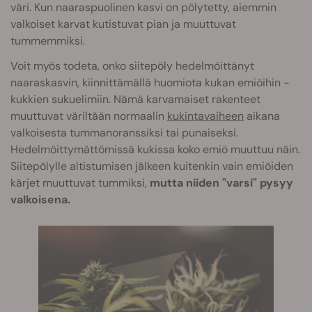
väri. Kun naaraspuolinen kasvi on pölytetty, aiemmin
valkoiset karvat kutistuvat pian ja muuttuvat
tummemmiksi.
Voit myös todeta, onko siitepöly hedelmöittänyt
naaraskasvin, kiinnittämällä huomiota kukan emiöihin -
kukkien sukuelimiin. Nämä karvamaiset rakenteet
muuttuvat väriltään normaalin
kukintavaiheen
aikana
valkoisesta tummanoranssiksi tai punaiseksi.
Hedelmöittymättömissä kukissa koko emiö muuttuu näin.
Siitepölylle altistumisen jälkeen kuitenkin vain emiöiden
kärjet muuttuvat tummiksi,
mutta niiden "varsi" pysyy
valkoisena.