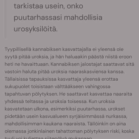
tarkistaa usein, onko
puutarhassasi mahdollisia
urosyksilöitä.
Tyypillisellä kannabiksen kasvattajalla ei yleensä ole
syytä pitää uroksia, ja hän haluaakin päästä niistä eroon
heti ne havaittuaan. Kannabiksen jalostajat saattavat sitä
vastoin haluta pitää uroksia naaraskasviensa kanssa.
Tällaisissa tapauksissa kasvattaja yleensä erottaa
sukupuolet toisistaan välttääkseen vahingossa
tapahtuvan pölytyksen. He saattavat kasvattaa naaraita
yhdessä teltassa ja uroksia toisessa. Kun uroksia
kasvatetaan ulkona, esimerkiksi puutarhassa, urokset
pidetään usein kasvualueen syrjäisimmässä nurkassa,
mahdollisimman kaukana naaraista. Tällöinkin on aina
olemassa jonkinlainen tahattoman pölytyksen riski, koska
tuuli voi kuljettaa siitepölyä mukanaan.