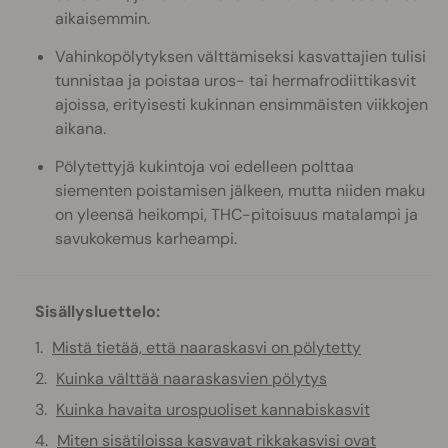
aikaisemmin.
Vahinkopölytyksen välttämiseksi kasvattajien tulisi
tunnistaa ja poistaa uros- tai hermafrodiittikasvit
ajoissa, erityisesti kukinnan ensimmäisten viikkojen
aikana.
Pölytettyjä kukintoja voi edelleen polttaa
siementen poistamisen jälkeen, mutta niiden maku
on yleensä heikompi, THC-pitoisuus matalampi ja
savukokemus karheampi.
Sisällysluettelo:
Mistä tietää, että naaraskasvi on pölytetty
Kuinka välttää naaraskasvien pölytys
Kuinka havaita urospuoliset kannabiskasvit
Miten sisätiloissa kasvavat rikkakasvisi ovat