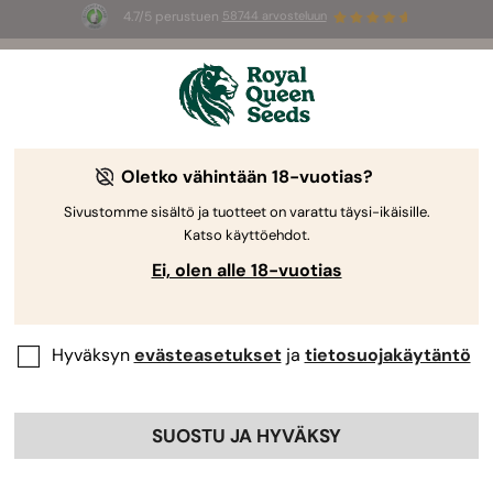
4.7/5 perustuen
58744 arvosteluun
☀️
Summer Sales
: jopa –50 %
valikoiduista tuotteista! ⏤
Osta nyt
🛍️
Royal Queen Seedsiltä
Kannabiksen kasvatusopas
Oletko vähintään 18-vuotias?
Sivustomme sisältö ja tuotteet on varattu täysi-ikäisille.
Katso käyttöehdot.
Kasvatusopas Aihehaku
Ei, olen alle 18-vuotias
Hyväksyn
evästeasetukset
ja
tietosuojakäytäntö
SUOSTU JA HYVÄKSY