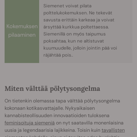
Siemenet voivat pilata
polttelukokemuksen. Ne tekevät
savusta erittäin karkeaa ja voivat
Kokemuksen
ärsyttää kurkkua poltettaessa.
Siemenillä on myös taipumus
pilaaminen
poksahtaa, kun ne altistuvat
kuumuudelle, jolloin jointin pää voi
räjähtää pois.
.
Miten välttää pölytysongelma
On tietenkin olemassa tapa välttää pölytysongelma
kokonaan kotikasvattajalle. Nykyaikaisen
kannabisteollisuuden innovaatioiden tuloksena
feminisoituja siemeniä
on nyt saatavilla monenlaisina
uusia ja legendaarisia lajikkeina. Toisin kuin
tavallisten