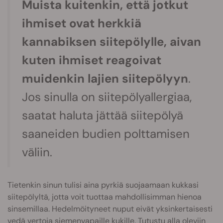
Muista kuitenkin, että jotkut
ihmiset ovat herkkiä
kannabiksen siitepölylle, aivan
kuten ihmiset reagoivat
muidenkin lajien siitepölyyn
.
Jos sinulla on siitepölyallergiaa,
saatat haluta jättää siitepölyä
saaneiden budien polttamisen
väliin.
Tietenkin sinun tulisi aina pyrkiä suojaamaan kukkasi
siitepölyltä, jotta voit tuottaa mahdollisimman hienoa
sinsemillaa. Hedelmöityneet nuput eivät yksinkertaisesti
vedä vertoja siemenvapaille kukille. Tutustu alla oleviin