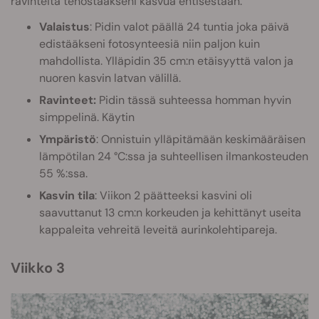
ravinteita tehostaakseni kasvua entisestään.
Valaistus
: Pidin valot päällä 24 tuntia joka päivä
edistääkseni fotosynteesiä niin paljon kuin
mahdollista. Ylläpidin 35 cm:n etäisyyttä valon ja
nuoren kasvin latvan välillä.
Ravinteet:
Pidin tässä suhteessa homman hyvin
simppelinä. Käytin
Ympäristö
: Onnistuin ylläpitämään keskimääräisen
lämpötilan 24 °C:ssa ja suhteellisen ilmankosteuden
55 %:ssa.
Kasvin tila
: Viikon 2 päätteeksi kasvini oli
saavuttanut 13 cm:n korkeuden ja kehittänyt useita
kappaleita vehreitä leveitä aurinkolehtipareja.
Viikko 3