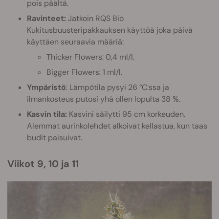
pois päältä.
Ravinteet:
Jatkoin RQS Bio
Kukitusbuusteripakkauksen käyttöä joka päivä
käyttäen seuraavia määriä:
Thicker Flowers: 0,4 ml/l.
Bigger Flowers: 1 ml/l.
Ympäristö
: Lämpötila pysyi 26 °C:ssa ja
ilmankosteus putosi yhä ollen lopulta 38 %.
Kasvin tila:
Kasvini säilytti 95 cm korkeuden.
Alemmat aurinkolehdet alkoivat kellastua, kun taas
budit paisuivat.
Viikot 9, 10 ja 11