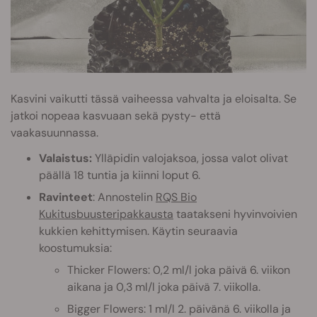
Kasvini vaikutti tässä vaiheessa vahvalta ja eloisalta. Se
jatkoi nopeaa kasvuaan sekä pysty- että
vaakasuunnassa.
Valaistus:
Ylläpidin valojaksoa, jossa valot olivat
päällä 18 tuntia ja kiinni loput 6.
Ravinteet
: Annostelin
RQS Bio
Kukitusbuusteripakkausta
taatakseni hyvinvoivien
kukkien kehittymisen. Käytin seuraavia
koostumuksia:
Thicker Flowers: 0,2 ml/l joka päivä 6. viikon
aikana ja 0,3 ml/l joka päivä 7. viikolla.
Bigger Flowers: 1 ml/l 2. päivänä 6. viikolla ja