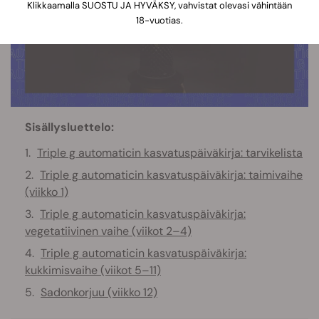
Klikkaamalla SUOSTU JA HYVÄKSY, vahvistat olevasi vähintään
18-vuotias.
Sisällysluettelo:
Triple g automaticin kasvatuspäiväkirja: tarvikelista
Triple g automaticin kasvatuspäiväkirja: taimivaihe
(viikko 1)
Triple g automaticin kasvatuspäiväkirja:
vegetatiivinen vaihe (viikot 2–4)
Triple g automaticin kasvatuspäiväkirja:
kukkimisvaihe (viikot 5–11)
Sadonkorjuu (viikko 12)