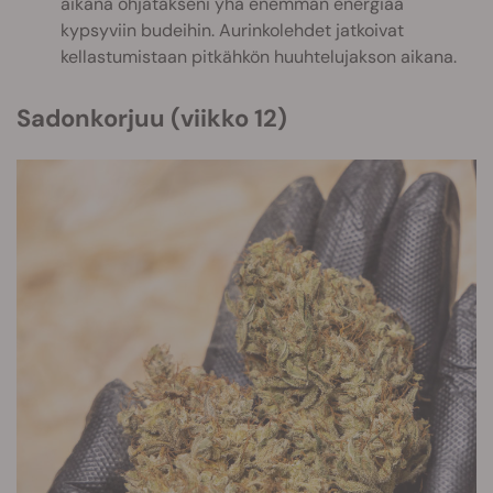
aikana ohjatakseni yhä enemmän energiaa
kypsyviin budeihin. Aurinkolehdet jatkoivat
kellastumistaan pitkähkön huuhtelujakson aikana.
Sadonkorjuu (viikko 12)