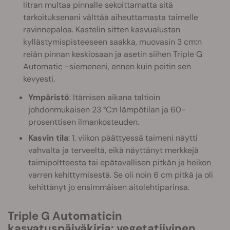
litran multaa pinnalle sekoittamatta sitä
tarkoituksenani välttää aiheuttamasta taimelle
ravinnepaloa. Kastelin sitten kasvualustan
kyllästymispisteeseen saakka, muovasin 3 cm:n
reiän pinnan keskiosaan ja asetin siihen Triple G
Automatic -siemeneni, ennen kuin peitin sen
kevyesti.
Ympäristö
: Itämisen aikana taltioin
johdonmukaisen 23 °C:n lämpötilan ja 60-
prosenttisen ilmankosteuden.
Kasvin tila
: 1. viikon päättyessä taimeni näytti
vahvalta ja terveeltä, eikä näyttänyt merkkejä
taimipoltteesta tai epätavallisen pitkän ja heikon
varren kehittymisestä. Se oli noin 6 cm pitkä ja oli
kehittänyt jo ensimmäisen aitolehtiparinsa.
Triple G Automaticin
kasvatuspäiväkirja: vegetatiivinen