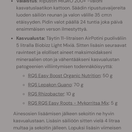
Valaistus
: Ripustin MIGRO 200+ -valoni
kasvatuslaatikon kattoon. Säädin ripustusvaijereita
luoden säiliön reunan ja valon välille 35 cm:n
etäisyyden. Pidin valot päällä 24 tuntia joka päivä
ensimmäisen verson ilmestyttyä.
Kasvualusta:
Täytin 11-litraisen AirPotini puoliväliin
5 litralla Biobizz Light Mixiä. Sitten lisäsin seuraavat
ravinteet ja elolliset aineet maksimoidakseni
mineraalien oton ja vähentääkseni kasvualustan
patogeenien villiintymisen todennäköisyyttä:
RQS Easy Boost Organic Nutrition
: 50 g
RQS Lepakon Guano
: 70 g
RQS Rhizobacter
: 10 g
RQS RQS Easy Roots - Mykorritsa Mix
: 5 g
Ainesosien lisäämisen jälkeen sekoitin ne hyvin
kasvualustaan. Lisäsin säiliöön sitten vielä 4 litraa
multaa ja sekoitin jälleen. Lopuksi lisäsin viimeisen