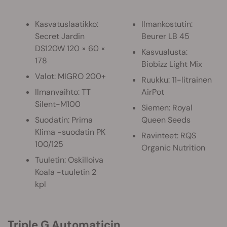
Kasvatuslaatikko:
Ilmankostutin:
Secret Jardin
Beurer LB 45
DS120W 120 × 60 ×
Kasvualusta:
178
Biobizz Light Mix
Valot: MIGRO 200+
Ruukku: 11-litrainen
Ilmanvaihto: TT
AirPot
Silent-M100
Siemen: Royal
Suodatin: Prima
Queen Seeds
Klima -suodatin PK
Ravinteet: RQS
100/125
Organic Nutrition
Tuuletin: Oskilloiva
Koala -tuuletin 2
kpl
Triple G Automaticin