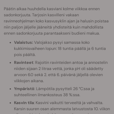
Päätin alkaa huuhdella kasviani kolme viikkoa ennen
sadonkorjuuta. Tarjosin kasvilleni vakaan
ravinneohjelman koko kasvusyklin ajan ja halusin poistaa
niin paljon jäljelle jääneitä yhdisteitä kuin mahdollista
ennen sadonkorjuuta parantaakseni budieni makua.
Valaistus:
Valojakso pysyi samassa koko
kukkimisvaiheen lopun: 18 tuntia päällä ja 6 tuntia
pois päältä.
Ravinteet
: Rajoitin ravinteiden antoa ja annostelin
niiden sijaan 2 litraa vettä, jonka pH oli säädetty
arvoon 6.0 sekä 2. että 6. päivänä jäljellä olevien
viikkojen aikana.
Ympäristö
: Lämpötila pysytteli 26 °C:ssa ja
suhteellinen ilmankosteus 38 %:ssa.
Kasvin tila
: Kasvini vaikutti terveeltä ja vahvalta.
Karsin suuren osan alemmasta latvustosta 10. viikon