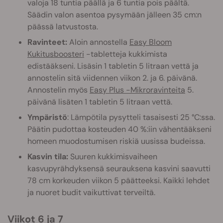
valoja 18 tuntia päällä ja 6 tuntia pois päältä.
Säädin valon asentoa pysymään jälleen 35 cm:n
päässä latvustosta.
Ravinteet:
Aloin annostella
Easy Bloom
Kukitusboosteri
-tabletteja kukkimista
edistääkseni. Lisäsin 1 tabletin 5 litraan vettä ja
annostelin sitä viidennen viikon 2. ja 6. päivänä.
Annostelin myös
Easy Plus -Mikroravinteita
5.
päivänä lisäten 1 tabletin 5 litraan vettä.
Ympäristö
: Lämpötila pysytteli tasaisesti 25 °C:ssa.
Päätin pudottaa kosteuden 40 %:iin vähentääkseni
homeen muodostumisen riskiä uusissa budeissa.
Kasvin tila:
Suuren kukkimisvaiheen
kasvupyrähdyksensä seurauksena kasvini saavutti
78 cm korkeuden viikon 5 päätteeksi. Kaikki lehdet
ja nuoret budit vaikuttivat terveiltä.
Viikot 6 ja 7