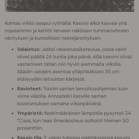
Kolmas viikko saapui rytinällä. Kasvini alkoi kasvaa yhä
nopeammin ja kehitti terveen näköisen tummanvihreän
värityksen ja kunnollisen nestejännityksen.
Valaistus:
Jatkoi valaistusaikataulua, jossa valot
olivat päällä 24 tuntia joka päivä, sillä kasvini olivat
vastanneet tähän niin hyvin aiemmalla viikolla.
Säädin valojeni asentoa ylläpitääkseni 35 cm
etäisyyden latvuston kärjestä.
Ravinteet:
Toistin saman lannoitusohjelman kuin
viime viikolla. Annostelin kasville saman
koostumuksen samana viikonpäivänä.
Ympäristö:
Keskimääräinen lämpötila pysytteli 24
°C:ssa, kun taas ilmankosteus notkahti hieman 50
prosenttiin.
Kasvin tila
: 3. viikon tullessa päätökseensä kasvini