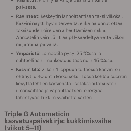
Valaistus
: Pidin yhä valoja päällä 24 tuntia
päivässä.
Ravinteet:
Keskeytin lannoittamisen täksi viikoksi.
Kasvini näytti hyvin terveeltä, enkä halunnut ottaa
toksisuuden oireiden aiheuttamisen riskiä.
Annostelin vain 1,5 litraa pH-säädeltyä vettä viikon
neljäntenä päivänä.
Ympäristö
: Lämpötila pysyi 25 °C:ssa ja
suhteellinen ilmankosteus taas noin 45 %:ssa.
Kasvin tila:
Viikon 4 loppuun tultaessa kasvini oli
ehtinyt jo 40 cm:n korkuiseksi. Tässä kohtaa suoritin
kevyttä lehtien karsimista lisätäkseni latvuston
ilmanvaihtoa ja vapauttaakseni energiaa
lähestyvää kukkimisvaihetta varten.
Triple G Automaticin
kasvatuspäiväkirja: kukkimisvaihe
(viikot 5–11)