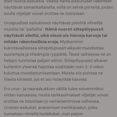
etsit nuoria esikukkia. Vaikka nämä pikkuruiset rakenteet
näyttävät samankaltaisilta, niillä on selviä piirteitä, joiden
avulla viljelijät voivat erottaa ne toisistaan.
Urospuoliset esikukinnot näyttävät pieniltä vihreiltä
munilta tai "palloilta".
Nämä nuoret siitepölypussit
näyttävät sileiltä, eikä niissä ole hienoja karvoja tai
mitään rakenteellisia eroja.
Myöhemmin
kukintavaiheessa siitepölypussit alkavat muodostaa
suurempia ja tiheämpiä ryppäitä. Tässä vaiheessa ne on
helppo tunnistaa paljain silmin. Siitepölypussit alkavat
kuitenkin yleensä hajottaa sisältöään noin 2-3 viikon
kuluttua muodostumisestaan. Muista siis poistaa ne
tilasta kiireesti, jos et aio risteyttää kasveja.
Ero uros- ja naaraskukkien välillä tulee selvemmäksi
niiden kasvaessa, mutta tarkkasilmäiset viljelijät voivat
erottaa ne toisistaan jo varhaisemmissa vaiheissa.
Urosten esikukat, anatomiset merkkipaalut, jotka
tunnetaan nimellä hedekukat, ovat paljon