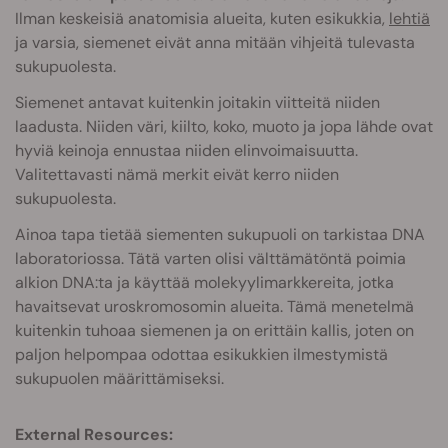
Ilman keskeisiä anatomisia alueita, kuten esikukkia,
lehtiä
ja varsia, siemenet eivät anna mitään vihjeitä tulevasta
sukupuolesta.
Siemenet antavat kuitenkin joitakin viitteitä niiden
laadusta. Niiden väri, kiilto, koko, muoto ja jopa lähde ovat
hyviä keinoja ennustaa niiden elinvoimaisuutta.
Valitettavasti nämä merkit eivät kerro niiden
sukupuolesta.
Ainoa tapa tietää siementen sukupuoli on tarkistaa DNA
laboratoriossa. Tätä varten olisi välttämätöntä poimia
alkion DNA:ta ja käyttää molekyylimarkkereita, jotka
havaitsevat uroskromosomin alueita. Tämä menetelmä
kuitenkin tuhoaa siemenen ja on erittäin kallis, joten on
paljon helpompaa odottaa esikukkien ilmestymistä
sukupuolen määrittämiseksi.
External Resources: