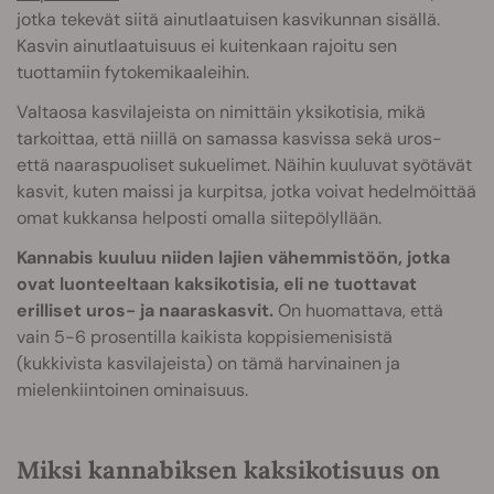
jotka tekevät siitä ainutlaatuisen kasvikunnan sisällä.
Kasvin ainutlaatuisuus ei kuitenkaan rajoitu sen
tuottamiin fytokemikaaleihin.
Valtaosa kasvilajeista on nimittäin yksikotisia, mikä
tarkoittaa, että niillä on samassa kasvissa sekä uros-
että naaraspuoliset sukuelimet. Näihin kuuluvat syötävät
kasvit, kuten maissi ja kurpitsa, jotka voivat hedelmöittää
omat kukkansa helposti omalla siitepölyllään.
Kannabis kuuluu niiden lajien vähemmistöön, jotka
ovat luonteeltaan kaksikotisia, eli ne tuottavat
erilliset uros- ja naaraskasvit.
On huomattava, että
vain 5-6 prosentilla kaikista koppisiemenisistä
(kukkivista kasvilajeista) on tämä harvinainen ja
mielenkiintoinen ominaisuus.
Miksi kannabiksen kaksikotisuus on