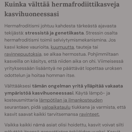
Kuinka välttää hermafrodiittikasveja
kasvihuoneessasi
Hermafroditismi johtuu kahdesta tärkeästä ajavasta
tekijästä:
stressistä ja genetiikasta
. Stressin osalta
hermafroditismi toimii selviytymismekanismina. Jos
kasvi kokee vaurioita,
kuumuutta
, tauteja tai
ravinnepuutoksia,
se alkaa hermostua. Pohjimmiltaan
kasveilla on käsitys, että niiden aika on ohi. Viimeisessä
yrityksessään lisääntyä ne päättävät lopettaa uroksen
odottelun ja hoitaa homman itse.
Välttääksesi
tämän ongelman yritä ylläpitää vakaata
ympäristöä kasvihuoneessasi
. Käytä lämpö- ja
kosteusmittaria
lämpötilan ja ilmankosteuden
seurantaan, pidä
valoaikataulu
tiukkana ja varmista, että
kasvit saavat kaikki tarvitsemansa
ravinteet.
Vaikka kaikki nämä asiat olisi hoidettu, kasvit voivat silti
pölyttää itsensä geneettisten tekijöiden vuoksi. Kasvit,