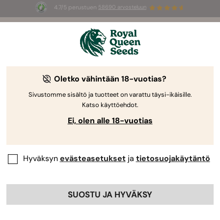
4.7/5 perustuen
58690 arvosteluun
☀️
Summer Sales
: jopa –50 %
valikoiduista tuotteista! ⏤
Osta nyt
🛍️
Royal Queen Seedsiltä
Kannabiksen kasvatusopas
Oletko vähintään 18-vuotias?
Sivustomme sisältö ja tuotteet on varattu täysi-ikäisille.
Katso käyttöehdot.
Kasvatusopas Aihehaku
Ei, olen alle 18-vuotias
Hyväksyn
evästeasetukset
ja
tietosuojakäytäntö
SUOSTU JA HYVÄKSY