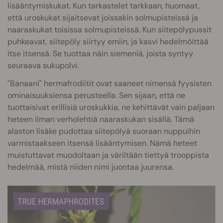
lisääntymiskukat. Kun tarkastelet tarkkaan, huomaat,
että uroskukat sijaitsevat joissakin solmupisteissä ja
naaraskukat toisissa solmupisteissä. Kun siitepölypussit
puhkeavat, siitepöly siirtyy emiin, ja kasvi hedelmöittää
itse itsensä. Se tuottaa näin siemeniä, joista syntyy
seuraava sukupolvi.
"Banaani" hermafrodiitit ovat saaneet nimensä fyysisten
ominaisuuksiensa perusteella. Sen sijaan, että ne
tuottaisivat erillisiä uroskukkia, ne kehittävät vain paljaan
heteen ilman verholehtiä naaraskukan sisällä. Tämä
alaston lisäke pudottaa siitepölyä suoraan nuppuihin
varmistaakseen itsensä lisääntymisen. Nämä heteet
muistuttavat muodoltaan ja väriltään tiettyä trooppista
hedelmää, mistä niiden nimi juontaa juurensa.