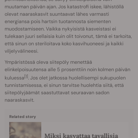
muutaman päivän ajan. Jos katastrofi iskee, lähistöllä
olevat naaraskasvit suuntaavat lähes varmasti
energiansa pois hartsin tuotannosta siementen
muodostamiseen. Vaikka nykyisistä kasveistasi ei
tulekaan juuri sellaisia kuin olit toivonut, tämä ei tarkoita,
että sinun on steriloitava koko kasvihuoneesi ja kaikki
viljelyvälineesi.
Ympäristössä oleva siitepöly menettää
elinkelpoisuutensa alle 5 prosenttiin noin kolmen päivän
[1]
kuluessa
. Jos olet jatkossa huolellisempi sukupuolen
tunnistamisessa, ei sinun tarvitse huolehtia siitä, että
siitepölyjäämät saastuttavat seuraavan sadon
naaraskasvit.
Related story
Miksi kasvattaa tavallisia