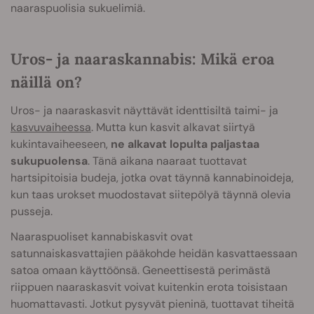
naaraspuolisia sukuelimiä.
Uros- ja naaraskannabis: Mikä eroa
näillä on?
Uros- ja naaraskasvit näyttävät identtisiltä taimi- ja
kasvuvaiheessa
. Mutta kun kasvit alkavat siirtyä
kukintavaiheeseen,
ne alkavat lopulta paljastaa
sukupuolensa
. Tänä aikana naaraat tuottavat
hartsipitoisia budeja, jotka ovat täynnä kannabinoideja,
kun taas urokset muodostavat siitepölyä täynnä olevia
pusseja.
Naaraspuoliset kannabiskasvit ovat
satunnaiskasvattajien pääkohde heidän kasvattaessaan
satoa omaan käyttöönsä. Geneettisestä perimästä
riippuen naaraskasvit voivat kuitenkin erota toisistaan
huomattavasti. Jotkut pysyvät pieninä, tuottavat tiheitä