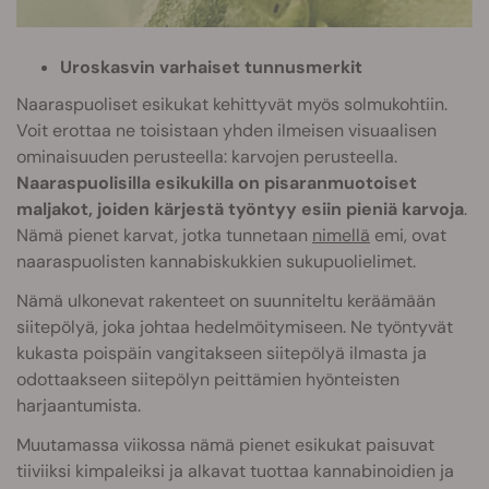
Uroskasvin varhaiset tunnusmerkit
Naaraspuoliset esikukat kehittyvät myös solmukohtiin.
Voit erottaa ne toisistaan yhden ilmeisen visuaalisen
ominaisuuden perusteella: karvojen perusteella.
Naaraspuolisilla esikukilla on pisaranmuotoiset
maljakot, joiden kärjestä työntyy esiin pieniä karvoja
.
Nämä pienet karvat, jotka tunnetaan
nimellä
emi, ovat
naaraspuolisten kannabiskukkien sukupuolielimet.
Nämä ulkonevat rakenteet on suunniteltu keräämään
siitepölyä, joka johtaa hedelmöitymiseen. Ne työntyvät
kukasta poispäin vangitakseen siitepölyä ilmasta ja
odottaakseen siitepölyn peittämien hyönteisten
harjaantumista.
Muutamassa viikossa nämä pienet esikukat paisuvat
tiiviiksi kimpaleiksi ja alkavat tuottaa kannabinoidien ja