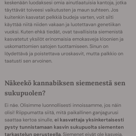
keskenään luodaksesi omia ainutlaatuisia kantoja, jotka
täyttävät toiveesi vaikutusten ja maun suhteen. Jos
kuitenkin kasvatat pelkkiä budeja varten, voit silti
käyttää niitä niiden vakaan ja luotettavan genetiikan
vuoksi. Kuten ehkä tiedät, ovat tavallisista siemenistä
kasvatetut yksilöt erinomaisia emokasveja kloonien ja
uskomattomien satojen tuottamiseen. Sinun on
löydettävä ja poistettava uroskasvit, mutta palkkio on
taatusti sen arvoinen.
Näkeekö kannabiksen siemenestä sen
sukupuolen?
Ei näe. Olisimme luonnollisesti innoissamme, jos näin
olisi! Riippumatta siitä, mitä paikallinen ganjagurusi
saattaa kertoa sinulle,
ei kasvattaja yksinkertaisesti
pysty tunnistamaan kasvin sukupuolta siementen
tarkastelun perusteella
. Siemenet eivät ole kasveja.