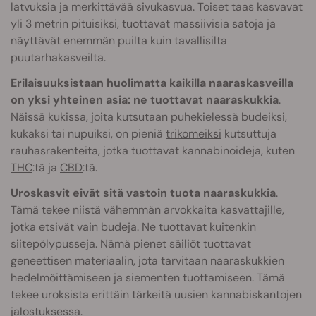
latvuksia ja merkittävää sivukasvua. Toiset taas kasvavat
yli 3 metrin pituisiksi, tuottavat massiivisia satoja ja
näyttävät enemmän puilta kuin tavallisilta
puutarhakasveilta.
Erilaisuuksistaan huolimatta kaikilla naaraskasveilla
on yksi yhteinen asia: ne tuottavat naaraskukkia
.
Näissä kukissa, joita kutsutaan puhekielessä budeiksi,
kukaksi tai nupuiksi, on pieniä
trikomeiksi
kutsuttuja
rauhasrakenteita, jotka tuottavat kannabinoideja, kuten
THC
:tä ja
CBD
:tä.
Uroskasvit eivät sitä vastoin tuota naaraskukkia
.
Tämä tekee niistä vähemmän arvokkaita kasvattajille,
jotka etsivät vain budeja. Ne tuottavat kuitenkin
siitepölypusseja. Nämä pienet säiliöt tuottavat
geneettisen materiaalin, jota tarvitaan naaraskukkien
hedelmöittämiseen ja siementen tuottamiseen. Tämä
tekee uroksista erittäin tärkeitä uusien kannabiskantojen
jalostuksessa.