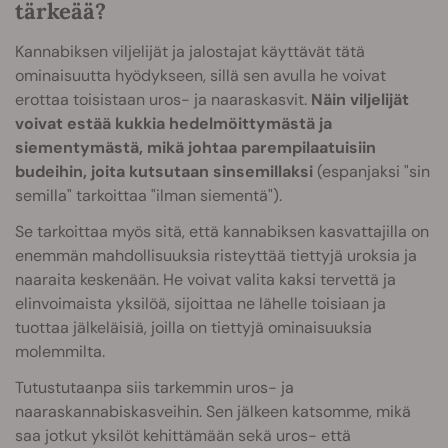
tärkeää?
Kannabiksen viljelijät ja jalostajat käyttävät tätä
ominaisuutta hyödykseen, sillä sen avulla he voivat
erottaa toisistaan uros- ja naaraskasvit.
Näin viljelijät
voivat estää kukkia hedelmöittymästä ja
siementymästä, mikä johtaa parempilaatuisiin
budeihin, joita kutsutaan sinsemillaksi
(espanjaksi "sin
semilla" tarkoittaa "ilman siementä").
Se tarkoittaa myös sitä, että kannabiksen kasvattajilla on
enemmän mahdollisuuksia risteyttää tiettyjä uroksia ja
naaraita keskenään. He voivat valita kaksi tervettä ja
elinvoimaista yksilöä, sijoittaa ne lähelle toisiaan ja
tuottaa jälkeläisiä, joilla on tiettyjä ominaisuuksia
molemmilta.
Tutustutaanpa siis tarkemmin uros- ja
naaraskannabiskasveihin. Sen jälkeen katsomme, mikä
saa jotkut yksilöt kehittämään sekä uros- että