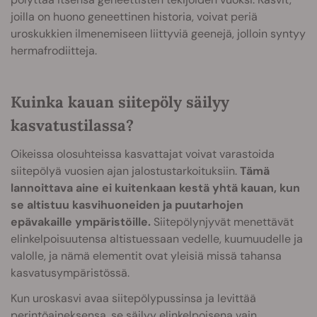
joilla on huono geneettinen historia, voivat periä
uroskukkien ilmenemiseen liittyviä geenejä, jolloin syntyy
hermafrodiitteja.
Kuinka kauan siitepöly säilyy
kasvatustilassa?
Oikeissa olosuhteissa kasvattajat voivat varastoida
siitepölyä vuosien ajan jalostustarkoituksiin.
Tämä
lannoittava aine ei kuitenkaan kestä yhtä kauan, kun
se altistuu kasvihuoneiden ja puutarhojen
epävakaille ympäristöille.
Siitepölynjyvät menettävät
elinkelpoisuutensa altistuessaan vedelle, kuumuudelle ja
valolle, ja nämä elementit ovat yleisiä missä tahansa
kasvatusympäristössä.
Kun uroskasvi avaa siitepölypussinsa ja levittää
perintöaineksensa, se säilyy elinkelpoisena vain