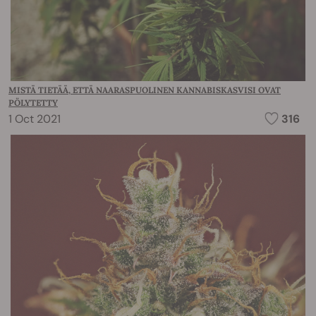
MISTÄ TIETÄÄ, ETTÄ NAARASPUOLINEN KANNABISKASVISI OVAT
PÖLYTETTY
1 Oct 2021
316