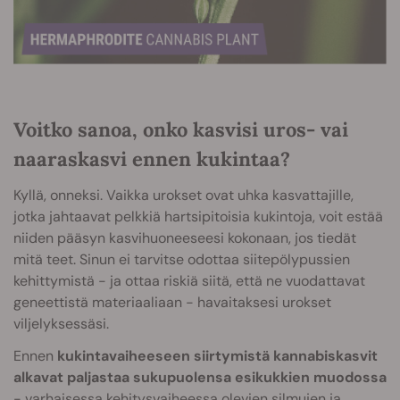
Voitko sanoa, onko kasvisi uros- vai
naaraskasvi ennen kukintaa?
Kyllä, onneksi. Vaikka urokset ovat uhka kasvattajille,
jotka jahtaavat pelkkiä hartsipitoisia kukintoja, voit estää
niiden pääsyn kasvihuoneeseesi kokonaan, jos tiedät
mitä teet. Sinun ei tarvitse odottaa siitepölypussien
kehittymistä - ja ottaa riskiä siitä, että ne vuodattavat
geneettistä materiaaliaan - havaitaksesi urokset
viljelyksessäsi.
Ennen
kukintavaiheeseen siirtymistä kannabiskasvit
alkavat paljastaa sukupuolensa esikukkien muodossa
- varhaisessa kehitysvaiheessa olevien silmujen ja