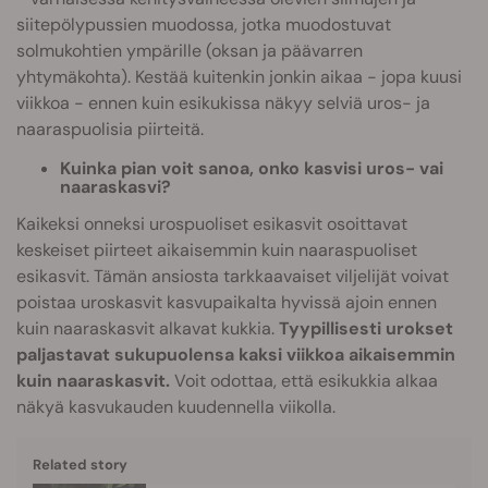
siitepölypussien muodossa, jotka muodostuvat
solmukohtien ympärille (oksan ja päävarren
yhtymäkohta). Kestää kuitenkin jonkin aikaa - jopa kuusi
viikkoa - ennen kuin esikukissa näkyy selviä uros- ja
naaraspuolisia piirteitä.
Kuinka pian voit sanoa, onko kasvisi uros- vai
naaraskasvi?
Kaikeksi onneksi urospuoliset esikasvit osoittavat
keskeiset piirteet aikaisemmin kuin naaraspuoliset
esikasvit. Tämän ansiosta tarkkaavaiset viljelijät voivat
poistaa uroskasvit kasvupaikalta hyvissä ajoin ennen
kuin naaraskasvit alkavat kukkia.
Tyypillisesti urokset
paljastavat sukupuolensa kaksi viikkoa aikaisemmin
kuin naaraskasvit.
Voit odottaa, että esikukkia alkaa
näkyä kasvukauden kuudennella viikolla.
Related story