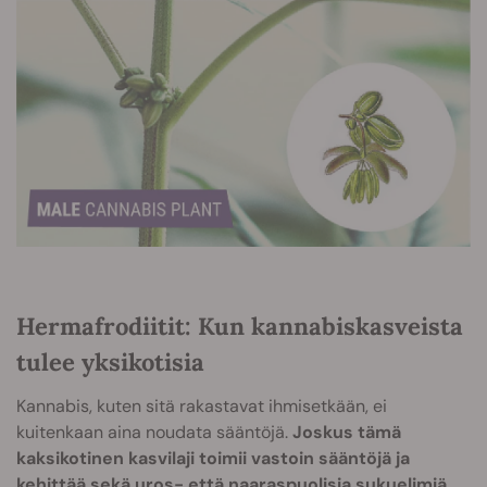
Hermafrodiitit: Kun kannabiskasveista
tulee yksikotisia
Kannabis, kuten sitä rakastavat ihmisetkään, ei
kuitenkaan aina noudata sääntöjä.
Joskus tämä
kaksikotinen kasvilaji toimii vastoin sääntöjä ja
kehittää sekä uros- että naaraspuolisia sukuelimiä.