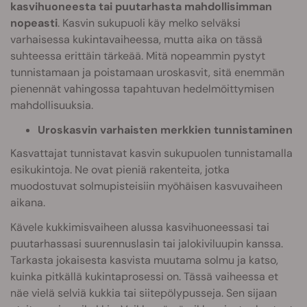
kasvihuoneesta tai puutarhasta mahdollisimman
nopeasti
. Kasvin sukupuoli käy melko selväksi
varhaisessa kukintavaiheessa, mutta aika on tässä
suhteessa erittäin tärkeää. Mitä nopeammin pystyt
tunnistamaan ja poistamaan uroskasvit, sitä enemmän
pienennät vahingossa tapahtuvan hedelmöittymisen
mahdollisuuksia.
Uroskasvin varhaisten merkkien tunnistaminen
Kasvattajat tunnistavat kasvin sukupuolen tunnistamalla
esikukintoja. Ne ovat pieniä rakenteita, jotka
muodostuvat solmupisteisiin myöhäisen kasvuvaiheen
aikana.
Kävele kukkimisvaiheen alussa kasvihuoneessasi tai
puutarhassasi suurennuslasin tai jalokiviluupin kanssa.
Tarkasta jokaisesta kasvista muutama solmu ja katso,
kuinka pitkällä kukintaprosessi on. Tässä vaiheessa et
näe vielä selviä kukkia tai siitepölypusseja. Sen sijaan