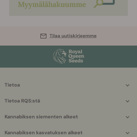
Tilaa uutiskirjeemme
More
Tietoa
helpful
info
Tietoa RQS:stä
Kannabiksen siementen alkeet
Kannabiksen kasvatuksen alkeet