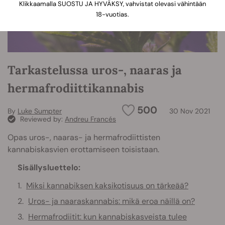
Klikkaamalla SUOSTU JA HYVÄKSY, vahvistat olevasi vähintään
18-vuotias.
Tarkastelussa uros-, naaras ja
hermafrodiittikannabis
500
By
Luke Sumpter
30 Nov 2021
Reviewed by:
Andreu Francés
Opas uros-, naaras- ja hermafrodiittisten
kannabiskasvien erottamiseen toisistaan.
Sisällysluettelo:
Miksi kannabiksen kaksikotisuus on tärkeää?
Uros- ja naaraskannabis: mikä eroa näillä on?
Hermafrodiitit: kun kannabiskasveista tulee