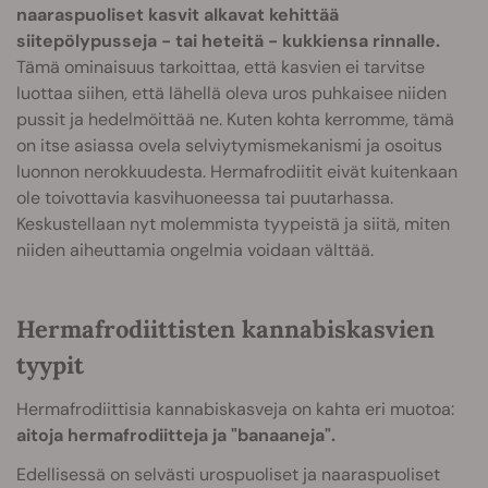
naaraspuoliset kasvit alkavat kehittää
siitepölypusseja - tai heteitä - kukkiensa rinnalle.
Tämä ominaisuus tarkoittaa, että kasvien ei tarvitse
luottaa siihen, että lähellä oleva uros puhkaisee niiden
pussit ja hedelmöittää ne. Kuten kohta kerromme, tämä
on itse asiassa ovela selviytymismekanismi ja osoitus
luonnon nerokkuudesta. Hermafrodiitit eivät kuitenkaan
ole toivottavia kasvihuoneessa tai puutarhassa.
Keskustellaan nyt molemmista tyypeistä ja siitä, miten
niiden aiheuttamia ongelmia voidaan välttää.
Hermafrodiittisten kannabiskasvien
tyypit
Hermafrodiittisia kannabiskasveja on kahta eri muotoa:
aitoja hermafrodiitteja ja "banaaneja".
Edellisessä on selvästi urospuoliset ja naaraspuoliset