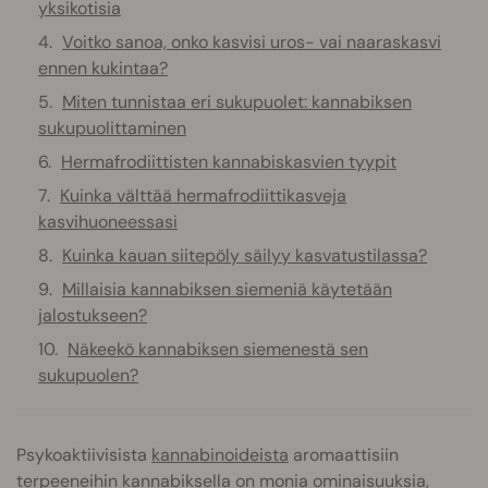
yksikotisia
Voitko sanoa, onko kasvisi uros- vai naaraskasvi
ennen kukintaa?
Miten tunnistaa eri sukupuolet: kannabiksen
sukupuolittaminen
Hermafrodiittisten kannabiskasvien tyypit
Kuinka välttää hermafrodiittikasveja
kasvihuoneessasi
Kuinka kauan siitepöly säilyy kasvatustilassa?
Millaisia kannabiksen siemeniä käytetään
jalostukseen?
Näkeekö kannabiksen siemenestä sen
sukupuolen?
Psykoaktiivisista
kannabinoideista
aromaattisiin
terpeeneihin
kannabiksella on monia ominaisuuksia,