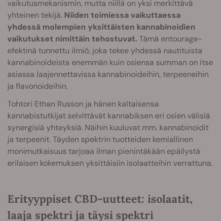
vaikutusmekanismin, mutta niillä on yksi merkittävä
yhteinen tekijä.
Niiden toimiessa vaikuttaessa
yhdessä molempien yksittäisten kannabinoidien
vaikutukset nimittäin tehostuvat.
Tämä entourage-
efektinä
tunnettu ilmiö, joka tekee yhdessä nautituista
kannabinoideista enemmän kuin osiensa summan on itse
asiassa laajennettavissa kannabinoideihin, terpeeneihin
ja flavonoideihin.
Tohtori Ethan Russon ja hänen kaltaisensa
kannabistutkijat selvittävät kannabiksen eri osien välisiä
synergisiä yhteyksiä. Näihin kuuluvat mm. kannabinoidit
ja terpeenit. Täyden spektrin tuotteiden kemiallinen
monimutkaisuus tarjoaa ilman pienintäkään epäilystä
erilaisen kokemuksen yksittäisiin isolaatteihin verrattuna.
Erityyppiset CBD-uutteet: isolaatit,
laaja spektri ja täysi spektri