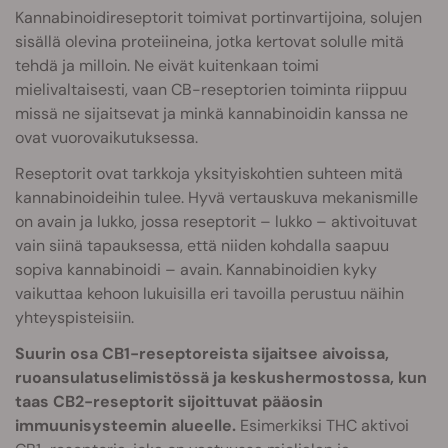
Kannabinoidireseptorit toimivat portinvartijoina, solujen
sisällä olevina proteiineina, jotka kertovat solulle mitä
tehdä ja milloin. Ne eivät kuitenkaan toimi
mielivaltaisesti, vaan CB-reseptorien toiminta riippuu
missä ne sijaitsevat ja minkä kannabinoidin kanssa ne
ovat vuorovaikutuksessa.
Reseptorit ovat tarkkoja yksityiskohtien suhteen mitä
kannabinoideihin tulee. Hyvä vertauskuva mekanismille
on avain ja lukko, jossa reseptorit – lukko – aktivoituvat
vain siinä tapauksessa, että niiden kohdalla saapuu
sopiva kannabinoidi – avain. Kannabinoidien kyky
vaikuttaa kehoon lukuisilla eri tavoilla perustuu näihin
yhteyspisteisiin.
Suurin osa CB1-reseptoreista sijaitsee aivoissa,
ruoansulatuselimistössä ja keskushermostossa, kun
taas CB2-reseptorit sijoittuvat pääosin
immuunisysteemin alueelle.
Esimerkiksi THC aktivoi