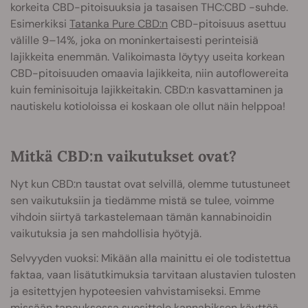
korkeita CBD-pitoisuuksia ja tasaisen THC:CBD -suhde.
Esimerkiksi
Tatanka Pure CBD:n
CBD-pitoisuus asettuu
välille 9–14%, joka on moninkertaisesti perinteisiä
lajikkeita enemmän. Valikoimasta löytyy useita korkean
CBD-pitoisuuden omaavia lajikkeita, niin autoflowereita
kuin feminisoituja lajikkeitakin. CBD:n kasvattaminen ja
nautiskelu kotioloissa ei koskaan ole ollut näin helppoa!
Mitkä CBD:n vaikutukset ovat?
Nyt kun CBD:n taustat ovat selvillä, olemme tutustuneet
sen vaikutuksiin ja tiedämme mistä se tulee, voimme
vihdoin siirtyä tarkastelemaan tämän kannabinoidin
vaikutuksia ja sen mahdollisia hyötyjä.
Selvyyden vuoksi: Mikään alla mainittu ei ole todistettua
faktaa, vaan lisätutkimuksia tarvitaan alustavien tulosten
ja esitettyjen hypoteesien vahvistamiseksi. Emme
missään tapauksessa suosittele kannabiksen käyttöä