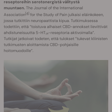
reseptoreihin serotonergistä välitystä
muuntaen.
The Journal of the International
[4]
Association
for the Study of Pain julkaisi eläinkokeen,
jossa tutkittiin neuropaattista kipua. Tutkimuksessa
todettiin, että “toistuva alhaiset CBD-annokset lievittivät
ahdistuneisuutta 5-HT₁ₐ-reseptoria aktivoimalla”.
Tutkijat jatkoivat todeten, että tulokset ”tukevat kliinisten
tutkimusten aloittamista CBD-pohjaisille
hoitomuodoille”.