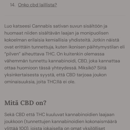
Onko cbd laillista?
Luo katseesi Cannabis sativan suvun sisältöön ja
huomaat niiden sisältävän laajan ja monipuolisen
kokoelman erilaisia kemiallisia yhdisteitä. Jotkin näistä
ovat erittäin tunnettuja, kuten ikonisen päihtymystilan eli
“pilven” aiheuttava THC. On kuitenkin olemassa
vähemmän tunnettu kannabinoidi, CBD, joka kannattaa
ottaa huomioon tässä yhteydessä. Miksikö? Siitä
yksinkertaisesta syystä, että CBD tarjoaa joukon
ominaisuuksia, joita THC:llä ei ole.
Mitä CBD on?
Sekä CBD että THC kuuluvat kannabinoidien laajaan
joukkoon (tunnettujen kannabinoidien kokonaismäärä
ylittää 100
), joista jokaisella on omat yksilölliset