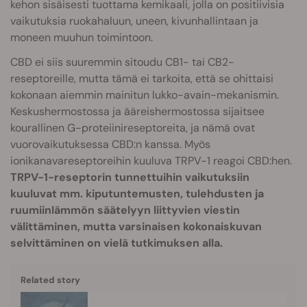
kehon sisäisesti tuottama kemikaali, jolla on positiivisia
vaikutuksia ruokahaluun, uneen, kivunhallintaan ja
moneen muuhun toimintoon.
CBD ei siis suuremmin sitoudu CB1- tai CB2-
reseptoreille, mutta tämä ei tarkoita, että se ohittaisi
kokonaan aiemmin mainitun lukko-avain-mekanismin.
Keskushermostossa ja ääreishermostossa sijaitsee
kourallinen G-proteiinireseptoreita
, ja nämä ovat
vuorovaikutuksessa CBD:n kanssa. Myös
ionikanavareseptoreihin kuuluva TRPV-1 reagoi CBD:hen.
TRPV-1-reseptorin tunnettuihin vaikutuksiin
kuuluvat mm. kiputuntemusten, tulehdusten ja
ruumiinlämmön säätelyyn liittyvien viestin
välittäminen, mutta varsinaisen kokonaiskuvan
selvittäminen on vielä tutkimuksen alla.
Related story