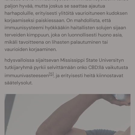
paljon hyvää, mutta joskus se saattaa ajautua
harhapoluille, erityisesti ylitöitä vaurioituneen kudoksen
korjaamiseksi paiskiessaan. On mahdollista, että
immuunisysteemi hyökkääkin haitallisten solujen sijaan
terveiden kimppuun, joka on luonnollisesti huono asia,
mikäli tavoitteena on lihasten palautuminen tai
vaurioiden korjaaminen.
hdysvalloissa sijaitsevan Mississippi State Universityn
tutkijaryhmä pyrkii selvittämään onko CBD:llä vaikutusta
[5]
immuunivasteeseen
, ja erityisesti heitä kiinnostavat
säätelysolut.