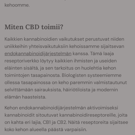
kehoomme.
Miten CBD toimii?
Kaikkien kannabinoidien vaikutukset perustuvat niiden
uniikkeihin yhteisvaikutuksiin kehoissamme sijaitsevan
endokannabinoidijärjestelmän
kanssa. Tämä laaja
reseptoriverkko löytyy kaikkien ihmisten ja useiden
eläinten sisältä, ja sen tarkoitus on huolehtia kehon
toimintojen tasapainosta. Biologisten systeemiemme
ollessa tasapainossa on keho paremmin valmistautunut
selvittämään sairauksista, häiriötiloista ja modernin
elämän haasteista.
Kehon endokannabinoidijärjestelmän aktivoimiseksi
kannabinoidit sitoutuvat kannabinoidireseptoreille, joita
on kahta eri lajia, CB1 ja CB2. Näitä reseptoreita sijaitsee
koko kehon alueella päästä varpaisiin.