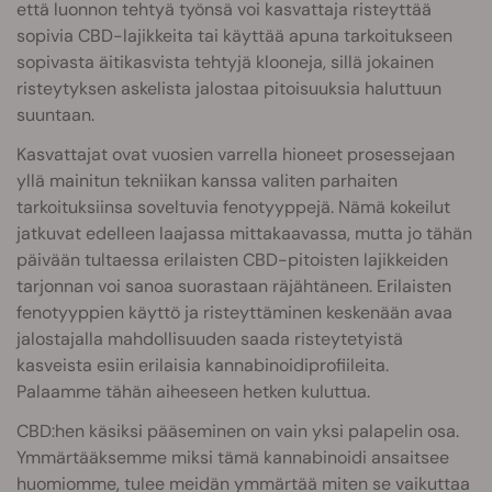
että luonnon tehtyä työnsä voi kasvattaja risteyttää
sopivia CBD-lajikkeita tai käyttää apuna tarkoitukseen
sopivasta äitikasvista tehtyjä klooneja, sillä jokainen
risteytyksen askelista jalostaa pitoisuuksia haluttuun
suuntaan.
Kasvattajat ovat vuosien varrella hioneet prosessejaan
yllä mainitun tekniikan kanssa valiten parhaiten
tarkoituksiinsa soveltuvia fenotyyppejä. Nämä kokeilut
jatkuvat edelleen laajassa mittakaavassa, mutta jo tähän
päivään tultaessa erilaisten CBD-pitoisten lajikkeiden
tarjonnan voi sanoa suorastaan räjähtäneen. Erilaisten
fenotyyppien käyttö ja risteyttäminen keskenään avaa
jalostajalla mahdollisuuden saada risteytetyistä
kasveista esiin erilaisia kannabinoidiprofiileita.
Palaamme tähän aiheeseen hetken kuluttua.
CBD:hen käsiksi pääseminen on vain yksi palapelin osa.
Ymmärtääksemme miksi tämä kannabinoidi ansaitsee
huomiomme, tulee meidän ymmärtää miten se vaikuttaa