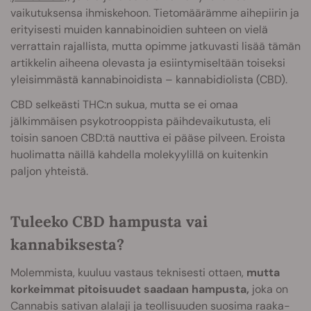
vaikutuksensa ihmiskehoon. Tietomäärämme aihepiirin ja
erityisesti muiden kannabinoidien suhteen on vie
lä
verrattain rajallista, mutta opimme jatkuvasti lisää tämän
artikkelin aiheena olevasta ja esiintymiseltään toiseksi
yleisimmästä kannabinoidista – kannabidiolista (CBD).
CBD selkeästi THC:n sukua, mutta se ei omaa
jälkimmäisen psykotrooppista päihdevaikutusta, eli
toisin sanoen CBD:tä nauttiva ei pääse pilveen. Eroista
huolimatta näillä kahdella molekyylillä on kuitenkin
paljon yhteistä.
Tuleeko CBD hampusta vai
kannabiksesta?
Molemmista, kuuluu vastaus teknisesti ottaen,
mutta
korkeimmat pitoisuudet saadaan hampusta,
joka on
Cannabis sativan alalaji ja teollisuuden suosima raaka-