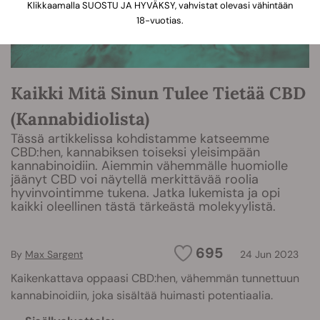
Klikkaamalla SUOSTU JA HYVÄKSY, vahvistat olevasi vähintään
18-vuotias.
Kaikki Mitä Sinun Tulee Tietää CBD
(Kannabidiolista)
Tässä artikkelissa kohdistamme katseemme
CBD:hen, kannabiksen toiseksi yleisimpään
kannabinoidiin. Aiemmin vähemmälle huomiolle
jäänyt CBD voi näytellä merkittävää roolia
hyvinvointimme tukena. Jatka lukemista ja opi
kaikki oleellinen tästä tärkeästä molekyylistä.
695
By
Max Sargent
24 Jun 2023
Kaikenkattava oppaasi CBD:hen, vähemmän tunnettuun
kannabinoidiin, joka sisältää huimasti potentiaalia.