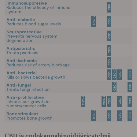
Immunosuppresive
CBD
Reduces the efficacy of inmune
system
THC-V
Anti-diabetic
CBD
Reduces blood sugar levels
Neuroprotective
CBD
Prevents nervous system
degeneration
Antipsioriatic
CBD
Treats psoriasis
Anti-ischemic
CBD
Reduces risk of artery blockage
CBC-A
Anti-bacterial
CBG
CBD
CBC
Kills or slows bacteria growth
CBC-A
Anti-fungal
CBG
Treats fungi infection
Anti-proliferative
THC-A
CBD-A
CBG
CBD
CBC
Inhibits cell growth in
tumors/cancer cells
THC-V
Bone stimulant
CBG
CBD
CBC
Promotes bone growth
CBD ja endokannabinoidijärjestelmä