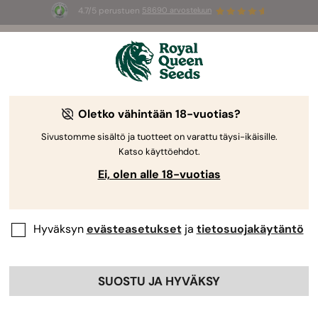
4.7/5 perustuen
58690 arvosteluun
☀️
Summer Sales
: jopa –50 %
valikoiduista tuotteista! ⏤
Osta nyt
🛍️
Oletko vähintään 18-vuotias?
The RQS Blog
Sivustomme sisältö ja tuotteet on varattu täysi-ikäisille.
Katso käyttöehdot.
Kannabis-lifestyleblogit
Lajikkeet ja tuotteet
Ei, olen alle 18-vuotias
Hyväksyn
evästeasetukset
ja
tietosuojakäytäntö
SUOSTU JA HYVÄKSY