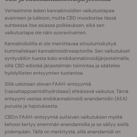
Vertasimme äsken kannabinoidien vaikutustapaa
avaimeen ja lukkoon, mutta CBD muodostaa tässä
suhteessa itse asiassa poikkeuksen, eikä sen
vaikutustapa ole näin suoraviivainen.
Kannabidiolilla ei ole mainittavaa sitoutumiskykyä
kummallekaan kannabinoidireseptorille. Sen vaikutukset
syntyvätkin tuesta koko endokannabinoidijärjestelmälle,
sillä CBD edistää järjestelmän toimintaa ja säätelee
hyödyllisten entsyymien tuotantoa.
Sillä uskotaan olevan FAAH-entsyymiä
(rasvahappoamidihydrolaasi) ehkäisevä vaikutus. Tämä
entsyymi vastaa endokannabinoidi anandamidin (AEA)
purusta ja hajotuksesta.
CBD:n FAAH-entsyymiä suitsivan vaikutuksen myötä
kehoon kertyy enemmän anandamidia ja se säilyy siellä
pidempään. Tällä on merkitystä, sillä anandamidi on