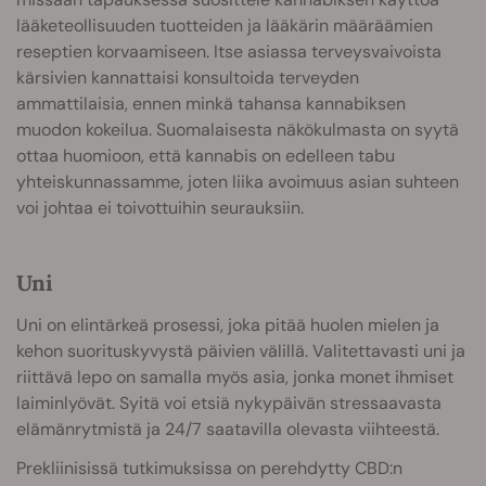
lääketeollisuuden tuotteiden ja lääkärin määräämien
reseptien korvaamiseen. Itse asiassa terveysvaivoista
kärsivien kannattaisi konsultoida terveyden
ammattilaisia, ennen minkä tahansa kannabiksen
muodon kokeilua. Suomalaisesta näkökulmasta on syytä
ottaa huomioon, että kannabis on edelleen tabu
yhteiskunnassamme, joten liika avoimuus asian suhteen
voi johtaa ei toivottuihin seurauksiin.
Uni
Uni on elintärkeä prosessi, joka pitää huolen mielen ja
kehon suorituskyvystä päivien välillä. Valitettavasti uni ja
riittävä lepo on samalla myös asia, jonka monet ihmiset
laiminlyövät. Syitä voi etsiä nykypäivän stressaavasta
elämänrytmistä ja 24/7 saatavilla olevasta viihteestä.
Prekliinisissä tutkimuksissa on perehdytty CBD:n