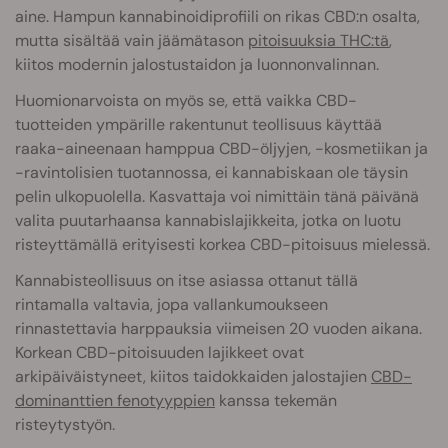
aine. Hampun kannabinoidiprofiili on rikas CBD:n osalta,
mutta sisältää vain jäämätason
pitoisuuksia THC:tä
,
kiitos modernin jalostustaidon ja luonnonvalinnan.
Huomionarvoista on myös se, että vaikka CBD-
tuotteiden ympärille rakentunut teollisuus käyttää
raaka-aineenaan hamppua CBD-öljyjen, -kosmetiikan ja
-ravintolisien tuotannossa, ei kannabiskaan ole täysin
pelin ulkopuolella. Kasvattaja voi nimittäin tänä päivänä
valita puutarhaansa kannabislajikkeita, jotka on luotu
risteyttämällä erityisesti korkea CBD-pitoisuus mielessä.
Kannabisteollisuus on itse asiassa ottanut tällä
rintamalla valtavia, jopa vallankumoukseen
rinnastettavia harppauksia viimeisen 20 vuoden aikana.
Korkean CBD-pitoisuuden lajikkeet ovat
arkipäiväistyneet, kiitos taidokkaiden jalostajien
CBD-
dominanttien fenotyyppien
kanssa tekemän
risteytystyön.