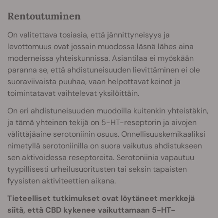
Rentoutuminen
On valitettava tosiasia, että jännittyneisyys ja
levottomuus ovat jossain muodossa läsnä lähes aina
moderneissa yhteiskunnissa. Asiantilaa ei myöskään
paranna se, että ahdistuneisuuden
lievittäminen ei ole
suoraviivaista puuhaa, vaan helpottavat keinot ja
toimintatavat vaihtelevat yksilöittäin.
On eri ahdistuneisuuden muodoilla kuitenkin yhteistäkin,
ja tämä yhteinen tekijä on 5-HT-reseptorin ja aivojen
välittäjäaine serotoniinin osuus. Onnellisuuskemikaaliksi
nimetyllä serotoniinilla on suora vaikutus ahdistukseen
sen aktivoidessa reseptoreita. Serotoniinia vapautuu
tyypillisesti urheilusuoritusten tai seksin
tapaisten
fyysisten aktiviteettien aikana.
Tieteelliset tutkimukset ovat löytäneet merkkejä
siitä, että CBD kykenee vaikuttamaan 5-HT-