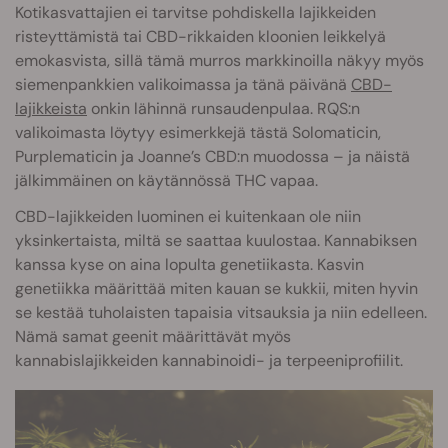
Kotikasvattajien ei tarvitse pohdiskella lajikkeiden
risteyttämistä tai CBD-rikkaiden kloonien leikkelyä
emokasvista, sillä tämä murros markkinoilla näkyy myös
siemenpankkien valikoimassa ja tänä päivänä
CBD-
lajikkeista
onkin lähinnä runsaudenpulaa. RQS:n
valikoimasta löytyy esimerkkejä tästä Solomaticin,
Purplematicin ja Joanne’s CBD:n muodossa – ja näistä
jälkimmäinen on käytännössä THC vapaa.
CBD-lajikkeiden luominen ei kuitenkaan ole niin
yksinkertaista, miltä se saattaa kuulostaa. Kannabiksen
kanssa kyse on aina lopulta genetiikasta. Kasvin
genetiikka määrittää miten kauan se kukkii, miten hyvin
se kestää tuholaisten tapaisia vitsauksia ja niin edelleen.
Nämä samat geenit määrittävät myös
kannabislajikkeiden kannabinoidi- ja terpeeniprofiilit.