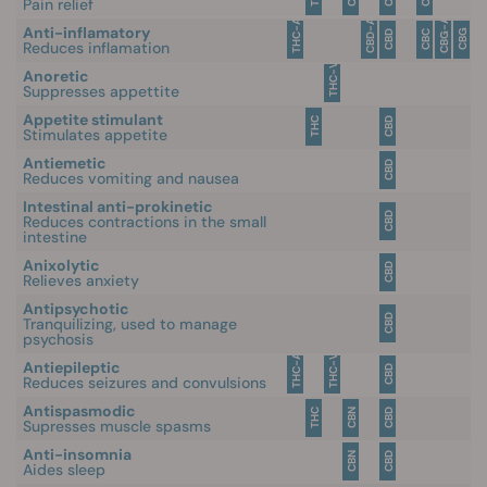
Pain relief
CBG-A
THC-A
CBD-A
Anti-inflamatory
CBG
CBD
CBC
Reduces inflamation
THC-V
Anoretic
Suppresses appettite
Appetite stimulant
THC
CBD
Stimulates appetite
Antiemetic
CBD
Reduces vomiting and nausea
Intestinal anti-prokinetic
CBD
Reduces contractions in the small
intestine
Anixolytic
CBD
Relieves anxiety
Antipsychotic
CBD
Tranquilizing, used to manage
psychosis
THC-A
THC-V
Antiepileptic
CBD
Reduces seizures and convulsions
Antispasmodic
THC
CBN
CBD
Supresses muscle spasms
Anti-insomnia
CBN
CBD
Aides sleep