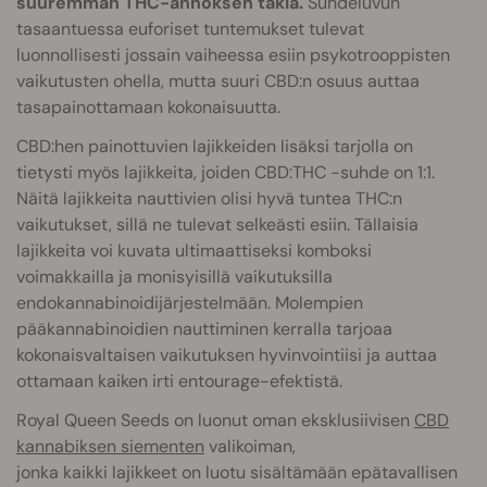
suuremman THC-annoksen takia.
Suhdeluvun
tasaantuessa euforiset tuntemukset tulevat
luonnollisesti jossain vaiheessa esiin psykotrooppisten
vaikutusten ohella, mutta suuri CBD:n osuus auttaa
tasapainottamaan kokonaisuutta.
CBD:hen painottuvien lajikkeiden lisäksi tarjolla on
tietysti myös lajikkeita, joiden CBD:THC -suhde on 1:1.
Näitä lajikkeita nauttivien olisi hyvä tuntea THC:n
vaikutukset, sillä ne tulevat selkeästi esiin. Tällaisia
lajikkeita voi kuvata ultimaattiseksi komboksi
voimakkailla ja monisyisillä vaikutuksilla
endokannabinoidijärjestelmään. Molempien
pääkannabinoidien nauttiminen kerralla tarjoaa
kokonaisvaltaisen vaikutuksen hyvinvointiisi ja auttaa
ottamaan kaiken irti entourage-efektistä.
Royal Queen Seeds on luonut oman eksklusiivisen
CBD
kannabiksen siementen
valikoiman,
jonka kaikki lajikkeet on luotu sisältämään epätavallisen