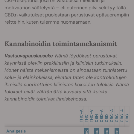
CB1-reseptoria, joka on vastuussa mielialan ja
motivaation säätelystä – eli euforinen pilvi selittyy tällä.
CBD:n vaikutukset puolestaan perustuvat epäsuorempiin
reitteihin, kuten tulemme huomaamaan.
Kannabinoidin toimintamekanismit
Vastuuvapauslauseke
: Nämä löydökset perustuvat
käynnissä oleviin prekliinisiin ja kliinisiin tutkimuksiin.
Monet näistä mekanismeista on ainoastaan tunnistettu
solu- ja eläinkokeissa, eivätkä täten ole kontrolloitujen
ihmisillä suoritettujen kliinisten kokeiden tuloksia. Nämä
tulokset eivät välttämättä kuvasta sitä, kuinka
kannabinoidit toimivat ihmiskehossa.
-A
-A
-A
-V
-A
CBC
CBC
CBG
CBG
THC
THC
THC
CBN
CBD
CBD
Analgesis
THC
CBN
CBD
CBC