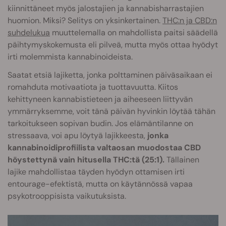
kiinnittäneet myös jalostajien ja kannabisharrastajien
huomion. Miksi? Selitys on yksinkertainen.
THC:n ja CBD:n
suhdelukua
muuttelemalla on mahdollista paitsi säädellä
päihtymyskokemusta eli pilveä, mutta myös ottaa hyödyt
irti molemmista kannabinoideista.
Saatat etsiä lajiketta, jonka polttaminen päiväsaikaan ei
romahduta motivaatiota ja tuottavuutta. Kiitos
kehittyneen kannabistieteen ja aiheeseen liittyvän
ymmärryksemme, voit tänä päivän hyvinkin löytää tähän
tarkoitukseen sopivan budin. Jos elämäntilanne on
stressaava, voi apu löytyä lajikkeesta,
jonka
kannabinoidiprofiilista valtaosan muodostaa CBD
höystettynä vain hitusella THC:tä (25:1).
Tällainen
lajike mahdollistaa täyden hyödyn ottamisen irti
entourage-efektistä, mutta on käytännössä vapaa
psykotrooppisista vaikutuksista.