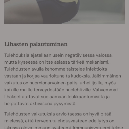
Lihasten palautuminen
Tulehduksia
ajatellaan usein negatiivisessa valossa,
mutta kyseessä on itse asiassa tärkeä mekanismi.
Tulehdusten avulla kehomme taistelee infektioita
vastaan ja korjaa vaurioituneita kudoksia. Jälkimmäinen
vaikutus on huomionarvoinen paitsi urheilijoille, myös
kaikille muille terveydestään huolehtiville. Vahvemmat
lihakset auttavat suojaamaan loukkaantumisilta ja
helpottavat aktiivisena pysymistä.
Tulehdusten vaikutuksia arvioitaessa on hyvä pitää
mielessä, että terveen tulehdusvasteen edellytys on
iskussa oleva immuunisysteemi. Immuunisysteemi tekee