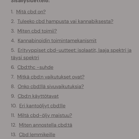
Sisällysluettelo:
Mitä cbd on?
Tuleeko cbd hampusta vai kannabiksesta?
Miten cbd toimii?
Kannabinoidin toimintamekanismit
Erityyppiset cbd-uutteet: isolaatit, laaja spektri ja
täysi spektri
Cbd:thc -suhde
Mitkä cbd:n vaikutukset ovat?
Onko cbd:llä sivuvaikutuksia?
Cbd:n käyttötavat
Eri kantoöljyt cbd:lle
Miltä cbd-öljy maistuu?
Miten annostella cbd:tä
Cbd lemmikeille