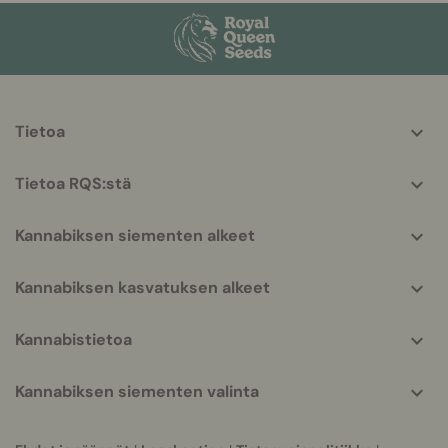
More
Tietoa
helpful
info
Tietoa RQS:stä
Kannabiksen siementen alkeet
Kannabiksen kasvatuksen alkeet
Kannabistietoa
Kannabiksen siementen valinta