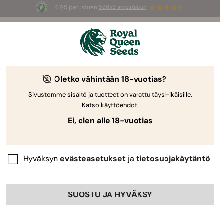
4.7/5 perustuen
58653 arvosteluun
☀️
Summer Sales
: jopa –50 %
valikoiduista tuotteista! ⏤
Osta nyt
🛍️
Oletko vähintään 18-vuotias?
The RQS Blog
Sivustomme sisältö ja tuotteet on varattu täysi-ikäisille.
Katso käyttöehdot.
Kannabistiede ja hyvinvointi
Kannabiksen nau
Ei, olen alle 18-vuotias
4 Blogs about "CBD-tutkimus"
Hyväksyn
evästeasetukset
ja
tietosuojakäytäntö
Kannabidioli on kerännyt taaksensa merkittävän
seuraajakunnan, mutta kuinka CBD oikeastaan
vuorovaikuttaakaan ihmiskehon kanssa? Lue kaikki CBD:n
SUOSTU JA HYVÄKSY
vaikutuksista kattavista blogeistamme, jotka käsittelevät
kaikkea CBD-tutkimuksesta ja kliinisistä kokeista tämän