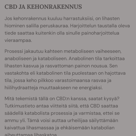
CBD JA KEHONRAKENNUS
Jos kehonrakennus kuuluu harrastuksiisi, on lihasten
hiominen salilla peruskauraa. Harjoittelun taustalla oleva
tiede saattaa kuitenkin olla sinulle painoharjoittelua
vieraampaa.
Prosessi jakautuu kahteen metaboliseen vaiheeseen,
anaboliseen ja kataboliseen. Anabolinen tila tarkoittaa
lihasten kasvua ja rasvattoman painon nousua. Sen
vastakohta eli katabolinen tila puolestaan on hajottava
tila, jossa keho pilkkoo varastoimaansa rasvaa ja
hiilihydraatteja muuttaakseen ne energiaksi.
Mitä tekemistä tällä on CBD:n kanssa, saatat kysyä?
Tutkimustieto antaa viitteitä siitä, että CBD saattaa
säädellä katabolista prosessia ja varmistaa, ettei se
ammu yli. Tämä voisi auttaa urheilijaa säilyttämään
kaivattua lihasmassaa ja ehkäisemään katabolian
aiheuttamaa lihaskatoa.