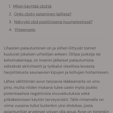
Miten käyttää cbd:tä
Onko cbd:n ostaminen laillista?
Näkyykö cbd positiivisena huumetestissä?
Yhteenveto
Lihasten palautuminen on ja siihen liittyvät toimet
kuuluvat jokaisen urheilijan arkeen. Olitpa juoksija tai
kehonrakentaja, on treenin jälkeiset palautumista
edistävät aktiviteetit ja työkalut oleellisia kovasta
harjoittelusta seuraavien kipujen ja kolhujen hoitamiseen.
Lähes välittömän avun tarjoavia lääkeaineita on vino
pino, mutta niiden mukana tulee usein myös joukko
potentiaalisia negatiivisia sivuvaikutuksia sekä
pitkäkestoisen käytön terveysriskit. Tälle rintamalle on
viime vuosina tullut kuitenkin yksi ehdokas, josta
asiantuntijat arvelevat voivan olla apua. Kyse on tietenkin