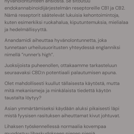
hyvänolontunteen ansiosta. Se sitoutuu
endokannabinoidijärjestelmän reseptoreille CB1 ja CB2.
Nämä reseptorit säätelevät lukuisia kehontoimintoja,
kuten esimerkiksi ruokahalua, kiputuntemuksia, mielialaa
ja hedelmällisyyttä.
Anandamidi aiheuttaa hyvänolontunnetta, joka
tunnetaan urheilusuoritusten yhteydessä englanniksi
nimellä ”runner’s high”.
Juoksijoista puheenollen, ottakaamme tarkasteluun
seuraavaksi CBD:n potentiaali palautumisen apuna.
Olet mahdollisesti kuullut tällaisesta käytöstä, mutta
mitä mekanismeja ja minkälaista tiedettä käytön
taustalta löytyy?
Asian ymmärtämiseksi käydään aluksi pikaisesti läpi
mistä fyysisen rasituksen aiheuttamat kivut johtuvat.
Lihaksen työskennellessä normaalia kovempaa
muodostuu lihaskudokseen pienen pieniä