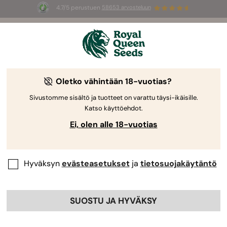
4.7/5 perustuen
58653 arvosteluun
⏳
1+1
-
Rajoitettu erikoistarjous
2d 18h 51m 39s
🌱
Oletko vähintään 18-vuotias?
The RQS Blog
Sivustomme sisältö ja tuotteet on varattu täysi-ikäisille.
Katso käyttöehdot.
Kannabis-lifestyleblogit
Lajikkeet ja tuotteet
Ei, olen alle 18-vuotias
Hyväksyn
evästeasetukset
ja
tietosuojakäytäntö
SUOSTU JA HYVÄKSY