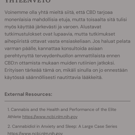
Voinemme olla yhtä mieltä siitä, että CBD tarjoaa
monenlaisia mahdollisia etuja, mutta toisaalta sitä tulisi
myös käyttää järkevästi ja varoen. Alustavat
tutkimustulokset ovat lupaavia, mutta tutkimukset
aihepiiristä ottavat vasta ensiaskeliaan. Jos haluat pelata
varman päälle, kannattaa konsultoida asiaan
perehtynyttä terveydenhuollon ammattilaista ennen
CBD:n ottamista mukaan muiden rutiinien jatkoksi.
Erityisen tärkeää tämä on, mikäli sinulla on jo ennestään
käytössä säännöllisesti nautittavia lääkkeitä.
External Resources:
Cannabis and the Health and Performance of the Elite
Athlete
https://www.ncbi.nlm.nih.gov
Cannabidiol in Anxiety and Sleep: A Large Case Series
https://www.ncbi.nlm.nih.gov