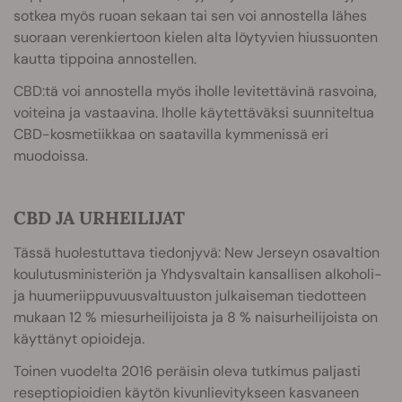
sotkea myös ruoan sekaan tai sen voi annostella lähes
suoraan verenkiertoon kielen alta löytyvien hiussuonten
kautta tippoina annostellen.
CBD:tä voi annostella myös iholle levitettävinä rasvoina,
voiteina ja vastaavina. Iholle käytettäväksi suunniteltua
CBD-kosmetiikkaa on saatavilla kymmenissä eri
muodoissa.
CBD JA URHEILIJAT
Tässä huolestuttava tiedonjyvä: New Jerseyn osavaltion
koulutusministeriön ja Yhdysvaltain kansallisen alkoholi-
ja huumeriippuvuusvaltuuston julkaiseman tiedotteen
mukaan 12 % miesurheilijoista ja 8 % naisurheilijoista on
käyttänyt opioideja.
Toinen vuodelta 2016 peräisin oleva tutkimus paljasti
reseptiopioidien käytön kivunlievitykseen kasvaneen