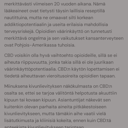
merkittävästi viimeisen 20 vuoden aikana. Nämä
lääkeaineet ovat tietysti täysin laillisia reseptillä
nautittuina, mutta ne omaavat silti korkean
addiktiopotentiaalin ja useita erilaisia mahdollisia
terveysriskejä. Opioidien väärinkäyttö on tunnetusti
merkittävä ongelma ja sen vaikutukset kansanterveyteen
ovat Pohjois-Amerikassa tuhoisia.
CBD voisikin olla hyvä vaihtoehto opioideille, sillä se ei
aiheuta riippuvuutta, jonka takia sillä ei ole juurikaan
väärinkäyttöpotentiaalia. CBD:n käytön lopettamisen ei
tiedetä aiheuttavan vieroitusoireita opioidien tapaan.
Miinuksena kivunlievityksen näkökulmasta on CBD:n
osalta se, ettei se tarjoa välitöntä helpotusta akuuttiin
kipuun tai kovaan kipuun. Asiantuntijat näkevät sen
kuitenkin olevan parhaita aineita pitkäkestoiseen
kivunlievitykseen, mutta tämäkin aihe vaatii vielä
lisätutkimusta ja kliinisiä kokeita, ennen kuin CBD:tä
apteekista kivunlievitykseen tarjotaan.