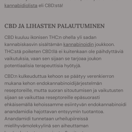
kannabidiolista
eli CBD:stä!
CBD JA LIHASTEN PALAUTUMINEN
CBD kuuluu ikonisen THC:n ohella yli sadan
kannabiskasvin sisältämän
kannabinoidin
joukkoon.
THC:stä poiketen CBD:llä ei kuitenkaan ole päihdyttäviä
vaikutuksia, vaan sen sijaan se tarjoaa joukon
potentiaalisia terapeuttisia hyötyjä.
CBD:n kulkeuduttua kehoon se päätyy verenkierron
mukana kehon endokannabinoidijärjestelmän
reseptoreille, mutta suoran sitoutumisen ja vaikutusten
sijaan se vaikuttaa reseptoreille epäsuorasti
ehkäisemällä kehoissamme esiintyvän endokannabinoidi
anandamidia hajottavan entsyymin tuotantoa.
Anandamidi tunnetaan urheilupiireissä
mielihyvämolekyylinä sen aiheuttaman