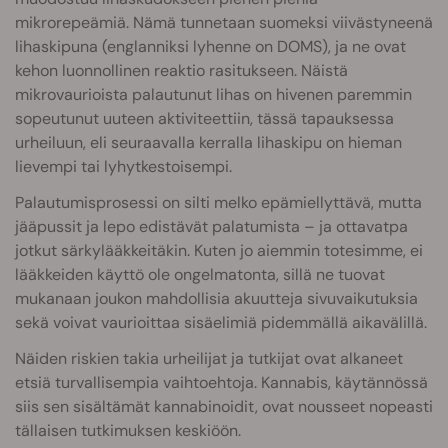
mikrorepeämiä. Nämä tunnetaan suomeksi viivästyneenä
lihaskipuna (englanniksi lyhenne on DOMS), ja ne ovat
kehon luonnollinen reaktio rasitukseen. Näistä
mikrovaurioista palautunut lihas on hivenen paremmin
sopeutunut uuteen aktiviteettiin, tässä tapauksessa
urheiluun, eli seuraavalla kerralla lihaskipu on hieman
lievempi tai lyhytkestoisempi.
Palautumisprosessi on silti melko epämiellyttävä, mutta
jääpussit ja lepo edistävät palatumista – ja ottavatpa
jotkut särkylääkkeitäkin. Kuten jo aiemmin totesimme, ei
lääkkeiden käyttö ole ongelmatonta, sillä ne tuovat
mukanaan joukon mahdollisia akuutteja sivuvaikutuksia
sekä voivat vaurioittaa sisäelimiä pidemmällä aikavälillä.
Näiden riskien takia urheilijat ja tutkijat ovat alkaneet
etsiä turvallisempia vaihtoehtoja. Kannabis, käytännössä
siis sen sisältämät kannabinoidit, ovat nousseet nopeasti
tällaisen tutkimuksen keskiöön.