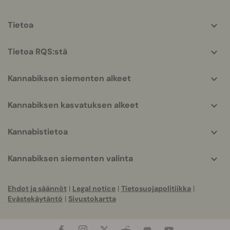
More
Tietoa
helpful
info
Tietoa RQS:stä
Kannabiksen siementen alkeet
Kannabiksen kasvatuksen alkeet
Kannabistietoa
Kannabiksen siementen valinta
Ehdot ja säännöt
|
Legal notice
|
Tietosuojapolitiikka
|
Evästekäytäntö
|
Sivustokartta