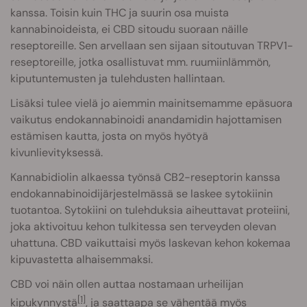
kanssa. Toisin kuin THC ja suurin osa muista
kannabinoideista, ei CBD sitoudu suoraan näille
reseptoreille. Sen arvellaan sen sijaan sitoutuvan TRPV1-
reseptoreille, jotka osallistuvat mm. ruumiinlämmön,
kiputuntemusten ja tulehdusten hallintaan.
Lisäksi tulee vielä jo aiemmin mainitsemamme epäsuora
vaikutus endokannabinoidi anandamidin hajottamisen
estämisen kautta, josta on myös hyötyä
kivunlievityksessä.
Kannabidiolin alkaessa työnsä CB2-reseptorin kanssa
endokannabinoidijärjestelmässä se laskee sytokiinin
tuotantoa. Sytokiini on tulehduksia aiheuttavat proteiini,
joka aktivoituu kehon tulkitessa sen terveyden olevan
uhattuna. CBD vaikuttaisi myös laskevan kehon kokemaa
kipuvastetta alhaisemmaksi.
CBD voi näin ollen auttaa nostamaan urheilijan
[1]
kipukynnystä
, ja saattaapa se vähentää myös