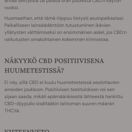
antaa selityksiä tai pelätä uran puolesta CBD:n käytön
vuoksi.
Huomaathan, että tämä riippuu tietysti asuinpaikastasi.
Paikalliseen lainsäädäntöön tutustuminen ikävien
yllätysten välttämiseksi on ensimmäinen askel, jos CBD:n
vaikutusten omakohtainen kokeminen kiinnostaa.
NÄKYYKÖ CBD POSITIIVISENA
HUUMETESTISSÄ?
Ei näy, sillä CBD ei kuulu huumetesteissä seulottavien
aineiden joukkoon. Positiivisen testituloksen voi sen
sijaan saada, mikäli epämääräisestä lähteestä hankittu
CBD-öljypullo sisältääkin laittoman suuren määrän
THC:tä.
YHTEENVETO