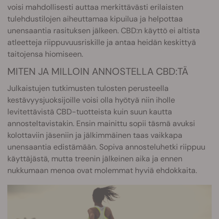
voisi mahdollisesti auttaa merkittävästi erilaisten
tulehdustilojen aiheuttamaa kipuilua ja helpottaa
unensaantia rasituksen jälkeen. CBD:n käyttö ei altista
atleetteja riippuvuusriskille ja antaa heidän keskittyä
taitojensa hiomiseen.
MITEN JA MILLOIN ANNOSTELLA CBD:TÄ
Julkaistujen tutkimusten tulosten perusteella
kestävyysjuoksijoille voisi olla hyötyä niin iholle
levitettävistä CBD-tuotteista kuin suun kautta
annosteltavistakin. Ensin mainittu sopii täsmä avuksi
kolottaviin jäseniin ja jälkimmäinen taas vaikkapa
unensaantia edistämään. Sopiva annosteluhetki riippuu
käyttäjästä, mutta treenin jälkeinen aika ja ennen
nukkumaan menoa ovat molemmat hyviä ehdokkaita.