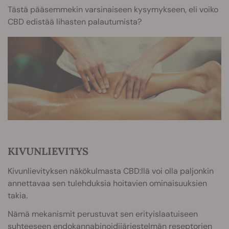
Tästä pääsemmekin varsinaiseen kysymykseen, eli voiko
CBD edistää lihasten palautumista?
KIVUNLIEVITYS
Kivunlievityksen näkökulmasta CBD:llä voi olla paljonkin
annettavaa sen tulehduksia hoitavien ominaisuuksien
takia.
Nämä mekanismit perustuvat sen erityislaatuiseen
suhteeseen endokannabinoidijärjestelmän reseptorien