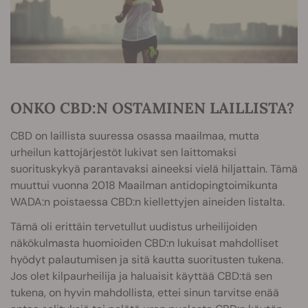
ONKO CBD:N OSTAMINEN LAILLISTA?
CBD on laillista suuressa osassa maailmaa, mutta
urheilun kattojärjestöt lukivat sen laittomaksi
suorituskykyä parantavaksi aineeksi vielä hiljattain. Tämä
muuttui vuonna 2018 Maailman antidopingtoimikunta
WADA:n poistaessa CBD:n kiellettyjen aineiden listalta.
Tämä oli erittäin tervetullut uudistus urheilijoiden
näkökulmasta huomioiden CBD:n lukuisat mahdolliset
hyödyt palautumisen ja sitä kautta suoritusten tukena.
Jos olet kilpaurheilija ja haluaisit käyttää CBD:tä sen
tukena, on hyvin mahdollista, ettei sinun tarvitse enää