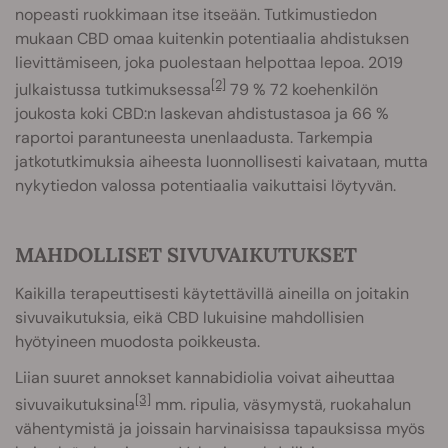
nopeasti ruokkimaan itse itseään. Tutkimustiedon
mukaan CBD omaa kuitenkin potentiaalia ahdistuksen
lievittämiseen, joka puolestaan helpottaa lepoa. 2019
[2]
julkaistussa tutkimuksessa
79 % 72 koehenkilön
joukosta koki CBD:n laskevan ahdistustasoa ja 66 %
raportoi parantuneesta unenlaadusta. Tarkempia
jatkotutkimuksia aiheesta luonnollisesti kaivataan, mutta
nykytiedon valossa potentiaalia vaikuttaisi löytyvän.
MAHDOLLISET SIVUVAIKUTUKSET
Kaikilla terapeuttisesti käytettävillä aineilla on joitakin
sivuvaikutuksia, eikä CBD lukuisine mahdollisien
hyötyineen muodosta poikkeusta.
Liian suuret annokset kannabidiolia voivat aiheuttaa
[3]
sivuvaikutuksina
mm. ripulia, väsymystä, ruokahalun
vähentymistä ja joissain harvinaisissa tapauksissa myös