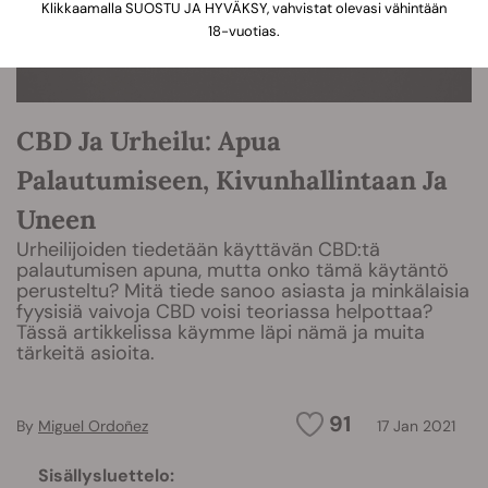
Klikkaamalla SUOSTU JA HYVÄKSY, vahvistat olevasi vähintään
18-vuotias.
CBD Ja Urheilu: Apua
Palautumiseen, Kivunhallintaan Ja
Uneen
Urheilijoiden tiedetään käyttävän CBD:tä
palautumisen apuna, mutta onko tämä käytäntö
perusteltu? Mitä tiede sanoo asiasta ja minkälaisia
fyysisiä vaivoja CBD voisi teoriassa helpottaa?
Tässä artikkelissa käymme läpi nämä ja muita
tärkeitä asioita.
91
By
Miguel Ordoñez
17 Jan 2021
Sisällysluettelo: