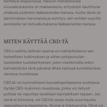
heittelyä elopainossa. Vakavin mahdollisista
sivuvaikutuksista on maksavaurio, erityisesti nautittuna
yhdessä joidenkin lääkeaineiden kanssa, mutta tämä on
äärimmäisen harvinaista ja esiintyy vain erittäin suurilla
annoksilla tai ristivaikutuksena lääkeaineiden kanssa.
MITEN KÄYTTÄÄ CBD:TÄ
CBD:n sallittu laillinen asema on mahdollistanut sen
tieteellisen tutkimuksen ja siihen pohjautuvien
tuotteiden tuotekehityksen, joten markkinoilla onkin
kannabidiolia tänä päivänä lähes kaikissa kuviteltavissa
olevissa muodoissa.
CBD:tä voi luonnollisesti kannabispohjaisena tuotteena
löytää CBD-kukinnon muodossa, jonka voi tietysti
polttaa tai vapottaa tavallisen kannabiksen tapaan. Jos
tämä ei kiinnosta, voi CBD:tä ostaa myös suun kautta
nappailtavina kapseleina, öljyinä ja tinktuuroina. Öljyä voi