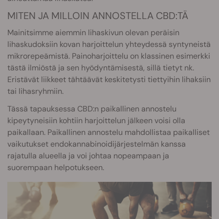
MITEN JA MILLOIN ANNOSTELLA CBD:TÄ
Mainitsimme aiemmin lihaskivun olevan peräisin
lihaskudoksiin kovan harjoittelun yhteydessä syntyneistä
mikrorepeämistä. Painoharjoittelu on klassinen esimerkki
tästä ilmiöstä ja sen hyödyntämisestä, sillä tietyt nk.
Eristävät liikkeet tähtäävät keskitetysti tiettyihin lihaksiin
tai lihasryhmiin.
Tässä tapauksessa CBD:n paikallinen annostelu
kipeytyneisiin kohtiin harjoittelun jälkeen voisi olla
paikallaan. Paikallinen annostelu mahdollistaa paikalliset
vaikutukset endokannabinoidijärjestelmän kanssa
rajatulla alueella ja voi johtaa nopeampaan ja
suorempaan helpotukseen.