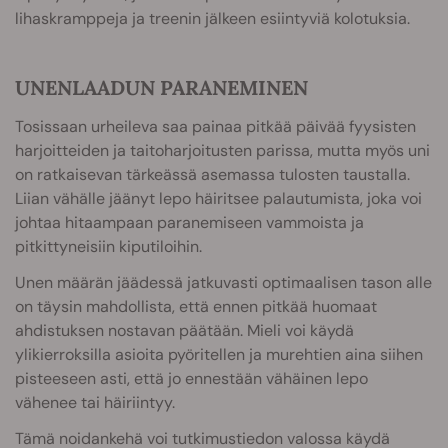
lihaskramppeja ja treenin jälkeen esiintyviä kolotuksia.
UNENLAADUN PARANEMINEN
Tosissaan urheileva saa painaa pitkää päivää fyysisten
harjoitteiden ja taitoharjoitusten parissa, mutta myös uni
on ratkaisevan tärkeässä asemassa tulosten taustalla.
Liian vähälle jäänyt lepo häiritsee palautumista, joka voi
johtaa hitaampaan paranemiseen vammoista ja
pitkittyneisiin kiputiloihin.
Unen määrän jäädessä jatkuvasti optimaalisen tason alle
on täysin mahdollista, että ennen pitkää huomaat
ahdistuksen nostavan päätään. Mieli voi käydä
ylikierroksilla asioita pyöritellen ja murehtien aina siihen
pisteeseen asti, että jo ennestään vähäinen lepo
vähenee tai häiriintyy.
Tämä noidankehä voi tutkimustiedon valossa käydä