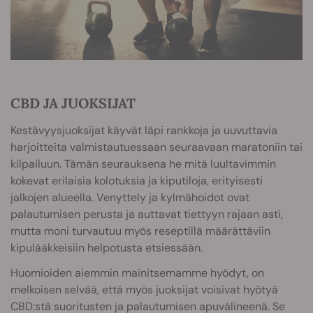
CBD JA JUOKSIJAT
Kestävyysjuoksijat käyvät läpi rankkoja ja uuvuttavia
harjoitteita valmistautuessaan seuraavaan maratoniin tai
kilpailuun. Tämän seurauksena he mitä luultavimmin
kokevat erilaisia kolotuksia ja kiputiloja, erityisesti
jalkojen alueella. Venyttely ja kylmähoidot ovat
palautumisen perusta ja auttavat tiettyyn rajaan asti,
mutta moni turvautuu myös reseptillä määrättäviin
kipulääkkeisiin helpotusta etsiessään.
Huomioiden aiemmin mainitsemamme hyödyt, on
melkoisen selvää, että myös juoksijat voisivat hyötyä
CBD:stä suoritusten ja palautumisen apuvälineenä. Se