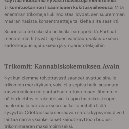
käyttää muutamia hyväksi havaittuja menetelmiä
trikomituotannon lisäämiseen kukitusvaiheessa
. Mitä
enemmän trikomeja kukinnoistasi löydät, sen suuremman
määrän hasista, konsentraatteja tai kiefiä siitä saat irti.
Suurin osa tekniikoista on lisäksi simppeleitä. Parhaat
menetelmät liittyvät lajikkeen valintaan, valaistukseen,
sadonkorjuun ajoitukseen ja ympäristötekijöihin.
Trikomit: Kannabiskokemuksen Avain
Nyt kun olemme toivottavasti saaneet avattua sinulle
trikomien merkityksen, voisi olla sopiva hetki suunnata
kasvatustilaan tai puutarhaan tutustumaan lähemmin
näihin kiehtoviin rakenteisiin. Luupin tai mikroskoopin
hankkimalla harrastuksesi saa kertaheitolla lisää
syvyyttä. Odottaessasi seuraavan satosi kypsymistä voit
laittaa nämä yksinkertaiset keinot käyttöön budiesi
trikomimäärän maksimoimiseksi.