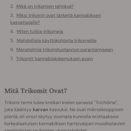
Mikä on trikomien tehtävä?
Miksi trikomit ovat tärkeitä kannabiksen
kasvattajalle?
Miten tutkia trikomeja
Mahdollisia käyttökohteita trikomeille
Menetelmiä trikomituotannon parantamiseen
Trikomit: kannabiskokemuksen avain
Mitä Trikomit Ovat?
Trikomi termi tulee kreikan kielen sanasta “Tríchōma”,
joka kääntyy
karvan
kasvuksi. Ne ovat mikroskooppisen
pieniä, eli sinun täytyy zoomata kunnolla erottaaksesi
korkealaatuisen kannabiksen hartsivaipan muodostavien
sienimäisten rauhasten yksityiskohdat.