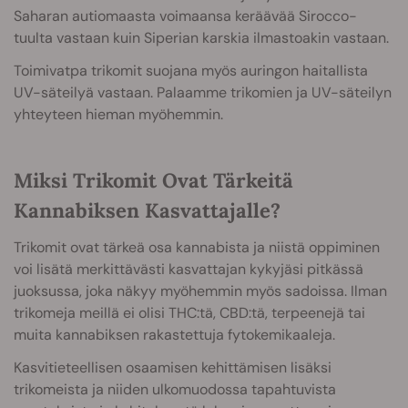
Saharan autiomaasta voimaansa keräävää Sirocco-
tuulta vastaan kuin Siperian karskia ilmastoakin vastaan.
Toimivatpa trikomit suojana myös auringon haitallista
UV-säteilyä vastaan. Palaamme trikomien ja UV-säteilyn
yhteyteen hieman myöhemmin.
Miksi Trikomit Ovat Tärkeitä
Kannabiksen Kasvattajalle?
Trikomit ovat tärkeä osa kannabista ja niistä oppiminen
voi lisätä merkittävästi kasvattajan kykyjäsi pitkässä
juoksussa, joka näkyy myöhemmin myös sadoissa. Ilman
trikomeja meillä ei olisi THC:tä, CBD:tä, terpeenejä tai
muita kannabiksen rakastettuja fytokemikaaleja.
Kasvitieteellisen osaamisen kehittämisen lisäksi
trikomeista ja niiden ulkomuodossa tapahtuvista