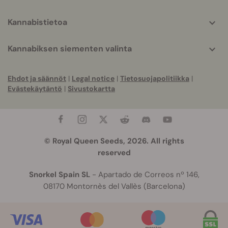
Kannabistietoa
Kannabiksen siementen valinta
Ehdot ja säännöt
|
Legal notice
|
Tietosuojapolitiikka
|
Evästekäytäntö
|
Sivustokartta
© Royal Queen Seeds, 2026. All rights
reserved
Snorkel Spain SL
- Apartado de Correos nº 146,
08170 Montornès del Vallès (Barcelona)