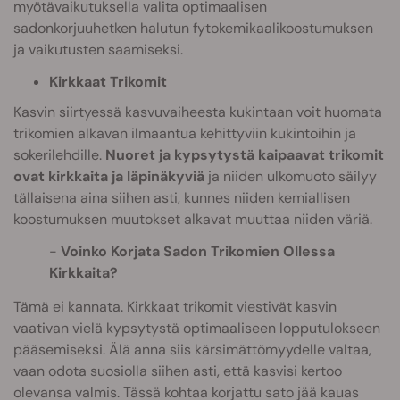
myötävaikutuksella valita optimaalisen
sadonkorjuuhetken halutun fytokemikaalikoostumuksen
ja vaikutusten saamiseksi.
Kirkkaat Trikomit
Kasvin siirtyessä kasvuvaiheesta kukintaan voit huomata
trikomien alkavan ilmaantua kehittyviin kukintoihin ja
sokerilehdille.
Nuoret ja kypsytystä kaipaavat trikomit
ovat kirkkaita ja läpinäkyviä
ja niiden ulkomuoto säilyy
tällaisena aina siihen asti, kunnes niiden kemiallisen
koostumuksen muutokset alkavat muuttaa niiden väriä.
Voinko Korjata Sadon Trikomien Ollessa
Kirkkaita?
Tämä ei kannata. Kirkkaat trikomit viestivät kasvin
vaativan vielä kypsytystä optimaaliseen lopputulokseen
pääsemiseksi. Älä anna siis kärsimättömyydelle valtaa,
vaan odota suosiolla siihen asti, että kasvisi kertoo
olevansa valmis. Tässä kohtaa korjattu sato jää kauas