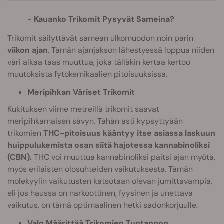
Kauanko Trikomit Pysyvät Sameina?
Trikomit säilyttävät samean ulkomuodon noin parin
viikon ajan
. Tämän ajanjakson lähestyessä loppua niiden
väri alkaa taas muuttua, joka tälläkin kertaa kertoo
muutoksista fytokemikaalien pitoisuuksissa.
Meripihkan Väriset Trikomit
Kukituksen viime metreillä trikomit saavat
meripihkamaisen sävyn. Tähän asti kypsyttyään
trikomien
THC-pitoisuus kääntyy itse asiassa laskuun
huippulukemista osan siitä hajotessa kannabinoliksi
(CBN).
THC voi muuttua kannabinoliksi paitsi ajan myötä,
myös erilaisten olosuhteiden vaikutuksesta. Tämän
molekyylin vaikutusten katsotaan olevan jumittavampia,
eli jos haussa on narkoottinen, fyysinen ja unettava
vaikutus, on tämä optimaalinen hetki sadonkorjuulle.
Valo Määrittää Trikomien Tuotannon