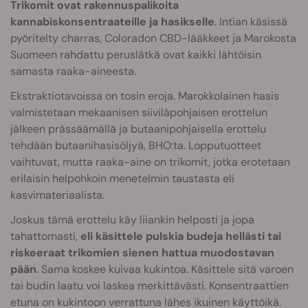
Trikomit ovat rakennuspalikoita
kannabiskonsentraateille ja hasikselle
. Intian käsissä
pyöritelty charras, Coloradon CBD-lääkkeet ja Marokosta
Suomeen rahdattu peruslätkä ovat kaikki lähtöisin
samasta raaka-aineesta.
Ekstraktiotavoissa on tosin eroja. Marokkolainen hasis
valmistetaan mekaanisen siiviläpohjaisen erottelun
jälkeen prässäämällä ja butaanipohjaisella erottelu
tehdään butaanihasisöljyä, BHO:ta. Lopputuotteet
vaihtuvat, mutta raaka-aine on trikomit, jotka erotetaan
erilaisin helpohkoin menetelmin taustasta eli
kasvimateriaalista.
Joskus tämä erottelu käy liiankin helposti ja jopa
tahattomasti,
eli käsittele pulskia budeja hellästi tai
riskeeraat trikomien sienen hattua muodostavan
pään
. Sama koskee kuivaa kukintoa. Käsittele sitä varoen
tai budin laatu voi laskea merkittävästi. Konsentraattien
etuna on kukintoon verrattuna lähes ikuinen käyttöikä.