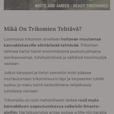
Mikä On Trikomien Tehtävä?
Luonnossa trikomien arvellaan
hoitavan muutamaa
kannabiskasville elintärkeää tehtävää
. Trikomien
tahmea hartsi toimii ensimmäisenä puolustuslinjana
sienikasvustoja, tuhohyönteisiä ja nälkäisiä kasvinsyöjiä
vastaan.
Jotkut kärpäset ja tietyt sienieliöt eivät pääsee
murtautumaan trikomimuurin läpi ja terpeenien tuhdit
tuoksu ja maku toimii karkottimena nelijalkaisia
tuholaisia vastaan.
Trikomeilla on rooli mahdollisesti tärkeä
rooli myös
kannabiksen sopeutumisessa vaikeisiin ilmasto-
oloihin.
Hartsikuorrutus antaa suojaa yrtille niin karskia