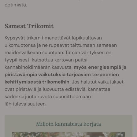
optimista.
Sameat Trikomit
Kypsyvät trikomit menettävät läpikuultavan
ulkomuotonsa ja ne rupeavat taittumaan sameaan
maidonvalkeaan suuntaan. Tämän värityksen on
tyypillisesti katsottua kertovan paitsi
kannabinoidimäärän kasvusta,
myös energisempiä ja
piristävämpiä vaikutuksia tarjoavien terpeenien
kehittymisestä trikomeihin.
Jos halutut vaikutukset
ovat piristäviä ja luovuutta edistäviä, kannattaa
sadonkorjuuta ruveta suunnittelemaan
lähitulevaisuuteen.