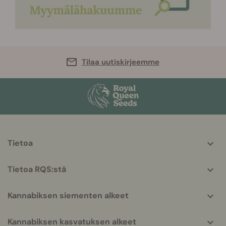
Tilaa uutiskirjeemme
More
Tietoa
helpful
info
Tietoa RQS:stä
Kannabiksen siementen alkeet
Kannabiksen kasvatuksen alkeet