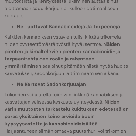
muutoksista ja kehityksestä lukeminen auttaa sinua
ajoittamaan sadonkorjuun prikulleen optimaaliseen
kohtaan.
Ne Tuottavat Kannabinoideja Ja Terpeenejä
Kaikkien kannabiksen ystävien tulisi kiittää trikomeja
niiden pyyteettömästä työstä hyväksemme.
Näiden
pienten ja kimaltelevien pienten kannabinoidi- ja
terpeenitehtaiden roolin ja rakenteen
ymmärtäminen
saa sinut pitämään niistä hyvää huolta
kasvatuksen, sadonkorjuun ja trimmaamisen aikana.
Ne Kertovat Sadonkorjuuajan
Trikomien voi ajatella toimivan linkkinä kannabiksen ja
kasvattajan välisessä keskusteluyhteydessä.
Niiden
värin muutosten tarkastelu kukituksen edetessä on
paras yksittäinen keino arvioida budin
kypsyysastetta ja kannabinoidisisältöä.
Harjaantuneen silmän omaava puutarhuri voi trikomien