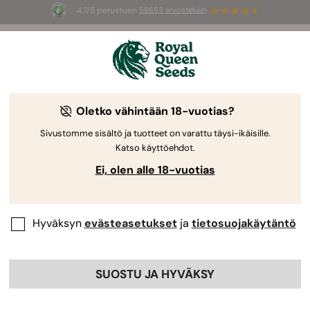
4.7/5 perustuen
58653 arvosteluun
⏳
1+1
-
Rajoitettu erikoistarjous
3d 9h 53m 49s
🌱
Oletko vähintään 18-vuotias?
The RQS Blog
Sivustomme sisältö ja tuotteet on varattu täysi-ikäisille.
Katso käyttöehdot.
Kannabis-lifestyleblogit
Lajikkeet ja tuotteet
Ei, olen alle 18-vuotias
Hyväksyn
evästeasetukset
ja
tietosuojakäytäntö
SUOSTU JA HYVÄKSY