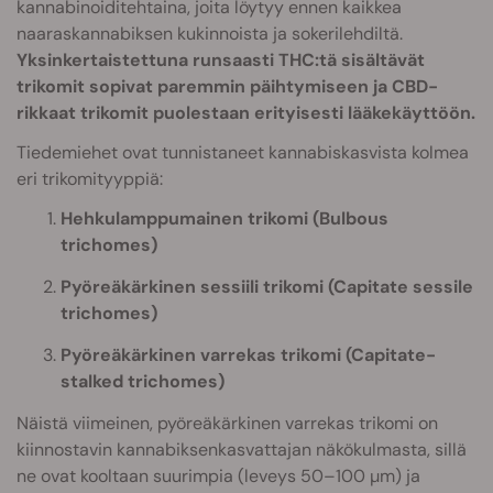
kannabinoiditehtaina, joita löytyy ennen kaikkea
naaraskannabiksen kukinnoista ja sokerilehdiltä.
Yksinkertaistettuna runsaasti THC:tä sisältävät
trikomit sopivat paremmin päihtymiseen ja CBD-
rikkaat trikomit puolestaan erityisesti lääkekäyttöön.
Tiedemiehet ovat tunnistaneet kannabiskasvista kolmea
eri trikomityyppiä:
Hehkulamppumainen trikomi (Bulbous
trichomes)
Pyöreäkärkinen sessiili trikomi (Capitate sessile
trichomes)
Pyöreäkärkinen varrekas trikomi (Capitate-
stalked trichomes)
Näistä viimeinen, pyöreäkärkinen varrekas trikomi on
kiinnostavin kannabiksenkasvattajan näkökulmasta, sillä
ne ovat kooltaan suurimpia (leveys 50–100 µm) ja