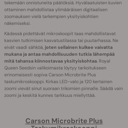
tekemään onnistuneita päätöksiä. Hyvälaatuisten kuvien
ottaminen mahdollistaa ylimääräisen digitaalisen
zoomauksen vielä tarkempien yksityiskohtien
näkemiseksi.
Kädessä pidettävät mikroskoopit taas mahdollistavat
kasvien tutkimisen kasvatustilassa tai puutarhassa. Ne
eivät vaadi sähköä,
joten sellainen kulkee vaivatta
mukana ja antaa mahdollisuuden tutkia lähempää
mitä tahansa kiinnostavaa yksityiskohtaa
. Royal
Queen Seedsin valikoimasta löytyy tarkoitukseen
erinomaisesti sopiva Carson Microbrite Plus
taskumikroskooppi. Kirkas LED-valo ja 120 kertainen
zoomi vievät sinut suoraan trikomien pinnalle. Säädä vain
zoomi ja keskitä kunnes tarkkuus miellyttää.
Carson Microbrite Plus