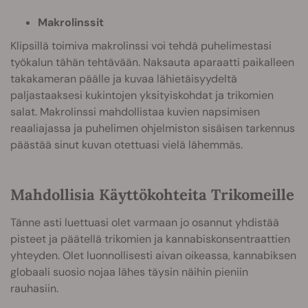
Makrolinssit
Klipsillä toimiva makrolinssi voi tehdä puhelimestasi
työkalun tähän tehtävään. Naksauta aparaatti paikalleen
takakameran päälle ja kuvaa lähietäisyydeltä
paljastaaksesi kukintojen yksityiskohdat ja trikomien
salat. Makrolinssi mahdollistaa kuvien napsimisen
reaaliajassa ja puhelimen ohjelmiston sisäisen tarkennus
päästää sinut kuvan otettuasi vielä lähemmäs.
Mahdollisia Käyttökohteita Trikomeille
Tänne asti luettuasi olet varmaan jo osannut yhdistää
pisteet ja päätellä trikomien ja kannabiskonsentraattien
yhteyden. Olet luonnollisesti aivan oikeassa, kannabiksen
globaali suosio nojaa lähes täysin näihin pieniin
rauhasiin.