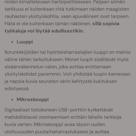
niiden kimaltelevaan hartsipeitteeseen. Paljaan silmän
tarkkuus ei kuitenkaan riitä tutkimaan näiden maagisten
rauhasten yksityiskohtia, vaan apuvälineet ovat tarpeen.
Hätä ei ole kuitenkaan tämän näköinen,
sillä sopivia
työkaluja voi löytää edullisestikin.
Luuppi
Koruntekijöiden tai hyönteisharrastajien luuppi on mainio
väline tähän tarkoitukseen. Monet luupit sisältävät myös
sisäänrakennetun valon, joka auttaa erottamaan
yksityiskohdat paremmin. Voit yhdistää luupin kameraan
ja napsia kuvia seuraten värin kehitystä kukituksen
edistyessä.
Mikroskooppi
Digitaaliset tietokoneen USB-porttiin kytkettävät
mahdollistavat zoomaamisen erittäin lähelle tarkkoja
kuvia varten. Mikroskooppi avaa täysin uuden
ulottuvuuden puutarhaharrastukseesi ja auttaa