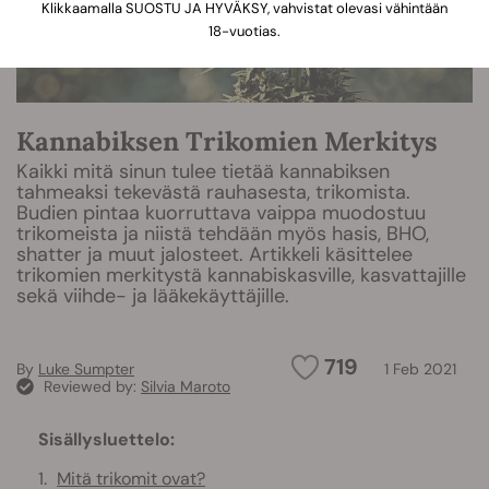
Klikkaamalla SUOSTU JA HYVÄKSY, vahvistat olevasi vähintään
18-vuotias.
Kannabiksen Trikomien Merkitys
Kaikki mitä sinun tulee tietää kannabiksen
tahmeaksi tekevästä rauhasesta, trikomista.
Budien pintaa kuorruttava vaippa muodostuu
trikomeista ja niistä tehdään myös hasis, BHO,
shatter ja muut jalosteet. Artikkeli käsittelee
trikomien merkitystä kannabiskasville, kasvattajille
sekä viihde- ja lääkekäyttäjille.
719
By
Luke Sumpter
1 Feb 2021
Reviewed by:
Silvia Maroto
Sisällysluettelo:
Mitä trikomit ovat?