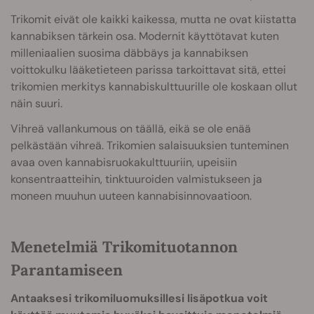
Trikomit eivät ole kaikki kaikessa, mutta ne ovat kiistatta
kannabiksen tärkein osa. Modernit käyttötavat kuten
milleniaalien suosima däbbäys ja kannabiksen
voittokulku lääketieteen parissa tarkoittavat sitä, ettei
trikomien merkitys kannabiskulttuurille ole koskaan ollut
näin suuri.
Vihreä vallankumous on täällä, eikä se ole enää
pelkästään vihreä. Trikomien salaisuuksien tunteminen
avaa oven kannabisruokakulttuuriin, upeisiin
konsentraatteihin, tinktuuroiden valmistukseen ja
moneen muuhun uuteen kannabisinnovaatioon.
Menetelmiä Trikomituotannon
Parantamiseen
Antaaksesi trikomiluomuksillesi lisäpotkua voit