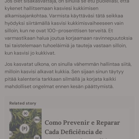
Jos olet sisäkasvattaja, on sinulla se etu puolellasi, että
kykenet hallitsemaan kasviesi kukkimisen
alkamisajankohtaa. Varmista käyttäväsi tätä seikkaa
hyödyksi siirtämällä kasvisi kukkimisvaiheeseen vain
silloin, kun ne ovat 100-prosenttisen terveitä. Et
varmastikaan halua joutua korjaamaan ravinnepuutoksia
tai taistelemaan tuhoeläimiä ja tauteja vastaan silloin,
kun kasvisi jo kukkivat.
Jos kasvatat ulkona, on sinulla vähemmän hallintaa siitä,
milloin kasvisi alkavat kukkia. Sen sijaan sinun täytyy
pitää kalenteria tarkkaan silmällä ja korjata kaikki
mahdolliset ongelmat ennen kesän päättymistä.
Related story
Como Prevenir e Reparar
Cada Deficiência de