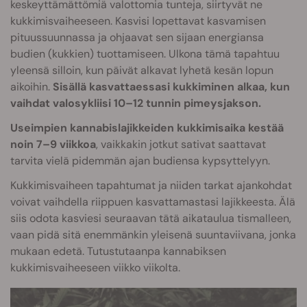
keskeyttämättömiä valottomia tunteja, siirtyvät ne
kukkimisvaiheeseen. Kasvisi lopettavat kasvamisen
pituussuunnassa ja ohjaavat sen sijaan energiansa
budien (kukkien) tuottamiseen. Ulkona tämä tapahtuu
yleensä silloin, kun päivät alkavat lyhetä kesän lopun
aikoihin.
Sisällä kasvattaessasi kukkiminen alkaa, kun
vaihdat valosykliisi 10–12 tunnin pimeysjakson.
Useimpien kannabislajikkeiden kukkimisaika kestää
noin 7–9 viikkoa
, vaikkakin jotkut sativat saattavat
tarvita vielä pidemmän ajan budiensa kypsyttelyyn.
Kukkimisvaiheen tapahtumat ja niiden tarkat ajankohdat
voivat vaihdella riippuen kasvattamastasi lajikkeesta. Älä
siis odota kasviesi seuraavan tätä aikataulua tismalleen,
vaan pidä sitä enemmänkin yleisenä suuntaviivana, jonka
mukaan edetä. Tutustutaanpa kannabiksen
kukkimisvaiheeseen viikko viikolta.