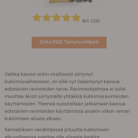
5
/
5
(128)
Osta RQS Taivutusklipsit
Vaikka kasvisi onkin virallisesti siirtynyt
kukkimisvaiheeseen, on sillä nyt lisääntynyt kasvua
edistävien ravinteiden tarve. Ravinneohjelmaa ei tulisi
muuttaa äkisti siirtymällä yhtäkkiä kukkimisravinteiden
käyttämiseen. Yleensä suositellaan jatkamaan kasvua
edistävien ravinteiden käyttämistä ainakin viikon verran
kukkimisen alusta alkaen.
Kannabiksen venähtäessä pituutta kukkimisen
alkuvaiheessa saattaa olla viisasta harkita