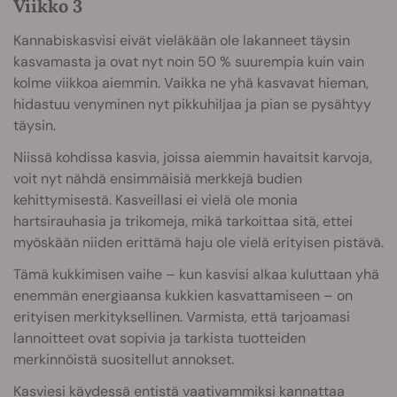
Viikko 3
Kannabiskasvisi eivät vieläkään ole lakanneet täysin
kasvamasta ja ovat nyt noin 50 % suurempia kuin vain
kolme viikkoa aiemmin. Vaikka ne yhä kasvavat hieman,
hidastuu venyminen nyt pikkuhiljaa ja pian se pysähtyy
täysin.
Niissä kohdissa kasvia, joissa aiemmin havaitsit karvoja,
voit nyt nähdä ensimmäisiä merkkejä budien
kehittymisestä. Kasveillasi ei vielä ole monia
hartsirauhasia ja trikomeja, mikä tarkoittaa sitä, ettei
myöskään niiden erittämä haju ole vielä erityisen pistävä.
Tämä kukkimisen vaihe – kun kasvisi alkaa kuluttaan yhä
enemmän energiaansa kukkien kasvattamiseen – on
erityisen merkityksellinen. Varmista, että tarjoamasi
lannoitteet ovat sopivia ja tarkista tuotteiden
merkinnöistä suositellut annokset.
Kasviesi käydessä entistä vaativammiksi kannattaa