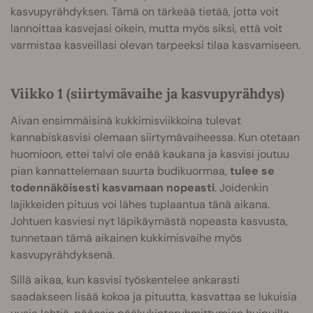
kasvupyrähdyksen. Tämä on tärkeää tietää, jotta voit
lannoittaa kasvejasi oikein, mutta myös siksi, että voit
varmistaa kasveillasi olevan tarpeeksi tilaa kasvamiseen.
Viikko 1 (siirtymävaihe ja kasvupyrähdys)
Aivan ensimmäisinä kukkimisviikkoina tulevat
kannabiskasvisi olemaan siirtymävaiheessa. Kun otetaan
huomioon, ettei talvi ole enää kaukana ja kasvisi joutuu
pian kannattelemaan suurta budikuormaa,
tulee se
todennäköisesti kasvamaan nopeasti
. Joidenkin
lajikkeiden pituus voi lähes tuplaantua tänä aikana.
Johtuen kasviesi nyt läpikäymästä nopeasta kasvusta,
tunnetaan tämä aikainen kukkimisvaihe myös
kasvupyrähdyksenä.
Sillä aikaa, kun kasvisi työskentelee ankarasti
saadakseen lisää kokoa ja pituutta, kasvattaa se lukuisia