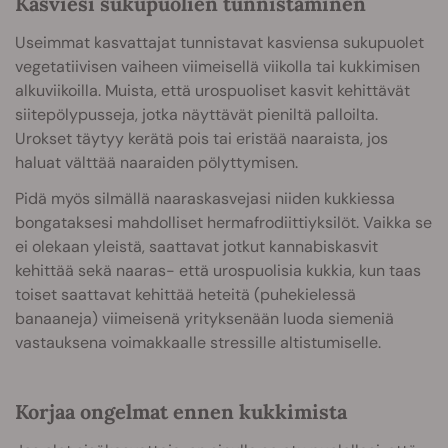
Kasviesi sukupuolien tunnistaminen
Useimmat kasvattajat tunnistavat kasviensa sukupuolet
vegetatiivisen vaiheen viimeisellä viikolla tai kukkimisen
alkuviikoilla. Muista, että urospuoliset kasvit kehittävät
siitepölypusseja, jotka näyttävät pieniltä palloilta.
Urokset täytyy kerätä pois tai eristää naaraista, jos
haluat välttää naaraiden pölyttymisen.
Pidä myös silmällä naaraskasvejasi niiden kukkiessa
bongataksesi mahdolliset hermafrodiittiyksilöt. Vaikka se
ei olekaan yleistä, saattavat jotkut kannabiskasvit
kehittää sekä naaras- että urospuolisia kukkia, kun taas
toiset saattavat kehittää heteitä (puhekielessä
banaaneja) viimeisenä yrityksenään luoda siemeniä
vastauksena voimakkaalle stressille altistumiselle.
Korjaa ongelmat ennen kukkimista