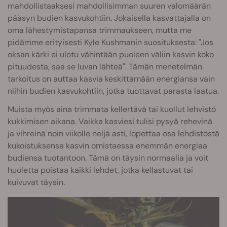
mahdollistaaksesi mahdollisimman suuren valomäärän
pääsyn budien kasvukohtiin. Jokaisella kasvattajalla on
oma lähestymistapansa trimmaukseen, mutta me
pidämme erityisesti Kyle Kushmanin suosituksesta: "Jos
oksan kärki ei ulotu vähintään puoleen väliin kasvin koko
pituudesta, saa se luvan lähteä". Tämän menetelmän
tarkoitus on auttaa kasvia keskittämään energiansa vain
niihin budien kasvukohtiin, jotka tuottavat parasta laatua.
Muista myös aina trimmata kellertävä tai kuollut lehvistö
kukkimisen aikana. Vaikka kasviesi tulisi pysyä rehevinä
ja vihreinä noin viikolle neljä asti, lopettaa osa lehdistöstä
kukoistuksensa kasvin omistaessa enemmän energiaa
budiensa tuotantoon. Tämä on täysin normaalia ja voit
huoletta poistaa kaikki lehdet, jotka kellastuvat tai
kuivuvat täysin.