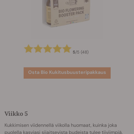
5
/
5
(48)
Osta Bio Kukitusbuusteripakkaus
Viikko 5
Kukkimisen viidennellä viikolla huomaat, kuinka joka
puolella kasviasi sijaitsevista budeista tulee tiiviimpiä.