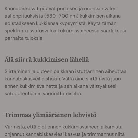
Kannabiskasvit pitävät punaisen ja oranssin valon
aallonpituuksista (580–700 nm) kukkimisen aikana
edistääkseen kukkiensa kypsymistä. Käytä tämän
spektrin kasvatusvaloa kukkimisvaiheessa saadaksesi
parhaita tuloksia.
Älä siirrä kukkimisen lähellä
Siirtäminen ja uuteen paikkaan istuttaminen aiheuttaa
kannabiskasveille shokin. Vältä aina siirtämistä juuri
ennen kukkimisvaihetta ja sen aikana välttyäksesi
satopotentiaalin vaurioittamiselta.
Trimmaa ylimääräinen lehvistö
Varmista, että olet ennen kukkimisvaiheen alkamista
ohjannut kannabiskasviesi kasvua ja trimmannut niitä