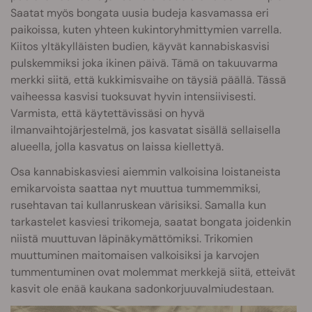
Saatat myös bongata uusia budeja kasvamassa eri
paikoissa, kuten yhteen kukintoryhmittymien varrella.
Kiitos yltäkylläisten budien, käyvät kannabiskasvisi
pulskemmiksi joka ikinen päivä. Tämä on takuuvarma
merkki siitä, että kukkimisvaihe on täysiä päällä. Tässä
vaiheessa kasvisi tuoksuvat hyvin intensiivisesti.
Varmista, että käytettävissäsi on hyvä
ilmanvaihtojärjestelmä, jos kasvatat sisällä sellaisella
alueella, jolla kasvatus on laissa kiellettyä.
Osa kannabiskasviesi aiemmin valkoisina loistaneista
emikarvoista saattaa nyt muuttua tummemmiksi,
rusehtavan tai kullanruskean värisiksi. Samalla kun
tarkastelet kasviesi trikomeja, saatat bongata joidenkin
niistä muuttuvan läpinäkymättömiksi. Trikomien
muuttuminen maitomaisen valkoisiksi ja karvojen
tummentuminen ovat molemmat merkkejä siitä, etteivät
kasvit ole enää kaukana sadonkorjuuvalmiudestaan.