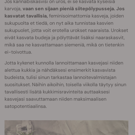
Jos kannabiskasvisi on uros, ei se kasvata kyseisiä
karvoja,
vaan sen sijaan pieniä siitepölypusseja. Jos
kasvatat tavallisia,
feminisoimattomia kasveja, joiden
sukupuolta et tiedä, on nyt aika tunnistaa kasvien
sukupuolet, jotta voit erotella urokset naaraista. Urokset
eivät kasvata budeja ja pölyttävät lisäksi naaraskasvit,
mikä saa ne kasvattamaan siemeniä, mikä on tietenkin
ei-toivottua.
Jotta kykenet kunnolla lannoittamaan kasvejasi niiden
alettua kukkia ja nähdäksesi ensimerkit kasvavista
budeista, tulisi sinun tarkastaa lannoitevalmistajan
suositukset. Näihin aikoihin, toisella viikolla täytyy sinun
tavallisesti lisätä kukkimisravinteita auttaaksesi
kasvejasi saavuttamaan niiden maksimaalisen
satopotentiaalinsa.