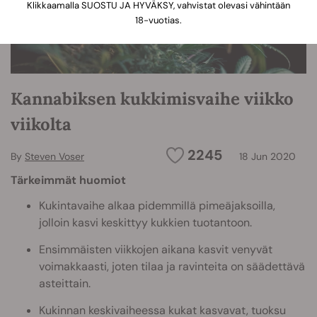
Klikkaamalla SUOSTU JA HYVÄKSY, vahvistat olevasi vähintään
18-vuotias.
Kannabiksen kukkimisvaihe viikko
viikolta
2245
By
Steven Voser
18 Jun 2020
Tärkeimmät huomiot
Kukintavaihe alkaa pidemmillä pimeäjaksoilla,
jolloin kasvi keskittyy kukkien tuotantoon.
Ensimmäisten viikkojen aikana kasvit venyvät
voimakkaasti, joten tilaa ja ravinteita on säädettävä
asteittain.
Kukinnan keskivaiheessa kukat kasvavat, tuoksu