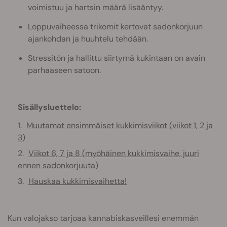
voimistuu ja hartsin määrä lisääntyy.
Loppuvaiheessa trikomit kertovat sadonkorjuun
ajankohdan ja huuhtelu tehdään.
Stressitön ja hallittu siirtymä kukintaan on avain
parhaaseen satoon.
Sisällysluettelo:
Muutamat ensimmäiset kukkimisviikot (viikot 1, 2 ja
3)
Viikot 6, 7 ja 8 (myöhäinen kukkimisvaihe, juuri
ennen sadonkorjuuta)
Hauskaa kukkimisvaihetta!
Kun valojakso tarjoaa kannabiskasveillesi enemmän