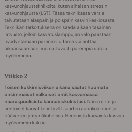
kasvunohjaustekniikoita, kuten alhaisen stressin
kasvunohjausta (LST). Tässä tekniikassa varsia
taivutetaan alaspäin ja poispäin kasvin keskiosasta.
Tekniikan tarkoituksena on saada aikaan tasainen
latvusto, jolloin kasvatuslamppujen valo päästään
hyödyntämään paremmin. Tämä voi auttaa
aikaansaamaan huomattavasti parempia satoja
myöhemmin.
Viikko 2
Toisen kukkimisviikon aikana saatat huomata
ensimmäiset valkoiset emit kasvamassa
naaraspuolisista kannabiskukistasi.
Nämä sirot ja
hentoiset karvat kehittyvät suurten aurinkolehtien ja
päävarren yhtymäkohdissa. Hennoista karvoista kasvaa
myöhemmin kukkia.