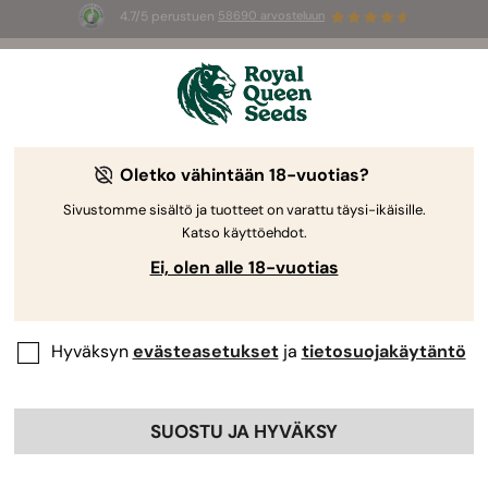
4.7/5 perustuen
58690 arvosteluun
☀️
Summer Sales
: jopa –50 %
valikoiduista tuotteista! ⏤
Osta nyt
🛍️
Royal Queen Seedsiltä
Kannabiksen kasvatusopas
Oletko vähintään 18-vuotias?
Sivustomme sisältö ja tuotteet on varattu täysi-ikäisille.
Katso käyttöehdot.
Kasvatusopas Aihehaku
Ei, olen alle 18-vuotias
Hyväksyn
evästeasetukset
ja
tietosuojakäytäntö
SUOSTU JA HYVÄKSY