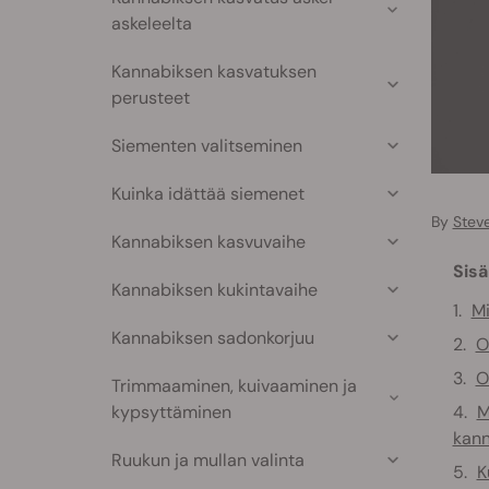
askeleelta
Kannabiksen kasvatuksen
perusteet
Siementen valitseminen
Kuinka idättää siemenet
By
Stev
Kannabiksen kasvuvaihe
Sisä
Kannabiksen kukintavaihe
M
Kannabiksen sadonkorjuu
O
O
Trimmaaminen, kuivaaminen ja
kypsyttäminen
M
kan
Ruukun ja mullan valinta
K