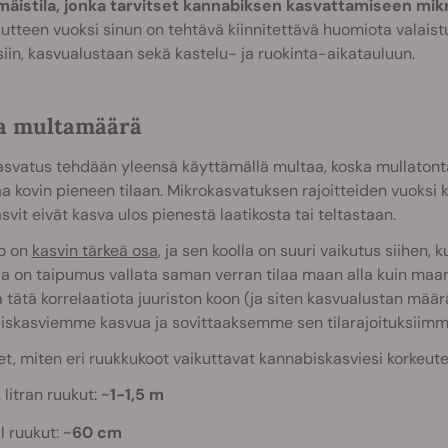
äistila, jonka tarvitset kannabiksen kasvattamiseen mik
utteen vuoksi sinun on tehtävä kiinnitettävä huomiota valaist
isiin, kasvualustaan sekä kastelu- ja ruokinta-aikatauluun.
a multamäärä
svatus tehdään yleensä käyttämällä multaa, koska mullatonta 
a kovin pieneen tilaan. Mikrokasvatuksen rajoitteiden vuoks
asvit eivät kasva ulos pienestä laatikosta tai teltastaan.
to on
kasvin tärkeä osa
, ja sen koolla on suuri vaikutus siihen,
la on taipumus vallata saman verran tilaa maan alla kuin ma
 tätä korrelaatiota juuriston koon (ja siten kasvualustan määr
iskasviemme kasvua ja sovittaaksemme sen tilarajoituksiimm
et, miten eri ruukkukoot vaikuttavat kannabiskasviesi korkeute
 litran ruukut: ~
1-1,5 m
l ruukut: ~
60 cm