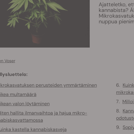
Ajatteletko, et
kannabista? Äl
Mikrokasvatuks
nuppua pienim
en Voser
llysluettelo:
ikrokasvatuksen perusteiden ymmärtäminen
Kuin
mikroka
ikea multamäärä
Millo
ikean valon löytäminen
Kanna
iten hallita ilmanvaihtoa ja hajua mikro-
odotust
nabiskasvattamossa
Sopiv
uinka kastella kannabiskasveja