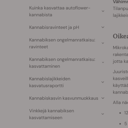
Vähimm
Kuinka kasvattaa autoflower-
Tilanpu
kannabista
lajikke
Kannabisravinteet ja pH
Oike
Kannabiksen ongelmanratkaisu:
ravinteet
Mikroka
rakenta
Kannabiksen ongelmanratkaisu:
jotta k
kasvattaminen
Juuris
kasveil
Kannabislajikkeiden
käyttää
kasvatusraportti
kannab
Kannabiskasvin kasvunmuokkaus
Alla nä
Vinkkejä kannabiksen
12
kasvattamiseen
5 