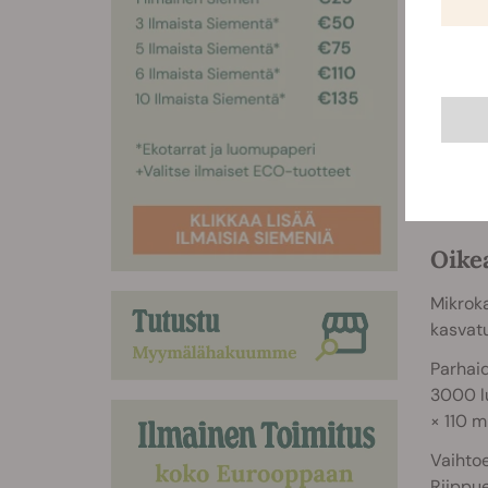
Oike
Mikroka
kasvatu
Parhai
3000 lu
× 110 m
Vaihto
Riippue