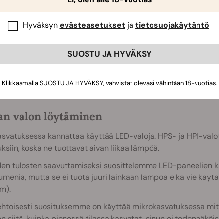
Hyväksyn
evästeasetukset
ja
tietosuojakäytäntö
SUOSTU JA HYVÄKSY
Klikkaamalla SUOSTU JA HYVÄKSY, vahvistat olevasi vähintään 18-vuotias.
an valon löytäminen
svatuksessa kannattaa käyttää LED-valoja. HPS- ja HPI-valot e
ksiin, koska ne tuottavat aivan liikaa lämpöä.
den tulosten saavuttamiseksi suosittelemme LED-paneelien kä
menia, mutta se ei tuota juuri lainkaan lämpöä eikä vie käytä
m).
ehtoisesti suosituksemme on käyttää mikrokasvatuksessa mit
n siitä, kuinka pienessä tilassa kasvatat, sinun ei todennäköi