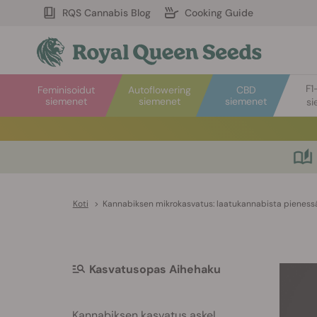
RQS Cannabis Blog
Cooking Guide
F1
Feminisoidut
Autoflowering
CBD
siemenet
siemenet
siemenet
si
Koti
>
Kannabiksen mikrokasvatus: laatukannabista pienessä
Kasvatusopas Aihehaku
Kannabiksen kasvatus askel