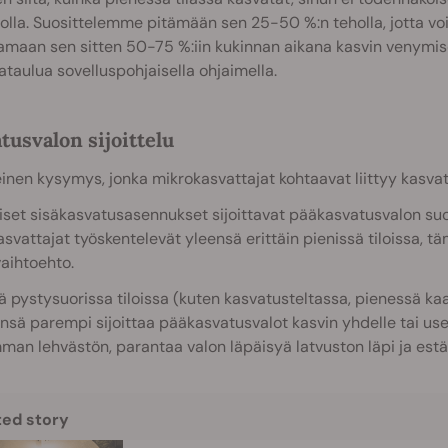
olla. Suosittelemme pitämään sen 25-50 %:n teholla, jotta vo
amaan sen sitten 50-75 %:iin kukinnan aikana kasvin venymise
ataulua sovelluspohjaisella ohjaimella.
tusvalon sijoittelu
einen kysymys, jonka mikrokasvattajat kohtaavat liittyy kasvatu
iset sisäkasvatusasennukset sijoittavat pääkasvatusvalon suo
svattajat työskentelevät yleensä erittäin pienissä tiloissa, t
aihtoehto.
ä pystysuorissa tiloissa (kuten kasvatusteltassa, pienessä kaa
nsä parempi sijoittaa pääkasvatusvalot kasvin yhdelle tai use
an lehvästön, parantaa valon läpäisyä latvuston läpi ja estä
ted story