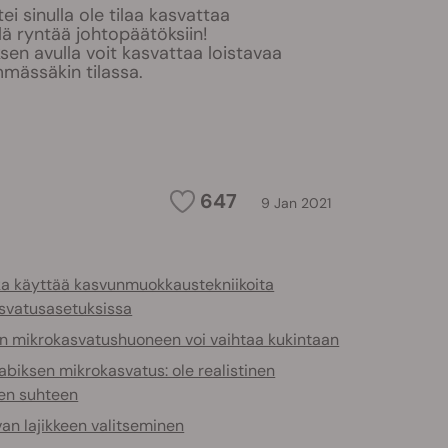
tei sinulla ole tilaa kasvattaa
ä ryntää johtopäätöksiin!
en avulla voit kasvattaa loistavaa
mässäkin tilassa.
647
9 Jan 2021
ka käyttää kasvunmuokkaustekniikoita
svatusasetuksissa
in mikrokasvatushuoneen voi vaihtaa kukintaan
biksen mikrokasvatus: ole realistinen
en suhteen
an lajikkeen valitseminen