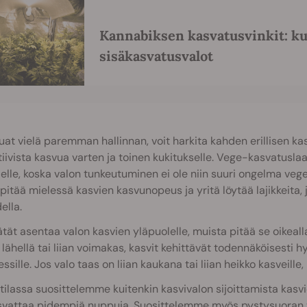
Kannabiksen kasvatusvinkit: ku
sisäkasvatusvalot
uat vielä paremman hallinnan, voit harkita kahden erillisen ka
iivista kasvua varten ja toinen kukitukselle. Vege-kasvatuslaa
elle, koska valon tunkeutuminen ei ole niin suuri ongelma ve
pitää mielessä kasvien kasvunopeus ja yritä löytää lajikkeita,
ella.
tät asentaa valon kasvien yläpuolelle, muista pitää se oikeall
n lähellä tai liian voimakas, kasvit kehittävät todennäköisesti h
essille. Jos valo taas on liian kaukana tai liian heikko kasveille
tilassa suosittelemme kuitenkin kasvivalon sijoittamista kasvi
svattaa pidempiä nuppuja. Suosittelemme myös pystysuoran ver