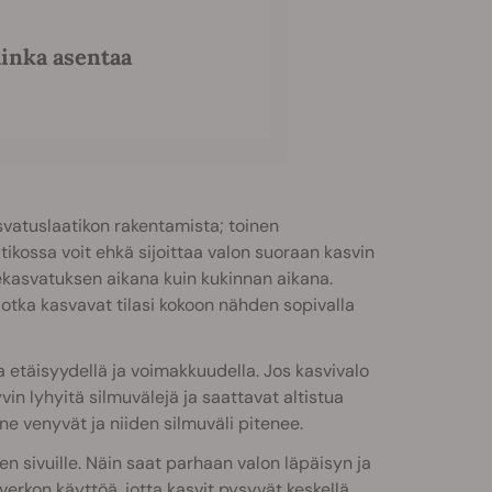
inka asentaa
svatuslaatikon rakentamista; toinen
tikossa voit ehkä sijoittaa valon suoraan kasvin
gekasvatuksen aikana kuin kukinnan aikana.
 jotka kasvavat tilasi kokoon nähden sopivalla
a etäisyydellä ja voimakkuudella. Jos kasvivalo
yvin lyhyitä silmuvälejä ja saattavat altistua
, ne venyvät ja niiden silmuväli pitenee.
en sivuille. Näin saat parhaan valon läpäisyn ja
kon käyttöä, jotta kasvit pysyvät keskellä.