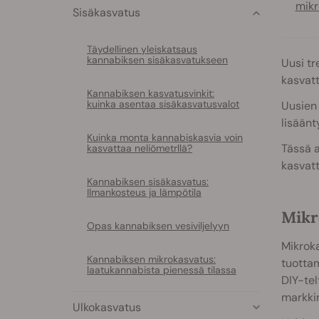
mikr
Sisäkasvatus
Täydellinen yleiskatsaus
kannabiksen sisäkasvatukseen
Uusi tr
kasvat
Kannabiksen kasvatusvinkit:
kuinka asentaa sisäkasvatusvalot
Uusien 
lisäänt
Kuinka monta kannabiskasvia voin
Tässä a
kasvattaa neliömetrllä?
kasvatt
Kannabiksen sisäkasvatus:
Ilmankosteus ja lämpötila
Mikr
Opas kannabiksen vesiviljelyyn
Mikrok
Kannabiksen mikrokasvatus:
tuottam
laatukannabista pienessä tilassa
DIY-tel
markkin
Ulkokasvatus