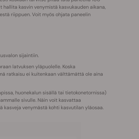
it hallita kasvin venymistä kasvukauden aikana,
stä riippuen. Voit myös ohjata paneelin
svalon sijaintiin.
raan latvuksen yläpuolelle. Koska
ämä ratkaisu ei kuitenkaan välttämättä ole aina
pissa, huonekalun sisällä tai tietokonetornissa)
ammalle sivulle. Näin voit kasvattaa
ä kasveja venymästä kohti kasvutilan yläosaa.