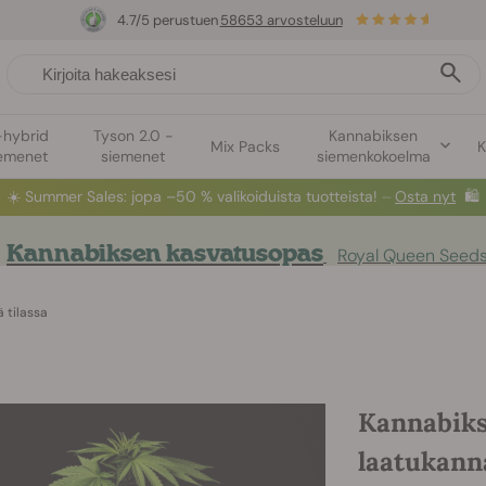
4.7/5 perustuen
58653 arvosteluun
-hybrid
Tyson 2.0 -
Kannabiksen
Mix Packs
K
emenet
siemenet
siemenkokoelma
☀️
Summer Sales
: jopa –50 % valikoiduista tuotteista! ⏤
Osta nyt
🛍️
Kannabiksen kasvatusopas
Royal Queen Seeds
 tilassa
Kannabiks
laatukanna