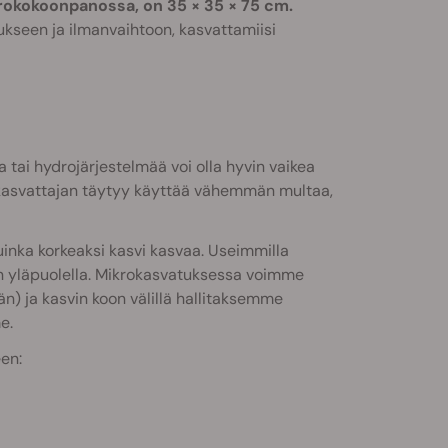
rokokoonpanossa, on 35 × 35 × 75 cm.
ukseen ja ilmanvaihtoon, kasvattamiisi
tai hydrojärjestelmää voi olla hyvin vaikea
i kasvattajan täytyy käyttää vähemmän multaa,
 kuinka korkeaksi kasvi kasvaa. Useimmilla
an yläpuolella. Mikrokasvatuksessa voimme
än) ja kasvin koon välillä hallitaksemme
e.
en: