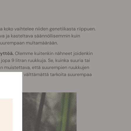
a koko vaihtelee niiden genetiikasta riippuen.
ava ja kasteltava säännöllisemmin kuin
i suurempaan multamäärään.
yttöä.
Olemme kuitenkin nähneet joidenkin
pa 9 litran ruukkuja. Se, kuinka suuria tai
vain muistettava, että suurempien ruukkujen
asvit eivät välttämättä tarkoita suurempaa