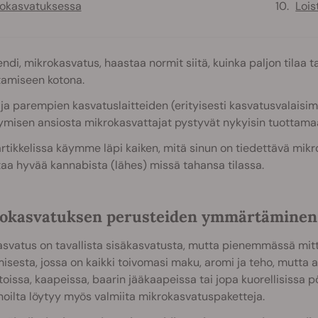
okasvatuksessa
Lois
endi, mikrokasvatus, haastaa normit siitä, kuinka paljon tilaa
tamiseen kotona.
ja parempien kasvatuslaitteiden (erityisesti kasvatusvalaisi
ymisen ansiosta mikrokasvattajat pystyvät nykyisin tuottamaan 
rtikkelissa käymme läpi kaiken, mitä sinun on tiedettävä mik
aa hyvää kannabista (lähes) missä tahansa tilassa.
okasvatuksen perusteiden ymmärtäminen
asvatus on tavallista sisäkasvatusta, mutta pienemmässä mit
isesta, jossa on kaikki toivomasi maku, aromi ja teho, mutta a
toissa, kaapeissa, baarin jääkaapeissa tai jopa kuorellisissa 
oilta löytyy myös valmiita mikrokasvatuspaketteja.