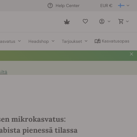
EUR €
Help Center
Saved
items
Kasvatusopas
asvatus
Headshop
Tarjoukset
iltä
en mikrokasvatus:
bista pienessä tilassa