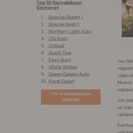
Top 10 Kannabiksen
Siemenet
1.
Special Queen 1
2.
Special Kush 1
3.
Northern Light Auto
4.
OG Kush
5.
Critical
6.
Quick One
7.
Easy Start
Jos hal
8.
White Widow
vegetat
9.
Green Gelato Auto
yläpuol
10.
Royal Dwarf
Muista 
nopeud
TOP 10 KANNABIKSEN
Jos pää
SIEMENET
on liia
valostr
Kukitus
voit ka