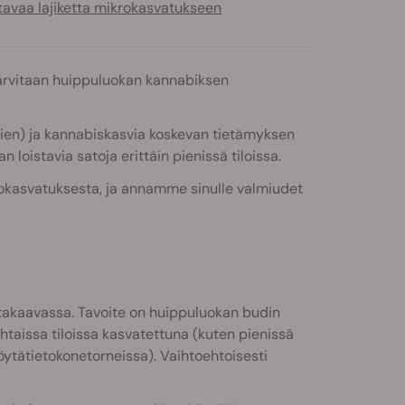
tavaa lajiketta mikrokasvatukseen
 tarvitaan huippuluokan kannabiksen
mien) ja kannabiskasvia koskevan tietämyksen
loistavia satoja erittäin pienissä tiloissa.
rokasvatuksesta, ja annamme sinulle valmiudet
takaavassa. Tavoite on huippuluokan budin
htaissa tiloissa kasvatettuna (kuten pienissä
pöytätietokonetorneissa). Vaihtoehtoisesti