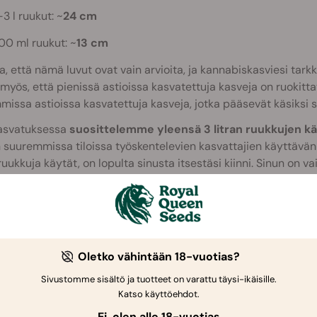
-3 l ruukut: ~
24 cm
00 ml ruukut: ~
13 cm
 että nämä luvut ovat vain arvioita, ja kannabiskasviesi tarkk
myös, että pienissä astioissa kasvatettuja kasveja on ruokitt
missa astioissa kasvatettuja kasveja, jotka pääsevät käsiks
asvatuksessa
suosittelemme yleensä 3 litran ruukkujen kä
suuremmissa tiloissa työskentelevien kasvattajien käyttävän jo
ruukkuja käytät, on lopulta sinusta itsestäsi kiinni. Sinun on 
todennäköisesti rajoittaa kasviesi määrää (mutta useammat k
asvatussatoa).
Oletko vähintään 18-vuotias?
Sivustomme sisältö ja tuotteet on varattu täysi-ikäisille.
Katso käyttöehdot.
Ei, olen alle 18-vuotias