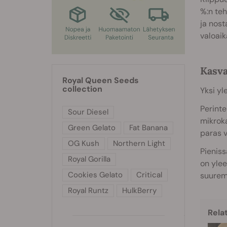
%:n teh
ja nost
valoaik
Kasva
Royal Queen Seeds
collection
Yksi yl
Perinte
Sour Diesel
mikroka
Green Gelato
Fat Banana
paras v
OG Kush
Northern Light
Pieniss
Royal Gorilla
on ylee
Cookies Gelato
Critical
suuremm
Royal Runtz
HulkBerry
Rela