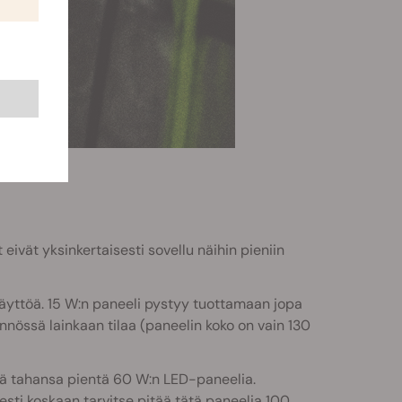
ivät yksinkertaisesti sovellu näihin pieniin
yttöä. 15 W:n paneeli pystyy tuottamaan jopa
nnössä lainkaan tilaa (paneelin koko on vain 130
ä tahansa pientä 60 W:n LED-paneelia.
sesti koskaan tarvitse pitää tätä paneelia 100