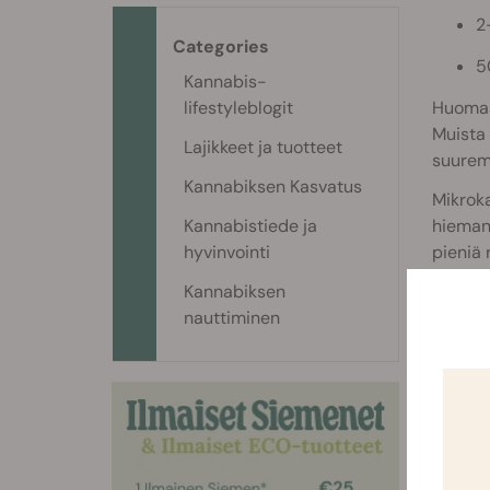
2
Categories
5
Kannabis-
lifestyleblogit
Huomaa,
Muista 
Lajikkeet ja tuotteet
suurem
Kannabiksen Kasvatus
Mikrok
Kannabistiede ja
hieman 
hyvinvointi
pieniä 
käyttö 
Kannabiksen
mikrok
nauttiminen