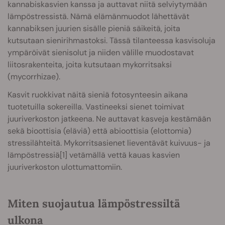
kannabiskasvien kanssa ja auttavat niitä selviytymään
lämpöstressistä. Nämä elämänmuodot lähettävät
kannabiksen juurien sisälle pieniä säikeitä, joita
kutsutaan sienirihmastoksi. Tässä tilanteessa kasvisoluja
ympäröivät sienisolut ja niiden välille muodostavat
liitosrakenteita, joita kutsutaan mykorritsaksi
(mycorrhizae).
Kasvit ruokkivat näitä sieniä fotosynteesin aikana
tuotetuilla sokereilla. Vastineeksi sienet toimivat
juuriverkoston jatkeena. Ne auttavat kasveja kestämään
sekä bioottisia (eläviä) että abioottisia (elottomia)
stressilähteitä. Mykorritsasienet lieventävät kuivuus- ja
lämpöstressiä[1] vetämällä vettä kauas kasvien
juuriverkoston ulottumattomiin.
Miten suojautua lämpöstressiltä
ulkona