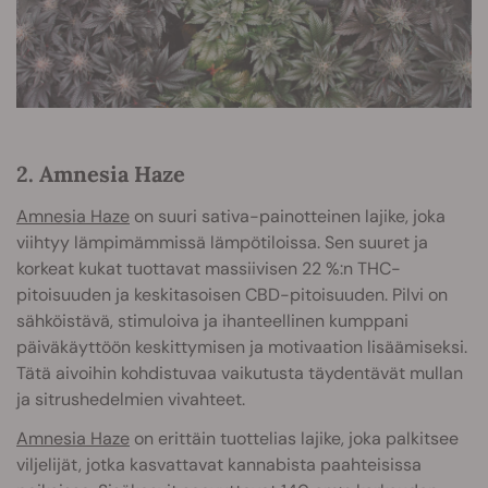
2. Amnesia Haze
Amnesia Haze
on suuri sativa-painotteinen lajike, joka
viihtyy lämpimämmissä lämpötiloissa. Sen suuret ja
korkeat kukat tuottavat massiivisen 22 %:n THC-
pitoisuuden ja keskitasoisen CBD-pitoisuuden. Pilvi on
sähköistävä, stimuloiva ja ihanteellinen kumppani
päiväkäyttöön keskittymisen ja motivaation lisäämiseksi.
Tätä aivoihin kohdistuvaa vaikutusta täydentävät mullan
ja sitrushedelmien vivahteet.
Amnesia Haze
on erittäin tuottelias lajike, joka palkitsee
viljelijät, jotka kasvattavat kannabista paahteisissa