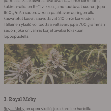
paikoissa. Sisäkasvit saavuttavat 140 cm:n korkeuden,
kukinta-aika on 9–11 viikkoa, ja ne tuottavat suuren, jopa
650 g/m²:n sadon. Ulkona paahtavan auringon alla
kasvatetut kasvit saavuttavat 210 cm:n korkeuden.
Tällainen yksilö voi tuottaa valtavan, jopa 700 gramman
sadon, joka on valmis korjattavaksi lokakuun
loppupuolella.
3. Royal Moby
Royal Moby
on upea yksilö, joka koreilee hartsilla