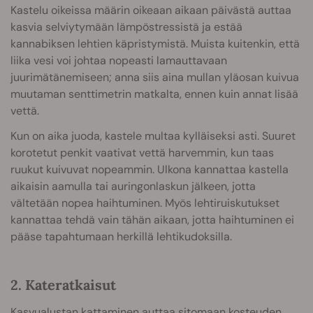
Kastelu oikeissa määrin oikeaan aikaan päivästä auttaa
kasvia selviytymään lämpöstressistä ja estää
kannabiksen lehtien käpristymistä. Muista kuitenkin, että
liika vesi voi johtaa nopeasti lamauttavaan
juurimätänemiseen; anna siis aina mullan yläosan kuivua
muutaman senttimetrin matkalta, ennen kuin annat lisää
vettä.
Kun on aika juoda, kastele multaa kylläiseksi asti. Suuret
korotetut penkit vaativat vettä harvemmin, kun taas
ruukut kuivuvat nopeammin. Ulkona kannattaa kastella
aikaisin aamulla tai auringonlaskun jälkeen, jotta
vältetään nopea haihtuminen. Myös lehtiruiskutukset
kannattaa tehdä vain tähän aikaan, jotta haihtuminen ei
pääse tapahtumaan herkillä lehtikudoksilla.
2. Kateratkaisut
Kasvualustan kattaminen auttaa sitomaan kosteuden