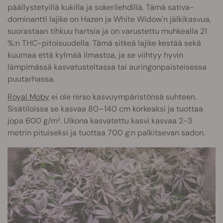
päällystetyillä kukilla ja sokerilehdillä. Tämä sativa-
dominantti lajike on Hazen ja White Widow'n jälkikasvua,
suorastaan tihkuu hartsia ja on varustettu muhkealla 21
%:n THC-pitoisuudella. Tämä sitkeä lajike kestää sekä
kuumaa että kylmää ilmastoa, ja se viihtyy hyvin
lämpimässä kasvatusteltassa tai auringonpaisteisessa
puutarhassa.
Royal Moby
ei ole nirso kasvuympäristönsä suhteen.
Sisätiloissa se kasvaa 80–140 cm korkeaksi ja tuottaa
jopa 600 g/m². Ulkona kasvatettu kasvi kasvaa 2-3
metrin pituiseksi ja tuottaa 700 g:n palkitsevan sadon.