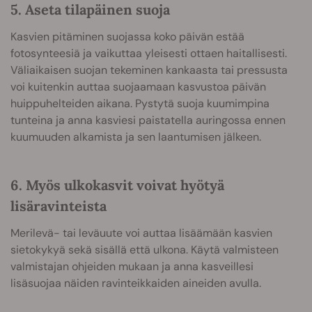
5. Aseta tilapäinen suoja
Kasvien pitäminen suojassa koko päivän estää
fotosynteesiä ja vaikuttaa yleisesti ottaen haitallisesti.
Väliaikaisen suojan tekeminen kankaasta tai pressusta
voi kuitenkin auttaa suojaamaan kasvustoa päivän
huippuhelteiden aikana. Pystytä suoja kuumimpina
tunteina ja anna kasviesi paistatella auringossa ennen
kuumuuden alkamista ja sen laantumisen jälkeen.
6. Myös ulkokasvit voivat hyötyä
lisäravinteista
Merilevä- tai leväuute voi auttaa lisäämään kasvien
sietokykyä sekä sisällä että ulkona. Käytä valmisteen
valmistajan ohjeiden mukaan ja anna kasveillesi
lisäsuojaa näiden ravinteikkaiden aineiden avulla.