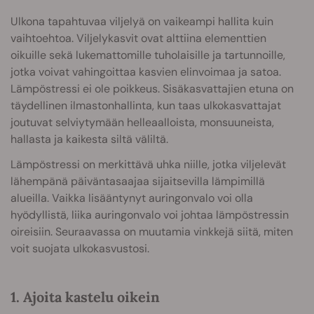
Ulkona tapahtuvaa viljelyä on vaikeampi hallita kuin
vaihtoehtoa. Viljelykasvit ovat alttiina elementtien
oikuille sekä lukemattomille tuholaisille ja tartunnoille,
jotka voivat vahingoittaa kasvien elinvoimaa ja satoa.
Lämpöstressi ei ole poikkeus. Sisäkasvattajien etuna on
täydellinen ilmastonhallinta, kun taas ulkokasvattajat
joutuvat selviytymään helleaalloista, monsuuneista,
hallasta ja kaikesta siltä väliltä.
Lämpöstressi on merkittävä uhka niille, jotka viljelevät
lähempänä päiväntasaajaa sijaitsevilla lämpimillä
alueilla. Vaikka lisääntynyt auringonvalo voi olla
hyödyllistä, liika auringonvalo voi johtaa lämpöstressin
oireisiin. Seuraavassa on muutamia vinkkejä siitä, miten
voit suojata ulkokasvustosi.
1. Ajoita kastelu oikein