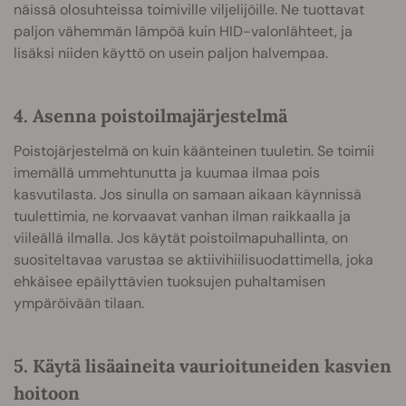
näissä olosuhteissa toimiville viljelijöille. Ne tuottavat
paljon vähemmän lämpöä kuin HID-valonlähteet, ja
lisäksi niiden käyttö on usein paljon halvempaa.
4. Asenna poistoilmajärjestelmä
Poistojärjestelmä on kuin käänteinen tuuletin. Se toimii
imemällä ummehtunutta ja kuumaa ilmaa pois
kasvutilasta. Jos sinulla on samaan aikaan käynnissä
tuulettimia, ne korvaavat vanhan ilman raikkaalla ja
viileällä ilmalla. Jos käytät poistoilmapuhallinta, on
suositeltavaa varustaa se aktiivihiilisuodattimella, joka
ehkäisee epäilyttävien tuoksujen puhaltamisen
ympäröivään tilaan.
5. Käytä lisäaineita vaurioituneiden kasvien
hoitoon