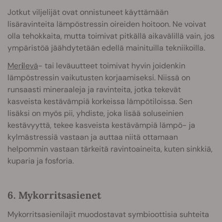
Jotkut viljelijät ovat onnistuneet käyttämään
lisäravinteita lämpöstressin oireiden hoitoon. Ne voivat
olla tehokkaita, mutta toimivat pitkällä aikavälillä vain, jos
ympäristöä jäähdytetään edellä mainituilla tekniikoilla.
Mer
i
levä
- tai leväuutteet toimivat hyvin joidenkin
lämpöstressin vaikutusten korjaamiseksi. Niissä on
runsaasti mineraaleja ja ravinteita, jotka tekevät
kasveista kestävämpiä korkeissa lämpötiloissa. Sen
lisäksi on myös pii, yhdiste, joka lisää soluseinien
kestävyyttä, tekee kasveista kestävämpiä lämpö- ja
kylmästressiä vastaan ja auttaa niitä ottamaan
helpommin vastaan tärkeitä ravintoaineita, kuten sinkkiä,
kuparia ja fosforia.
6. Mykorritsasienet
Mykorritsasienilajit muodostavat symbioottisia suhteita