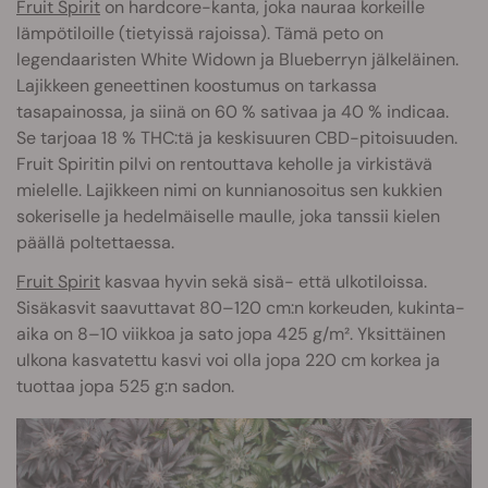
Fruit Spirit
on hardcore-kanta, joka nauraa korkeille
lämpötiloille (tietyissä rajoissa). Tämä peto on
legendaaristen White Widown ja Blueberryn jälkeläinen.
Lajikkeen geneettinen koostumus on tarkassa
tasapainossa, ja siinä on 60 % sativaa ja 40 % indicaa.
Se tarjoaa 18 % THC:tä ja keskisuuren CBD-pitoisuuden.
Fruit Spiritin pilvi on rentouttava keholle ja virkistävä
mielelle. Lajikkeen nimi on kunnianosoitus sen kukkien
sokeriselle ja hedelmäiselle maulle, joka tanssii kielen
päällä poltettaessa.
Fruit Spirit
kasvaa hyvin sekä sisä- että ulkotiloissa.
Sisäkasvit saavuttavat 80–120 cm:n korkeuden, kukinta-
aika on 8–10 viikkoa ja sato jopa 425 g/m². Yksittäinen
ulkona kasvatettu kasvi voi olla jopa 220 cm korkea ja
tuottaa jopa 525 g:n sadon.