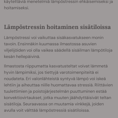
käytettäviä menetelmiä lämpöstressin ehkäisemiseksi ja
hoitamiseksi.
Lämpöstressin hoitaminen sisätiloissa
Lämpöstressi voi vaikuttaa sisäkasvatukseen monin
tavoin. Ensinnäkin kuumassa ilmastossa asuvien
viljelijöiden voi olla vaikea säädellä sisäilman lämpötiloja
kesän hellepäivinä.
Ilmastosta riippumatta kasvatusteltat voivat lämmetä
hyvin lämpimiksi, jos tiettyjä varotoimenpiteitä ei
noudateta. Eri valonlähteistä syntyvä lämpö voi iskeä
lehtiin ja aiheuttaa niille huomattavaa stressiä. Riittävien
tuulettimien ja poistojärjestelmän puuttuminen estää
konvektiovirtaukset, jotka muuten jäähdyttäisivät teltan
sisätiloja. Seuraavassa on muutamia vinkkejä, joiden
avulla voit välttää lämpöstressiä sisätiloissa.