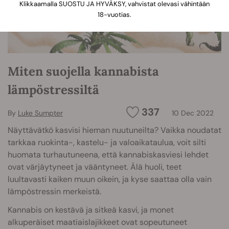
Klikkaamalla SUOSTU JA HYVÄKSY, vahvistat olevasi vähintään
18-vuotias.
Miten suojella kannabista
lämpöstressiltä
337
By
Luke Sumpter
10 Dec 2022
Näyttävätkö kasvisi hieman nuutuneilta? Vaikka noudatat
tarkkaa ruokinta-, kastelu- ja valoaikataulua, voit silti
huomata turhautuneena, että kannabiskasviesi lehdet
ovat värjäytyneet ja vääntyneet. Älä huoli, teet
luultavasti kaiken muun oikein, ja kyse saattaa olla vain
lämpöstressin merkeistä.
Kannabis on kestävä ja sitkeä kasvi, ja monet
alkuperäiset maatiaislajikkeet ovat sopeutuneet