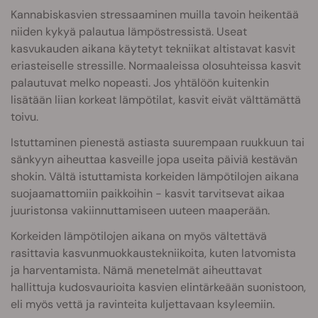
Kannabiskasvien stressaaminen muilla tavoin heikentää
niiden kykyä palautua lämpöstressistä. Useat
kasvukauden aikana käytetyt tekniikat altistavat kasvit
eriasteiselle stressille. Normaaleissa olosuhteissa kasvit
palautuvat melko nopeasti. Jos yhtälöön kuitenkin
lisätään liian korkeat lämpötilat, kasvit eivät välttämättä
toivu.
Istuttaminen pienestä astiasta suurempaan ruukkuun tai
sänkyyn aiheuttaa kasveille jopa useita päiviä kestävän
shokin. Vältä istuttamista korkeiden lämpötilojen aikana
suojaamattomiin paikkoihin - kasvit tarvitsevat aikaa
juuristonsa vakiinnuttamiseen uuteen maaperään.
Korkeiden lämpötilojen aikana on myös vältettävä
rasittavia kasvunmuokkaustekniikoita, kuten latvomista
ja harventamista. Nämä menetelmät aiheuttavat
hallittuja kudosvaurioita kasvien elintärkeään suonistoon,
eli myös vettä ja ravinteita kuljettavaan ksyleemiin.