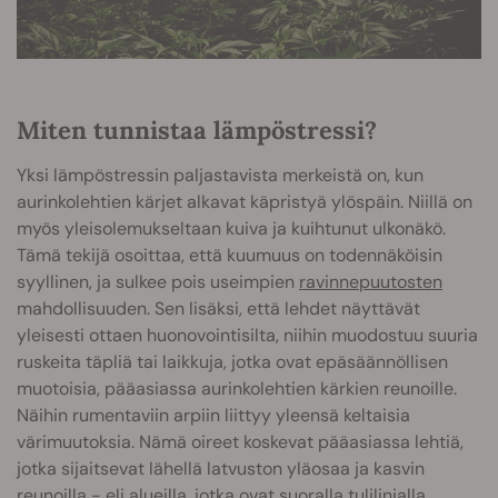
Miten tunnistaa lämpöstressi?
Yksi lämpöstressin paljastavista merkeistä on, kun
aurinkolehtien kärjet alkavat käpristyä ylöspäin. Niillä on
myös yleisolemukseltaan kuiva ja kuihtunut ulkonäkö.
Tämä tekijä osoittaa, että kuumuus on todennäköisin
syyllinen, ja sulkee pois useimpien
ravinnepuutosten
mahdollisuuden. Sen lisäksi, että lehdet näyttävät
yleisesti ottaen huonovointisilta, niihin muodostuu suuria
ruskeita täpliä tai laikkuja, jotka ovat epäsäännöllisen
muotoisia, pääasiassa aurinkolehtien kärkien reunoille.
Näihin rumentaviin arpiin liittyy yleensä keltaisia
värimuutoksia. Nämä oireet koskevat pääasiassa lehtiä,
jotka sijaitsevat lähellä latvuston yläosaa ja kasvin
reunoilla - eli alueilla, jotka ovat suoralla tulilinjalla.