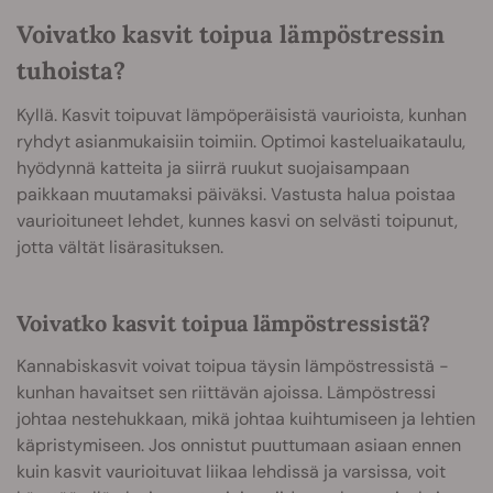
Voivatko kasvit toipua lämpöstressin
tuhoista?
Kyllä. Kasvit toipuvat lämpöperäisistä vaurioista, kunhan
ryhdyt asianmukaisiin toimiin. Optimoi kasteluaikataulu,
hyödynnä katteita ja siirrä ruukut suojaisampaan
paikkaan muutamaksi päiväksi. Vastusta halua poistaa
vaurioituneet lehdet, kunnes kasvi on selvästi toipunut,
jotta vältät lisärasituksen.
Voivatko kasvit toipua lämpöstressistä?
Kannabiskasvit voivat toipua täysin lämpöstressistä -
kunhan havaitset sen riittävän ajoissa. Lämpöstressi
johtaa nestehukkaan, mikä johtaa kuihtumiseen ja lehtien
käpristymiseen. Jos onnistut puuttumaan asiaan ennen
kuin kasvit vaurioituvat liikaa lehdissä ja varsissa, voit