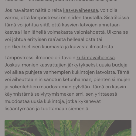
Jos havaitset näitä oireita
kasvuvaiheessa
, voit olla
varma, että lämpöstressi on niiden taustalla. Sisätiloissa
tämä voi johtua siitä, että kasvien latvojen annetaan
kasvaa liian lähellä voimakasta valonlähdettä. Ulkona se
voi johtua erityisen raa'asta helleaallosta tai
poikkeuksellisen kuumasta ja kuivasta ilmastosta.
Lämpöstressi ilmenee eri tavoin
kukintavaiheessa
.
Joskus, monien kasvattajien järkytykseksi, uusia budeja
voi alkaa puhjeta vanhempien kukintojen latvoista. Tämä
voi aiheuttaa niin sanotun ketunhännän, pienten silmujen
ja sokerilehtien muodostaman pylvään. Tämä on kasvin
käynnistämä selviytymismekanismi, sen yrittäessä
muodostaa uusia kukintoja, jotka kykenevät
lisääntymään ja tuottamaan siemeniä.