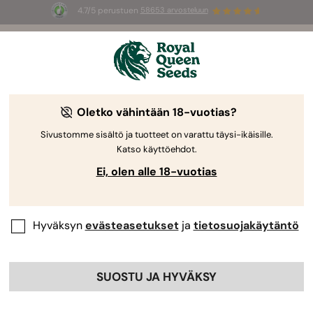
4.7/5 perustuen
58653 arvosteluun
⏳
1+1
-
Rajoitettu erikoistarjous
3d 7h 24m 36s
🌱
Royal Queen Seedsiltä
Kannabiksen kasvatusopas
Oletko vähintään 18-vuotias?
Sivustomme sisältö ja tuotteet on varattu täysi-ikäisille.
Katso käyttöehdot.
Kasvatusopas Aihehaku
Ei, olen alle 18-vuotias
Hyväksyn
evästeasetukset
ja
tietosuojakäytäntö
SUOSTU JA HYVÄKSY