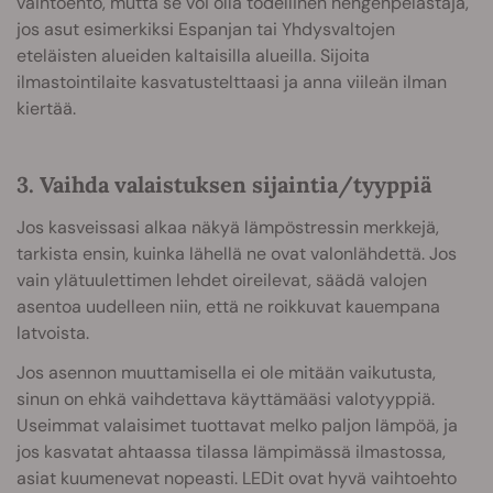
vaihtoehto, mutta se voi olla todellinen hengenpelastaja,
jos asut esimerkiksi Espanjan tai Yhdysvaltojen
eteläisten alueiden kaltaisilla alueilla. Sijoita
ilmastointilaite kasvatustelttaasi ja anna viileän ilman
kiertää.
3. Vaihda valaistuksen sijaintia/tyyppiä
Jos kasveissasi alkaa näkyä lämpöstressin merkkejä,
tarkista ensin, kuinka lähellä ne ovat valonlähdettä. Jos
vain ylätuulettimen lehdet oireilevat, säädä valojen
asentoa uudelleen niin, että ne roikkuvat kauempana
latvoista.
Jos asennon muuttamisella ei ole mitään vaikutusta,
sinun on ehkä vaihdettava käyttämääsi valotyyppiä.
Useimmat valaisimet tuottavat melko paljon lämpöä, ja
jos kasvatat ahtaassa tilassa lämpimässä ilmastossa,
asiat kuumenevat nopeasti. LEDit ovat hyvä vaihtoehto