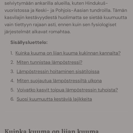
selviytymään ankarilla alueilla, kuten Hindukuš-
vuoristossa ja Keski- ja Pohjois-Aasian tundroilla. Tämän
kasvilajin kestävyydestä huolimatta se sietää kuumuutta
vain tiettyyn rajaan asti, ennen kuin sen fysiologiset
järjestelmät alkavat romahtaa.
Sisällysluettelo:
Kuinka kuuma on liian kuuma kukinnan kannalta?
Miten tunnistaa lämpöstressi?
Lämpöstressin hoitaminen sisätiloissa
Miten suojautua lämpöstressiltä ulkona
Voivatko kasvit toipua lämpöstressin tuhoista?
Suosi kuumuutta kestäviä lajikkeita
Kuinka kuuma on liian kuuma