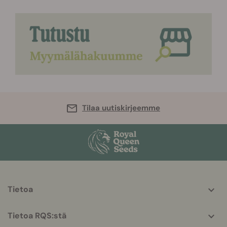
Tilaa uutiskirjeemme
More
Tietoa
helpful
info
Tietoa RQS:stä