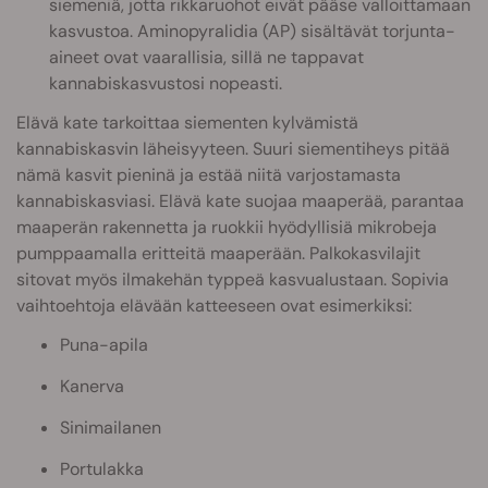
siemeniä, jotta rikkaruohot eivät pääse valloittamaan
kasvustoa. Aminopyralidia (AP) sisältävät torjunta-
aineet ovat vaarallisia, sillä ne tappavat
kannabiskasvustosi nopeasti.
Elävä kate tarkoittaa siementen kylvämistä
kannabiskasvin läheisyyteen. Suuri siementiheys pitää
nämä kasvit pieninä ja estää niitä varjostamasta
kannabiskasviasi. Elävä kate suojaa maaperää, parantaa
maaperän rakennetta ja ruokkii hyödyllisiä mikrobeja
pumppaamalla eritteitä maaperään. Palkokasvilajit
sitovat myös ilmakehän typpeä kasvualustaan. Sopivia
vaihtoehtoja elävään katteeseen ovat esimerkiksi:
Puna-apila
Kanerva
Sinimailanen
Portulakka