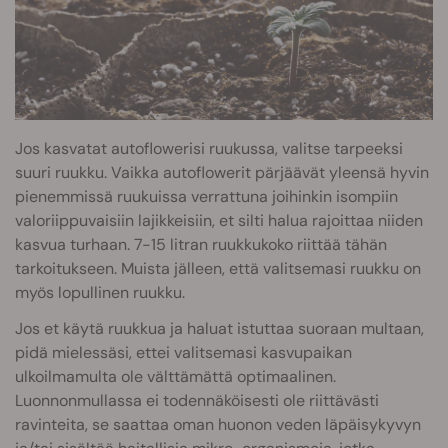
Jos kasvatat autoflowerisi ruukussa, valitse tarpeeksi
suuri ruukku. Vaikka autoflowerit pärjäävät yleensä hyvin
pienemmissä ruukuissa verrattuna joihinkin isompiin
valoriippuvaisiin lajikkeisiin, et silti halua rajoittaa niiden
kasvua turhaan. 7-15 litran ruukkukoko riittää tähän
tarkoitukseen. Muista jälleen, että valitsemasi ruukku on
myös lopullinen ruukku.
Jos et käytä ruukkua ja haluat istuttaa suoraan multaan,
pidä mielessäsi, ettei valitsemasi kasvupaikan
ulkoilmamulta ole välttämättä optimaalinen.
Luonnonmullassa ei todennäköisesti ole riittävästi
ravinteita, se saattaa oman huonon veden läpäisykyvyn