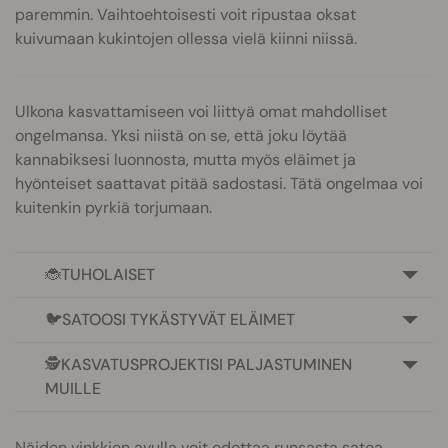
paremmin. Vaihtoehtoisesti voit ripustaa oksat
kuivumaan kukintojen ollessa vielä kiinni niissä.
Ulkona kasvattamiseen voi liittyä omat mahdolliset
ongelmansa. Yksi niistä on se, että joku löytää
kannabiksesi luonnosta, mutta myös eläimet ja
hyönteiset saattavat pitää sadostasi. Tätä ongelmaa voi
kuitenkin pyrkiä torjumaan.
🐞TUHOLAISET
🐦SATOOSI TYKÄSTYVÄT ELÄIMET
🕵️KASVATUSPROJEKTISI PALJASTUMINEN
MUILLE
Näiden vinkkien avulla voit odottaa runsasta satoa