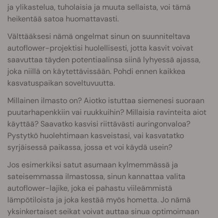
ja ylikastelua, tuholaisia ja muuta sellaista, voi tämä
heikentää satoa huomattavasti.
Välttääksesi nämä ongelmat sinun on suunniteltava
autoflower-projektisi huolellisesti, jotta kasvit voivat
saavuttaa täyden potentiaalinsa siinä lyhyessä ajassa,
joka niillä on käytettävissään. Pohdi ennen kaikkea
kasvatuspaikan soveltuvuutta.
Millainen ilmasto on? Aiotko istuttaa siemenesi suoraan
puutarhapenkkiin vai ruukkuihin? Millaisia ravinteita aiot
käyttää? Saavatko kasvisi riittävästi auringonvaloa?
Pystytkö huolehtimaan kasveistasi, vai kasvatatko
syrjäisessä paikassa, jossa et voi käydä usein?
Jos esimerkiksi satut asumaan kylmemmässä ja
sateisemmassa ilmastossa, sinun kannattaa valita
autoflower-lajike, joka ei pahastu viileämmistä
lämpötiloista ja joka kestää myös hometta. Jo nämä
yksinkertaiset seikat voivat auttaa sinua optimoimaan