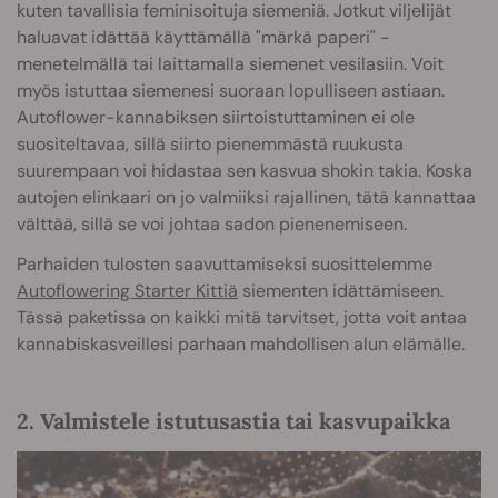
kuten tavallisia feminisoituja siemeniä. Jotkut viljelijät
haluavat idättää käyttämällä "märkä paperi" -
menetelmällä tai laittamalla siemenet vesilasiin. Voit
myös istuttaa siemenesi suoraan lopulliseen astiaan.
Autoflower-kannabiksen siirtoistuttaminen ei ole
suositeltavaa, sillä siirto pienemmästä ruukusta
suurempaan voi hidastaa sen kasvua shokin takia. Koska
autojen elinkaari on jo valmiiksi rajallinen, tätä kannattaa
välttää, sillä se voi johtaa sadon pienenemiseen.
Parhaiden tulosten saavuttamiseksi suosittelemme
Autoflowering Starter Kittiä
siementen idättämiseen.
Tässä paketissa on kaikki mitä tarvitset, jotta voit antaa
kannabiskasveillesi parhaan mahdollisen alun elämälle.
2. Valmistele istutusastia tai kasvupaikka