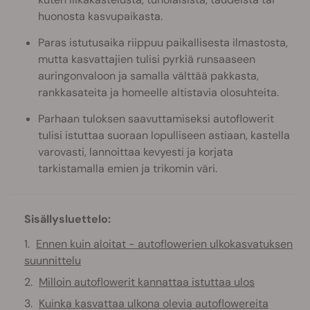
huonosta kasvupaikasta.
Paras istutusaika riippuu paikallisesta ilmastosta,
mutta kasvattajien tulisi pyrkiä runsaaseen
auringonvaloon ja samalla välttää pakkasta,
rankkasateita ja homeelle altistavia olosuhteita.
Parhaan tuloksen saavuttamiseksi autoflowerit
tulisi istuttaa suoraan lopulliseen astiaan, kastella
varovasti, lannoittaa kevyesti ja korjata
tarkistamalla emien ja trikomin väri.
Sisällysluettelo:
Ennen kuin aloitat - autoflowerien ulkokasvatuksen
suunnittelu
Milloin autoflowerit kannattaa istuttaa ulos
Kuinka kasvattaa ulkona olevia autoflowereita