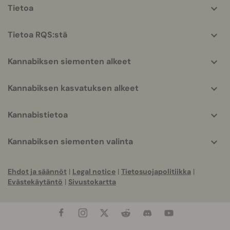
More
Tietoa
helpful
info
Tietoa RQS:stä
Kannabiksen siementen alkeet
Kannabiksen kasvatuksen alkeet
Kannabistietoa
Kannabiksen siementen valinta
Ehdot ja säännöt
|
Legal notice
|
Tietosuojapolitiikka
|
Evästekäytäntö
|
Sivustokartta