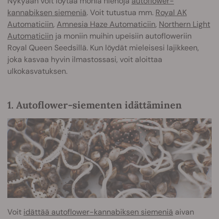
Nykyään voit löytää monia hienoja
autoflower-
kannabiksen siemeniä
. Voit tutustua mm.
Royal AK
Automaticiin
,
Amnesia Haze Automaticiin
,
Northern Light
Automaticiin
ja moniin muihin upeisiin autofloweriin
Royal Queen Seedsillä. Kun löydät mieleisesi lajikkeen,
joka kasvaa hyvin ilmastossasi, voit aloittaa
ulkokasvatuksen.
1. Autoflower-siementen idättäminen
Voit
idättää autoflower-kannabiksen siemeniä
aivan