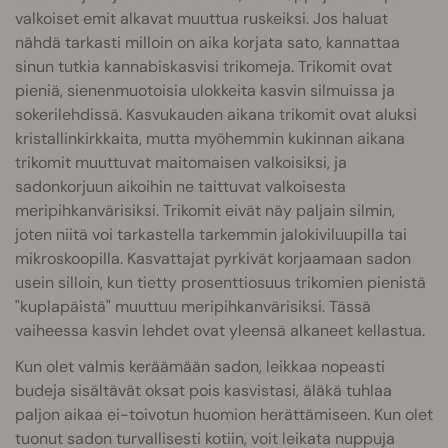
valkoiset emit alkavat muuttua ruskeiksi. Jos haluat
nähdä tarkasti milloin on aika korjata sato, kannattaa
sinun tutkia kannabiskasvisi trikomeja. Trikomit ovat
pieniä, sienenmuotoisia ulokkeita kasvin silmuissa ja
sokerilehdissä. Kasvukauden aikana trikomit ovat aluksi
kristallinkirkkaita, mutta myöhemmin kukinnan aikana
trikomit muuttuvat maitomaisen valkoisiksi, ja
sadonkorjuun aikoihin ne taittuvat valkoisesta
meripihkanvärisiksi. Trikomit eivät näy paljain silmin,
joten niitä voi tarkastella tarkemmin jalokiviluupilla tai
mikroskoopilla. Kasvattajat pyrkivät korjaamaan sadon
usein silloin, kun tietty prosenttiosuus trikomien pienistä
"kuplapäistä" muuttuu meripihkanvärisiksi. Tässä
vaiheessa kasvin lehdet ovat yleensä alkaneet kellastua.
Kun olet valmis keräämään sadon, leikkaa nopeasti
budeja sisältävät oksat pois kasvistasi, äläkä tuhlaa
paljon aikaa ei-toivotun huomion herättämiseen. Kun olet
tuonut sadon turvallisesti kotiin, voit leikata nuppuja