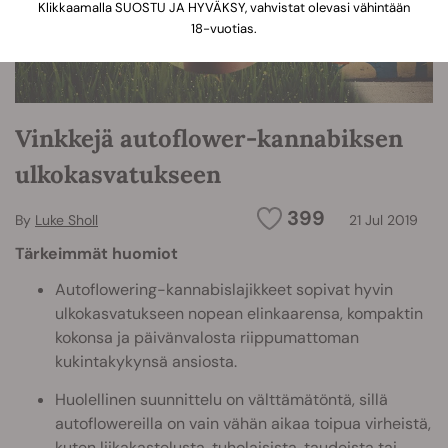
Klikkaamalla SUOSTU JA HYVÄKSY, vahvistat olevasi vähintään
18-vuotias.
Vinkkejä autoflower-kannabiksen
ulkokasvatukseen
399
By
Luke Sholl
21 Jul 2019
Tärkeimmät huomiot
Autoflowering-kannabislajikkeet sopivat hyvin
ulkokasvatukseen nopean elinkaarensa, kompaktin
kokonsa ja päivänvalosta riippumattoman
kukintakykynsä ansiosta.
Huolellinen suunnittelu on välttämätöntä, sillä
autoflowereilla on vain vähän aikaa toipua virheistä,
kuten liikakastelusta, tuholaisista, taudeista tai