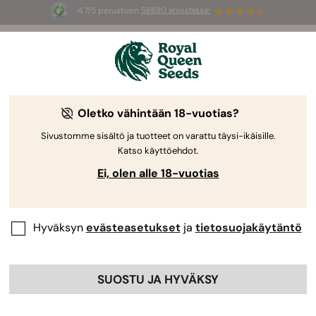
4.7/5 perustuen
58690 arvosteluun
⏳
1+1
-
Rajoitettu erikoistarjous
2d 10h 47m 31s
🌱
Royal Queen Seedsiltä
Kannabiksen kasvatusopas
Oletko vähintään 18-vuotias?
Sivustomme sisältö ja tuotteet on varattu täysi-ikäisille.
Katso käyttöehdot.
Kasvatusopas Aihehaku
Ei, olen alle 18-vuotias
Hyväksyn
evästeasetukset
ja
tietosuojakäytäntö
SUOSTU JA HYVÄKSY