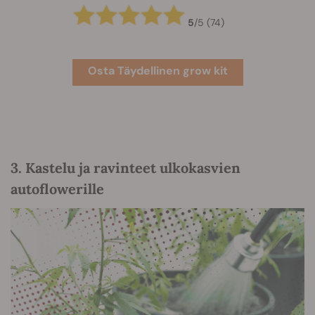
5
/
5
(74)
Osta Täydellinen grow kit
3. Kastelu ja ravinteet ulkokasvien
autoflowerille