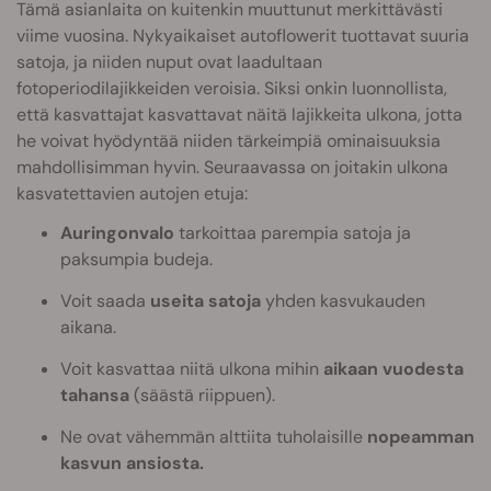
Tämä asianlaita on kuitenkin muuttunut merkittävästi
viime vuosina. Nykyaikaiset autoflowerit tuottavat suuria
satoja, ja niiden nuput ovat laadultaan
fotoperiodilajikkeiden veroisia. Siksi onkin luonnollista,
että kasvattajat kasvattavat näitä lajikkeita ulkona, jotta
he voivat hyödyntää niiden tärkeimpiä ominaisuuksia
mahdollisimman hyvin. Seuraavassa on joitakin ulkona
kasvatettavien autojen etuja:
Auringonvalo
tarkoittaa parempia satoja ja
paksumpia budeja.
Voit saada
useita satoja
yhden kasvukauden
aikana.
Voit kasvattaa niitä ulkona mihin
aikaan vuodesta
tahansa
(säästä riippuen).
Ne ovat vähemmän alttiita tuholaisille
nopeamman
kasvun ansiosta.