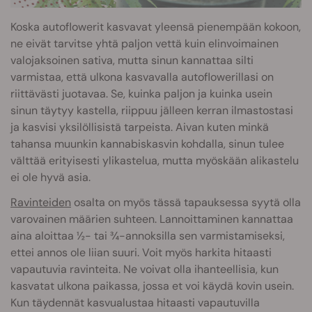
Koska autoflowerit kasvavat yleensä pienempään kokoon,
ne eivät tarvitse yhtä paljon vettä kuin elinvoimainen
valojaksoinen sativa, mutta sinun kannattaa silti
varmistaa, että ulkona kasvavalla autoflowerillasi on
riittävästi juotavaa. Se, kuinka paljon ja kuinka usein
sinun täytyy kastella, riippuu jälleen kerran ilmastostasi
ja kasvisi yksilöllisistä tarpeista. Aivan kuten minkä
tahansa muunkin kannabiskasvin kohdalla, sinun tulee
välttää erityisesti ylikastelua, mutta myöskään alikastelu
ei ole hyvä asia.
Ravinteiden
osalta on myös tässä tapauksessa syytä olla
varovainen määrien suhteen. Lannoittaminen kannattaa
aina aloittaa ½- tai ¾-annoksilla sen varmistamiseksi,
ettei annos ole liian suuri. Voit myös harkita hitaasti
vapautuvia ravinteita. Ne voivat olla ihanteellisia, kun
kasvatat ulkona paikassa, jossa et voi käydä kovin usein.
Kun täydennät kasvualustaa hitaasti vapautuvilla