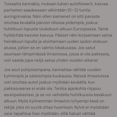
Toisaalta kannabis, mukaan lukien autoflowerit, kasvaa
parhaiten saadessaan vähintään 10–12 tuntia
auringonvaloa. Näin ollen siemenet on silti parasta
istuttaa keväällä päivien ollessa pidempiä, joskus
huhtikuun lopusta toukokuun alkuun Euroopassa. Tämä
hyödyttää kasvien kasvua. Pääset näin korjaamaan satoa
heinäkuun lopulla ja aloittamaan uuden sadon elokuun
alussa, jolloin se on valmis lokakuussa. Jos satut
asumaan lämpimässä ilmastossa, jossa ei ole pakkasta,
voit saada jopa neljä satoa yhden vuoden aikana!
Jos asut pohjoisempana, kannattaa välttää vuoden
kylmimpiä ja sateisimpia kuukausia. Näissä ilmastoissa
voit istuttaa autot joskus myöhään keväällä, kun
pakkasvaaraa ei enää ole. Tarkka ajankohta riippuu
asuinpaikastasi, ja se voi vaihdella huhtikuusta kesäkuun
alkuun. Myös kylmemmän ilmaston lyhyempi kesä on
tekijä, joka on syytä ottaa huomioon. Kylvö ei myöskään
saisi tapahtua liian myöhään, sillä haluat välttää