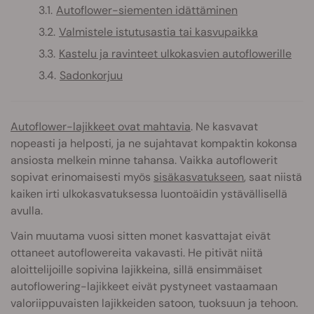
Autoflower-siementen idättäminen
Valmistele istutusastia tai kasvupaikka
Kastelu ja ravinteet ulkokasvien autoflowerille
Sadonkorjuu
Autoflower-lajikkeet ovat mahtavia
. Ne kasvavat
nopeasti ja helposti, ja ne sujahtavat kompaktin kokonsa
ansiosta melkein minne tahansa. Vaikka autoflowerit
sopivat erinomaisesti myös
sisäkasvatukseen
, saat niistä
kaiken irti ulkokasvatuksessa luontoäidin ystävällisellä
avulla.
Vain muutama vuosi sitten monet kasvattajat eivät
ottaneet autoflowereita vakavasti. He pitivät niitä
aloittelijoille sopivina lajikkeina, sillä ensimmäiset
autoflowering-lajikkeet eivät pystyneet vastaamaan
valoriippuvaisten lajikkeiden satoon, tuoksuun ja tehoon.