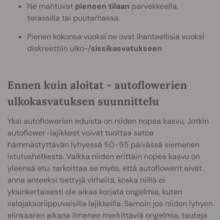
Ne mahtuvat
pieneen tilaan
parvekkeella,
terassilla tai puutarhassa.
Pienen kokonsa vuoksi ne ovat ihanteellisia vuoksi
diskreettiin ulko-/
sissikasvatukseen
Ennen kuin aloitat - autoflowerien
ulkokasvatuksen suunnittelu
Yksi autoflowerien eduista on niiden nopea kasvu. Jotkin
autoflower-lajikkeet voivat tuottaa satoa
hämmästyttävän lyhyessä 50-55 päivässä siemenen
istutushetkestä. Vaikka niiden erittäin nopea kasvu on
yleensä etu, tarkoittaa se myös, että autoflowerit eivät
anna anteeksi tiettyjä virheitä, koska niillä ei
yksinkertaisesti ole aikaa korjata ongelmia, kuten
valojaksoriippuvaisilla lajikkeilla. Samoin jos niiden lyhyen
elinkaaren aikana ilmenee merkittäviä ongelmia, tauteja